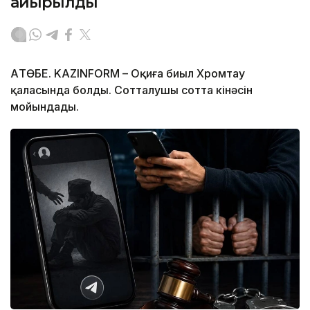
айырылды
АҚТӨБЕ. KAZINFORM – Оқиға биыл Хромтау
қаласында болды. Сотталушы сотта кінәсін
мойындады.