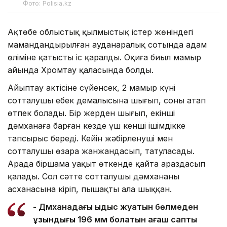
Фото: Polisia.kz
Ақтөбе облыстық қылмыстық істер жөніндегі
мамандандырылған ауданаралық сотында адам
өліміне қатысты іс қаралды. Оқиға биыл мамыр
айында Хромтау қаласында болды.
Айыптау актісіне сүйенсек, 2 мамыр күні
сотталушы еңбек демалысына шығып, соны атап
өтпек болады. Бір жерден шығып, екінші
дәмханаға барған кезде үш кенші ішімдікке
тапсырыс береді. Кейін жәбірленуші мен
сотталушы өзара жанжандасып, татуласады.
Арада біршама уақыт өткенде қайта араздасып
қалады. Сол сәтте сотталушы дәмхананың
асханасына кіріп, пышақты ала шыққан.
- Дәмханадағы ыдыс жуатын бөлмеден
ұзындығы 196 мм болатын ағаш сапты