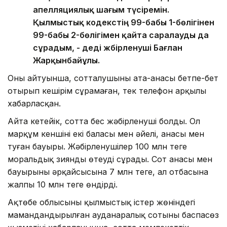
апелляциялық шағым түсіремін.
Қылмыстық кодекстің 99-бабы 1-бөлігінен
99-бабы 2-бөлігімен қайта саралауды да
сұрадым, - деді жәбірленуші Бағлан
Жарқынбайұлы.
Оның айтуынша, сотталушының ата-анасы бетпе-бет
отырып кешірім сұрамаған, тек телефон арқылы
хабарласқан.
Айта кетейік, сотта бес жәбірленуші болды. Ол
марқұм кеншінің екі баласы мен әйелі, анасы мен
туған бауыры. Жәбірленушілер 100 млн теңге
моральдық зиянды өтеуді сұрады. Сот анасы мен
бауырының әрқайсысына 7 млн теңге, ал отбасына
жалпы 10 млн теңге өндірді.
Ақтөбе облысының қылмыстық істер жөніндегі
мамандандырылған ауданаралық сотының баспасөз