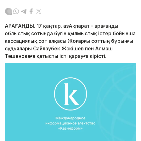
ҚАРАҒАНДЫ. 17 қаңтар. ҚазАқпарат - Қарағанды
облыстық сотында бүгін қылмыстық істер бойынша
кассациялық сот алқасы Жоғарғы соттың бұрынғы
судьялары Сайлаубек Жәкішев пен Алмаш
Тәшеноваға қатысты істі қарауға кірісті.