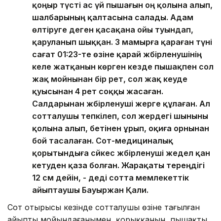
қоңыр түсті ас үй пышағын оң қолына алып,
шалбарының қалтасына салады. Адам
өлтіруге деген қасақана ойы туындап,
қаруланып шыққан. 3 мамырға қараған түні
сағат 01:23-те өзіне қарай жәбірленушінің
келе жатқанын көрген кезде пышақпен сол
жақ мойнынан бір рет, сол жақ кеуде
қуысынан 4 рет соққы жасаған.
Салдарынан жәбірленуші жерге құлаған. Ал
сотталушы тепкілеп, сол жердегі шыныны
қолына алып, бетінен ұрып, оқиға орнынан
бой тасалаған. Сот-медициналық
қорытындыға сәйкес жәбірленуші жедел қан
кетуден қаза болған. Жарақаты тереңдігі
12 см дейін, - деді сотта мемлекеттік
айыптаушы Бауыржан Қали.
Сот отырысы кезінде сотталушы өзіне тағылған
айыпты мойындағанымен, қорыққанын, пышақты