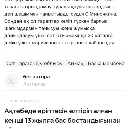
талапты орындамау туралы қаулы шығарды», -
деп шешіммен таныстырды судья С.Миночкина.
Сондай-ақ ол тараптар келіп түскен барлық
шағымдармен танысуы және жұмысқа
дайындалуы үшін сот отырысында 30 қаңтарға
дейін үзіліс жарияланып отырғанын хабарлады.
Сот
Қарағанды облысы
Аймақ
Басқа мемлекетт
без автора
Авторлар
23:26, 08 Тамыз 2026
Ақтөбеде әріптесін өлтіріп алған
кенші 13 жылға бас бостандығынан