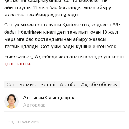
қызметінің хабарлауынша, сотта мемлекеттік
айыптаушы 11 жыл бас бостандығынан айыру
жазасын тағайындауды сұрады.
Сот үкімімен сотталушы Қылмыстық кодекстің 99-
бабы 1-бөлігімен кінәлі деп танылып, оған 13 жыл
мерзімге бас бостандығынан айыру жазасы
тағайындалды. Сот үкімі заңды күшіне енген жоқ.
Еске салсақ, Ақтөбеде жол апаты кезінде үш кенші
қаза тапты.
Сот
Қылмыс
Кенші
Ақтөбе
Ақтөбе облысы
Алтынай Сағындықова
Авторлар
05:19, 08 Тамыз 2026