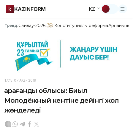
KAZINFORM
KZ
Сайлау-2026
Конституциялық реформа
Арнайы жо
Тренд:
17:15, 07 Ақпан 2019
Қарағанды облысы: Биыл
Молодёжный кентіне дейінгі жол
жөнделеді