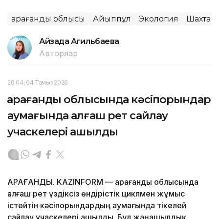
Қарағанды облысы
Айыппұл
Экология
Шахта
Айзада Агильбаева
Авторлар
20:04, 04 Тамыз 2026
Қарағанды облысында кәсіпорындар
аумағында алғаш рет сайлау
учаскелері ашылды
ҚАРАҒАНДЫ. KAZINFORM — Қарағанды облысында
алғаш рет үздіксіз өндірістік циклмен жұмыс
істейтін кәсіпорындардың аумағында тікелей
сайлау учаскелері ашылды. Бұл жаңашылдық