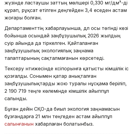
жүзінде ластаушы заттың мөлшері 0,330 мг/дм³-ді
құрап, рұқсат етілген деңгейден 3,4 еседен астам
жоғары болған.
Департаменттің хабарлауынша, дәл осы төгінді көзі
бойынша осындай заңбұзушылық 2026 жылдың
сәуір айында да тіркелген. Қайталанған
заңбұзушылық экологиялық заңнама
талаптарының сақталмағанын көрсетеді.
Тексеру нәтижесінде кәсіпорынға қатысты әкімшілік іс
қозғалды. Сонымен қатар анықталған
заңбұзушылықтарды жою туралы нұсқама беріліп,
2 190 719 теңге көлемінде әкімшілік айыппұл
салынды.
Бұған дейін СҚО-да биыл экология заңнамасын
бұзғандарға 21 млн теңгеден астам айыппұл
салынғанын
хабарлаған болатынбыз.