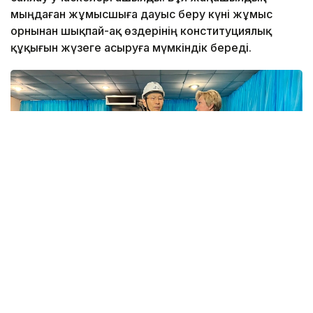
мыңдаған жұмысшыға дауыс беру күні жұмыс
орнынан шықпай-ақ өздерінің конституциялық
құқығын жүзеге асыруға мүмкіндік береді.
Фото: Айзада Ағылбаева/Kazinform
Қазақстан Республикасы Орталық сайлау