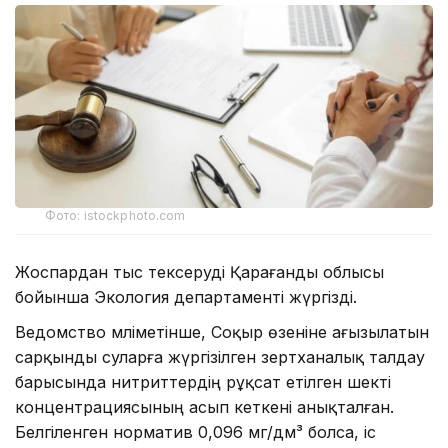
Фото: istockphoto.com
Жоспардан тыс тексеруді Қарағанды облысы
бойынша Экология департаменті жүргізді.
Ведомство мәліметінше, Соқыр өзеніне ағызылатын
сарқынды суларға жүргізілген зертханалық талдау
барысында нитриттердің рұқсат етілген шекті
концентрациясының асып кеткені анықталған.
Белгіленген норматив 0,096 мг/дм³ болса, іс