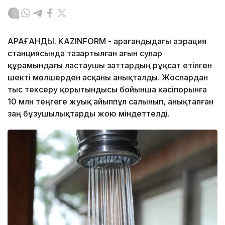
ҚАРАҒАНДЫ. KAZINFORM - Қарағандыдағы аэрация
станциясында тазартылған ағын сулар
құрамындағы ластаушы заттардың рұқсат етілген
шекті мөлшерден асқаны анықталды. Жоспардан
тыс тексеру қорытындысы бойынша кәсіпорынға
10 млн теңгеге жуық айыппұл салынып, анықталған
заң бұзушылықтарды жою міндеттелді.