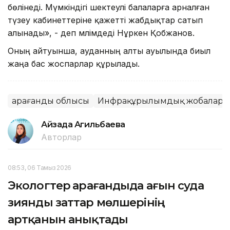
бөлінеді. Мүмкіндігі шектеулі балаларға арналған
түзеу кабинеттеріне қажетті жабдықтар сатып
алынады», - деп мәлімдеді Нұркен Қобжанов.
Оның айтуынша, ауданның алты ауылында биыл
жаңа бас жоспарлар құрылады.
Қарағанды облысы
Инфрақұрылымдық жобалар
Айзада Агильбаева
Авторлар
08:53, 06 Тамыз 2026
Экологтер Қарағандыда ағын суда
зиянды заттар мөлшерінің
артқанын анықтады