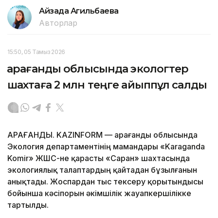
Айзада Агильбаева
Авторлар
15:50, 05 Тамыз 2026
Қарағанды облысында экологтер
шахтаға 2 млн теңге айыппұл салды
ҚАРАҒАНДЫ. KAZINFORM — Қарағанды облысында
Экология департаментінің мамандары «Karaganda
Komir» ЖШС-не қарасты «Саран» шахтасында
экологиялық талаптардың қайтадан бұзылғанын
анықтады. Жоспардан тыс тексеру қорытындысы
бойынша кәсіпорын әкімшілік жауапкершілікке
тартылды.