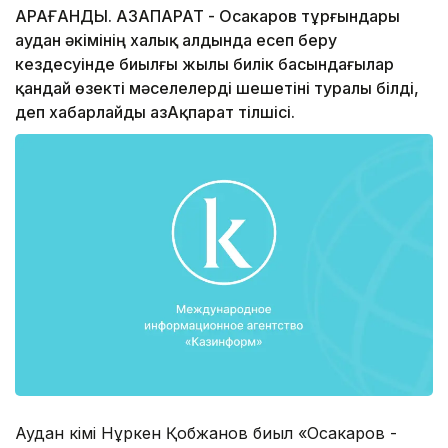
ҚАРАҒАНДЫ. ҚАЗАҚПАРАТ - Осакаров тұрғындары
аудан әкімінің халық алдында есеп беру
кездесуінде биылғы жылы билік басындағылар
қандай өзекті мәселелерді шешетіні туралы білді,
деп хабарлайды ҚазАқпарат тілшісі.
Аудан әкімі Нұркен Қобжанов биыл «Осакаров -