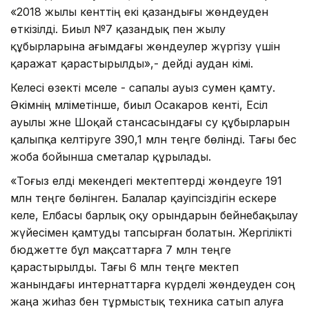
«2018 жылы кенттің екі қазандығы жөндеуден
өткізілді. Биыл №7 қазандық пен жылу
құбырларына ағымдағы жөндеулер жүргізу үшін
қаражат қарастырылды»,- дейді аудан әкімі.
Келесі өзекті мәселе - сапалы ауыз сумен қамту.
Әкімнің мәліметінше, биыл Осакаров кенті, Есіл
ауылы және Шоқай стансасындағы су құбырларын
қалыпқа келтіруге 390,1 млн теңге бөлінді. Тағы бес
жоба бойынша сметалар құрылады.
«Тоғыз елді мекендегі мектептерді жөндеуге 191
млн теңге бөлінген. Балалар қауіпсіздігін ескере
келе, Елбасы барлық оқу орындарын бейнебақылау
жүйесімен қамтуды тапсырған болатын. Жергілікті
бюджетте бұл мақсаттарға 7 млн теңге
қарастырылды. Тағы 6 млн теңге мектеп
жанындағы интернаттарға күрделі жөндеуден соң
жаңа жиһаз бен тұрмыстық техника сатып алуға