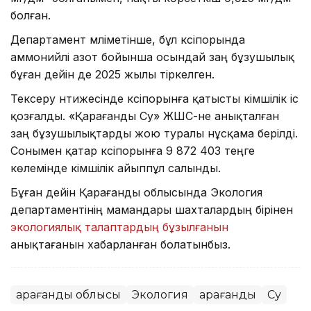
болған.
Департамент мәліметінше, бұл кәсіпорында
аммонийлі азот бойынша осындай заң бұзушылық
бұған дейін де 2025 жылы тіркелген.
Тексеру нәтижесінде кәсіпорынға қатысты әкімшілік іс
қозғалды. «Қарағанды Су» ЖШС-не анықталған
заң бұзушылықтарды жою туралы нұсқама берілді.
Сонымен қатар кәсіпорынға 9 872 403 теңге
көлемінде әкімшілік айыппұл салынды.
Бұған дейін Қарағанды облысында Экология
департаментінің мамандары шахталардың бірінен
экологиялық талаптардың бұзылғанын
анықтағанын хабарланған болатынбыз.
Қарағанды облысы
Экология
Қарағанды
Су