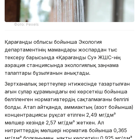
Фото: Pexels
Қарағанды облысы бойынша Экология
департаментінің мамандары жоспардан тыс
тексеру барысында «Қарағанды Су» ЖШС-нің
аэрация станциясында экологиялық заңнама
талаптары бұзылғанын анықтады.
Зертханалық зерттеулер нәтижесінде тазартылған
ағын сулар құрамындағы екі көрсеткіш бойынша
белгіленген нормативтердің сақталмағаны белгілі
болды. Атап айтқанда, аммиактың (азот бойынша)
концентрациясы рұқсат етілген 2,49 мг/дм³
мөлшер кезінде 2,57 мг/дм³ жеткен. Ал
нитриттердің мөлшері норматив бойынша 0,365
мг/дм³ болғанымен, нақты көрсеткіш 0,925 мг/дм³