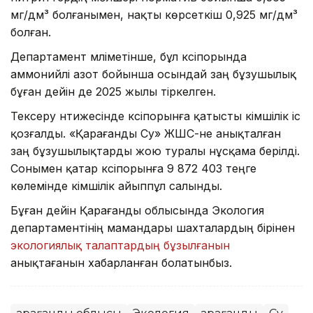
мг/дм³ болғанымен, нақты көрсеткіш 0,925 мг/дм³
болған.
Департамент мәліметінше, бұл кәсіпорында
аммонийлі азот бойынша осындай заң бұзушылық
бұған дейін де 2025 жылы тіркелген.
Тексеру нәтижесінде кәсіпорынға қатысты әкімшілік іс
қозғалды. «Қарағанды Су» ЖШС-не анықталған
заң бұзушылықтарды жою туралы нұсқама берілді.
Сонымен қатар кәсіпорынға 9 872 403 теңге
көлемінде әкімшілік айыппұл салынды.
Бұған дейін Қарағанды облысында Экология
департаментінің мамандары шахталардың бірінен
экологиялық талаптардың бұзылғанын
анықтағанын хабарланған болатынбыз.