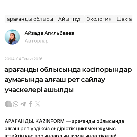
Қарағанды облысы
Айыппұл
Экология
Шахта
Айзада Агильбаева
Авторлар
20:04, 04 Тамыз 2026
Қарағанды облысында кәсіпорындар
аумағында алғаш рет сайлау
учаскелері ашылды
ҚАРАҒАНДЫ. KAZINFORM — Қарағанды облысында
алғаш рет үздіксіз өндірістік циклмен жұмыс
істейтін кәсіпорындардың аумағында тікелей