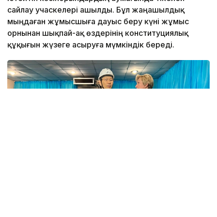
сайлау учаскелері ашылды. Бұл жаңашылдық
мыңдаған жұмысшыға дауыс беру күні жұмыс
орнынан шықпай-ақ өздерінің конституциялық
құқығын жүзеге асыруға мүмкіндік береді.
Фото: Айзада Ағылбаева/Kazinform