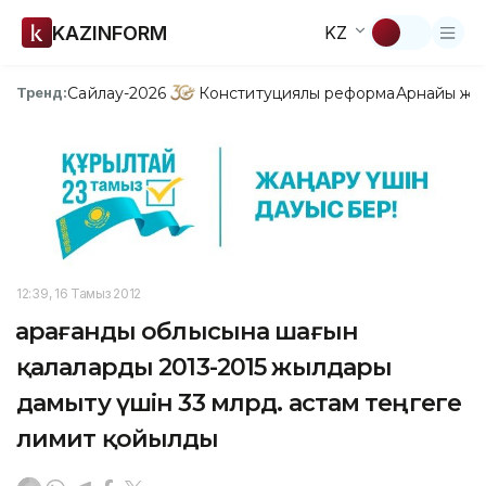
KAZINFORM
KZ
Сайлау-2026
Конституциялық реформа
Арнайы жо
Тренд:
12:39, 16 Тамыз 2012
Қарағанды облысына шағын
қалаларды 2013-2015 жылдары
дамыту үшін 33 млрд. астам теңгеге
лимит қойылды