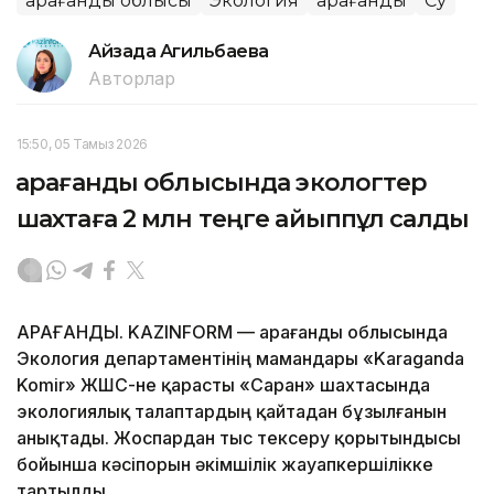
Қарағанды облысы
Экология
Қарағанды
Су
Айзада Агильбаева
Авторлар
15:50, 05 Тамыз 2026
Қарағанды облысында экологтер
шахтаға 2 млн теңге айыппұл салды
ҚАРАҒАНДЫ. KAZINFORM — Қарағанды облысында
Экология департаментінің мамандары «Karaganda
Komir» ЖШС-не қарасты «Саран» шахтасында
экологиялық талаптардың қайтадан бұзылғанын
анықтады. Жоспардан тыс тексеру қорытындысы
бойынша кәсіпорын әкімшілік жауапкершілікке
тартылды.