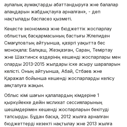
аулалық аумақтарды абаттандыруға және балалар
алаңдарын жабдықтауға арналған», - деп
нақтылады баспасөз қызметі.
Кеңесте экономика және бюджеттік жоспарлау
облыстық басқармасының бастығы Жәлелиден
Смағұловтың айтуынша, қазіргі уақытта бес
моноқала: Балқаш, Жезқазған, Саран, Теміртау
және Шахтинск өздерінің кешенді жоспарлары мен
оларды 2013-2015 жылдары іске асыру шараларын
келісті. Оның айтуынша, Абай, Сәтбаев және
Қаражал бойынша кешенді жоспарларды келісу
аяқталуға жақын.
Облыс әкімі шағын қалалардың әкімдеріне 1
қыркүйекке дейін мәслихат сессияларының
шешімдерімен кешенді жоспарларын бекітуді
тапсырды. Бұдан басқа, 2012 жылға арналған
бюджеттерді кезекті нақтылау және 2013 жылға