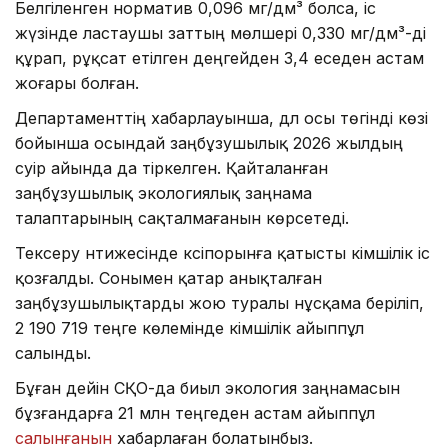
Белгіленген норматив 0,096 мг/дм³ болса, іс
жүзінде ластаушы заттың мөлшері 0,330 мг/дм³-ді
құрап, рұқсат етілген деңгейден 3,4 еседен астам
жоғары болған.
Департаменттің хабарлауынша, дәл осы төгінді көзі
бойынша осындай заңбұзушылық 2026 жылдың
сәуір айында да тіркелген. Қайталанған
заңбұзушылық экологиялық заңнама
талаптарының сақталмағанын көрсетеді.
Тексеру нәтижесінде кәсіпорынға қатысты әкімшілік іс
қозғалды. Сонымен қатар анықталған
заңбұзушылықтарды жою туралы нұсқама беріліп,
2 190 719 теңге көлемінде әкімшілік айыппұл
салынды.
Бұған дейін СҚО-да биыл экология заңнамасын
бұзғандарға 21 млн теңгеден астам айыппұл
салынғанын
хабарлаған болатынбыз.