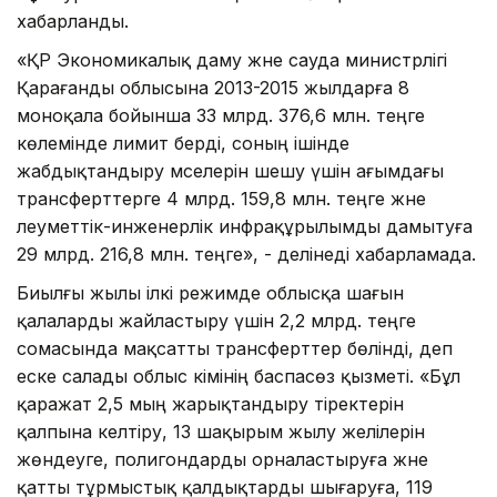
хабарланды.
«ҚР Экономикалық даму және сауда министрлігі
Қарағанды облысына 2013-2015 жылдарға 8
моноқала бойынша 33 млрд. 376,6 млн. теңге
көлемінде лимит берді, соның ішінде
жабдықтандыру мәселерін шешу үшін ағымдағы
трансферттерге 4 млрд. 159,8 млн. теңге және
әлеуметтік-инженерлік инфрақұрылымды дамытуға
29 млрд. 216,8 млн. теңге», - делінеді хабарламада.
Биылғы жылы ілкі режимде облысқа шағын
қалаларды жайластыру үшін 2,2 млрд. теңге
сомасында мақсатты трансферттер бөлінді, деп
еске салады облыс әкімінің баспасөз қызметі. «Бұл
қаражат 2,5 мың жарықтандыру тіректерін
қалпына келтіру, 13 шақырым жылу желілерін
жөндеуге, полигондарды орналастыруға және
қатты тұрмыстық қалдықтарды шығаруға, 119