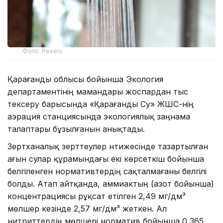
Фото: Pexels
Қарағанды облысы бойынша Экология
департаментінің мамандары жоспардан тыс
тексеру барысында «Қарағанды Су» ЖШС-нің
аэрация станциясында экологиялық заңнама
талаптары бұзылғанын анықтады.
Зертханалық зерттеулер нәтижесінде тазартылған
ағын сулар құрамындағы екі көрсеткіш бойынша
белгіленген нормативтердің сақталмағаны белгілі
болды. Атап айтқанда, аммиактың (азот бойынша)
концентрациясы рұқсат етілген 2,49 мг/дм³
мөлшер кезінде 2,57 мг/дм³ жеткен. Ал
нитриттердің мөлшері норматив бойынша 0,365