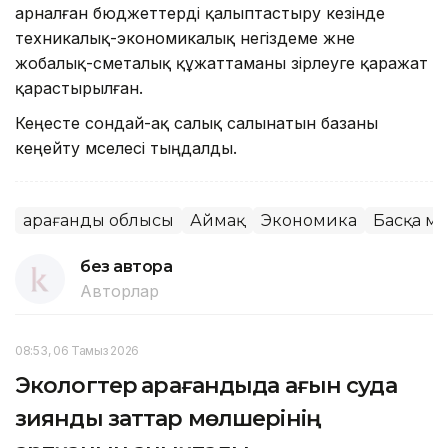
арналған бюджеттерді қалыптастыру кезінде
техникалық-экономикалық негіздеме және
жобалық-сметалық құжаттаманы әзірлеуге қаражат
қарастырылған.
Кеңесте сондай-ақ салық салынатын базаны
кеңейту мәселесі тыңдалды.
Қарағанды облысы
Аймақ
Экономика
Басқа ме
без автора
Авторлар
08:53, 06 Тамыз 2026
Экологтер Қарағандыда ағын суда
зиянды заттар мөлшерінің