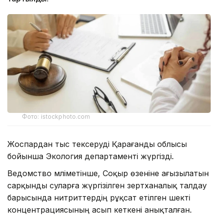
Фото: istockphoto.com
Жоспардан тыс тексеруді Қарағанды облысы
бойынша Экология департаменті жүргізді.
Ведомство мәліметінше, Соқыр өзеніне ағызылатын
сарқынды суларға жүргізілген зертханалық талдау
барысында нитриттердің рұқсат етілген шекті
концентрациясының асып кеткені анықталған.