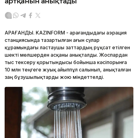
артқанын анықтады
ҚАРАҒАНДЫ. KAZINFORM - Қарағандыдағы аэрация
станциясында тазартылған ағын сулар
құрамындағы ластаушы заттардың рұқсат етілген
шекті мөлшерден асқаны анықталды. Жоспардан
тыс тексеру қорытындысы бойынша кәсіпорынға
10 млн теңгеге жуық айыппұл салынып, анықталған
заң бұзушылықтарды жою міндеттелді.