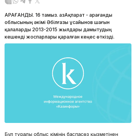
ҚАРАҒАНДЫ. 16 тамыз. ҚазАқпарат - Қарағанды
облысының әкімі Әбілғазы Құсайынов шағын
қалаларды 2013-2015 жылдары дамытудың
кешенді жоспарлары қаралған кеңес өткізді.
Бұл туралы облыс әкімінің баспасөз қызметінен