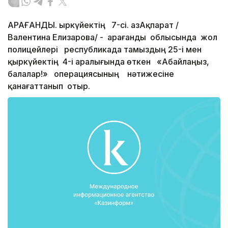
ҚАРАҒАНДЫ. Қыркүйектің 7-сі. ҚазАқпарат /
Валентина Елизарова/ - Қарағанды облысында жол
полицейлері республикада тамыздың 25-і мен
қыркүйектің 4-і аралығында өткен «Абайлаңыз,
балалар!» операциясының нәтижесіне
қанағаттанып отыр.