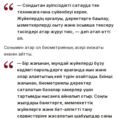
— Сондықтан қауіпсіздікті сақтауда тек
техникаға ғана сүйенбеуі керек.
Жүйелердің қорғалуы, деректерге бақылау,
қызметкерлерді оқыту және қосымша тексеру
тәсілдері қатар жүруі тиіс, — деп атап өтті
ол.
Сонымен қатар ол биометрияның әсері екіжақты
екенін айтты.
— Бір жағынан, мұндай жүйелерді бұзу
кәдімгі парольдерге қарағанда қиын және
олар алаяқтықтың кей түрін азайтады. Екінші
жағынан, биометриялық деректер
сақталатын базалар хакерлер үшін
тартымды нысанға айналып отыр. Соңғы
жылдары банктерге, мемлекеттік
жүйелерге және бет-әлпетті тану
сервистеріне жасалатын шабуылдар саны