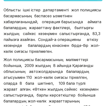
Облыстық ішкі істер департаменті жол полициясы
басқармасының баспасөз қызметінен
хабарлағанындай, операция барысында аймақта
балалардың жарақаттану фактілері, былтырғы
жылдың сәйкес кезеңімен салыстырғанда, 83,3
пайызға азайған. Сондай-ақ операцияны өткізу
кезеңінде балалардың кінәсінен бірде-бір жол-
көлік оқиғасы тіркелмеген.
Жол полициясы басқармасының мәліметтері
бойынша, 2009 жылдың 8 айында Қарағанды
облысының автожолдарында балалардың
қатысуымен 110 жол-көлік оқиғасы тіркелген,
оларда 8 бала шетінеп, 109 бала түрлі
жарақат алған. «Өткен жылдың сәйкес кезеңімен
салыстырғанда, барлық көрсеткіштер бойынша
балалардың жол-көлік жарақаттарының