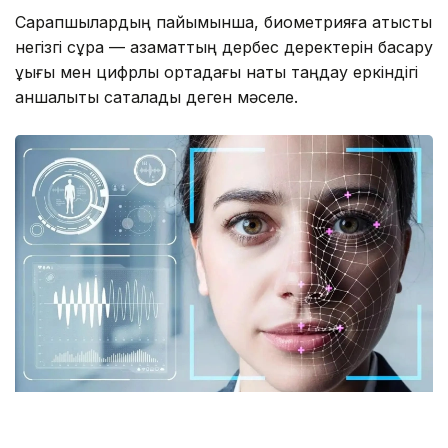
Сарапшылардың пайымынша, биометрияға қатысты
негізгі сұрақ — азаматтың дербес деректерін басқару
құқығы мен цифрлық ортадағы нақты таңдау еркіндігі
қаншалықты сақталады деген мәселе.
Фото: istockphoto.com