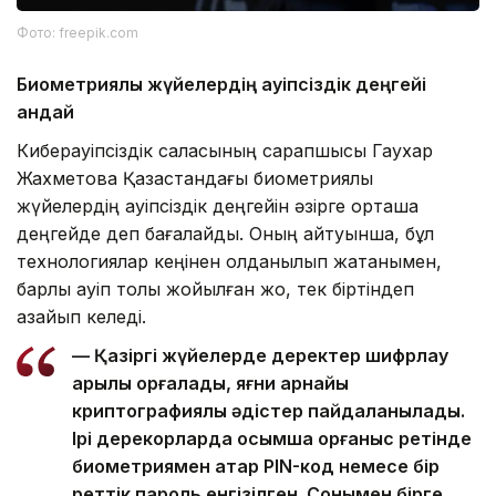
Фото: freepik.com
Биометриялық жүйелердің қауіпсіздік деңгейі
қандай
Киберқауіпсіздік саласының сарапшысы Гаухар
Жахметова Қазақстандағы биометриялық
жүйелердің қауіпсіздік деңгейін әзірге орташа
деңгейде деп бағалайды. Оның айтуынша, бұл
технологиялар кеңінен қолданылып жатқанымен,
барлық қауіп толық жойылған жоқ, тек біртіндеп
азайып келеді.
— Қазіргі жүйелерде деректер шифрлау
арқылы қорғалады, яғни арнайы
криптографиялық әдістер пайдаланылады.
Ірі дерекқорларда қосымша қорғаныс ретінде
биометриямен қатар PIN-код немесе бір
реттік пароль енгізілген. Сонымен бірге