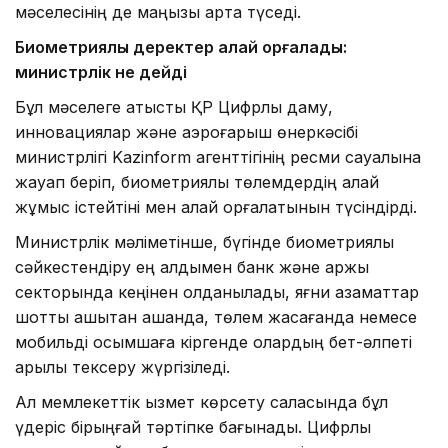
мәселесінің де маңызы арта түседі.
Биометриялық деректер қалай қорғалады:
министрлік не дейді
Бұл мәселеге қатысты ҚР Цифрлық даму,
инновациялар және аэроғарыш өнеркәсібі
министрлігі Kazinform агенттігінің ресми сауалына
жауап беріп, биометриялық төлемдердің қалай
жұмыс істейтіні мен қалай қорғалатынын түсіндірді.
Министрлік мәліметінше, бүгінде биометриялық
сәйкестендіру ең алдымен банк және қаржы
секторында кеңінен қолданылады, яғни азаматтар
шотты қашықтан ашқанда, төлем жасағанда немесе
мобильді қосымшаға кіргенде олардың бет-әлпеті
арқылы тексеру жүргізіледі.
Ал мемлекеттік қызмет көрсету саласында бұл
үдеріс бірыңғай тәртіпке бағынады. Цифрлық