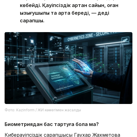
көбейді. Қауіпсіздік артқан сайын, оған
қызығушылық та арта береді, — деді
сарапшы.
Фото: Kazinform / ЖИ көмегімен жасалды
Биометриядан бас тартуға бола ма?
Киберқауіпсіздік сарапшысы Гаухар Жахметова