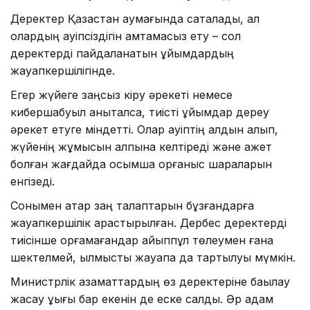
Деректер Қазақстан аумағында сақталады, ал
олардың қауіпсіздігін қамтамасыз ету – сол
деректерді пайдаланатын ұйымдардың
жауапкершілігінде.
Егер жүйеге заңсыз кіру әрекеті немесе
кибершабуыл анықталса, тиісті ұйымдар дереу
әрекет етуге міндетті. Олар қауіптің алдын алып,
жүйенің жұмысын қалпына келтіреді және қажет
болған жағдайда қосымша қорғаныс шараларын
енгізеді.
Сонымен қатар заң талаптарын бұзғандарға
жауапкершілік қарастырылған. Дербес деректерді
тиісінше қорғамағандар айыппұл төлеумен ғана
шектелмей, қылмыстық жауапқа да тартылуы мүмкін.
Министрлік азаматтардың өз деректеріне бақылау
жасау құқығы бар екенін де еске салды. Әр адам