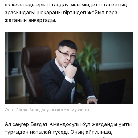
өз кезегінде ерікті таңдау мен міндетті талаптың
арасындағы шекараны біртіндеп жойып бара
жатқанын аңғартады.
Фото: Бағдат Амандосұлының жеке мұрағаты
Ал заңгер Бағдат Амандосұлы бұл жағдайды құқықтық
тұрғыдан нақтылай түседі. Оның айтуынша,