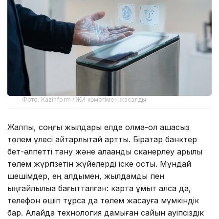
Фото: Kazinform / ЖИ көмегімен жасалды
Жалпы, соңғы жылдары елде қолма-қол ақшасыз
төлем үлесі айтарлықтай артты. Бірқатар банктер
бет-әлпетті тану және алақанды сканерлеу арқылы
төлем жүргізетін жүйелерді іске қосты. Мұндай
шешімдер, ең алдымен, жылдамдық пен
ыңғайлылыққа бағытталған: карта ұмыт қалса да,
телефон өшіп тұрса да төлем жасауға мүмкіндік
бар. Алайда технология дамыған сайын қауіпсіздік