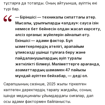
тұстарға да тоқталды. Оның айтуынша, қауіптің екі
түрі бар.
— Біріншісі — техникалық сипаттағы қатер.
Мысалы, құрылғыларды «алдау»: саусақ ізін
немесе бет бейнесін қолдан жасап көрсету,
әлсіз қорғаныс жүйелерін айналып өту.
Екіншісі — адами фактор. Бұл
қызметкерлердің қателігі, қарапайым
құпиясөзді үшінші тұлғаға беру және
пайдаланушылардың қауіп туралы
жеткілікті білмеуі. Мәліметтерге қарағанда,
азаматтардың шамамен 47 пайызы
мұндай қауіптен бейхабар, — деді ол.
Сарапшының сөзінше, 2025 жылы тіркелген
көптеген деректердің таралу жағдайы, соның
ішінде медициналық ұйымдардағы оқиғалар, дәл
осы адами фактормен байланысты.