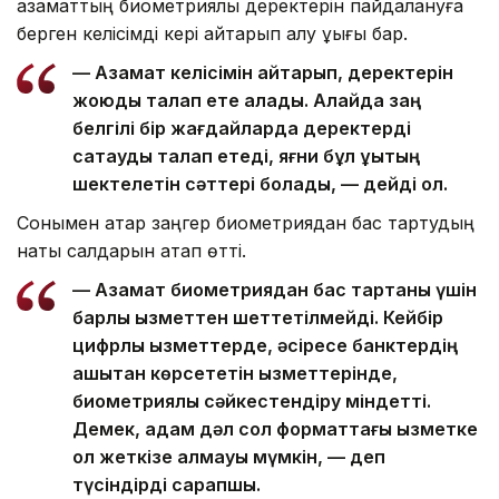
азаматтың биометриялық деректерін пайдалануға
берген келісімді кері қайтарып алу құқығы бар.
— Азамат келісімін қайтарып, деректерін
жоюды талап ете алады. Алайда заң
белгілі бір жағдайларда деректерді
сақтауды талап етеді, яғни бұл құқықтың
шектелетін сәттері болады, — дейді ол.
Сонымен қатар заңгер биометриядан бас тартудың
нақты салдарын атап өтті.
— Азамат биометриядан бас тартқаны үшін
барлық қызметтен шеттетілмейді. Кейбір
цифрлық қызметтерде, әсіресе банктердің
қашықтан көрсететін қызметтерінде,
биометриялық сәйкестендіру міндетті.
Демек, адам дәл сол форматтағы қызметке
қол жеткізе алмауы мүмкін, — деп
түсіндірді сарапшы.