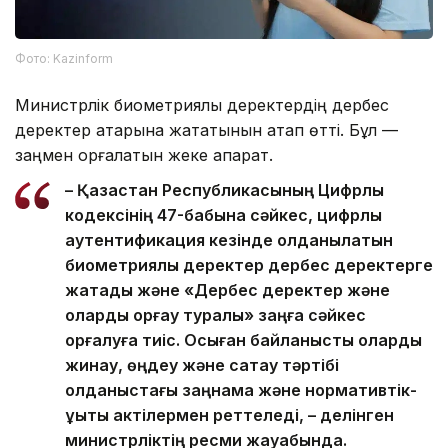
Фото: Kazinform
Министрлік биометриялық деректердің дербес
деректер қатарына жататынын атап өтті. Бұл —
заңмен қорғалатын жеке ақпарат.
– Қазақстан Республикасының Цифрлық
кодексінің 47-бабына сәйкес, цифрлық
аутентификация кезінде қолданылатын
биометриялық деректер дербес деректерге
жатады және «Дербес деректер және
оларды қорғау туралы» заңға сәйкес
қорғалуға тиіс. Осыған байланысты оларды
жинау, өңдеу және сақтау тәртібі
қолданыстағы заңнама және нормативтік-
құқықтық актілермен реттеледі, – делінген
министрліктің ресми жауабында.