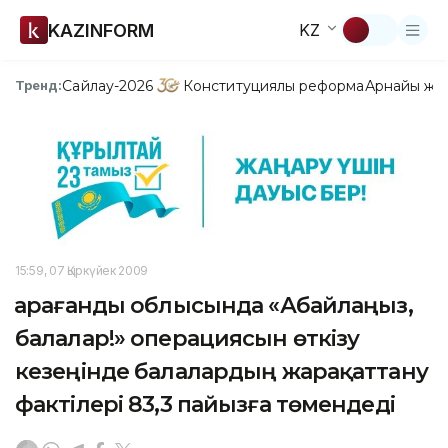
KAZINFORM
KZ
Сайлау-2026
Конституциялық реформа
Арнайы жо
Тренд:
15:59, 07 Қыркүйек 2009
Қарағанды облысында «Абайлаңыз,
балалар!» операциясын өткізу
кезеңінде балалардың жарақаттану
фактілері 83,3 пайызға төмендеді