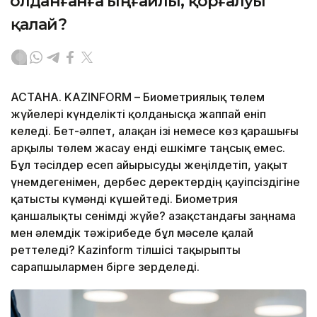
Қолданғанға ыңғайлы, қорғалуы
қалай?
АСТАНА. KAZINFORM – Биометриялық төлем
жүйелері күнделікті қолданысқа жаппай еніп
келеді. Бет-әлпет, алақан ізі немесе көз қарашығы
арқылы төлем жасау енді ешкімге таңсық емес.
Бұл тәсілдер есеп айырысуды жеңілдетіп, уақыт
үнемдегенімен, дербес деректердің қауіпсіздігіне
қатысты күмәнді күшейтеді. Биометрия
қаншалықты сенімді жүйе? Қазақстандағы заңнама
мен әлемдік тәжірибеде бұл мәселе қалай
реттеледі? Kazinform тілшісі тақырыпты
сарапшылармен бірге зерделеді.