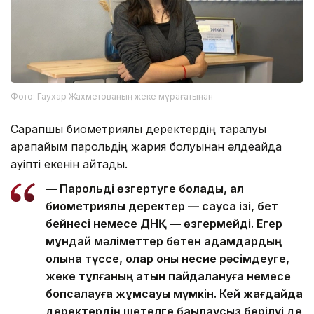
Фото: Гаухар Жахметованың жеке мұрағатынан
Сарапшы биометриялық деректердің таралуы
қарапайым парольдің жария болуынан әлдеқайда
қауіпті екенін айтады.
— Парольді өзгертуге болады, ал
биометриялық деректер — саусақ ізі, бет
бейнесі немесе ДНҚ — өзгермейді. Егер
мұндай мәліметтер бөтен адамдардың
қолына түссе, олар оны несие рәсімдеуге,
жеке тұлғаның атын пайдалануға немесе
бопсалауға жұмсауы мүмкін. Кей жағдайда
деректердің шетелге бақылаусыз берілуі де