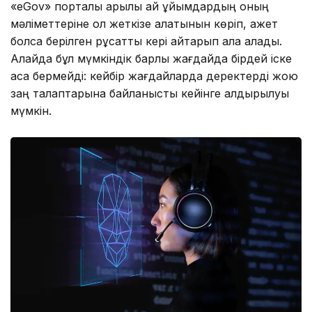
«eGov» порталы арқылы қай ұйымдардың оның
мәліметтеріне қол жеткізе алатынын көріп, қажет
болса берілген рұқсатты кері қайтарып ала алады.
Алайда бұл мүмкіндік барлық жағдайда бірдей іске
аса бермейді: кейбір жағдайларда деректерді жою
заң талаптарына байланысты кейінге қалдырылуы
мүмкін.