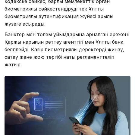
кодекске сәйкес, барлық мемлекеттік орган
биометриялық сәйкестендіруді тек Ұлттық
биометриялық аутентификация жүйесі арқылы
жүзеге асырады.
Банктер мен төлем ұйымдарына арналған ережені
Қаржы нарығын реттеу агенттігі мен Ұлттық банк
белгілейді. Қазір биометриялық деректерді жинау,
сақтау және жою тәртібі нақты регламенттеліп
жатыр.