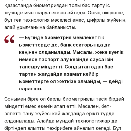
Қазақстанда биометриядан толық бас тарту іс
жүзінде қиын шаруа екенін айтады. Оның пікірінше,
бұл тек технология мәселесі емес, цифрлық жүйенің
қалай құрылғанына байланысты.
— Бүгінде биометрия мемлекеттік
қызметтерде де, банк секторында да
кеңінен қолданылады. Мысалы, жеке куәлік
немесе паспорт алу кезінде саусақ ізін
тапсыру міндетті. Сондықтан одан бас
тартқан жағдайда азамат кейбір
қызметтерге қол жеткізе алмайды, — дейді
сарапшы.
Сонымен бірге ол барлық биометриялық тәсіл бірдей
міндетті емес екенін атап өтті. Мәселен, бет-
әлпетті тану жүйесі кей жағдайда ерікті түрде
қолданылады. Алайда мұндай технологиялар да
біртіндеп қалыпты тәжірибеге айналып келеді. Бұл