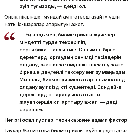
қауіп туғызады, — дейді ол.
Оның пікірінше, мұндай қауіп-қатерді азайту үшін
нақты іс-шаралар атқарылуы қажет.
— Ең алдымен, биометриялық жүйелер
міндетті түрде тексеріліп,
сертификатталуы тиіс. Сонымен бірге
деректерді қорғаудың сенімді тәсілдерін
қолдану, оған қолжетімділікті шектеу және
бірнеше деңгейлі тексеру енгізу маңызды.
Мысалы, биометриямен қатар қосымша код
қолдану қауіпсіздікті күшейтеді. Сондай-ақ
деректердің таралуына қатысты
жауапкершілікті арттыру қажет, — деді
сарапшы.
Негізгі осал тұстар: техника және адами фактор
Гаухар Жахметова биометриялық жүйелердегі әлсіз