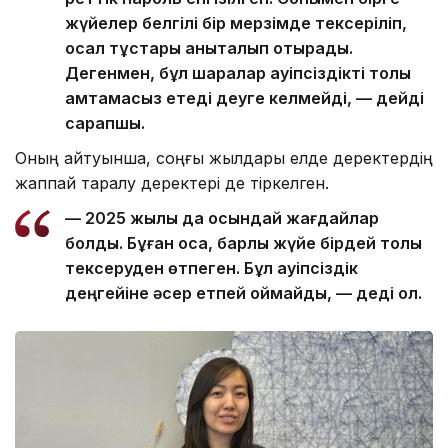
жүйелер белгілі бір мерзімде тексеріліп,
осал тұстары анықталып отырады.
Дегенмен, бұл шаралар қауіпсіздікті толық
қамтамасыз етеді деуге келмейді, — дейді
сарапшы.
Оның айтуынша, соңғы жылдары елде деректердің
жаппай таралу деректері де тіркелген.
— 2025 жылы да осындай жағдайлар
болды. Бұған қоса, барлық жүйе бірдей толық
тексеруден өтпеген. Бұл қауіпсіздік
деңгейіне әсер етпей қоймайды, — деді ол.