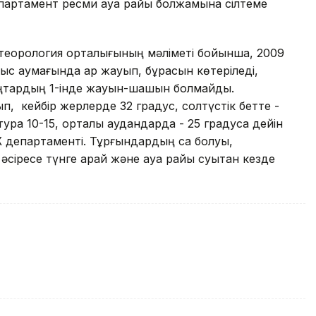
партамент ресми ауа райы болжамына сілтеме
еорология орталығының мәліметі бойынша, 2009
с аумағында қар жауып, бұрқасын көтеріледі,
қаңтардың 1-інде жауын-шашын болмайды.
п, кейбір жерлерде 32 градус, солтүстік бетте -
ура 10-15, орталық аудандарда - 25 градусқа дейін
Ж департаменті. Тұрғындардың сақ болуы,
әсіресе түнге қарай және ауа райы суытқан кезде