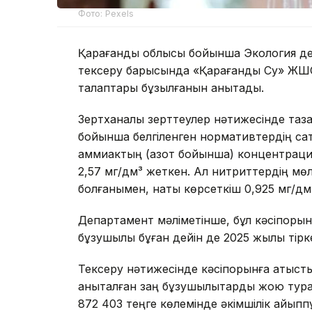
Фото: Pexels
Қарағанды облысы бойынша Экология де
тексеру барысында «Қарағанды Су» ЖШС
талаптары бұзылғанын анықтады.
Зертханалық зерттеулер нәтижесінде таза
бойынша белгіленген нормативтердің сақт
аммиактың (азот бойынша) концентрацияс
2,57 мг/дм³ жеткен. Ал нитриттердің м
болғанымен, нақты көрсеткіш 0,925 мг/дм
Департамент мәліметінше, бұл кәсіпоры
бұзушылық бұған дейін де 2025 жылы тірк
Тексеру нәтижесінде кәсіпорынға қатысты
анықталған заң бұзушылықтарды жою турал
872 403 теңге көлемінде әкімшілік айыпп