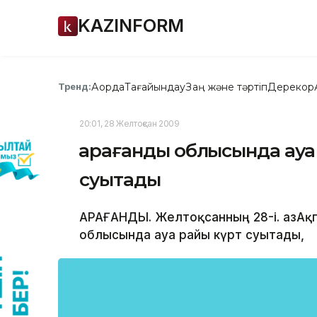
KAZINFORM
Ақорда
Тағайындау
Заң және тәртіп
Дерекқор
Тренд:
20:01, 28 Желтоқсан 2009
Қарағанды облысында ауа
суытады
ҚАРАҒАНДЫ. Желтоқсанның 28-і. ҚазАқп
облысында ауа райы күрт суытады,