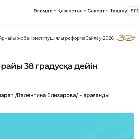
Әлемде
Қазақстан
Саясат
Талдау
SP
Арнайы жоба
Конституциялық реформа
Сайлау-2026
 райы 38 градусқа дейін
арат /Валентина Елизарова/ - Қарағанды