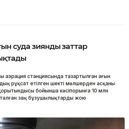
ғын суда зиянды заттар
ықтады
ғы аэрация станциясында тазартылған ағын
дың рұқсат етілген шекті мөлшерден асқаны
қорытындысы бойынша кәсіпорынға 10 млн
қталған заң бұзушылықтарды жою