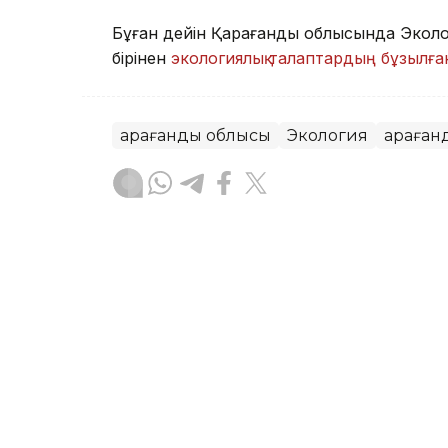
Бұған дейін Қарағанды облысында Экол
бірінен
экологиялық талаптардың бұзылғ
Қарағанды облысы
Экология
Қараған
Айзада Агильбаева
Авторлар
15:50, 05 Тамыз 2026
Қарағанды облысында эко