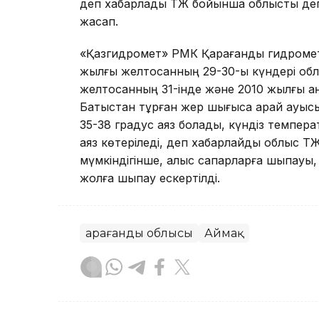
деп хабарлады ТЖ бойынша облыстық де
жасап.
«Қазгидромет» РМК Қарағанды гидромет
жылғы желтоқсанның 29-30-ы күндері облы
желтоқсанның 31-інде және 2010 жылғы 
Батыстан тұрған жер шығысқа қарай ауысы
35-38 градус аяз болады, күндіз температ
аяз көтеріледі, деп хабарлайды облыс Т
мүмкіндігінше, алыс сапарларға шықпауы, 
жолға шықпау ескертілді.
Қарағанды облысы
Аймақ