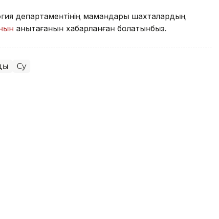
огия департаментінің мамандары шахталардың
анын
анықтағанын хабарланған болатынбыз.
ды
Су
логтер шахтаға 2 млн теңге