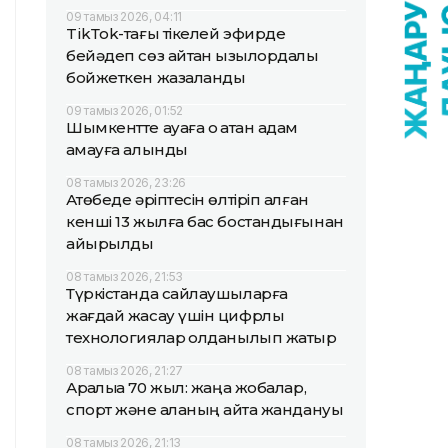
09 тамыз 2026, 04:11
TikТok-тағы тікелей эфирде
бейәдеп сөз айтқан қызылордалық
бойжеткен жазаланды
09 тамыз 2026, 01:52
Шымкентте ауаға оқ атқан адам
қамауға алынды
08 тамыз 2026, 23:26
Ақтөбеде әріптесін өлтіріп алған
кенші 13 жылға бас бостандығынан
айырылды
08 тамыз 2026, 21:53
Түркістанда сайлаушыларға
жағдай жасау үшін цифрлық
технологиялар қолданылып жатыр
08 тамыз 2026, 21:27
Арқалыққа 70 жыл: жаңа жобалар,
спорт және қаланың қайта жандануы
08 тамыз 2026, 21:13