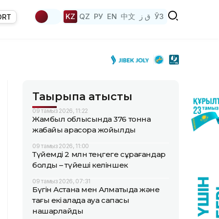
KZ
QZ
РУ
EN
中文
ق ز
ЎЗ
ORT
Тақырыпқа қатысты
09 тамыз 2026, 11:22
Жамбыл облысында 376 тонна
жабайы қарасора жойылды
09 тамыз 2026, 11:00
Түйемді 2 млн теңгеге сұрағандар
болды – түйеші келіншек
09 тамыз 2026, 07:31
Бүгін Астана мен Алматыда және
тағы екі қалада ауа сапасы
нашарлайды