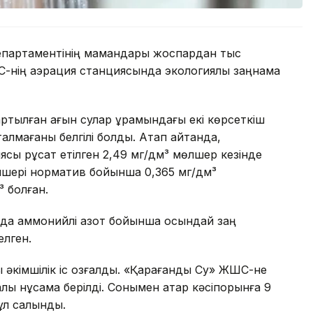
партаментінің мамандары жоспардан тыс
-нің аэрация станциясында экологиялық заңнама
ртылған ағын сулар құрамындағы екі көрсеткіш
алмағаны белгілі болды. Атап айтқанда,
ы рұқсат етілген 2,49 мг/дм³ мөлшер кезінде
өлшері норматив бойынша 0,365 мг/дм³
³ болған.
нда аммонийлі азот бойынша осындай заң
елген.
 әкімшілік іс қозғалды. «Қарағанды Су» ЖШС-не
ы нұсқама берілді. Сонымен қатар кәсіпорынға 9
ұл салынды.