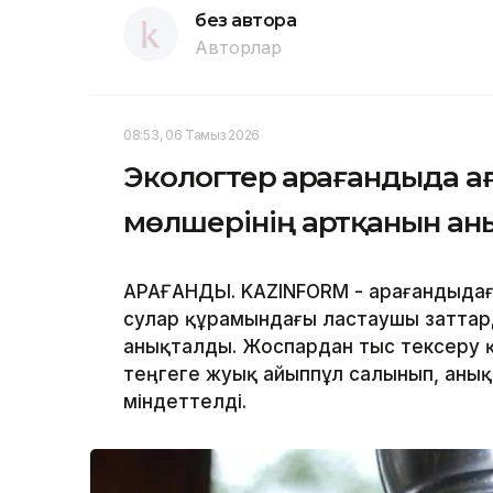
без автора
Авторлар
08:53, 06 Тамыз 2026
Экологтер Қарағандыда а
мөлшерінің артқанын ан
ҚАРАҒАНДЫ. KAZINFORM - Қарағандыда
сулар құрамындағы ластаушы заттар
анықталды. Жоспардан тыс тексеру 
теңгеге жуық айыппұл салынып, аны
міндеттелді.