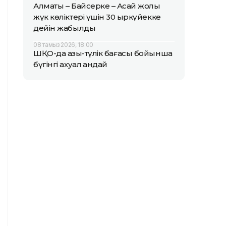
Алматы – Байсерке – Ақсай жолы
жүк көліктері үшін 30 қыркүйекке
дейін жабылды
08 тамыз 2026, 18:00
ШҚО-да азық-түлік бағасы бойынша
бүгінгі ахуал қандай