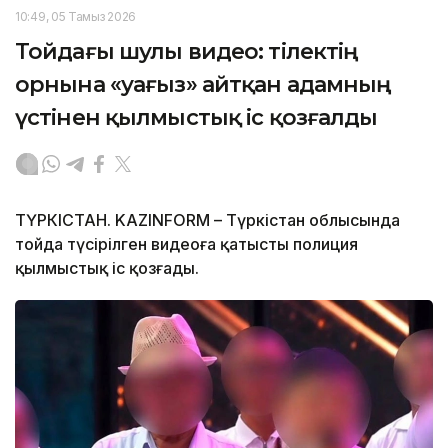
10:49, 05 Тамыз 2026
Тойдағы шулы видео: тілектің
орнына «уағыз» айтқан адамның
үстінен қылмыстық іс қозғалды
ТҮРКІСТАН. KAZINFORM – Түркістан облысында
тойда түсірілген видеоға қатысты полиция
қылмыстық іс қозғады.