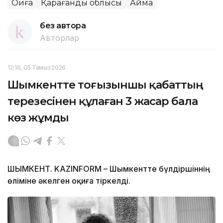
Оқиға
Қарағанды облысы
Аймақ
без автора
Авторлар
12:16, 05 Тамыз 2026
Шымкентте тоғызыншы қабаттың
терезесінен құлаған 3 жасар бала
көз жұмды
ШЫМКЕНТ. KAZINFORM – Шымкентте бүлдіршіннің
өліміне әкелген оқиға тіркелді.