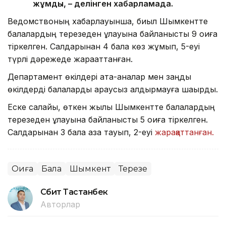
жұмды, – делінген хабарламада.
Ведомствоның хабарлауынша, биыл Шымкентте
балалардың терезеден құлауына байланысты 9 оқиға
тіркелген. Салдарынан 4 бала көз жұмып, 5-еуі
түрлі дәрежеде жарақаттанған.
Департамент өкілдері ата-аналар мен заңды
өкілдерді балаларды қараусыз қалдырмауға шақырды.
Еске салайық, өткен жылы Шымкентте балалардың
терезеден құлауына байланысты 5 оқиға тіркелген.
Салдарынан 3 бала қаза тауып, 2-еуі
жарақаттанған.
Оқиға
Бала
Шымкент
Терезе
Сәбит Тастанбек
Авторлар