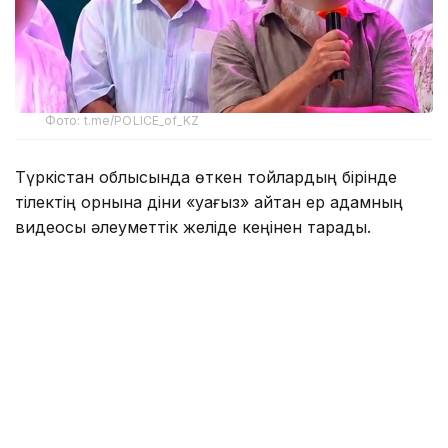
Фото: t.me/POLICE_of_KZ
Түркістан облысында өткен тойлардың бірінде
тілектің орнына діни «уағыз» айтқан ер адамның
видеосы әлеуметтік желіде кеңінен тарады.
Бейнежазбада ол тойларда арақтың қойылмай
жүргенін құптайтынын айтып, ендігі кезекте
музыкадан бас тарту керектігін жеткізген. Сондай-
ақ ерлер мен әйелдердің бірге отыруын шариғатқа
қайшы деп бағалап, мұсылмандардың діни
талаптарды қатаң ұстануы қажет екенін
айтқан.
Ішкі істер министрлігі бұл видеоға қатысты ресми
мәлімдеме жасады.