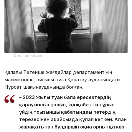
Фото: pexels.com
Қалалық Төтенше жағдайлар департаментінің
мәліметінше, қайғылы оқиға Қаратау ауданындағы
Нұрсәт шағынауданында болған.
– 2023 жылы туған бала ересектердің
қарауынсыз қалып, көпқабатты тұрғын
үйдің тоғызыншы қабатындағы пәтердің
терезесінен абайсызда құлап кеткен. Алған
жарақатынан бүлдіршін оқиға орнында көз