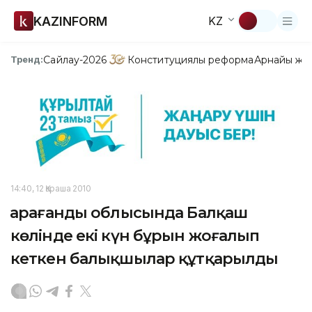
KAZINFORM
KZ
Сайлау-2026
Конституциялық реформа
Арнайы жо
Тренд:
14:40, 12 Қараша 2010
Қарағанды облысында Балқаш
көлінде екі күн бұрын жоғалып
кеткен балықшылар құтқарылды