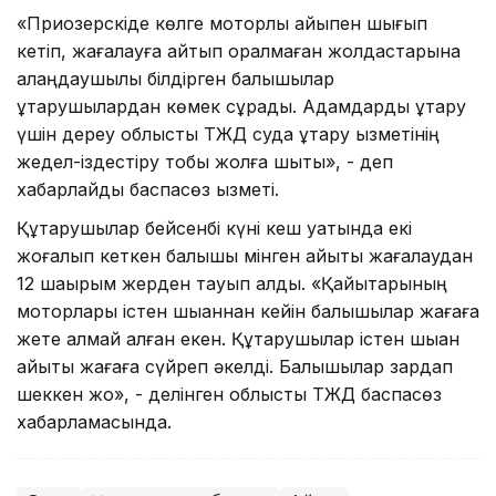
«Приозерскіде көлге моторлы қайықпен шығып
кетіп, жағалауға қайтып оралмаған жолдастарына
алаңдаушылық білдірген балықшылар
құтқарушылардан көмек сұрады. Адамдарды құтқару
үшін дереу облыстық ТЖД суда құтқару қызметінің
жедел-іздестіру тобы жолға шықты», - деп
хабарлайды баспасөз қызметі.
Құтқарушылар бейсенбі күні кеш уақтында екі
жоғалып кеткен балықшы мінген қайықты жағалаудан
12 шақырым жерден тауып алды. «Қайықтарының
моторлары істен шыққаннан кейін балықшылар жағаға
жете алмай қалған екен. Құтқарушылар істен шыққан
қайықты жағаға сүйреп әкелді. Балықшылар зардап
шеккен жоқ», - делінген облыстық ТЖД баспасөз
хабарламасында.