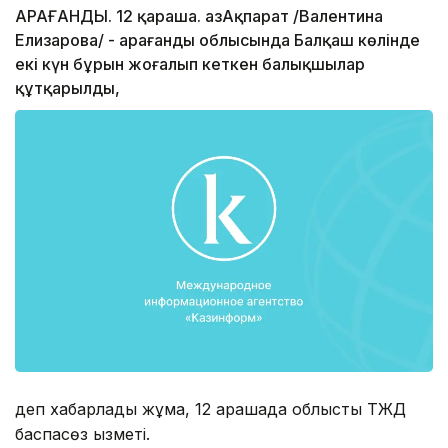
ҚАРАҒАНДЫ. 12 қараша. ҚазАқпарат /Валентина
Елизарова/ - Қарағанды облысында Балқаш көлінде
екі күн бұрын жоғалып кеткен балықшылар
құтқарылды,
деп хабарлады жұма, 12 қарашада облыстық ТЖД
баспасөз қызметі.