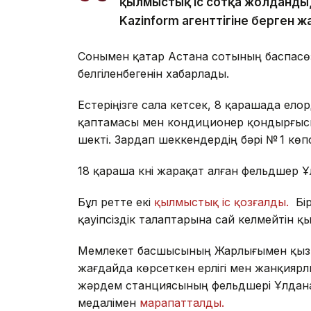
қылмыстық іс сотқа жолданды, 
Kazinform агенттігіне берген 
Сонымен қатар Астана сотының баспасөз 
белгіленбегенін хабарлады.
Естеріңізге сала кетсек, 8 қарашада елор
қаптамасы мен кондиционер қондырғысын
шекті. Зардап шеккендердің бәрі № 1 кө
18 қараша күні жарақат алған фельдшер
Бұл ретте екі
қылмыстық іс қозғалды.
Бір
қауіпсіздік талаптарына сай келмейтін қ
Мемлекет басшысының Жарлығымен қызмет
жағдайда көрсеткен ерлігі мен жанқияр
жәрдем станциясының фельдшері Ұлдана 
медалімен
марапатталды.