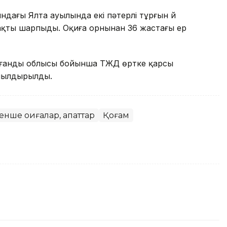
ындағы Ялта ауылында екі пәтерлі тұрғын үй
ақты шарпыды. Оқиға орнынан 36 жастағы ер
ғанды облысы бойынша ТЖД өртке қарсы
ұмылдырылды.
енше оқиғалар, апаттар
Қоғам