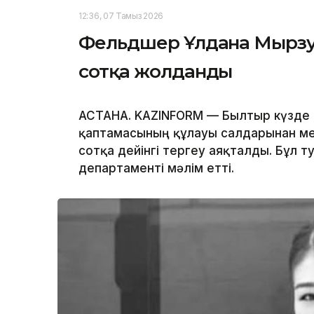
12:36, 07 Тамыз 2026
Фельдшер Ұлдана Мырзуа
сотқа жолданды
АСТАНА. KAZINFORM — Былтыр күзде 
қаптамасының құлауы салдарынан мер
сотқа дейінгі тергеу аяқталды. Бұл 
департаменті мәлім етті.