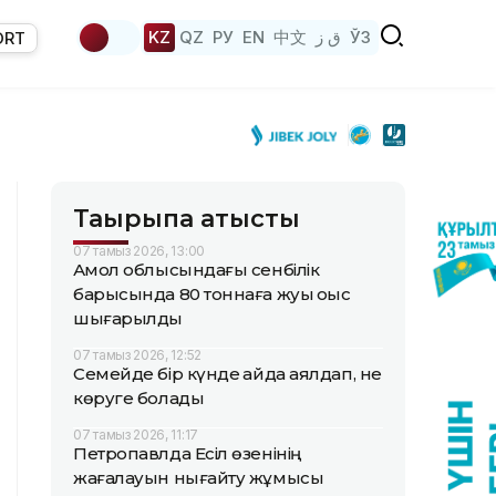
KZ
QZ
РУ
EN
中文
ق ز
ЎЗ
ORT
Тақырыпқа қатысты
07 тамыз 2026, 13:00
Ақмол облысындағы сенбілік
барысында 80 тоннаға жуық қоқыс
шығарылды
07 тамыз 2026, 12:52
Семейде бір күнде қайда аялдап, не
көруге болады
07 тамыз 2026, 11:17
Петропавлда Есіл өзенінің
жағалауын нығайту жұмысы