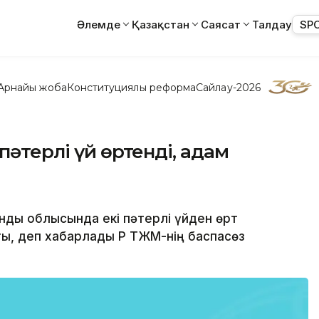
Әлемде
Қазақстан
Саясат
Талдау
SP
Арнайы жоба
Конституциялық реформа
Сайлау-2026
пәтерлі үй өртенді, адам
анды облысында екі пәтерлі үйден өрт
ы, деп хабарлады ҚР ТЖМ-нің баспасөз