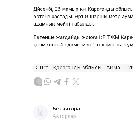
Дүйсенбі, 28 мамыр күні Қарағанды облыс
өртене бастады. Өрт 8 шаршы метр аум
адамның мәйіті табылды.
Төтенше жағдайды жоюға ҚР ТЖМ Қара
қызметінің 4 адамы мен 1 техникасы ж
Оқиға
Қарағанды облысы
Аймақ
Төт
без автора
Авторлар