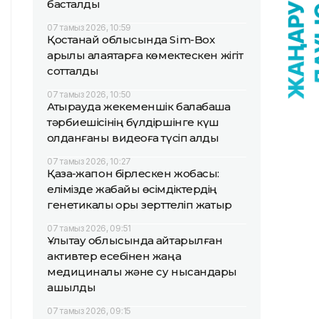
басталды
07 тамыз 2026, 10:59
Қостанай облысында Sim-Box
арқылы алаяқтарға көмектескен жігіт
сотталды
07 тамыз 2026, 10:50
Атырауда жекеменшік балабақша
тәрбиешісінің бүлдіршінге күш
қолданғаны видеоға түсіп қалды
07 тамыз 2026, 10:27
Қазақ-жапон бірлескен жобасы:
елімізде жабайы өсімдіктердің
генетикалық қоры зерттеліп жатыр
07 тамыз 2026, 09:51
Ұлытау облысында қайтарылған
активтер есебінен жаңа
медициналық және су нысандары
ашылды
07 тамыз 2026, 09:15