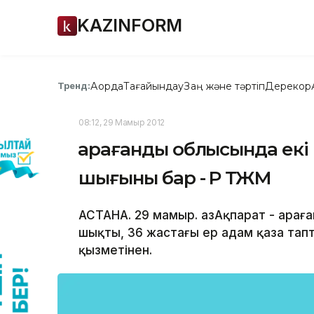
KAZINFORM
Ақорда
Тағайындау
Заң және тәртіп
Дерекқор
Тренд:
08:12, 29 Мамыр 2012
Қарағанды облысында екі 
шығыны бар - ҚР ТЖМ
АСТАНА. 29 мамыр. ҚазАқпарат - Қарағ
шықты, 36 жастағы ер адам қаза тапт
қызметінен.