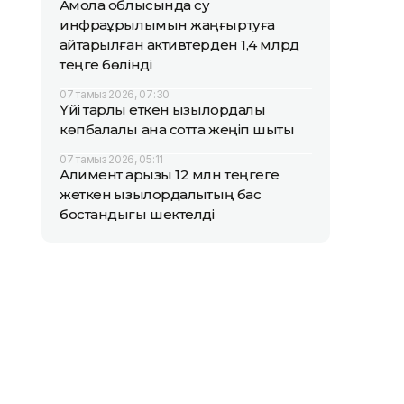
Ақмола облысында су
инфрақұрылымын жаңғыртуға
қайтарылған активтерден 1,4 млрд
теңге бөлінді
07 тамыз 2026, 07:30
Үйі тарлық еткен қызылордалық
көпбалалы ана сотта жеңіп шықты
07 тамыз 2026, 05:11
Алимент қарызы 12 млн теңгеге
жеткен қызылордалықтың бас
бостандығы шектелді