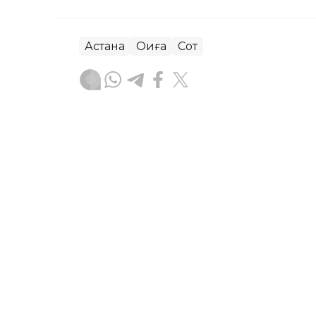
Астана
Оқиға
Сот
Руслан Ғаббасов
Авторлар
10:50, 07 Тамыз 2026
Атырауда жекеменшік ба
бүлдіршінге күш қолданғ