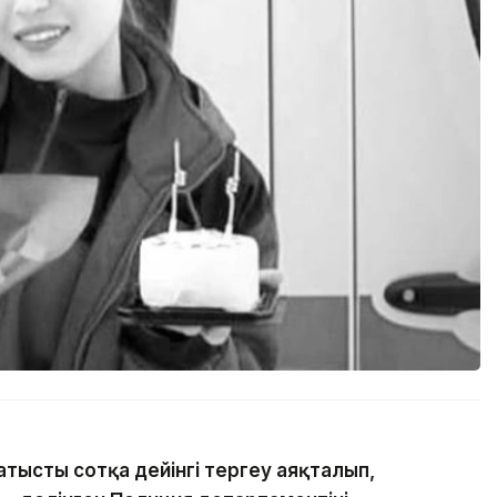
атысты сотқа дейінгі тергеу аяқталып,