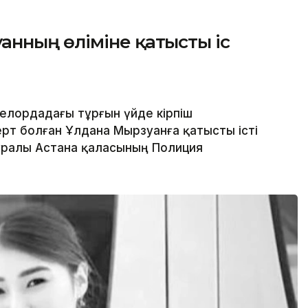
нның өліміне қатысты іс
елордадағы тұрғын үйде кірпіш
т болған Ұлдана Мырзуанға қатысты істі
туралы Астана қаласының Полиция