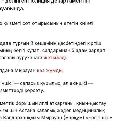
- делінген Полиция департаментінің
жауабында.
қызметі сот отырысының өтетін күні әлі
дада тұрғын үй кешенінің қасбетіндегі кірпіш
ың бөлігі құлап, салдарынан 5 адам зардап
псалалы ауруханаға
жеткізілді.
 Ұлдана Мырзуан
көз жұмды.
іншісі — сапасыз құрылыс, ал екіншісі —
ызметтерді көрсету.
тік борышын үлгілі атқарғаны, қиын-қыстау
лығы үшін Астана қалалық жедел медициналық
Қалдарханқызы Мырзуан (марқұм) «Ерлігі үшін»