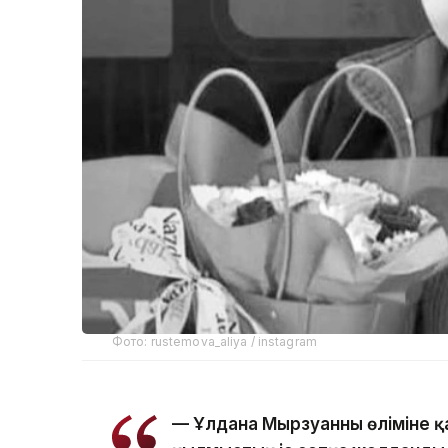
Фото: rustemova_aliya / instagram
— Ұлдана Мырзуанның өліміне қ