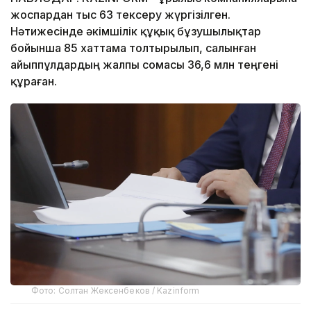
жоспардан тыс 63 тексеру жүргізілген.
Нәтижесінде әкімшілік құқық бұзушылықтар
бойынша 85 хаттама толтырылып, салынған
айыппұлдардың жалпы сомасы 36,6 млн теңгені
құраған.
Фото: Солтан Жексенбеков / Kazinform