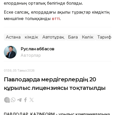
елорданың орталық бөлігінде болады.
Еске салсақ, елордадағы ақылы тұрақтар әкімдіктің
меншігіне толыққанды
өтті
.
Астана
Әкімдік
Автотұрақ
Баға
Көлік
Тариф
Руслан Ғаббасов
Авторлар
01:59, 05 Тамыз 2026
Павлодарда мердігерлердің 20
құрылыс лицензиясы тоқтатылды
ПАВЛОДАР. KAZINFORM - Құрылыс компанияларына