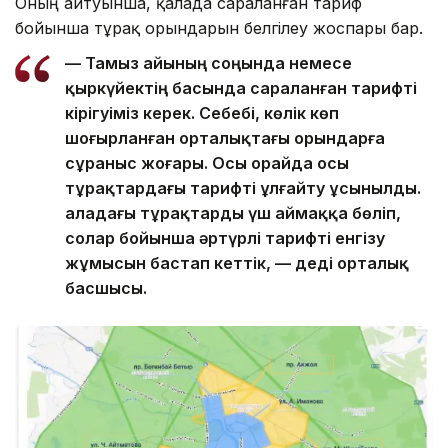
Оның айтуынша, қалада сараланған тариф
бойынша тұрақ орындарын белгілеу жоспары бар.
— Тамыз айының соңында немесе
қыркүйектің басында сараланған тарифті
кірігуіміз керек. Себебі, көлік көп
шоғырланған орталықтағы орындарға
сұраныс жоғары. Осы орайда осы
тұрақтардағы тарифті ұлғайту ұсынылды.
Қаладағы тұрақтарды үш аймаққа бөліп,
солар бойынша әртүрлі тарифті енгізу
жұмысын бастап кеттік, — деді орталық
басшысы.