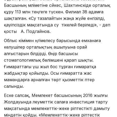
Басшының мәліметіне сәйкес, Шахтинскіде орталық
құру 113 млн теңгеге түскен. Филиал 38 адамға
шақталған. «Су тазалайтын жаңа жүйе енгізілді,
қауіпсіздік мақсатында су тікелей беріледі», - деп
қосты А. Подгайнов.
Облыс әкімімен әңгімелесу барысында емханаға
келушілер орталықтың ашылуына орай
алғыстарын білдірді. Өңір басшысы
стоматологиялық бөлімшені қарап шықты.
Ғимараттағы үш жыл бос тұрған ғимаратқа
жабдықтар қойылды. Осы ғимаратта жас
мамандарға арналған төрт қызметтік пәтер
салынды.
Еске салсақ, Мемлекет басшысының 2016 жылғы
Жолдауында әлеуметтік салаға инвестиция тарту
мақсатында мемлекеттік-жеке әріптестікті дамыту
міндетін қойды. «Мемлекеттік-жеке әріптестік