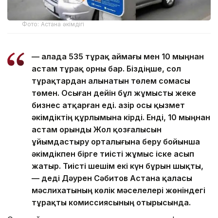
Фото: Астана әкімдігі
— Қалада 535 тұрақ аймағы мен 10 мыңнан
астам тұрақ орны бар. Біздіңше, сол
тұрақтардан алынатын төлем сомасы
төмен. Осыған дейін бұл жұмысты жеке
бизнес атқарған еді. Қазір осы қызмет
әкімдіктің құрлымына кірді. Енді, 10 мыңнан
астам орынды Жол қозғалысын
ұйымдастыру орталығына беру бойынша
әкімдікпен бірге тиісті жұмыс іске асып
жатыр. Тиісті шешім екі күн бұрын шықты,
— деді Дәурен Сәбитов Астана қаласы
мәслихатының көлік мәселелері жөніндегі
тұрақты комиссиясының отырысында.