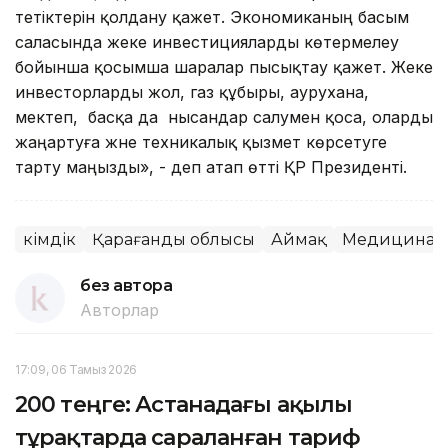
тетіктерін қолдану қажет. Экономиканың басым
саласында жеке инвестицияларды көтермелеу
бойынша қосымша шаралар пысықтау қажет. Жеке
инвесторларды жол, газ құбыры, аурухана,
мектеп, басқа да нысандар салумен қоса, оларды
жаңартуға және техникалық қызмет көрсетуге
тарту маңызды», - деп атап өтті ҚР Президенті.
Әкімдік
Қарағанды облысы
Аймақ
Медицина
без автора
Авторлар
17:09, 06 Тамыз 2026
200 теңге: Астанадағы ақылы
тұрақтарда сараланған тариф