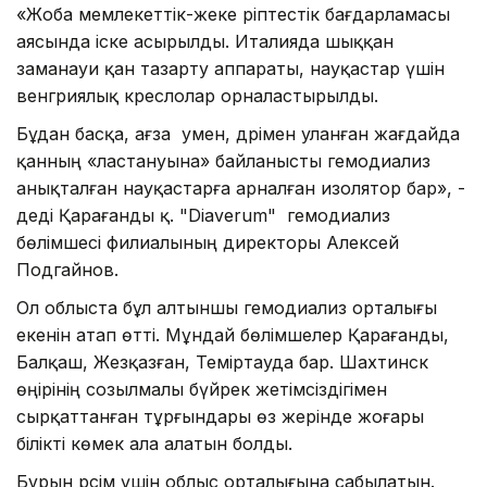
«Жоба мемлекеттік-жеке әріптестік бағдарламасы
аясында іске асырылды. Италияда шыққан
заманауи қан тазарту аппараты, науқастар үшін
венгриялық креслолар орналастырылды.
Бұдан басқа, ағза умен, дәрімен уланған жағдайда
қанның «ластануына» байланысты гемодиализ
анықталған науқастарға арналған изолятор бар», -
деді Қарағанды қ. "Diaverum" гемодиализ
бөлімшесі филиалының директоры Алексей
Подгайнов.
Ол облыста бұл алтыншы гемодиализ орталығы
екенін атап өтті. Мұндай бөлімшелер Қарағанды,
Балқаш, Жезқазған, Теміртауда бар. Шахтинск
өңірінің созылмалы бүйрек жетімсіздігімен
сырқаттанған тұрғындары өз жерінде жоғары
білікті көмек ала алатын болды.
Бұрын рәсім үшін облыс орталығына сабылатын.