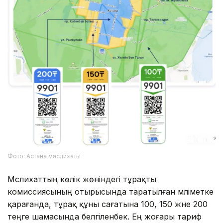
Фото: Астана мәслихаты
Мәслихаттың көлік жөніндегі тұрақты
комиссиясының отырысында таратылған мәліметке
қарағанда, тұрақ құны сағатына 100, 150 және 200
теңге шамасында белгіленбек. Ең жоғары тариф