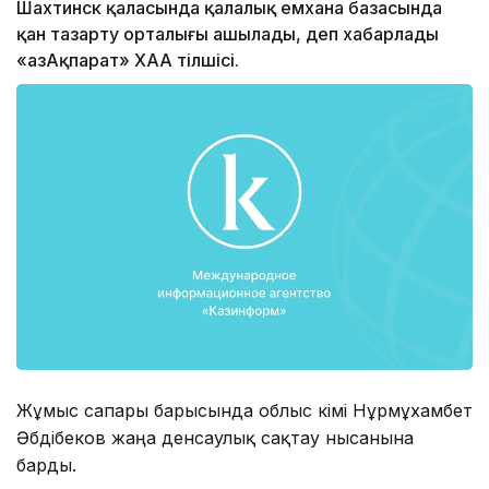
Шахтинск қаласында қалалық емхана базасында
қан тазарту орталығы ашылады, деп хабарлады
«ҚазАқпарат» ХАА тілшісі.
Жұмыс сапары барысында облыс әкімі Нұрмұхамбет
Әбдібеков жаңа денсаулық сақтау нысанына
барды.