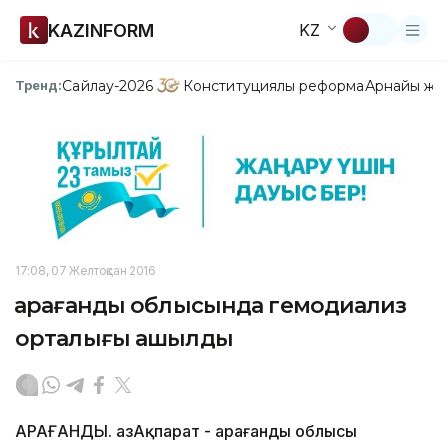
KAZINFORM
KZ
Сайлау-2026
Конституциялық реформа
Арнайы жо
Тренд:
17:08, 07 Желтоқсан 2016
Қарағанды облысында гемодиализ
орталығы ашылды
ҚАРАҒАНДЫ. ҚазАқпарат - Қарағанды облысы