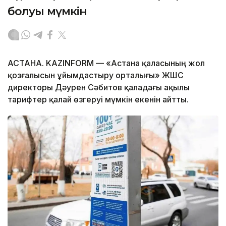
болуы мүмкін
АСТАНА. KAZINFORM — «Астана қаласының жол
қозғалысын ұйымдастыру орталығы» ЖШС
директоры Дәурен Сәбитов қаладағы ақылы
тарифтер қалай өзгеруі мүмкін екенін айтты.