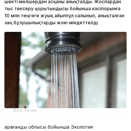
шекті мөлшерден асқаны анықталды. Жоспардан
тыс тексеру қорытындысы бойынша кәсіпорынға
10 млн теңгеге жуық айыппұл салынып, анықталған
заң бұзушылықтарды жою міндеттелді.
Фото: Pexels
Қарағанды облысы бойынша Экология