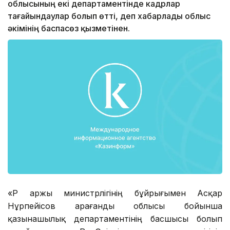
облысының екі департаментінде кадрлар
тағайындаулар болып өтті, деп хабарлады облыс
әкімінің баспасөз қызметінен.
«ҚР Қаржы министрлігінің бұйрығымен Асқар
Нұрпейісов Қарағанды облысы бойынша
қазынашылық департаментінің басшысы болып