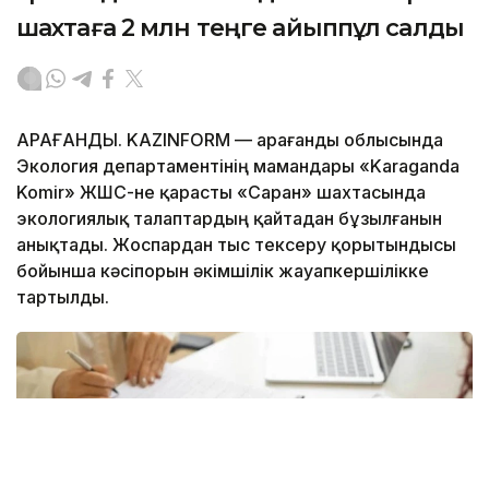
шахтаға 2 млн теңге айыппұл салды
ҚАРАҒАНДЫ. KAZINFORM — Қарағанды облысында
Экология департаментінің мамандары «Karaganda
Komir» ЖШС-не қарасты «Саран» шахтасында
экологиялық талаптардың қайтадан бұзылғанын
анықтады. Жоспардан тыс тексеру қорытындысы
бойынша кәсіпорын әкімшілік жауапкершілікке
тартылды.