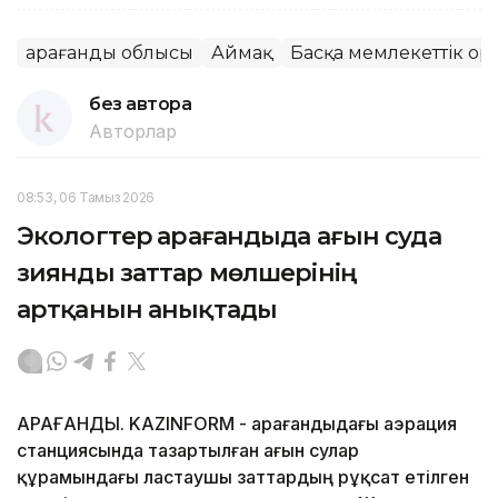
Қарағанды облысы
Аймақ
Басқа мемлекеттік ор
без автора
Авторлар
08:53, 06 Тамыз 2026
Экологтер Қарағандыда ағын суда
зиянды заттар мөлшерінің
артқанын анықтады
ҚАРАҒАНДЫ. KAZINFORM - Қарағандыдағы аэрация
станциясында тазартылған ағын сулар
құрамындағы ластаушы заттардың рұқсат етілген