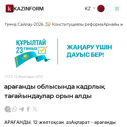
KAZINFORM
KZ
Сайлау-2026
Конституциялық реформа
Арнайы жо
Тренд:
17:07, 12 Желтоқсан 2013
Қарағанды облысында кадрлық
тағайындаулар орын алды
ҚАРАҒАНДЫ. 12 желтоқсан. ҚазАқпарат - Қарағанды