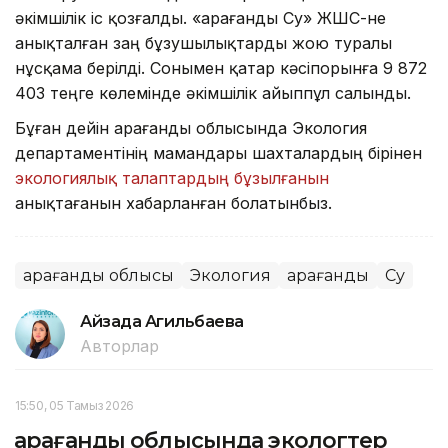
әкімшілік іс қозғалды. «Қарағанды Су» ЖШС-не
анықталған заң бұзушылықтарды жою туралы
нұсқама берілді. Сонымен қатар кәсіпорынға 9 872
403 теңге көлемінде әкімшілік айыппұл салынды.
Бұған дейін Қарағанды облысында Экология
департаментінің мамандары шахталардың бірінен
экологиялық талаптардың бұзылғанын
анықтағанын хабарланған болатынбыз.
Қарағанды облысы
Экология
Қарағанды
Су
Айзада Агильбаева
Авторлар
15:50, 05 Тамыз 2026
Қарағанды облысында экологтер