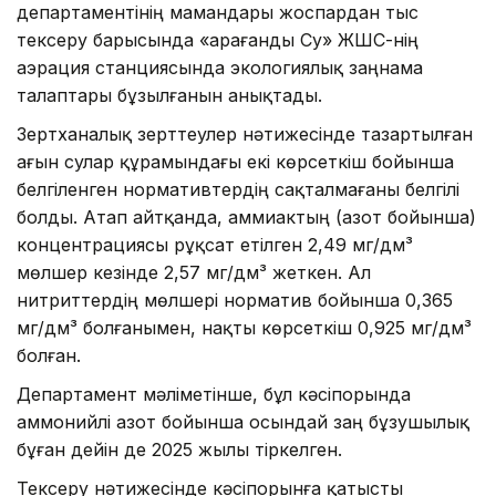
департаментінің мамандары жоспардан тыс
тексеру барысында «Қарағанды Су» ЖШС-нің
аэрация станциясында экологиялық заңнама
талаптары бұзылғанын анықтады.
Зертханалық зерттеулер нәтижесінде тазартылған
ағын сулар құрамындағы екі көрсеткіш бойынша
белгіленген нормативтердің сақталмағаны белгілі
болды. Атап айтқанда, аммиактың (азот бойынша)
концентрациясы рұқсат етілген 2,49 мг/дм³
мөлшер кезінде 2,57 мг/дм³ жеткен. Ал
нитриттердің мөлшері норматив бойынша 0,365
мг/дм³ болғанымен, нақты көрсеткіш 0,925 мг/дм³
болған.
Департамент мәліметінше, бұл кәсіпорында
аммонийлі азот бойынша осындай заң бұзушылық
бұған дейін де 2025 жылы тіркелген.
Тексеру нәтижесінде кәсіпорынға қатысты