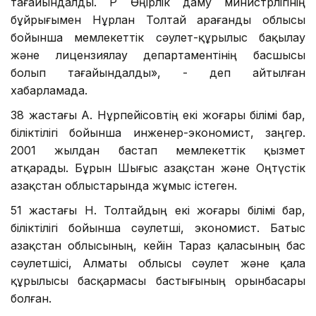
тағайындалды. ҚР Өңірлік даму министрлігінің
бұйрығымен Нұрлан Толтай Қарағанды облысы
бойынша мемлекеттік сәулет-құрылыс бақылау
және лицензиялау департаментінің басшысы
болып тағайындалды», - деп айтылған
хабарламада.
38 жастағы А. Нұрпейісовтің екі жоғары білімі бар,
біліктілігі бойынша инженер-экономист, заңгер.
2001 жылдан бастап мемлекеттік қызмет
атқарады. Бұрын Шығыс Қазақстан және Оңтүстік
Қазақстан облыстарында жұмыс істеген.
51 жастағы Н. Толтайдың екі жоғары білімі бар,
біліктілігі бойынша сәулетші, экономист. Батыс
Қазақстан облысының, кейін Тараз қаласының бас
сәулетшісі, Алматы облысы сәулет және қала
құрылысы басқармасы бастығының орынбасары
болған.