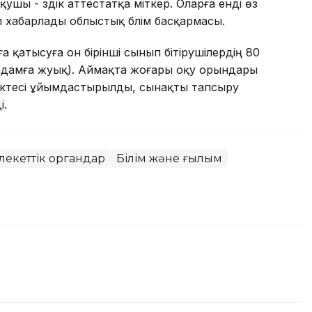
қушы - үздік аттестатқа үміткер. Оларға енді өз
еп хабарлады облыстық блім басқармасы.
қатысуға он бірінші сынып бітірушілердің 80
 адамға жуық). Аймақта жоғары оқу орындары
нүктесі ұйымдастырылды, сынақты тапсыру
і.
лекеттік органдар
Білім және ғылым