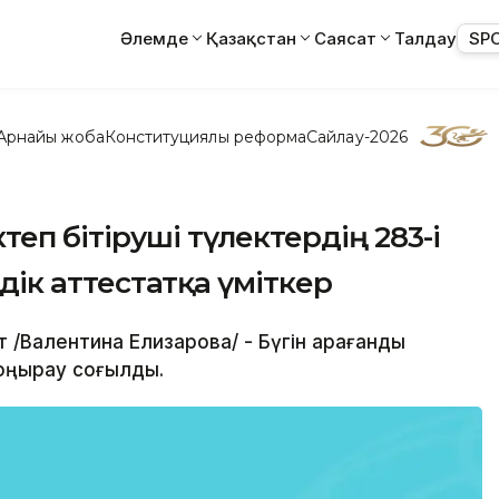
Әлемде
Қазақстан
Саясат
Талдау
SP
Арнайы жоба
Конституциялық реформа
Сайлау-2026
еп бітіруші түлектердің 283-і
үздік аттестатқа үміткер
 /Валентина Елизарова/ - Бүгін Қарағанды
қоңырау соғылды.