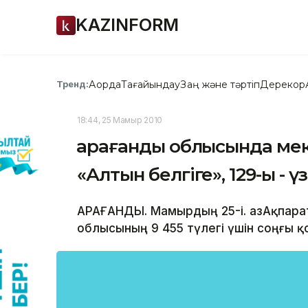
KAZINFORM
Ақорда
Тағайындау
Заң және тәртіп
Дерекқор
Тренд:
18:44, 25 Мамыр 2010
Қарағанды облысында мект
«Алтын белгіге», 129-ы - 
ҚАРАҒАНДЫ. Мамырдың 25-і. ҚазАқпарат
облысының 9 455 түлегі үшін соңғы 