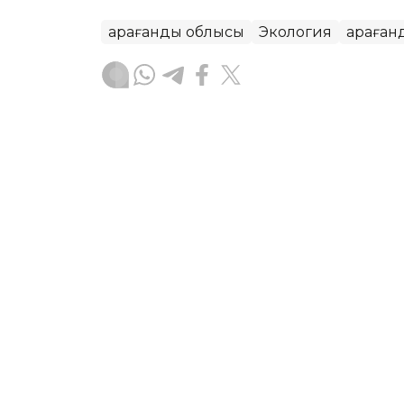
Қарағанды облысы
Экология
Қараған
Айзада Агильбаева
Авторлар
15:50, 05 Тамыз 2026
Қарағанды облысында эко
айыппұл салды
ҚАРАҒАНДЫ. KAZINFORM — Қарағанды о
мамандары «Karaganda Komir» ЖШС-н