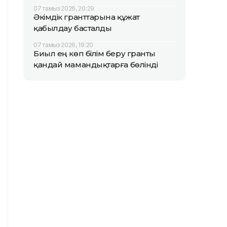
07 тамыз 2026, 20:29
Әкімдік гранттарына құжат
қабылдау басталды
07 тамыз 2026, 19:20
Биыл ең көп білім беру гранты
қандай мамандықтарға бөлінді