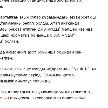
-нің аэрация станциясында экологиялық
ы.
артылған ағын сулар құрамындағы екі көрсеткіш
талмағаны белгілі болды. Атап айтқанда,
сы рұқсат етілген 2,49 мг/дм³ мөлшер кезінде
өлшері норматив бойынша 0,365 мг/дм³
м³ болған.
нда аммонийлі азот бойынша осындай заң
келген.
ы әкімшілік іс қозғалды. «Қарағанды Су» ЖШС-не
алы нұсқама берілді. Сонымен қатар
кімшілік айыппұл салынды.
огия департаментінің мамандары шахталардың
ғанын
анықтағанын хабарланған болатынбыз.