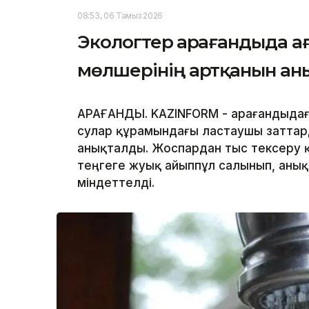
08:53, 06 Тамыз 2026
Экологтер Қарағандыда а
мөлшерінің артқанын ан
ҚАРАҒАНДЫ. KAZINFORM - Қарағандыда
сулар құрамындағы ластаушы заттар
анықталды. Жоспардан тыс тексеру 
теңгеге жуық айыппұл салынып, аны
міндеттелді.