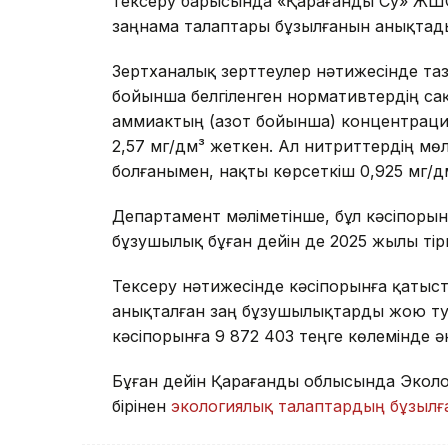
тексеру барысында «Қарағанды Су» ЖШС
заңнама талаптары бұзылғанын анықтад
Зертханалық зерттеулер нәтижесінде таз
бойынша белгіленген нормативтердің сақ
аммиактың (азот бойынша) концентрация
2,57 мг/дм³ жеткен. Ал нитриттердің м
болғанымен, нақты көрсеткіш 0,925 мг/д
Департамент мәліметінше, бұл кәсіпоры
бұзушылық бұған дейін де 2025 жылы тір
Тексеру нәтижесінде кәсіпорынға қатыст
анықталған заң бұзушылықтарды жою тур
кәсіпорынға 9 872 403 теңге көлемінде ә
Бұған дейін Қарағанды облысында Экол
бірінен
экологиялық талаптардың бұзыл