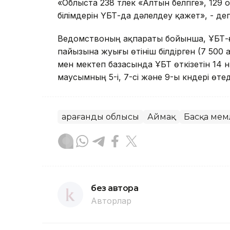
«Облыста 238 түлек «Алтын белгіге», 129 о
білімдерін ҮБТ-да дәлелдеу қажет», - д
Ведомствоның ақпараты бойынша, ҰБТ-ға 
пайызына жуығы өтініш білдірген (7 500
мен мектеп базасында ҰБТ өткізетін 14 
маусымның 5-і, 7-сі және 9-ы күндері өтед
Қарағанды облысы
Аймақ
Басқа мем
без автора
Авторлар