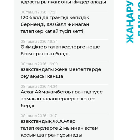
қарастырылған: оны кімдер алады
08 тамыз 2026, 17:21
120 балл да грантқа кепілдік
бермейді, 100 балл жинаған
талапкер қалай түсіп кетті
08 тамыз 2026, 16:34
Әкімдіктер талапкерлерге неше
білім грантын бөлді
08 тамыз 2026, 16:00
Қазақстандағы жеке мектептерде
оқу ақысы қанша
08 тамыз 2026, 14:24
Асхат Аймағамбетов грантқа түсе
алмаған талапкерлерге кеңес
берді
08 тамыз 2026, 13:17
Қазақстандық ЖОО-лар
талапкерлерге 2 мыңнан астам
қосымша грант ұсынады