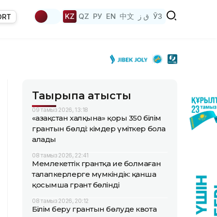
KZ
QZ
РУ
EN
中文
ق ز
ЎЗ
ORT
Тақырыпқа қатысты
09 тамыз 2026, 13:18
«Қазақстан халқына» қоры 350 білім
грантын бөлді: кімдер үміткер бола
алады
08 тамыз 2026, 22:41
Мемлекеттік грантқа ие болмаған
талапкерлерге мүмкіндік: қанша
қосымша грант бөлінді
08 тамыз 2026, 20:12
Білім беру грантын бөлуде квота