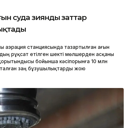
ғын суда зиянды заттар
ықтады
ғы аэрация станциясында тазартылған ағын
дың рұқсат етілген шекті мөлшерден асқаны
қорытындысы бойынша кәсіпорынға 10 млн
қталған заң бұзушылықтарды жою