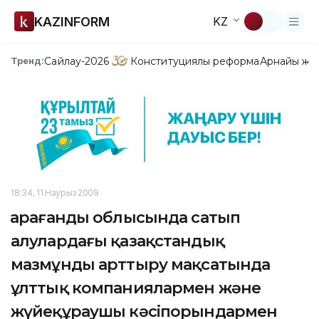
KAZINFORM
KZ
Сайлау-2026
Конституциялық реформа
Арнайы жо
Тренд:
18:34, 11 Наурыз 2009
Қарағанды облысында сатып
алулардағы қазақстандық
мазмұнды арттыру мақсатында
ұлттық компаниялармен және
жүйеқұраушы кәсіпорындармен