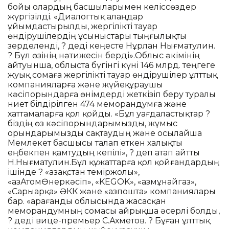
бойы олардың басшыларымен келіссөздер
жүргізілді. «Диалогтық алаңдар
ұйымдастырылды, жергілікті тауар
өндірушілердің ұсыныстары тыңғылықты
зерделенді, ? деді кеңесте Нұрлан Нығматулин.
? Бұл өзінің нәтижесін берді».Облыс әкімінің
айтуынша, облыста бүгінгі күні 146 млрд. теңгеге
жуық сомаға жергілікті тауар өндірушілер ұлттық
компанияларға және жүйеқұраушы
кәсіпорындарға өнімдерді жеткізіп беру туралы
ниет білдірілген 474 меморандумға және
хаттамаларға қол қойды. «Бұл уағдаластықтар ?
біздің өз кәсіпорындарымызды, жұмыс
орындарымызды сақтаудың және осылайша
Мемлекет басшысы талап еткен халықты
еңбекпен қамтудың кепілі», ? деп атап айтты
Н.Нығматулин.Бұл құжаттарға қол қойғандардың
ішінде ? «Қазақстан теміржолы»,
«ҚазАтомӨнеркәсіп», «KEGOK», «Қазмұнайгаз»,
«Сарыарқа» ӘКК және «Қазпошта» компаниялары
бар. «Қарағанды облысында жасасқан
меморандумның сомасы айрықша әсерлі болды,
? деді вице-премьер С.Ахметов. ? Бұған ұлттық