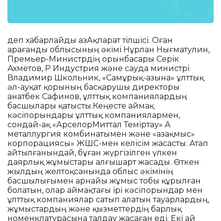
деп хабарлайды ҚазАқпарат тілшісі. Оған
Қарағанды облысының әкімі Нұрлан Нығматулин,
Премьер-Министрдің орынбасары Серік
Ахметов, ҚР Индустрия және сауда министрі
Владимир Школьник, «Самұрық-Қазына» ұлттық
әл-ауқат қорының басқарушы директоры
Қанатбек Сафинов, ұлттық компаниялардың
басшылары қатысты.Кеңесте аймақ
кәсіпорындары ұлттық компаниялармен,
сондай-ақ «АрселорМиттал Теміртау» АҚ
металлургия комбинатымен және «Қазақмыс»
корпорациясы» ЖШС-мен келісім жасасты. Атап
айтылғанындай, бұған жүргізілген үлкен
даярлық жұмыстары алғышарт жасады. Өткен
жылдың желтоқсанында облыс әкімінің
басшылығымен арнайы жұмыс тобы құрылған
болатын, олар аймақтағы ірі кәсіпорындар мен
ұлттық компаниялар сатып алатын тауарлардың,
жұмыстардың және қызметтердің барлық
номенклатурасына талдау жасаған еді. Екі ай