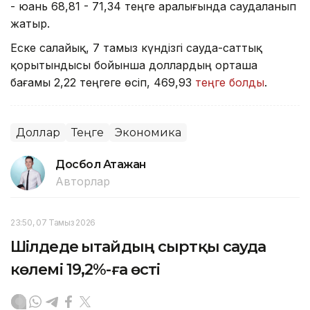
- юань 68,81 - 71,34 теңге аралығында саудаланып
жатыр.
Еске салайық, 7 тамыз күндізгі сауда-саттық
қорытындысы бойынша доллардың орташа
бағамы 2,22 теңгеге өсіп, 469,93
теңге болды
.
Доллар
Теңге
Экономика
Досбол Атажан
Авторлар
23:50, 07 Тамыз 2026
Шілдеде Қытайдың сыртқы сауда
көлемі 19,2%-ға өсті