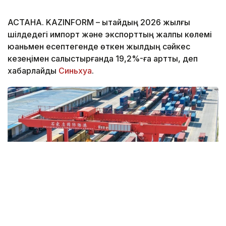
АСТАНА. KAZINFORM – Қытайдың 2026 жылғы
шілдедегі импорт және экспорттың жалпы көлемі
юаньмен есептегенде өткен жылдың сәйкес
кезеңімен салыстырғанда 19,2%-ға артты, деп
хабарлайды
Синьхуа
.
Фото: Синьхуа