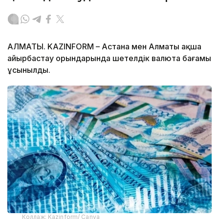
АЛМАТЫ. KAZINFORM – Астана мен Алматы ақша
айырбастау орындарында шетелдік валюта бағамы
ұсынылды.
Коллаж: Kazinform/ Canva