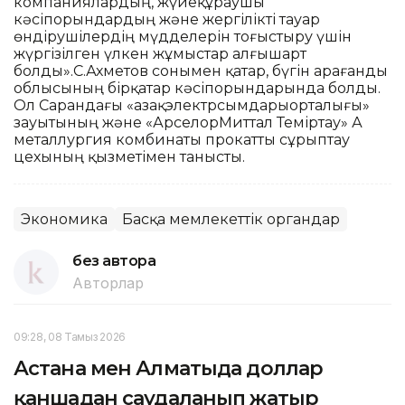
компаниялардың, жүйеқұраушы
кәсіпорындардың және жергілікті тауар
өндірушілердің мүдделерін тоғыстыру үшін
жүргізілген үлкен жұмыстар алғышарт
болды».С.Ахметов сонымен қатар, бүгін Қарағанды
облысының бірқатар кәсіпорындарында болды.
Ол Сарандағы «Қазақэлектрсымдарыорталығы»
зауытының және «АрселорМиттал Теміртау» АҚ
металлургия комбинаты прокатты сұрыптау
цехының қызметімен танысты.
Экономика
Басқа мемлекеттік органдар
без автора
Авторлар
09:28, 08 Тамыз 2026
Астана мен Алматыда доллар
қаншадан саудаланып жатыр