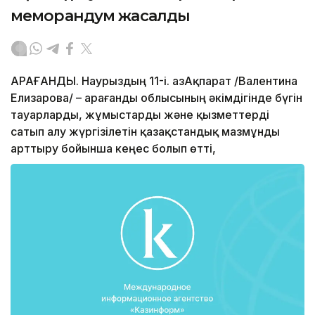
меморандум жасалды
ҚАРАҒАНДЫ. Наурыздың 11-і. ҚазАқпарат /Валентина
Елизарова/ – Қарағанды облысының әкімдігінде бүгін
тауарларды, жұмыстарды және қызметтерді
сатып алу жүргізілетін қазақстандық мазмұнды
арттыру бойынша кеңес болып өтті,