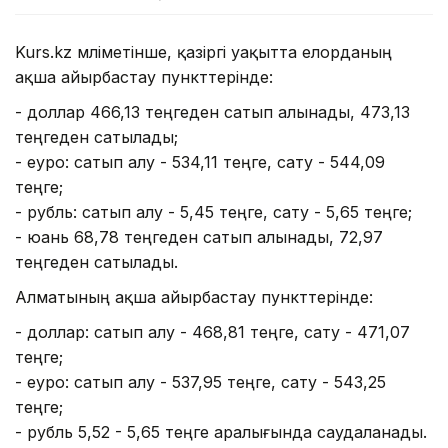
Kurs.kz мәліметінше, қазіргі уақытта елорданың
ақша айырбастау пункттерінде:
- доллар 466,13 теңгеден сатып алынады, 473,13
теңгеден сатылады;
- еуро: сатып алу - 534,11 теңге, сату - 544,09
теңге;
- рубль: сатып алу - 5,45 теңге, сату - 5,65 теңге;
- юань 68,78 теңгеден сатып алынады, 72,97
теңгеден сатылады.
Алматының ақша айырбастау пункттерінде:
- доллар: сатып алу - 468,81 теңге, сату - 471,07
теңге;
- еуро: сатып алу - 537,95 теңге, сату - 543,25
теңге;
- рубль 5,52 - 5,65 теңге аралығында саудаланады.