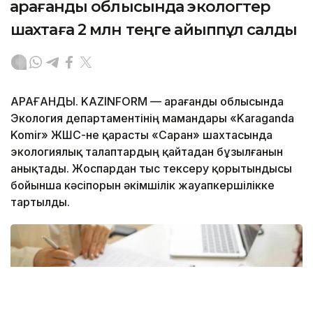
Қарағанды облысында экологтер
шахтаға 2 млн теңге айыппұл салды
ҚАРАҒАНДЫ. KAZINFORM — Қарағанды облысында
Экология департаментінің мамандары «Karaganda
Komir» ЖШС-не қарасты «Саран» шахтасында
экологиялық талаптардың қайтадан бұзылғанын
анықтады. Жоспардан тыс тексеру қорытындысы
бойынша кәсіпорын әкімшілік жауапкершілікке
тартылды.