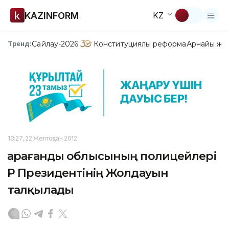
KAZINFORM
KZ
Сайлау-2026
Конституциялық реформа
Арнайы жо
Тренд:
13:27, 22 Желтоқсан 2012
Қарағанды облысының полицейлері
ҚР Президентінің Жолдауын
талқылады