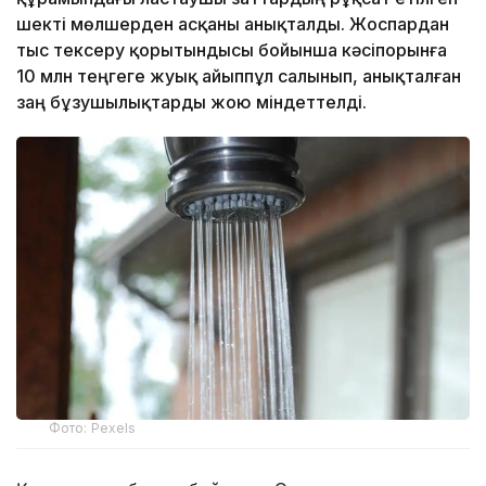
шекті мөлшерден асқаны анықталды. Жоспардан
тыс тексеру қорытындысы бойынша кәсіпорынға
10 млн теңгеге жуық айыппұл салынып, анықталған
заң бұзушылықтарды жою міндеттелді.
Фото: Pexels