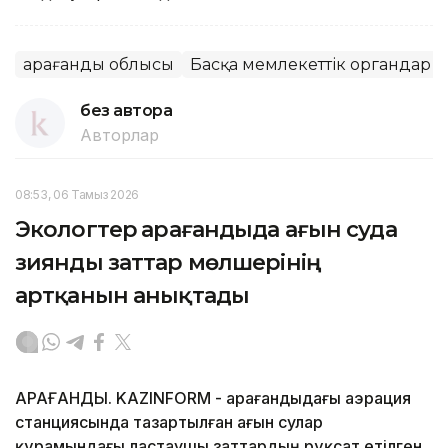
Қарағанды облысы
Басқа мемлекеттік органдар
без автора
Авторлар
08:53, 06 Тамыз 2026
Экологтер Қарағандыда ағын суда
зиянды заттар мөлшерінің
артқанын анықтады
ҚАРАҒАНДЫ. KAZINFORM - Қарағандыдағы аэрация
станциясында тазартылған ағын сулар
құрамындағы ластаушы заттардың рұқсат етілген