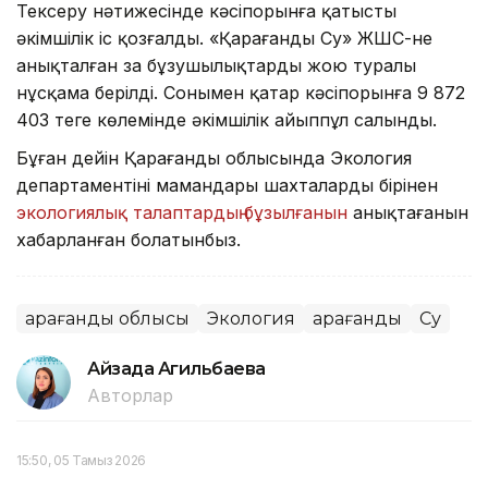
Тексеру нәтижесінде кәсіпорынға қатысты
әкімшілік іс қозғалды. «Қарағанды Су» ЖШС-не
анықталған заң бұзушылықтарды жою туралы
нұсқама берілді. Сонымен қатар кәсіпорынға 9 872
403 теңге көлемінде әкімшілік айыппұл салынды.
Бұған дейін Қарағанды облысында Экология
департаментінің мамандары шахталардың бірінен
экологиялық талаптардың бұзылғанын
анықтағанын
хабарланған болатынбыз.
Қарағанды облысы
Экология
Қарағанды
Су
Айзада Агильбаева
Авторлар
15:50, 05 Тамыз 2026