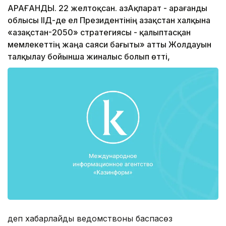
ҚАРАҒАНДЫ. 22 желтоқсан. ҚазАқпарат - Қарағанды
облысы ІІД-де ел Президентінің Қазақстан халқына
«Қазақстан-2050» стратегиясы - қалыптасқан
мемлекеттің жаңа саяси бағыты» атты Жолдауын
талқылау бойынша жиналыс болып өтті,
деп хабарлайды ведомствоның баспасөз