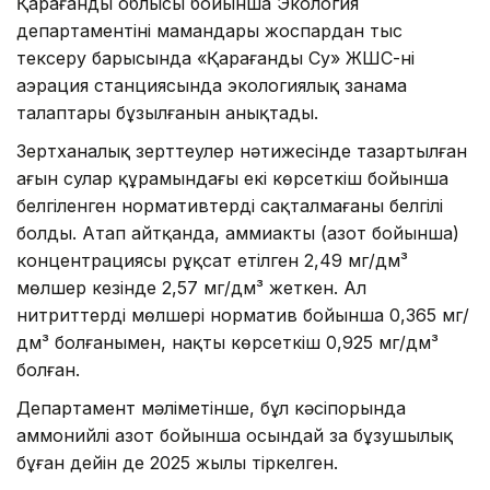
Қарағанды облысы бойынша Экология
департаментінің мамандары жоспардан тыс
тексеру барысында «Қарағанды Су» ЖШС-нің
аэрация станциясында экологиялық заңнама
талаптары бұзылғанын анықтады.
Зертханалық зерттеулер нәтижесінде тазартылған
ағын сулар құрамындағы екі көрсеткіш бойынша
белгіленген нормативтердің сақталмағаны белгілі
болды. Атап айтқанда, аммиактың (азот бойынша)
концентрациясы рұқсат етілген 2,49 мг/дм³
мөлшер кезінде 2,57 мг/дм³ жеткен. Ал
нитриттердің мөлшері норматив бойынша 0,365 мг/
дм³ болғанымен, нақты көрсеткіш 0,925 мг/дм³
болған.
Департамент мәліметінше, бұл кәсіпорында
аммонийлі азот бойынша осындай заң бұзушылық
бұған дейін де 2025 жылы тіркелген.