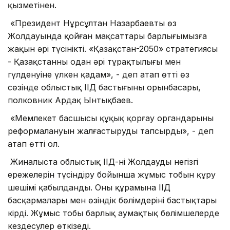
қызметінен.
«Президент Нұрсұлтан Назарбаевтың өз
Жолдауында қойған мақсаттары барлығымызға
жақын әрі түсінікті. «Қазақстан-2050» стратегиясы
- Қазақстанның одан әрі тұрақтылығы мен
гүлденуіне үлкен қадам», - деп атап өтті өз
сөзінде облыстық ІІД бастығының орынбасары,
полковник Ардақ Ынтықбаев.
«Мемлекет басшысы құқық қорғау органдарының
реформалануын жалғастыруды тапсырды», - деп
атап өтті ол.
Жиналыста облыстық ІІД-нің Жолдаудың негізгі
ережелерін түсіндіру бойынша жұмыс тобын құру
шешімі қабылданды. Оның құрамына ІІД
басқармалары мен өзіндік бөлімдерінің бастықтары
кірді. Жұмыс тобы барлық аумақтық бөлімшелерде
кездесулер өткізеді.