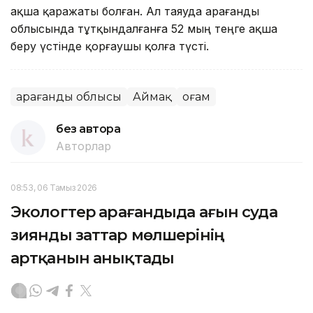
ақша қаражаты болған. Ал таяуда Қарағанды
облысында тұтқындалғанға 52 мың теңге ақша
беру үстінде қорғаушы қолға түсті.
Қарағанды облысы
Аймақ
Қоғам
без автора
Авторлар
08:53, 06 Тамыз 2026
Экологтер Қарағандыда ағын суда
зиянды заттар мөлшерінің
артқанын анықтады