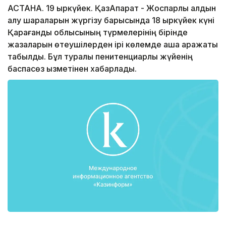
АСТАНА. 19 қыркүйек. ҚазАқпарат - Жоспарлы алдын
алу шараларын жүргізу барысында 18 қыркүйек күні
Қарағанды облысының түрмелерінің бірінде
жазаларын өтеушілерден ірі көлемде ақша қаражаты
табылды. Бұл туралы пенитенциарлық жүйенің
баспасөз қызметінен хабарлады.