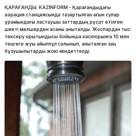
ҚАРАҒАНДЫ. KAZINFORM - Қарағандыдағы
аэрация станциясында тазартылған ағын сулар
құрамындағы ластаушы заттардың рұқсат етілген
шекті мөлшерден асқаны анықталды. Жоспардан тыс
тексеру қорытындысы бойынша кәсіпорынға 10 млн
теңгеге жуық айыппұл салынып, анықталған заң
бұзушылықтарды жою міндеттелді.