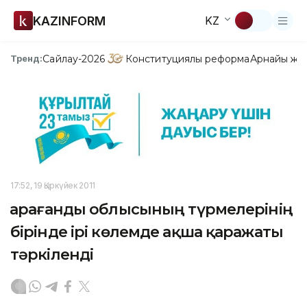
KAZINFORM
KZ
Сайлау-2026
Конституциялық реформа
Арнайы жо
Тренд:
17:52, 19 Қыркүйек 2011
Қарағанды облысының түрмелерінің
бірінде ірі көлемде ақша қаражаты
тәркіленді