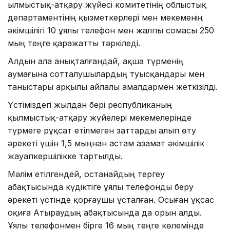
Қылмыстық-атқару жүйесі комитетінің облыстық
департаментінің қызметкерлері мен мекеменің
әкімшілігі 10 ұялы телефон мен жалпы сомасы 250
мың теңге қаражатты тәркіледі.
Алдын ала анықталғандай, ақша түрменің
аумағына сотталушылардың туысқандары мен
таныстары арқылы айлалы амалдармен жеткізілді.
Үстіміздегі жылдан бері республиканың
қылмыстық-атқару жүйелері мекемелерінде
түрмеге рұқсат етілмеген заттарды алып өту
әрекеті үшін 1,5 мыңнан астам азамат әкімшілік
жауапкершілікке тартылды.
Мәлім етілгендей, Қостанайдың тергеу
абақтысында күдіктіге ұялы телефонды беру
әрекеті үстінде қорғаушы ұсталған. Осыған ұқсас
оқиға Атыраудың абақтысында да орын алды.
Ұялы телефонмен бірге 16 мың теңге көлемінде