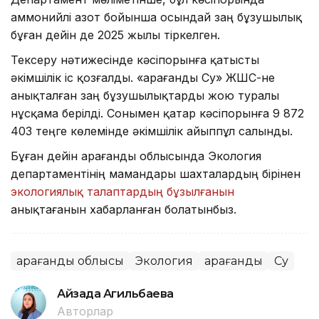
аммонийлі азот бойынша осындай заң бұзушылық
бұған дейін де 2025 жылы тіркелген.
Тексеру нәтижесінде кәсіпорынға қатысты
әкімшілік іс қозғалды. «Қарағанды Су» ЖШС-не
анықталған заң бұзушылықтарды жою туралы
нұсқама берілді. Сонымен қатар кәсіпорынға 9 872
403 теңге көлемінде әкімшілік айыппұл салынды.
Бұған дейін Қарағанды облысында Экология
департаментінің мамандары шахталардың бірінен
экологиялық талаптардың бұзылғанын
анықтағанын хабарланған болатынбыз.
Қарағанды облысы
Экология
Қарағанды
Су
Айзада Агильбаева
Авторлар