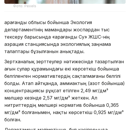
Фото: Pexels
Қарағанды облысы бойынша Экология
департаментінің мамандары жоспардан тыс
тексеру барысында «Қарағанды Су» ЖШС-нің
аэрация станциясында экологиялық заңнама
талаптары бұзылғанын анықтады.
Зертханалық зерттеулер нәтижесінде тазартылған
ағын сулар құрамындағы екі көрсеткіш бойынша
белгіленген нормативтердің сақталмағаны белгілі
болды. Атап айтқанда, аммиактың (азот бойынша)
концентрациясы рұқсат етілген 2,49 мг/дм³
мөлшер кезінде 2,57 мг/дм³ жеткен. Ал
нитриттердің мөлшері норматив бойынша 0,365
мг/дм³ болғанымен, нақты көрсеткіш 0,925 мг/дм³
болған.
Департамент мәліметінше, бұл кәсіпорында