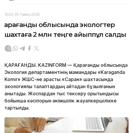
15:50, 05 Тамыз 2026
Қарағанды облысында экологтер
шахтаға 2 млн теңге айыппұл салды
ҚАРАҒАНДЫ. KAZINFORM — Қарағанды облысында
Экология департаментінің мамандары «Karaganda
Komir» ЖШС-не қарасты «Саран» шахтасында
экологиялық талаптардың қайтадан бұзылғанын
анықтады. Жоспардан тыс тексеру қорытындысы
бойынша кәсіпорын әкімшілік жауапкершілікке
тартылды.