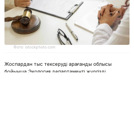
Фото: istockphoto.com
Жоспардан тыс тексеруді Қарағанды облысы
бойынша Экология департаменті жүргізді.
Ведомство мәліметінше, Соқыр өзеніне
ағызылатын сарқынды суларға жүргізілген
зертханалық талдау барысында нитриттердің
рұқсат етілген шекті концентрациясының асып
кеткені анықталған. Белгіленген норматив 0,096
мг/дм³ болса, іс жүзінде ластаушы заттың мөлшері
0,330 мг/дм³-ді құрап, рұқсат етілген деңгейден