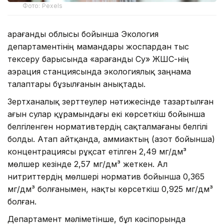
Фото: Pexels
Қарағанды облысы бойынша Экология
департаментінің мамандары жоспардан тыс
тексеру барысында «Қарағанды Су» ЖШС-нің
аэрация станциясында экологиялық заңнама
талаптары бұзылғанын анықтады.
Зертханалық зерттеулер нәтижесінде тазартылған
ағын сулар құрамындағы екі көрсеткіш бойынша
белгіленген нормативтердің сақталмағаны белгілі
болды. Атап айтқанда, аммиактың (азот бойынша)
концентрациясы рұқсат етілген 2,49 мг/дм³
мөлшер кезінде 2,57 мг/дм³ жеткен. Ал
нитриттердің мөлшері норматив бойынша 0,365
мг/дм³ болғанымен, нақты көрсеткіш 0,925 мг/дм³
болған.
Департамент мәліметінше, бұл кәсіпорында