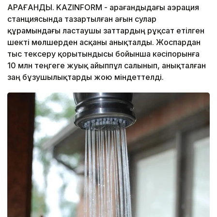
ҚАРАҒАНДЫ. KAZINFORM - Қарағандыдағы аэрация
станциясында тазартылған ағын сулар
құрамындағы ластаушы заттардың рұқсат етілген
шекті мөлшерден асқаны анықталды. Жоспардан
тыс тексеру қорытындысы бойынша кәсіпорынға
10 млн теңгеге жуық айыппұл салынып, анықталған
заң бұзушылықтарды жою міндеттелді.