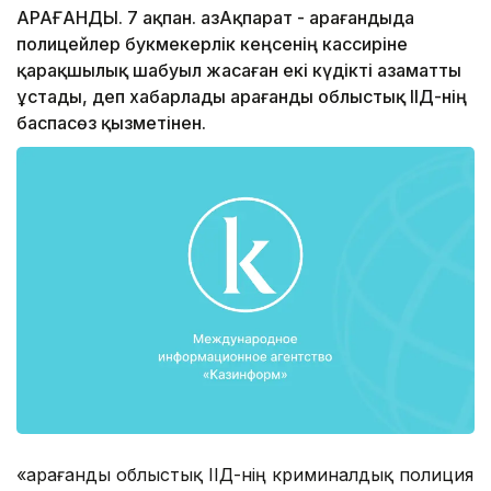
ҚАРАҒАНДЫ. 7 ақпан. ҚазАқпарат - Қарағандыда
полицейлер букмекерлік кеңсенің кассиріне
қарақшылық шабуыл жасаған екі күдікті азаматты
ұстады, деп хабарлады Қарағанды облыстық ІІД-нің
баспасөз қызметінен.
«Қарағанды облыстық ІІД-нің криминалдық полиция