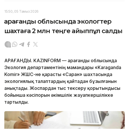
15:50, 05 Тамыз 2026
Қарағанды облысында экологтер
шахтаға 2 млн теңге айыппұл салды
ҚАРАҒАНДЫ. KAZINFORM — Қарағанды облысында
Экология департаментінің мамандары «Karaganda
Komir» ЖШС-не қарасты «Саран» шахтасында
экологиялық талаптардың қайтадан бұзылғанын
анықтады. Жоспардан тыс тексеру қорытындысы
бойынша кәсіпорын әкімшілік жауапкершілікке
тартылды.