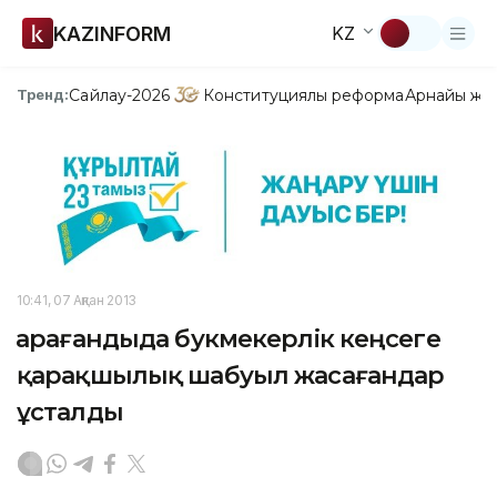
KAZINFORM
KZ
Сайлау-2026
Конституциялық реформа
Арнайы жо
Тренд:
10:41, 07 Ақпан 2013
Қарағандыда букмекерлік кеңсеге
қарақшылық шабуыл жасағандар
ұсталды