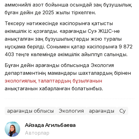
аммонийлі азот бойынша осындай заң бұзушылық
бұған дейін де 2025 жылы тіркелген.
Тексеру нәтижесінде кәсіпорынға қатысты
әкімшілік іс қозғалды. «Қарағанды Су» ЖШС-не
анықталған заң бұзушылықтарды жою туралы
нұсқама берілді. Сонымен қатар кәсіпорынға 9 872
403 теңге көлемінде әкімшілік айыппұл салынды.
Бұған дейін Қарағанды облысында Экология
департаментінің мамандары шахталардың бірінен
экологиялық талаптардың бұзылғанын
анықтағанын хабарланған болатынбыз.
Қарағанды облысы
Экология
Қарағанды
Су
Айзада Агильбаева
Авторлар