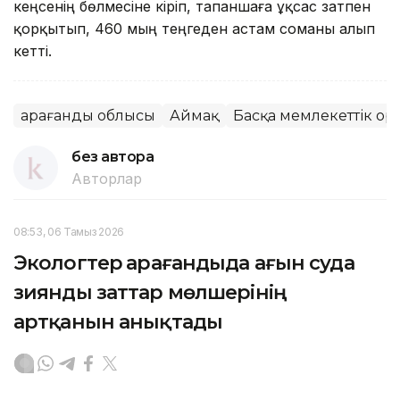
кеңсенің бөлмесіне кіріп, тапаншаға ұқсас затпен
қорқытып, 460 мың теңгеден астам соманы алып
кетті.
Қарағанды облысы
Аймақ
Басқа мемлекеттік ор
без автора
Авторлар
08:53, 06 Тамыз 2026
Экологтер Қарағандыда ағын суда
зиянды заттар мөлшерінің
артқанын анықтады