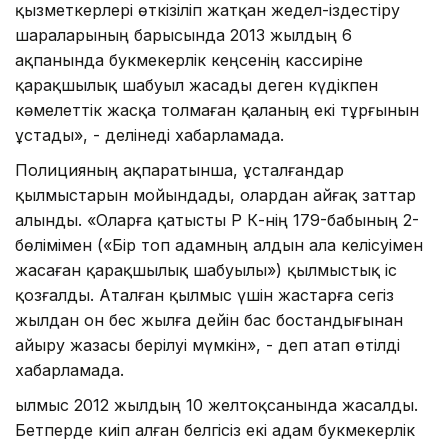
қызметкерлері өткізіліп жатқан жедел-іздестіру
шараларының барысында 2013 жылдың 6
ақпанында букмекерлік кеңсенің кассиріне
қарақшылық шабуыл жасады деген күдікпен
кәмелеттік жасқа толмаған қаланың екі тұрғынын
ұстады», - делінеді хабарламада.
Полицияның ақпаратынша, ұсталғандар
қылмыстарын мойындады, олардан айғақ заттар
алынды. «Оларға қатысты ҚР ҚК-нің 179-бабының 2-
бөлімімен («Бір топ адамның алдын ала келісуімен
жасаған қарақшылық шабуылы») қылмыстық іс
қозғалды. Аталған қылмыс үшін жастарға сегіз
жылдан он бес жылға дейін бас бостандығынан
айыру жазасы берілуі мүмкін», - деп атап өтілді
хабарламада.
Қылмыс 2012 жылдың 10 желтоқсанында жасалды.
Бетперде киіп алған белгісіз екі адам букмекерлік