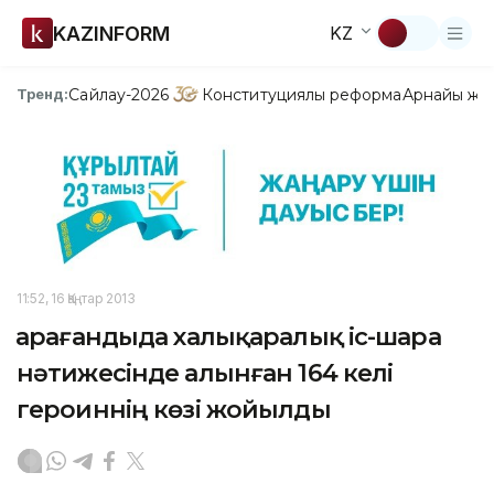
KAZINFORM
KZ
Сайлау-2026
Конституциялық реформа
Арнайы жо
Тренд:
11:52, 16 Қаңтар 2013
Қарағандыда халықаралық іс-шара
нәтижесінде алынған 164 келі
героиннің көзі жойылды