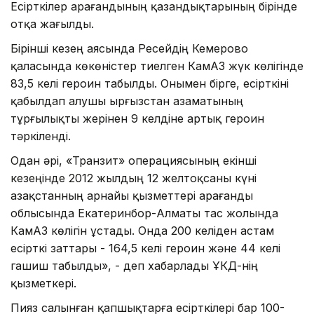
Есірткілер Қарағандының қазандықтарының бірінде
отқа жағылды.
Бірінші кезең аясында Ресейдің Кемерово
қаласында көкөністер тиелген КамАЗ жүк көлігінде
83,5 келі героин табылды. Онымен бірге, есірткіні
қабылдап алушы Қырғызстан азаматының
тұрғылықты жерінен 9 келдіне артық героин
тәркіленді.
Одан әрі, «Транзит» операциясының екінші
кезеңінде 2012 жылдың 12 желтоқсаны күні
Қазақстанның арнайы қызметтері Қарағанды
облысында Екатеринбор-Алматы тас жолында
КамАЗ көлігін ұстады. Онда 200 келіден астам
есірткі заттары - 164,5 келі героин және 44 келі
гашиш табылды», - деп хабарлады ҰҚКД-нің
қызметкері.
Пияз салынған қапшықтарға есірткілері бар 100-