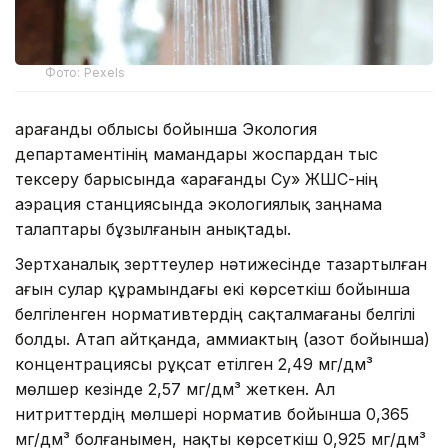
Фото: Pexels
Қарағанды облысы бойынша Экология
департаментінің мамандары жоспардан тыс
тексеру барысында «Қарағанды Су» ЖШС-нің
аэрация станциясында экологиялық заңнама
талаптары бұзылғанын анықтады.
Зертханалық зерттеулер нәтижесінде тазартылған
ағын сулар құрамындағы екі көрсеткіш бойынша
белгіленген нормативтердің сақталмағаны белгілі
болды. Атап айтқанда, аммиактың (азот бойынша)
концентрациясы рұқсат етілген 2,49 мг/дм³
мөлшер кезінде 2,57 мг/дм³ жеткен. Ал
нитриттердің мөлшері норматив бойынша 0,365
мг/дм³ болғанымен, нақты көрсеткіш 0,925 мг/дм³