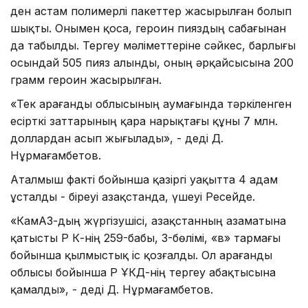
ден астам полимерлі пакеттер жасырылған болып
шықты. Онымен қоса, героин пияздың сабағынан
да табылды. Тергеу мәліметтеріне сәйкес, барлығы
осындай 505 пияз алынды, оның әрқайсысына 200
грамм героин жасырылған.
«Тек Қарағанды облысының аумағында тәркіленген
есірткі заттарының қара нарықтағы құны 7 млн.
доллардан асып жығылады», - деді Д.
Нұрмағамбетов.
Аталмыш факті бойынша қазіргі уақытта 4 адам
ұсталды - біреуі Қазақстанда, үшеуі Ресейде.
«КамАЗ-дың жүргізушісі, Қазақстанның азаматына
қатысты ҚР ҚК-нің 259-бабы, 3-бөлімі, «в» тармағы
бойынша қылмыстық іс қозғалды. Ол Қарағанды
облысы бойынша ҚР ҰҚКД-нің тергеу абақтысына
қамалды», - деді Д. Нұрмағамбетов.