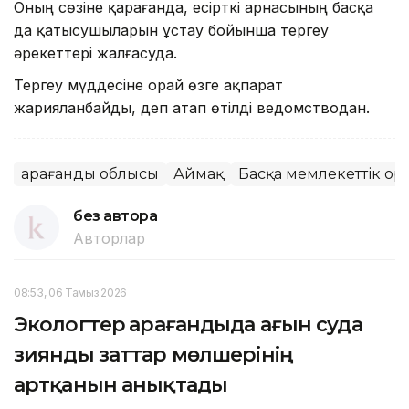
Оның сөзіне қарағанда, есірткі арнасының басқа
да қатысушыларын ұстау бойынша тергеу
әрекеттері жалғасуда.
Тергеу мүддесіне орай өзге ақпарат
жарияланбайды, деп атап өтілді ведомстводан.
Қарағанды облысы
Аймақ
Басқа мемлекеттік ор
без автора
Авторлар
08:53, 06 Тамыз 2026
Экологтер Қарағандыда ағын суда
зиянды заттар мөлшерінің
артқанын анықтады