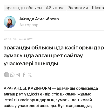
Қарағанды облысы
Айыппұл
Экология
Шахта
Айзада Агильбаева
Авторлар
20:04, 04 Тамыз 2026
Қарағанды облысында кәсіпорындар
аумағында алғаш рет сайлау
учаскелері ашылды
ҚАРАҒАНДЫ. KAZINFORM — Қарағанды облысында
алғаш рет үздіксіз өндірістік циклмен жұмыс
істейтін кәсіпорындардың аумағында тікелей
сайлау учаскелері ашылды. Бұл жаңашылдық