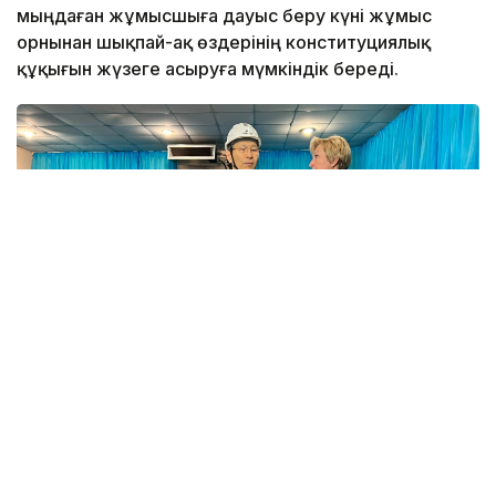
мыңдаған жұмысшыға дауыс беру күні жұмыс
орнынан шықпай-ақ өздерінің конституциялық
құқығын жүзеге асыруға мүмкіндік береді.
Фото: Айзада Ағылбаева/Kazinform
Қазақстан Республикасы Орталық сайлау
комиссиясының төрағасы Нұрлан Әбдіров 23