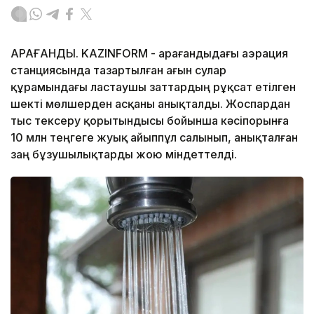
ҚАРАҒАНДЫ. KAZINFORM - Қарағандыдағы аэрация
станциясында тазартылған ағын сулар
құрамындағы ластаушы заттардың рұқсат етілген
шекті мөлшерден асқаны анықталды. Жоспардан
тыс тексеру қорытындысы бойынша кәсіпорынға
10 млн теңгеге жуық айыппұл салынып, анықталған
заң бұзушылықтарды жою міндеттелді.