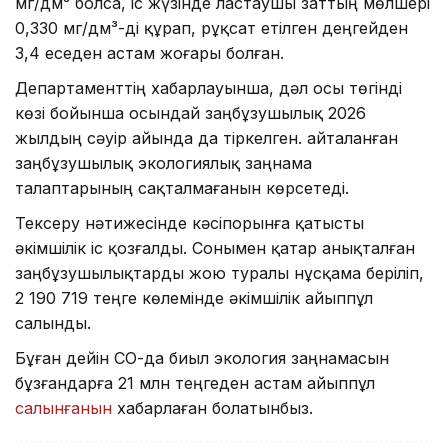
мг/дм³ болса, іс жүзінде ластаушы заттың мөлшері
0,330 мг/дм³-ді құрап, рұқсат етілген деңгейден
3,4 еседен астам жоғары болған.
Департаменттің хабарлауынша, дәл осы төгінді
көзі бойынша осындай заңбұзушылық 2026
жылдың сәуір айында да тіркелген. Қайталанған
заңбұзушылық экологиялық заңнама
талаптарының сақталмағанын көрсетеді.
Тексеру нәтижесінде кәсіпорынға қатысты
әкімшілік іс қозғалды. Сонымен қатар анықталған
заңбұзушылықтарды жою туралы нұсқама беріліп,
2 190 719 теңге көлемінде әкімшілік айыппұл
салынды.
Бұған дейін СҚО-да биыл экология заңнамасын
бұзғандарға 21 млн теңгеден астам айыппұл
салынғанын
хабарлаған болатынбыз.