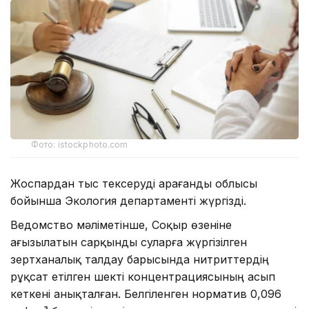
Фото: istockphoto.com
Жоспардан тыс тексеруді Қарағанды облысы
бойынша Экология департаменті жүргізді.
Ведомство мәліметінше, Соқыр өзеніне
ағызылатын сарқынды суларға жүргізілген
зертханалық талдау барысында нитриттердің
рұқсат етілген шекті концентрациясының асып
кеткені анықталған. Белгіленген норматив 0,096