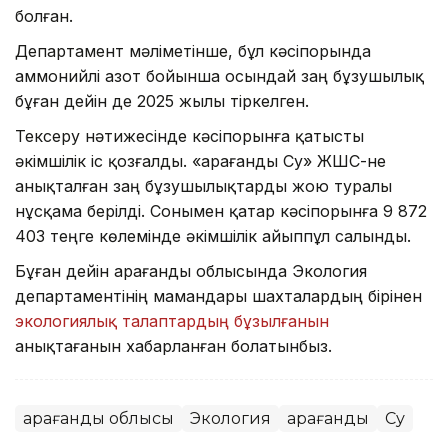
болған.
Департамент мәліметінше, бұл кәсіпорында
аммонийлі азот бойынша осындай заң бұзушылық
бұған дейін де 2025 жылы тіркелген.
Тексеру нәтижесінде кәсіпорынға қатысты
әкімшілік іс қозғалды. «Қарағанды Су» ЖШС-не
анықталған заң бұзушылықтарды жою туралы
нұсқама берілді. Сонымен қатар кәсіпорынға 9 872
403 теңге көлемінде әкімшілік айыппұл салынды.
Бұған дейін Қарағанды облысында Экология
департаментінің мамандары шахталардың бірінен
экологиялық талаптардың бұзылғанын
анықтағанын хабарланған болатынбыз.
Қарағанды облысы
Экология
Қарағанды
Су