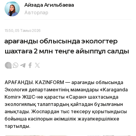
Айзада Агильбаева
Авторлар
15:50, 05 Тамыз 2026
Қарағанды облысында экологтер
шахтаға 2 млн теңге айыппұл салды
ҚАРАҒАНДЫ. KAZINFORM — Қарағанды облысында
Экология департаментінің мамандары «Karaganda
Komir» ЖШС-не қарасты «Саран» шахтасында
экологиялық талаптардың қайтадан бұзылғанын
анықтады. Жоспардан тыс тексеру қорытындысы
бойынша кәсіпорын әкімшілік жауапкершілікке
тартылды.