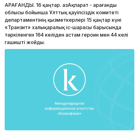
ҚАРАҒАНДЫ. 16 қаңтар. ҚазАқпарат - Қарағанды
облысы бойынша Ұлттық қауіпсіздік комитеті
департаментінің қызметкерлері 15 қаңтар күні
«Транзит» халықаралық іс-шарасы барысында
тәркіленген 164 келіден астам героин мен 44 келі
гашишті жойды.