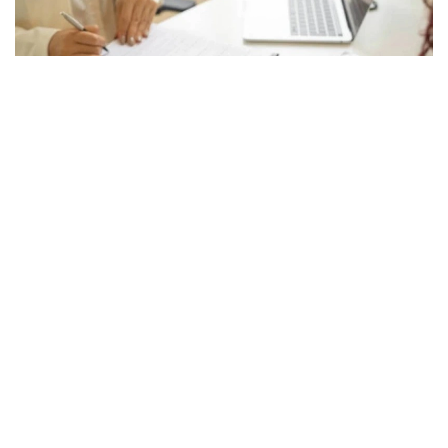
Фото: istockphoto.com
Жоспардан тыс тексеруді Қарағанды облысы
бойынша Экология департаменті жүргізді.
Ведомство мәліметінше, Соқыр өзеніне
ағызылатын сарқынды суларға жүргізілген
зертханалық талдау барысында нитриттердің
рұқсат етілген шекті концентрациясының асып
кеткені анықталған. Белгіленген норматив 0,096
мг/дм³ болса, іс жүзінде ластаушы заттың мөлшері