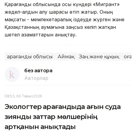
Қарағанды облысында осы күндері «Мигрант»
жедел-алдын алу шарасы өтіп жатыр. Оның
мақсаты - мемлекетаралық іздеуде жүрген және
Қазақстанның аумағына заңсыз келіп жатқан
шетел азаматтарын анықтау.
Қарағанды облысы
Аймақ
Заң және құқық
Қоғам
без автора
Авторлар
08:53, 06 Тамыз 2026
Экологтер Қарағандыда ағын суда
зиянды заттар мөлшерінің
артқанын анықтады