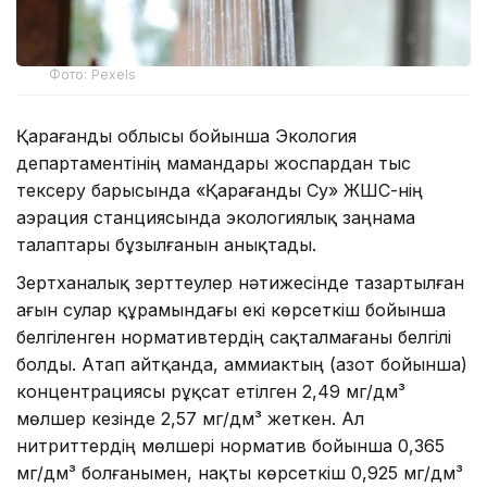
Фото: Pexels
Қарағанды облысы бойынша Экология
департаментінің мамандары жоспардан тыс
тексеру барысында «Қарағанды Су» ЖШС-нің
аэрация станциясында экологиялық заңнама
талаптары бұзылғанын анықтады.
Зертханалық зерттеулер нәтижесінде тазартылған
ағын сулар құрамындағы екі көрсеткіш бойынша
белгіленген нормативтердің сақталмағаны белгілі
болды. Атап айтқанда, аммиактың (азот бойынша)
концентрациясы рұқсат етілген 2,49 мг/дм³
мөлшер кезінде 2,57 мг/дм³ жеткен. Ал
нитриттердің мөлшері норматив бойынша 0,365
мг/дм³ болғанымен, нақты көрсеткіш 0,925 мг/дм³