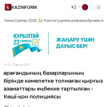
KAZINFORM
KZ
Сайлау-2026
Конституциялық реформа
Арнайы жо
Тренд:
14:32, 31 Қаңтар 2011
Қарағандының базарларының
бірінде кәмелетке толмаған қырғыз
азаматтары еңбекке тартылған -
Көші-қон полициясы