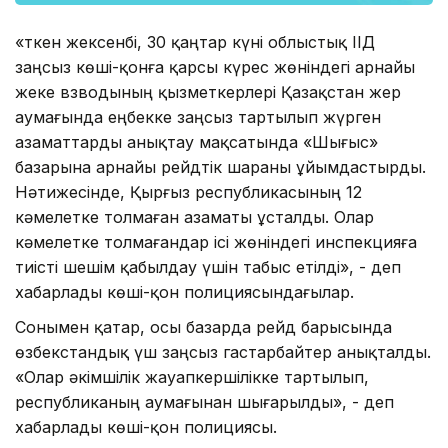
«Өткен жексенбі, 30 қаңтар күні облыстық ІІД
заңсыз көші-қонға қарсы күрес жөніндегі арнайы
жеке взводының қызметкерлері Қазақстан жер
аумағында еңбекке заңсыз тартылып жүрген
азаматтарды анықтау мақсатында «Шығыс»
базарына арнайы рейдтік шараны ұйымдастырды.
Нәтижесінде, Қырғыз республикасының 12
кәмелетке толмаған азаматы ұсталды. Олар
кәмелетке толмағандар ісі жөніндегі инспекцияға
тиісті шешім қабылдау үшін табыс етілді», - деп
хабарлады көші-қон полициясындағылар.
Сонымен қатар, осы базарда рейд барысында
өзбекстандық үш заңсыз гастарбайтер анықталды.
«Олар әкімшілік жауапкершілікке тартылып,
республиканың аумағынан шығарылды», - деп
хабарлады көші-қон полициясы.