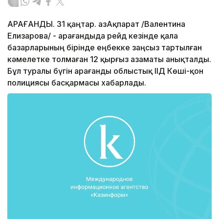
ҚАРАҒАНДЫ. 31 қаңтар. ҚазАқпарат /Валентина
Елизарова/ - Қарағандыда рейд кезінде қала
базарларының бірінде еңбекке заңсыз тартылған
кәмелетке толмаған 12 қырғыз азаматы анықталды.
Бұл туралы бүгін Қарағанды облыстық ІІД Көші-қон
полициясы басқармасы хабарлады.