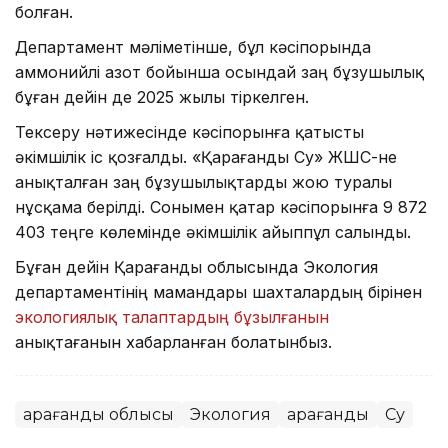
болған.
Департамент мәліметінше, бұл кәсіпорында
аммонийлі азот бойынша осындай заң бұзушылық
бұған дейін де 2025 жылы тіркелген.
Тексеру нәтижесінде кәсіпорынға қатысты
әкімшілік іс қозғалды. «Қарағанды Су» ЖШС-не
анықталған заң бұзушылықтарды жою туралы
нұсқама берілді. Сонымен қатар кәсіпорынға 9 872
403 теңге көлемінде әкімшілік айыппұл салынды.
Бұған дейін Қарағанды облысында Экология
департаментінің мамандары шахталардың бірінен
экологиялық талаптардың бұзылғанын
анықтағанын хабарланған болатынбыз.
Қарағанды облысы
Экология
Қарағанды
Су