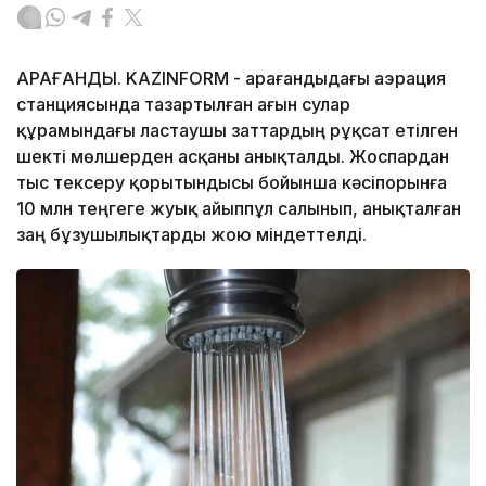
ҚАРАҒАНДЫ. KAZINFORM - Қарағандыдағы аэрация
станциясында тазартылған ағын сулар
құрамындағы ластаушы заттардың рұқсат етілген
шекті мөлшерден асқаны анықталды. Жоспардан
тыс тексеру қорытындысы бойынша кәсіпорынға
10 млн теңгеге жуық айыппұл салынып, анықталған
заң бұзушылықтарды жою міндеттелді.