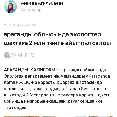
Айзада Агильбаева
Авторлар
15:50, 05 Тамыз 2026
Қарағанды облысында экологтер
шахтаға 2 млн теңге айыппұл салды
ҚАРАҒАНДЫ. KAZINFORM — Қарағанды облысында
Экология департаментінің мамандары «Karaganda
Komir» ЖШС-не қарасты «Саран» шахтасында
экологиялық талаптардың қайтадан бұзылғанын
анықтады. Жоспардан тыс тексеру қорытындысы
бойынша кәсіпорын әкімшілік жауапкершілікке
тартылды.