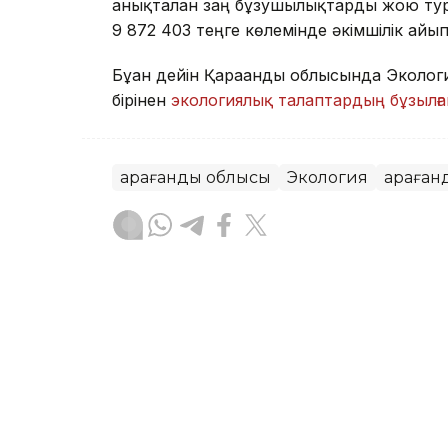
анықталған заң бұзушылықтарды жою тура
9 872 403 теңге көлемінде әкімшілік айы
Бұған дейін Қарағанды облысында Эколо
бірінен
экологиялық талаптардың бұзылғ
Қарағанды облысы
Экология
Қараған
Айзада Агильбаева
Авторлар
15:50, 05 Тамыз 2026