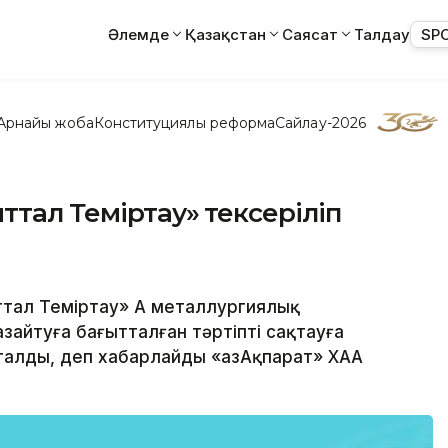
Әлемде
Қазақстан
Саясат
Талдау
SP
Арнайы жоба
Конституциялық реформа
Сайлау-2026
ттал Теміртау» тексеріліп
ттал Теміртау» АҚ металлургиялық
айтуға бағытталған тәртіпті сақтауға
алды, деп хабарлайды «ҚазАқпарат» ХАА