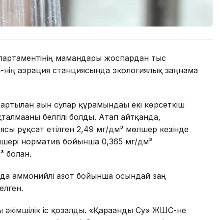
партаментінің мамандары жоспардан тыс
-нің аэрация станциясында экологиялық заңнама
ртылған ағын сулар құрамындағы екі көрсеткіш
алмағаны белгілі болды. Атап айтқанда,
сы рұқсат етілген 2,49 мг/дм³ мөлшер кезінде
өлшері норматив бойынша 0,365 мг/дм³
 болған.
нда аммонийлі азот бойынша осындай заң
елген.
 әкімшілік іс қозғалды. «Қарағанды Су» ЖШС-не