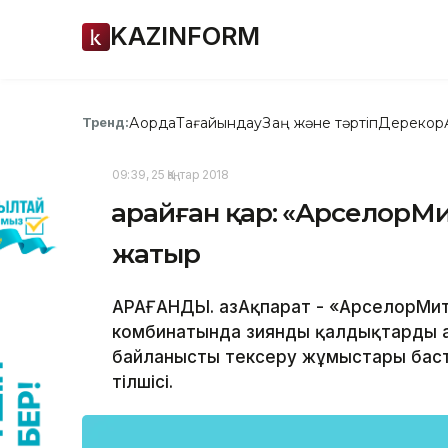
KAZINFORM
Ақорда
Тағайындау
Заң және тәртіп
Дерекқор
Тренд:
09:39, 25 Қаңтар 2018
Қарайған қар: «АрселорМи
жатыр
ҚАРАҒАНДЫ. ҚазАқпарат - «АрселорМи
комбинатында зиянды қалдықтарды аз
байланысты тексеру жұмыстары баст
тілшісі.