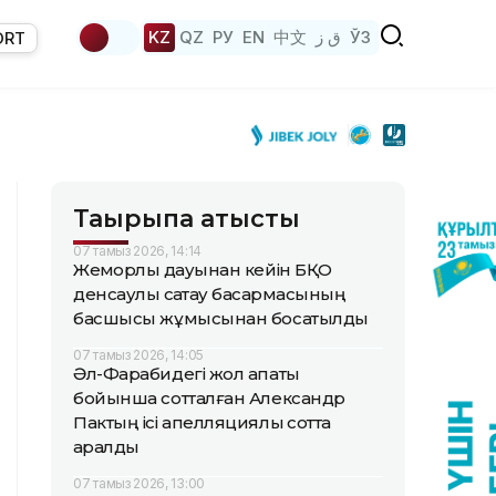
KZ
QZ
РУ
EN
中文
ق ز
ЎЗ
ORT
Тақырыпқа қатысты
07 тамыз 2026, 14:14
Жемқорлық дауынан кейін БҚО
денсаулық сақтау басқармасының
басшысы жұмысынан босатылды
07 тамыз 2026, 14:05
Әл-Фарабидегі жол апаты
бойынша сотталған Александр
Пактың ісі апелляциялық сотта
қаралды
07 тамыз 2026, 13:00