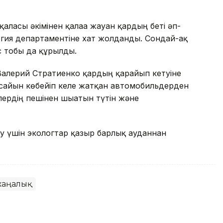
қаласы әкімінен қалаға жауған қардың беті әп-
огия департаментіне хат жолданды. Сондай-ақ
с тобы да құрылды.
Валерий Стратиенко қардың қарайып кетуіне
 сайын көбейіп келе жатқан автомобильдерден
лердің пешінен шығатын түтін және
лу үшін экологтар қазыр барлық ауданнан
жаңалық