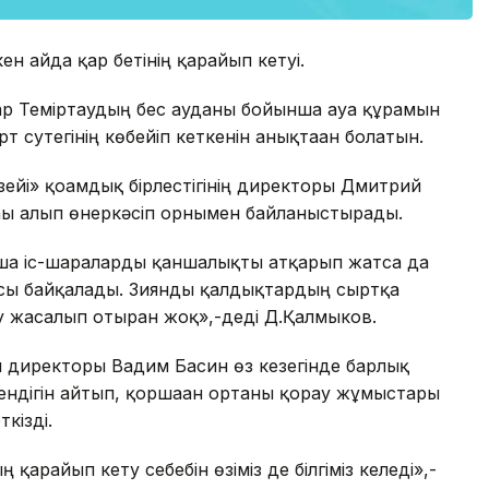
кен айда қар бетінің қарайып кетуі.
тар Теміртаудың бес ауданы бойынша ауа құрамын
рт сутегінің көбейіп кеткенін анықтаған болатын.
ейі» қоғамдық бірлестігінің директоры Дмитрий
ғы алып өнеркәсіп орнымен байланыстырады.
ша іс-шараларды қаншалықты атқарып жатса да
ысы байқалады. Зиянды қалдықтардың сыртқа
 жасалып отырған жоқ»,-деді Д.Қалмыков.
 директоры Вадим Басин өз кезегінде барлық
ендігін айтып, қоршаған ортаны қорғау жұмыстары
кізді.
арайып кету себебін өзіміз де білгіміз келеді»,-