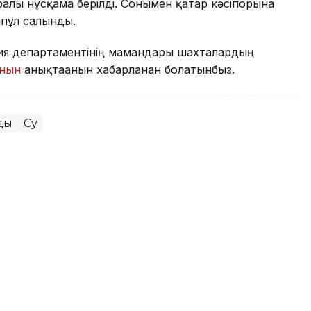
лы нұсқама берілді. Сонымен қатар кәсіпорынға
ппұл салынды.
гия департаментінің мамандары шахталардың
анын
анықтағанын хабарланған болатынбыз.
ды
Су