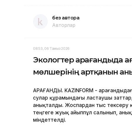
без автора
Авторлар
08:53, 06 Тамыз 2026
Экологтер Қарағандыда а
мөлшерінің артқанын ан
ҚАРАҒАНДЫ. KAZINFORM - Қарағандыда
сулар құрамындағы ластаушы заттар
анықталды. Жоспардан тыс тексеру 
теңгеге жуық айыппұл салынып, аны
міндеттелді.