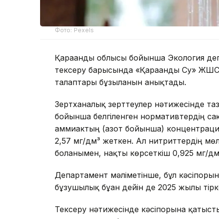
Фото: Pexels
Қарағанды облысы бойынша Экология де
тексеру барысында «Қарағанды Су» ЖШС
талаптары бұзылғанын анықтады.
Зертханалық зерттеулер нәтижесінде таза
бойынша белгіленген нормативтердің сақт
аммиактың (азот бойынша) концентрация
2,57 мг/дм³ жеткен. Ал нитриттердің м
болғанымен, нақты көрсеткіш 0,925 мг/дм³
Департамент мәліметінше, бұл кәсіпоры
бұзушылық бұған дейін де 2025 жылы тірк
Тексеру нәтижесінде кәсіпорынға қатысты