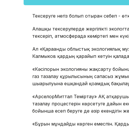
Тексеруге негіз болып отырған себеп - өт
Алғашқы тексерулерде жергілікті эколог
тексеріп, атмосферада көміртегі мен күкі
Ал «Қарағанды облыстық экологиялық муз
Калмыков қардың қарайып кетуін қалада
«Кәсіпорын экологияны жақсарту бойын
газ тазалау құрылғысының сапасыз жұм
шығарылуына ешқандай қоғамдық бақылау
«АрселорМиттал Теміртау» АҚ атқарушы
тазалау процестерін көрсетуге дайын ек
бойынша есеп беруге де әзір екендігін жет
«Бұрын мұндайды көрген емеспін. Қардың қ