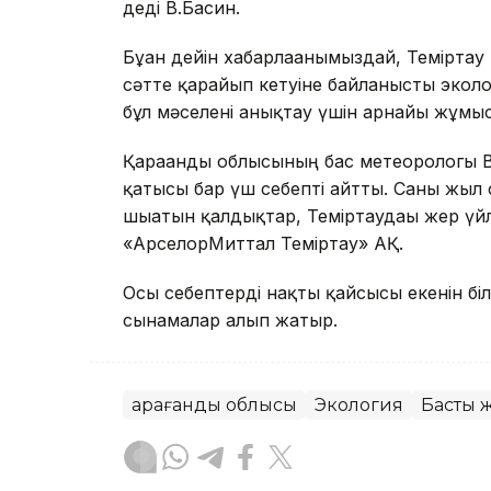
деді В.Басин.
Бұған дейін хабарлағанымыздай, Теміртау 
сәтте қарайып кетуіне байланысты экол
бұл мәселені анықтау үшін арнайы жұмы
Қарағанды облысының бас метеорологы 
қатысы бар үш себепті айтты. Саны жыл
шығатын қалдықтар, Теміртаудағы жер үй
«АрселорМиттал Теміртау» АҚ.
Осы себептерді нақты қайсысы екенін бі
сынамалар алып жатыр.
Қарағанды облысы
Экология
Басты 