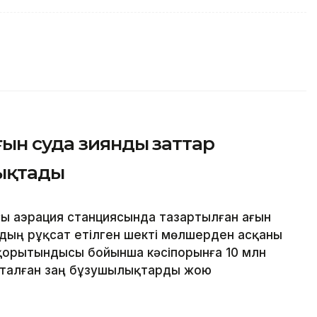
ғын суда зиянды заттар
ықтады
ғы аэрация станциясында тазартылған ағын
дың рұқсат етілген шекті мөлшерден асқаны
қорытындысы бойынша кәсіпорынға 10 млн
қталған заң бұзушылықтарды жою