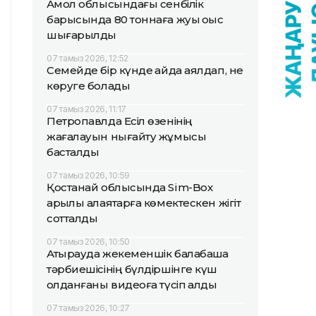
Ақмол облысындағы сенбілік
барысында 80 тоннаға жуық қоқыс
шығарылды
07 тамыз 2026, 12:52
Семейде бір күнде қайда аялдап, не
көруге болады
07 тамыз 2026, 11:17
Петропавлда Есіл өзенінің
жағалауын нығайту жұмысы
басталды
07 тамыз 2026, 10:59
Қостанай облысында Sim-Box
арқылы алаяқтарға көмектескен жігіт
сотталды
07 тамыз 2026, 10:50
Атырауда жекеменшік балабақша
тәрбиешісінің бүлдіршінге күш
қолданғаны видеоға түсіп қалды
07 тамыз 2026, 10:27