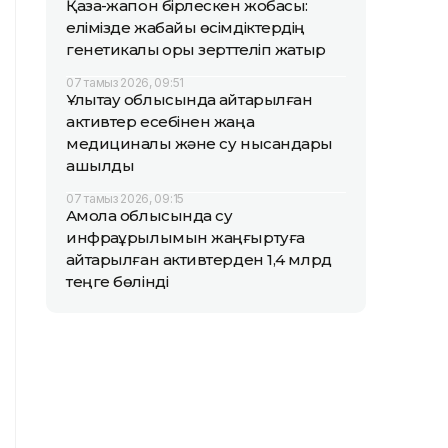
Қазақ-жапон бірлескен жобасы:
елімізде жабайы өсімдіктердің
генетикалық қоры зерттеліп жатыр
07 тамыз 2026, 09:51
Ұлытау облысында қайтарылған
активтер есебінен жаңа
медициналық және су нысандары
ашылды
07 тамыз 2026, 09:15
Ақмола облысында су
инфрақұрылымын жаңғыртуға
қайтарылған активтерден 1,4 млрд
теңге бөлінді