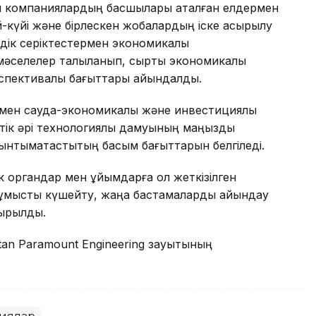
ық компаниялардың басшылары аталған елдермен
ай-күйі және бірлескен жобалардың іске асырылу
ік серіктестермен экономикалық
і мәселелер талқыланып, сыртқы экономикалық
спективалы бағыттары айқындалды.
рмен сауда-экономикалық және инвестициялық
птік әрі технологиялық дамуының маңызды
 ынтымақтастықтың басым бағыттарын белгіледі.
органдар мен ұйымдарға қол жеткізілген
 жұмысты күшейту, жаңа бастамаларды айқындау
сырылды.
tan Paramount Engineering зауытының