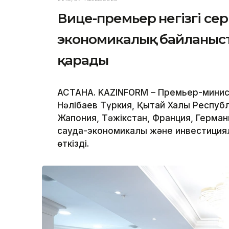
Вице-премьер негізгі се
экономикалық байланыс
қарады
АСТАНА. KAZINFORM – Премьер-минис
Нәлібаев Түркия, Қытай Халық Респуб
Жапония, Тәжікстан, Франция, Герма
сауда-экономикалық және инвестиция
өткізді.