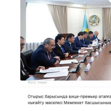
Фото: Үкімет
Отырыс барысында вице-премьер аталған
нығайту мәселесі Мемлекет басшысының 