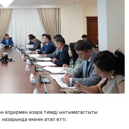
 елдермен өзара тиімді ынтымақтастықты
назарында екенін атап өтті.