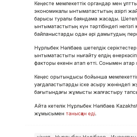
Кеңесте мемлекеттік органдар мен ұлтт
экономикалық ынтымақтастықтың қазіргі ж
барысы туралы баяндама жасады. Шетелд
ынтымақтастықтың күн тәртібіндегі негізг
байланыстарды одан әрі дамытудың пер
Нұрлыбек Нәлібаев шетелдік серіктесте
ынтымақтастықты нығайту елдің өнеркәсі
факторы екенін атап өтті. Сонымен қатар
Кеңес қорытындысы бойынша мемлекеттік 
уағдаластықтарды іске асыру жөніндегі
бағытындағы жұмысты жалғастыру тап
Айта кетелік Нұрлыбек Нәлібаев Kazakhs
жұмысымен
танысқан еді
.