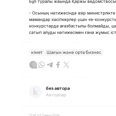
Бұл туралы жақында Қаржы ведомствосы
- Осының нәтижесінде қазір министрлікте а
мамандар кәсіпкерлер үшін «е-конкурс
конкурстарда қағазбастылық болмайды, ш
сатып алуды нәтижесімен ғана жұмыс істе
Үкімет
Шағын және орта бизнес
без автора
Авторлар
21:18, 07 Тамыз 2026