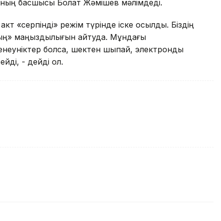
ның басшысы Болат Жәмішев мәлімдеді.
кт «серпінді» режім түрінде іске қосылды. Біздің
тың» маңыздылығын айтуда. Мұндағы
енеуніктер болса, шектен шықпай, электрондық
йді, - дейді ол.