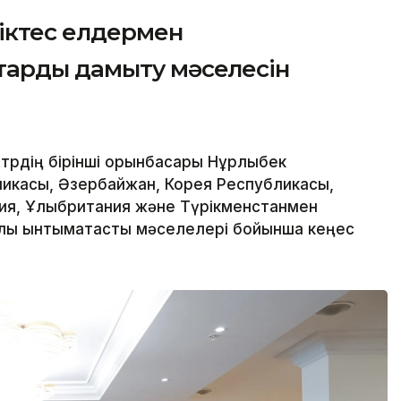
ріктес елдермен
тарды дамыту мәселесін
трдің бірінші орынбасары Нұрлыбек
ликасы, Әзербайжан, Корея Республикасы,
ния, Ұлыбритания және Түрікменстанмен
лық ынтымақтастық мәселелері бойынша кеңес