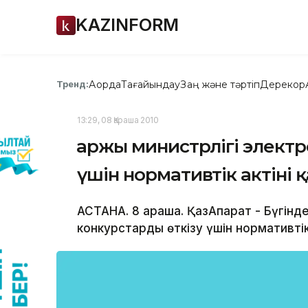
KAZINFORM
Ақорда
Тағайындау
Заң және тәртіп
Дерекқор
Тренд:
13:29, 08 Қараша 2010
Қаржы министрлігі элект
үшін нормативтік актіні
АСТАНА. 8 қараша. ҚазАқпарат - Бүгін
конкурстарды өткізу үшін нормативтік