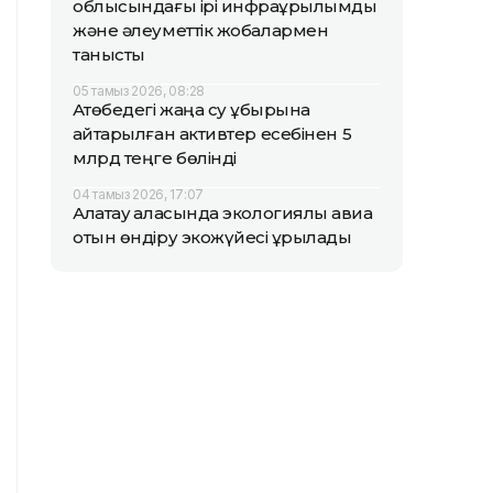
облысындағы ірі инфрақұрылымдық
және әлеуметтік жобалармен
танысты
05 тамыз 2026, 08:28
Ақтөбедегі жаңа су құбырына
қайтарылған активтер есебінен 5
млрд теңге бөлінді
04 тамыз 2026, 17:07
Алатау қаласында экологиялық авиа
отын өндіру экожүйесі құрылады