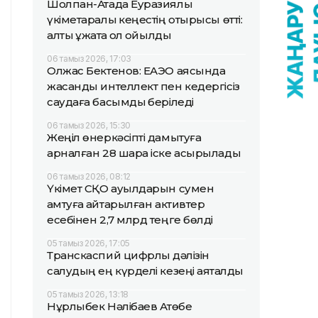
Шолпан-Атада Еуразиялық
үкіметаралық кеңестің отырысы өтті:
алты құжатқа қол қойылды
06 тамыз 2026, 17:03
Олжас Бектенов: ЕАЭО аясында
жасанды интеллект пен кедергісіз
саудаға басымдық беріледі
06 тамыз 2026, 15:30
Жеңіл өнеркәсіпті дамытуға
арналған 28 шара іске асырылады
06 тамыз 2026, 08:12
Үкімет СҚО ауылдарын сумен
қамтуға қайтарылған активтер
есебінен 2,7 млрд теңге бөлді
05 тамыз 2026, 17:05
Транскаспий цифрлық дәлізін
салудың ең күрделі кезеңі аяқталды
05 тамыз 2026, 13:18
Нұрлыбек Нәлібаев Ақтөбе