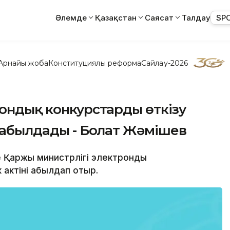
Әлемде
Қазақстан
Саясат
Талдау
SP
Арнайы жоба
Конституциялық реформа
Сайлау-2026
рондық конкурстарды өткізу
 қабылдады - Болат Жәмішев
де Қаржы министрлігі электрондық
 актіні қабылдап отыр.