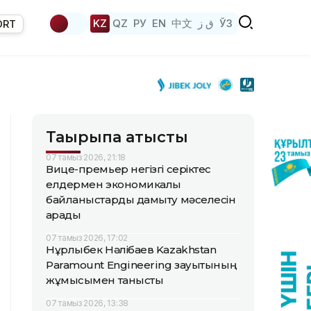
KZ
QZ
РУ
EN
中文
ق ز
ЎЗ
ORT
Тақырыпқа қатысты
07 тамыз 2026, 21:18
Вице-премьер негізгі серіктес
елдермен экономикалық
байланыстарды дамыту мәселесін
қарады
07 тамыз 2026, 17:02
Нұрлыбек Нәлібаев Kazakhstan
Paramount Engineering зауытының
жұмысымен танысты
07 тамыз 2026, 13:38