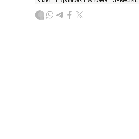
Үкімет
Нұрлыбек Нәлібаев
Инвестиц
Назым Бөлесова
Авторлар
17:02, 07 Тамыз 2026
Нұрлыбек Нәлібаев Kazak
зауытының жұмысымен 
АСТАНА. KAZINFORM — Премьер-минис
Нәлібаев Астанадағы броньды дөңгел
Kazakhstan Paramount Engineering за