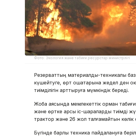
Фото: Экология және табиғи ресурстар министрлігі
Резерваттың материалдық-техникалық баз
күшейтуге, өрт ошақтарына жедел ден қою 
тиімділігін арттыруға мүмкіндік береді.
Жоба аясында мемлекеттік орман табиғи
және өртке қарсы іс-шараларды тиімді жүр
трактор және 26 жол талғамайтын көлік
Бүгінде барлық техника пайдалануға бері