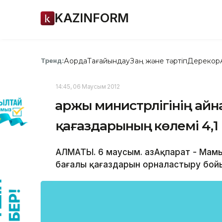
KAZINFORM
Ақорда
Тағайындау
Заң және тәртіп
Дерекқор
Тренд:
14:45, 06 Маусым 2012
Қаржы министрлігінің ай
қағаздарының көлемі 4,1
АЛМАТЫ. 6 маусым. ҚазАқпарат - Мамы
бағалы қағаздарын орналастыру бойын