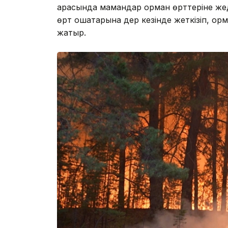
арқасында мамандар орман өрттеріне жед
өрт ошақтарына дер кезінде жеткізіп, ор
жатыр.