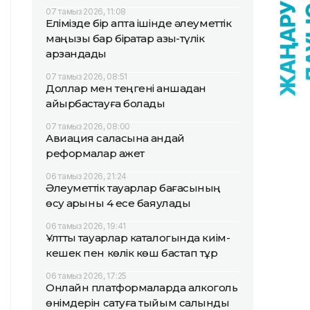
07 тамыз 2026, 11:08
Елімізде бір апта ішінде әлеуметтік
маңызы бар бірқатар азық-түлік
арзандады
07 тамыз 2026, 08:51
Доллар мен теңгені қаншадан
айырбастауға болады
07 тамыз 2026, 08:00
Авиация саласына қандай
реформалар қажет
06 тамыз 2026, 21:24
Әлеуметтік тауарлар бағасының
өсу қарқыны 4 есе баяулады
06 тамыз 2026, 19:41
Ұлттық тауарлар каталогында киім-
кешек пен көлік көш бастап тұр
06 тамыз 2026, 17:25
Онлайн платформаларда алкоголь
өнімдерін сатуға тыйым салынды