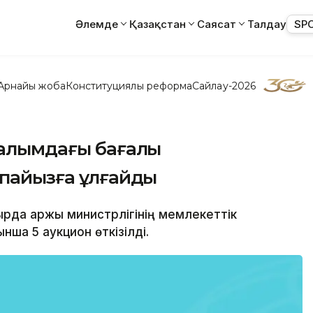
Әлемде
Қазақстан
Саясат
Талдау
SP
Арнайы жоба
Конституциялық реформа
Сайлау-2026
налымдағы бағалы
 пайызға ұлғайды
рда Қаржы министрлігінің мемлекеттік
ша 5 аукцион өткізілді.