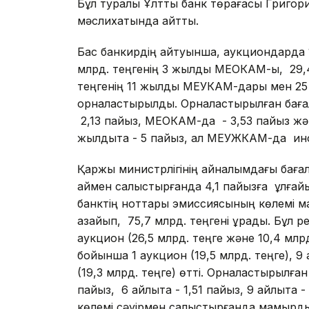
Бұл туралы Ұлттық банк төрағасы Григор
мәслихатында айтты.
Бас банкирдің айтуынша, аукциондарда 1
млрд. теңгенің 3 жылдық МЕОКАМ-ы, 29,4
теңгенің 11 жылдық МЕУКАМ-дары мен 2
орналастырылды. Орналастырылған бағал
2,13 пайыз, МЕОКАМ-да - 3,53 пайыз жә
жылдықта - 5 пайыз, ал МЕУЖКАМ-да инф
Қаржы министрлігінің айналымдағы баға
аймен салыстырғанда 4,1 пайызға ұлғайып,
банктің ноттары эмиссиясының көлемі м
азайып, 75,7 млрд. теңгені құрады. Бұл 
аукцион (26,5 млрд. теңге және 10,4 млр
бойынша 1 аукцион (19,5 млрд. теңге), 
(19,3 млрд. теңге) өтті. Орналастырылған 
пайыз, 6 айлықта - 1,51 пайыз, 9 айлықт
көлемі сәуірмен салыстырғанда мамырды