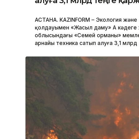
алуға 3,1 млрд теңге қар
АСТАНА. KAZINFORM – Экология және т
қолдауымен «Жасыл даму» АҚ кәдеге 
облысындағы «Семей орманы» мемлек
арнайы техника сатып алуға 3,1 млр