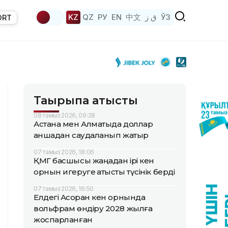
KZ
QZ
РУ
EN
中文
ق ز
ЎЗ
ORT
Тақырыпқа қатысты
08 тамыз 2026, 09:28
Астана мен Алматыда доллар
қаншадан саудаланып жатыр
07 тамыз 2026, 18:06
ҚМГ басшысы жаңадан ірі кен
орнын игеруге қатысты түсінік берді
07 тамыз 2026, 16:50
Елдегі Ақсоран кен орнында
вольфрам өндіру 2028 жылға
жоспарланған