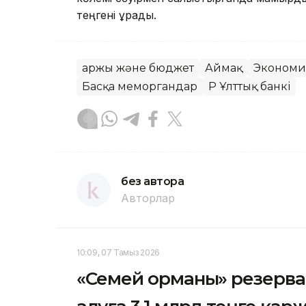
теңгені құрады.
Қаржы және бюджет
Аймақ
Экономи
Басқа меморгандар
ҚР Ұлттық банкі
без автора
Авторлар
10:09, 07 Тамыз 2026
«Семей орманы» резерва