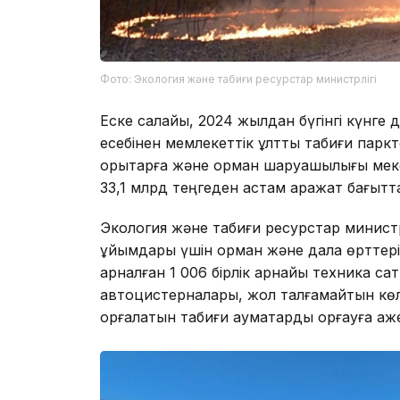
Фото: Экология және табиғи ресурстар министрлігі
Еске салайық, 2024 жылдан бүгінгі күнге
есебінен мемлекеттік ұлттық табиғи парк
қорықтарға және орман шаруашылығы мек
33,1 млрд теңгеден астам қаражат бағытт
Экология және табиғи ресурстар министрл
ұйымдары үшін орман және дала өрттері
арналған 1 006 бірлік арнайы техника с
автоцистерналары, жол талғамайтын көл
қорғалатын табиғи аумақтарды қорғауға қаж