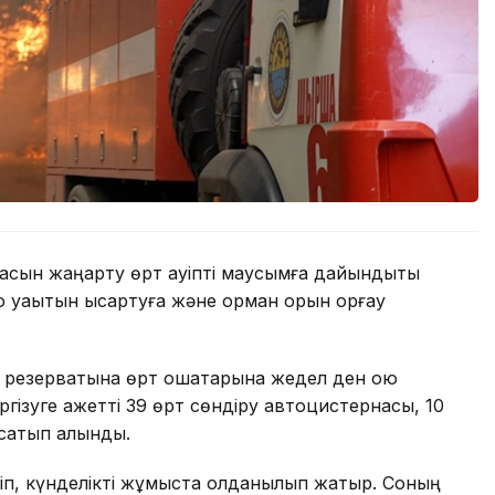
асын жаңарту өрт қауіпті маусымға дайындықты
уақытын қысқартуға және орман қорын қорғау
 резерватына өрт ошақтарына жедел ден қою
гізуге қажетті 39 өрт сөндіру автоцистернасы, 10
 сатып алынды.
ліп, күнделікті жұмыста қолданылып жатыр. Соның