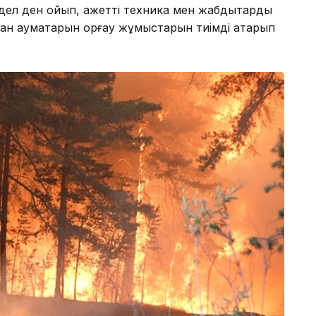
ел ден қойып, қажетті техника мен жабдықтарды
ман аумақтарын қорғау жұмыстарын тиімді атқарып