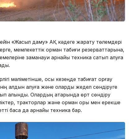
 дейін «Жасыл даму» АҚ кәдеге жарату төлемдері
терге, мемлекеттік орман табиғи резерваттарына,
емелеріне заманауи арнайы техника сатып алуға
ады.
ігі мәліметінше, осы кезеңде табиғат қорғау
нің алдын алуға және оларды жедел сөндіруге
атып алынды. Олардың қатарында өрт сөндіру
іктер, тракторлар және орман қоры мен ерекше
етті басқа да арнайы техника бар.