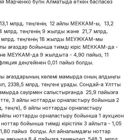
ий Марченко бүгін Алматыда өткен баспасөз
3,1 млрд. теңгенің 12 айлық МЕККАМ-ы, 13,2
 млрд. теңгенің 9 жылдық және 21,7 млрд.
5 млрд. теңгенің 18 жылдық МЕУЖКАМ-мы
ы қағаздар бойынша тиімді кіріс МЕККАМ-да -
не МЕУКАМ-да 9 жылдықта - 4,90 пайыз, 11
ляция деңгейінен 0,01 пайыз болды.
лы қағаздарының көлемі мамырда оның алдыңғы
 2338,5 млрд. теңгені құрады. Сондай-ақ Ұлттық
амырда сәуірмен салыстырғанда 25,9 пайызға
ретте, 3 айлық ноттарды орналастыру бойынша 2
д. теңге), 6 айлық ноттарды орналастыру
9 айлық ноттарды орналастыру бойынша 1 аукцион
ноттар бойынша тиімді кірістілік 3 айлықта - 1,05
а - 1,80 пайыз болды. Ал айналымдағы ноттар
ң аяғында 8,4 пайызға төмендеп, 548,3 млрд.