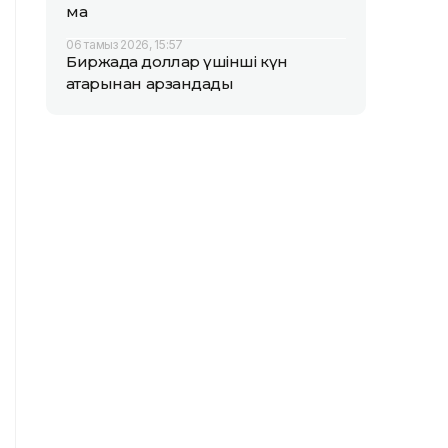
ма
06 тамыз 2026, 15:57
Биржада доллар үшінші күн
қатарынан арзандады