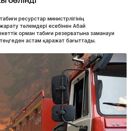
жы бөлінді
абиғи ресурстар министрлігінің
жарату төлемдері есебінен Абай
еттік орман табиғи резерватына заманауи
д теңгеден астам қаражат бағыттады.