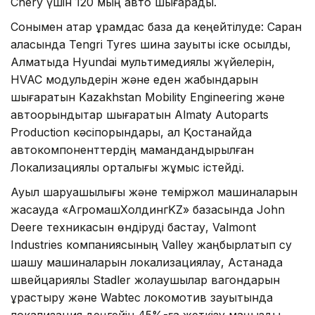
Chery үшін 120 мың авто шығарады.
Сонымен қатар құрамдас база да кеңейтілуде: Саран
қаласында Tengri Tyres шина зауыты іске қосылды,
Алматыда Hyundai мультимедиялық жүйелерін,
HVAC модульдерін және еден жабындарын
шығаратын Kazakhstan Mobility Engineering және
автоорындықтар шығаратын Almaty Autoparts
Production кәсіпорындары, ал Қостанайда
автокомпоненттердің мамандандырылған
Локализациялық орталығы жұмыс істейді.
Ауыл шаруашылығы және теміржол машиналарын
жасауда «АгромашХолдингKZ» базасында John
Deere техникасын өндіруді бастау, Valmont
Industries компаниясының Valley жаңбырлатып су
шашу машиналарын локализациялау, Астанада
швейцариялық Stadler жолаушылар вагондарын
құрастыру және Wabtec локомотив зауытында
локализация деңгейін 45%-ға жеткізу маңызды