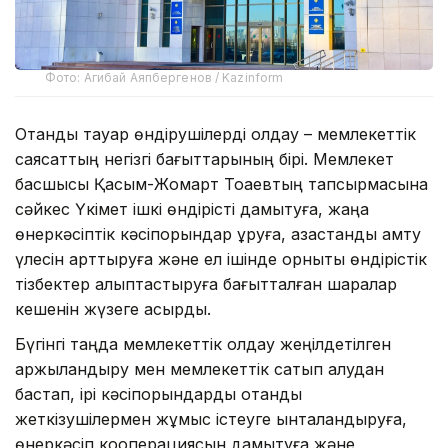
Фото: Агибай Аяпбергенов / Kazinform
Отандық тауар өндірушілерді қолдау – мемлекеттік
саясаттың негізгі бағыттарының бірі. Мемлекет
басшысы Қасым-Жомарт Тоқаевтың тапсырмасына
сәйкес Үкімет ішкі өндірісті дамытуға, жаңа
өнеркәсіптік кәсіпорындар құруға, қазақстандық қамту
үлесін арттыруға және ел ішінде орнықты өндірістік
тізбектер қалыптастыруға бағытталған шаралар
кешенін жүзеге асырды.
Бүгінгі таңда мемлекеттік қолдау жеңілдетілген
қаржыландыру мен мемлекеттік сатып алудан
бастап, ірі кәсіпорындарды отандық
жеткізушілермен жұмыс істеуге ынталандыруға,
өнеркәсіп кооперациясын дамытуға және