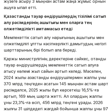
жүзеге асыру 3 мыңнан астам жаңа жұмыс орнын
ашуға ықпал етті.
Қазақстандық тауар өндірушілердің тізілімі сатып
алу рәсімдерінің ашықтығы мен оларға тең
қолжетімділікті қамтамасыз етеді
Мемлекеттік сатып алу нарығының ашықтығы мен
қолжетімділігі ұлттық кәсіпкерлікті дамытудың негізгі
шарттарының бірі болып қала береді.
Қаржы министрлігінің деректеріне сәйкес, отандық
тауар өндірушілердің мемлекеттік сатып алуға
қатысу көлемі жыл сайын артып келеді. Мәселен,
2024 жылы қазақстандық өндірушілермен жалпы құны
370 млрд теңгеден асатын 145 мыңнан астам шарт
рәсімделсе, 2025 жылы бұл көрсеткіш 16,5%-ға
артып, 169 мың шартқа жетті. Ал олардың жалпы
құны 23,3%-ға өсіп, 456 млрд теңгені құрады. 2026
жылғы 31 шілдедегі жағдай бойынша жалпы құны 97