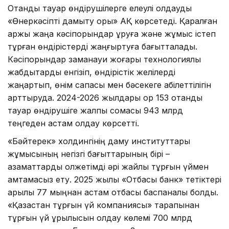
Отандық тауар өндірушілерге елеулі қолдауды
«Өнеркәсіпті дамыту қоры» АҚ көрсетеді. Қаралған
қаржы жаңа кәсіпорындар құруға және жұмыс істеп
тұрған өндірістерді жаңғыртуға бағытталады.
Кәсіпорындар заманауи жоғары технологиялық
жабдықтарды енгізіп, өндірістік желілерді
жаңартып, өнім сапасы мен бәсекеге қабілеттілігін
арттыруда. 2024-2026 жылдары қор 153 отандық
тауар өндірушіге жалпы сомасы 943 млрд
теңгеден астам қолдау көрсетті.
«Бәйтерек» холдингінің даму институттары
жұмысының негізгі бағыттарының бірі –
азаматтарды қолжетімді әрі жайлы тұрғын үймен
қамтамасыз ету. 2025 жылы «Отбасы банк» тетіктері
арқылы 77 мыңнан астам отбасы баспаналы болды.
«Қазақстан тұрғын үй компаниясы» тарапынан
тұрғын үй құрылысын қолдау көлемі 700 млрд