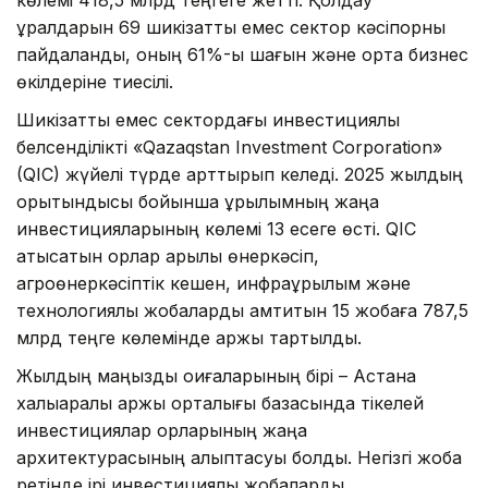
көлемі 418,5 млрд теңгеге жетті. Қолдау
құралдарын 69 шикізаттық емес сектор кәсіпорны
пайдаланды, оның 61%-ы шағын және орта бизнес
өкілдеріне тиесілі.
Шикізаттық емес сектордағы инвестициялық
белсенділікті «Qazaqstan Investment Corporation»
(QIC) жүйелі түрде арттырып келеді. 2025 жылдың
қорытындысы бойынша құрылымның жаңа
инвестицияларының көлемі 13 есеге өсті. QIC
қатысатын қорлар арқылы өнеркәсіп,
агроөнеркәсіптік кешен, инфрақұрылым және
технологиялық жобаларды қамтитын 15 жобаға 787,5
млрд теңге көлемінде қаржы тартылды.
Жылдың маңызды оқиғаларының бірі – Астана
халықаралық қаржы орталығы базасында тікелей
инвестициялар қорларының жаңа
архитектурасының қалыптасуы болды. Негізгі жоба
ретінде ірі инвестициялық жобаларды