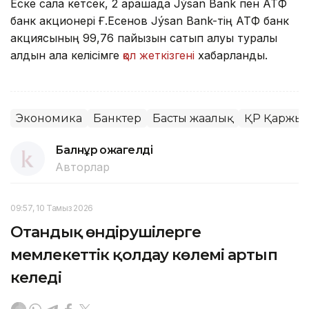
Еске сала кетсек, 2 қарашада Jýsan Bank пен АТФ
банк акционері Ғ.Есенов Jýsan Bank-тің АТФ банк
акциясының 99,76 пайызын сатып алуы туралы
алдын ала келісімге
қол жеткізгені
хабарланды.
Экономика
Банктер
Басты жаңалық
ҚР Қаржы н
Балнұр Қожагелді
Авторлар
09:57, 10 Тамыз 2026
Отандық өндірушілерге
мемлекеттік қолдау көлемі артып
келеді