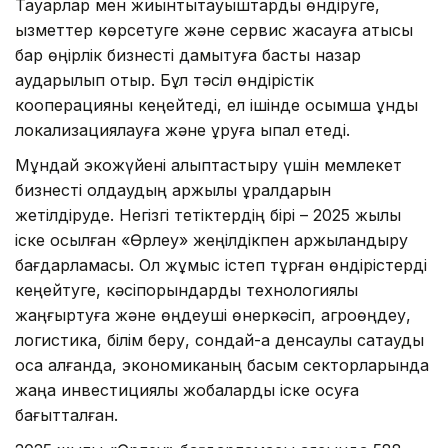
Тауарлар мен жиынтықтауыштарды өндіруге,
қызметтер көрсетуге және сервис жасауға қатысы
бар өңірлік бизнесті дамытуға басты назар
аударылып отыр. Бұл тәсіл өндірістік
кооперацияны кеңейтеді, ел ішінде қосымша құнды
локализациялауға және құруға ықпал етеді.
Мұндай экожүйені қалыптастыру үшін мемлекет
бизнесті қолдаудың қаржылық құралдарын
жетілдіруде. Негізгі тетіктердің бірі – 2025 жылы
іске қосылған «Өрлеу» жеңілдікпен қаржыландыру
бағдарламасы. Ол жұмыс істеп тұрған өндірістерді
кеңейтуге, кәсіпорындарды технологиялық
жаңғыртуға және өңдеуші өнеркәсіп, агроөңдеу,
логистика, білім беру, сондай-ақ денсаулық сақтауды
қоса алғанда, экономиканың басым секторларында
жаңа инвестициялық жобаларды іске қосуға
бағытталған.