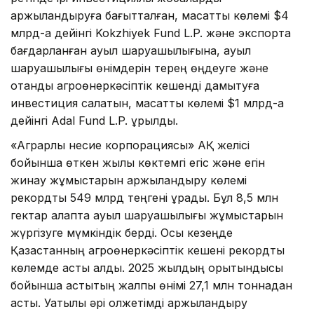
қаржыландыруға бағытталған, мақсатты көлемі $4
млрд-қа дейінгі Kokzhiyek Fund L.P. және экспортқа
бағдарланған ауыл шаруашылығына, ауыл
шаруашылығы өнімдерін терең өңдеуге және
отандық агроөнеркәсіптік кешенді дамытуға
инвестиция салатын, мақсатты көлемі $1 млрд-қа
дейінгі Adal Fund L.P. құрылды.
«Аграрлық несие корпорациясы» АҚ желісі
бойынша өткен жылы көктемгі егіс және егін
жинау жұмыстарын қаржыландыру көлемі
рекордтық 549 млрд теңгені құрады. Бұл 8,5 млн
гектар алқапта ауыл шаруашылығы жұмыстарын
жүргізуге мүмкіндік берді. Осы кезеңде
Қазақстанның агроөнеркәсіптік кешені рекордтық
көлемде астық алды. 2025 жылдың қорытындысы
бойынша астықтың жалпы өнімі 27,1 млн тоннадан
асты. Уақтылы әрі қолжетімді қаржыландыру