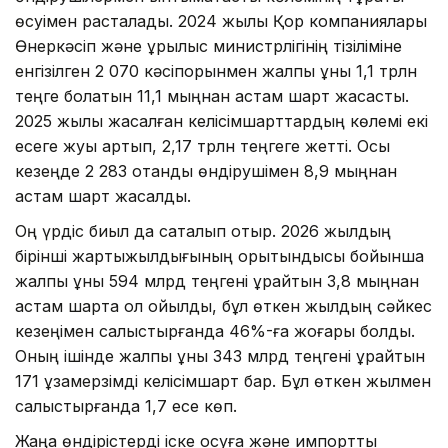
өсуімен расталады. 2024 жылы Қор компаниялары
Өнеркәсіп және құрылыс министрлігінің тізіліміне
енгізілген 2 070 кәсіпорынмен жалпы құны 1,1 трлн
теңге болатын 11,1 мыңнан астам шарт жасасты.
2025 жылы жасалған келісімшарттардың көлемі екі
есеге жуық артып, 2,17 трлн теңгеге жетті. Осы
кезеңде 2 283 отандық өндірушімен 8,9 мыңнан
астам шарт жасалды.
Оң үрдіс биыл да сақталып отыр. 2026 жылдың
бірінші жартыжылдығының қорытындысы бойынша
жалпы құны 594 млрд теңгені құрайтын 3,8 мыңнан
астам шартқа қол қойылды, бұл өткен жылдың сәйкес
кезеңімен салыстырғанда 46%-ға жоғары болды.
Оның ішінде жалпы құны 343 млрд теңгені құрайтын
171 ұзақмерзімді келісімшарт бар. Бұл өткен жылмен
салыстырғанда 1,7 есе көп.
Жаңа өндірістерді іске қосуға және импортты