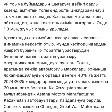
үй тоқыма бұйымдарын шығаруға дейінгі барлық
кезеңді қамтитын толық өндірістік циклді заманауи
тоқыма кешенін салады. Кәсіпорын мақтаны терең
қайта өңдеп, жаңа текстиль өнімін шығарады. Онда
1,3 мың жұмыс орыны құрылады.
Қазақстандық автомобиль жасау саласы сапалы
динамика көрсетіп отыр, мұнда кәсіпорындардың
құзыреті бұрынғы ірі тораптық құрастырудан
бүгінгідей шағын тораптық құрастыру
операцияларын орындауға ауысқан. Соның
арқасында кейбір автомобиль маркалары бойынша
локализациялаудың орташа деңгейі 40%-ға жетті.
2024-2025 жылдар аралығында қуаттылығы жылына
70 мың авто болатын Kia Qazaqstan және
мультибрендтік Astana Motors Manufacturing
Kazakhstan автозауыттары пайдалануға берілді.
Соңғысы жылына Changan, Great Wall Motor және