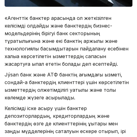
«Агенттік банктер арасында қол жеткізілген
келісімді қолдайды және банктердің бизнес-
модельдерінің бірігуі банк секторының
тұрақтылығына және екі банктің қаржылық және
технологиялық басымдықтарын пайдалану есебінен
халыққа көрсетілетін қызметтердің сапасын
жақсартуға ықпал ететін болады деп есептейді.
Jýsan банк және АТФ банктің ағымдағы қызметі,
сондай-ақ банктердің клиенттері үшін көрсетілетін
қызметтердің қолжетімділігі уақтылы және толық
көлемде жүзеге асырылады.
Келісімді іске асыру үшін банктер
депозиторлардың, кредиторлардың және
банктердің өзге де клиенттерінің құқықтары мен
заңды мүдделерінің сақталуын ескере отырып, ірі