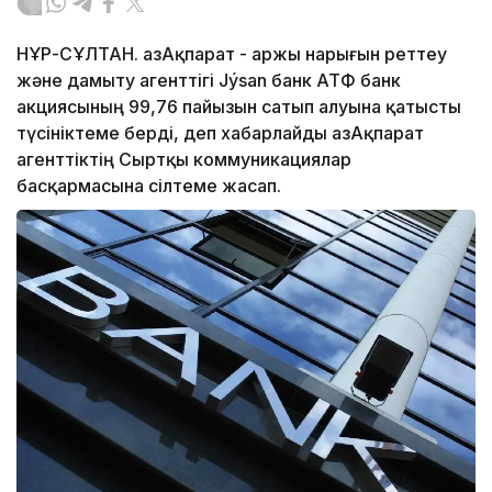
НҰР-СҰЛТАН. ҚазАқпарат - Қаржы нарығын реттеу
және дамыту агенттігі Jýsan банк АТФ банк
акциясының 99,76 пайызын сатып алуына қатысты
түсініктеме берді, деп хабарлайды ҚазАқпарат
агенттіктің Сыртқы коммуникациялар
басқармасына сілтеме жасап.