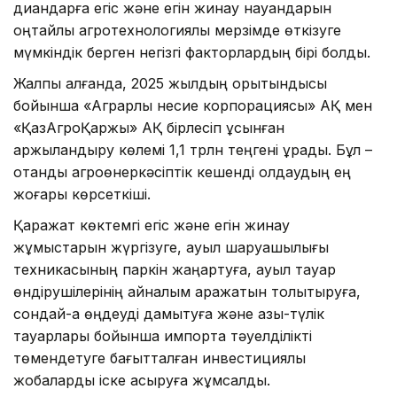
диқандарға егіс және егін жинау науқандарын
оңтайлы агротехнологиялық мерзімде өткізуге
мүмкіндік берген негізгі факторлардың бірі болды.
Жалпы алғанда, 2025 жылдың қорытындысы
бойынша «Аграрлық несие корпорациясы» АҚ мен
«ҚазАгроҚаржы» АҚ бірлесіп ұсынған
қаржыландыру көлемі 1,1 трлн теңгені құрады. Бұл –
отандық агроөнеркәсіптік кешенді қолдаудың ең
жоғары көрсеткіші.
Қаражат көктемгі егіс және егін жинау
жұмыстарын жүргізуге, ауыл шаруашылығы
техникасының паркін жаңартуға, ауыл тауар
өндірушілерінің айналым қаражатын толықтыруға,
сондай-ақ өңдеуді дамытуға және азық-түлік
тауарлары бойынша импортқа тәуелділікті
төмендетуге бағытталған инвестициялық
жобаларды іске асыруға жұмсалды.