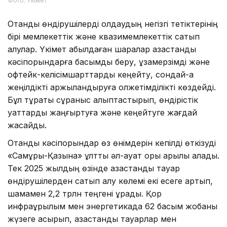
Фото: Үкімет
Отандық өндірушілерді қолдаудың негізгі тетіктерінің
бірі мемлекеттік және квазимемлекеттік сатып
алулар. Үкімет қабылдаған шаралар қазақстандық
кәсіпорындарға басымдық беру, ұзақмерзімді және
офтейк-келісімшарттарды кеңейту, сондай-ақ
жеңілдікті қаржыландыруға қолжетімділікті көздейді.
Бұл тұрақты сұраныс қалыптастырып, өндірістік
қуаттарды жаңғыртуға және кеңейтуге жағдай
жасайды.
Отандық кәсіпорындар өз өнімдерін кепілді өткізуді
«Самұрық-Қазына» ұлттық әл-ауқат қоры арқылы алады.
Тек 2025 жылдың өзінде қазақстандық тауар
өндірушілерден сатып алу көлемі екі есеге артып,
шамамен 2,2 трлн теңгені құрады. Қор
инфрақұрылым мен энергетикада 62 басым жобаны
жүзеге асырып, қазақстандық тауарлар мен