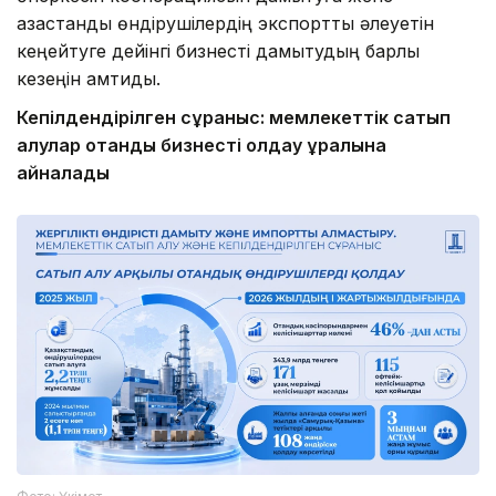
қазақстандық өндірушілердің экспорттық әлеуетін
кеңейтуге дейінгі бизнесті дамытудың барлық
кезеңін қамтиды.
Кепілдендірілген сұраныс: мемлекеттік сатып
алулар отандық бизнесті қолдау құралына
айналады