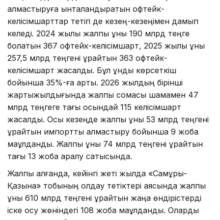
алмастыруға ынталандыратын офтейк-
келісімшарттар тетігі де кезең-кезеңімен дамып
келеді. 2024 жылы жалпы құны 190 млрд теңге
болатын 367 офтейк-келісімшарт, 2025 жылы құны
257,5 млрд теңгені құрайтын 363 офтейк-
келісімшарт жасалды. Бұл құндық көрсеткіш
бойынша 35%-ға артық. 2026 жылдың бірінші
жартыжылдығында жалпы сомасы шамамен 47
млрд теңгеге тағы осындай 115 келісімшарт
жасалды. Осы кезеңде жалпы құны 53 млрд теңгені
құрайтын импортты алмастыру бойынша 9 жоба
мақұлданды. Жалпы құны 74 млрд теңгені құрайтын
тағы 13 жоба қаралу сатысында.
Жалпы алғанда, кейінгі жеті жылда «Самұрық-
Қазына» тобының қолдау тетіктері аясында жалпы
құны 610 млрд теңгені құрайтын жаңа өндірістерді
іске қосу жөніндегі 108 жоба мақұлданды. Оларды