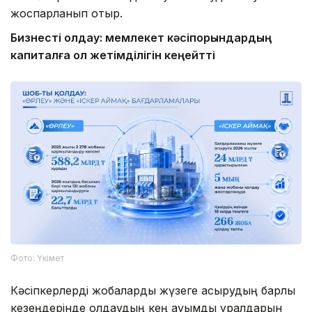
жоспарланып отыр.
Бизнесті қолдау: мемлекет кәсіпорындардың
капиталға қол жетімділігін кеңейтті
Фото: Үкімет
Кәсіпкерлерді жобаларды жүзеге асырудың барлық
кезеңдерінде қолдаудың кең ауқымды құралдарын