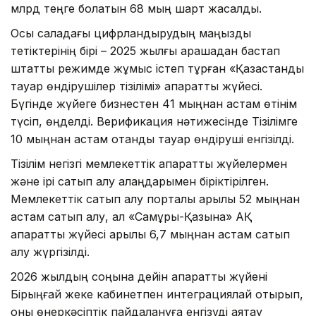
млрд теңге болатын 68 мың шарт жасалды.
Осы саладағы цифрландырудың маңызды
тетіктерінің бірі – 2025 жылғы қарашадан бастап
штаттық режимде жұмыс істеп тұрған «Қазақстандық
тауар өндірушілер тізілімі» ақпараттық жүйесі.
Бүгінде жүйеге бизнестен 41 мыңнан астам өтінім
түсіп, өңделді. Верификация нәтижесінде Тізілімге
10 мыңнан астам отандық тауар өндіруші енгізілді.
Тізілім негізгі мемлекеттік ақпараттық жүйелермен
және ірі сатып алу алаңдарымен біріктірілген.
Мемлекеттік сатып алу порталы арқылы 52 мыңнан
астам сатып алу, ал «Самұрық-Қазына» АҚ
ақпараттық жүйесі арқылы 6,7 мыңнан астам сатып
алу жүргізілді.
2026 жылдың соңына дейін ақпараттық жүйені
Бірыңғай жеке кабинетпен интеграциялай отырып,
оны өнеркәсіптік пайдалануға енгізуді аяқтау