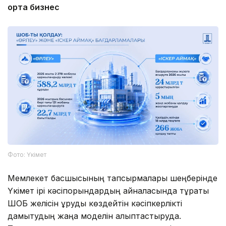
орта бизнес
Фото: Үкімет
Мемлекет басшысының тапсырмалары шеңберінде
Үкімет ірі кәсіпорындардың айналасында тұрақты
ШОБ желісін құруды көздейтін кәсіпкерлікті
дамытудың жаңа моделін қалыптастыруда.