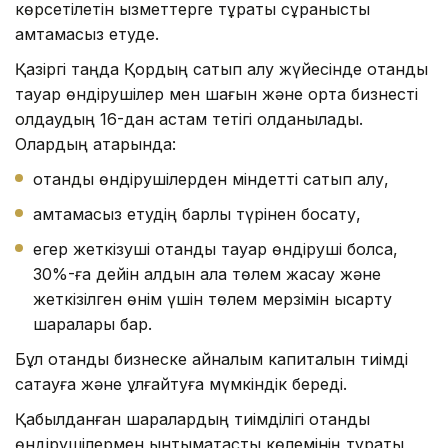
көрсетілетін қызметтерге тұрақты сұранысты
қамтамасыз етуде.
Қазіргі таңда Қордың сатып алу жүйесінде отандық
тауар өндірушілер мен шағын және орта бизнесті
қолдаудың 16-дан астам тетігі қолданылады.
Олардың қатарында:
отандық өндірушілерден міндетті сатып алу,
қамтамасыз етудің барлық түрінен босату,
егер жеткізуші отандық тауар өндіруші болса,
30%-ға дейін алдын ала төлем жасау және
жеткізілген өнім үшін төлем мерзімін қысқарту
шаралары бар.
Бұл отандық бизнеске айналым капиталын тиімді
сақтауға және ұлғайтуға мүмкіндік береді.
Қабылданған шаралардың тиімділігі отандық
өндірушілермен ынтымақтастық көлемінің тұрақты