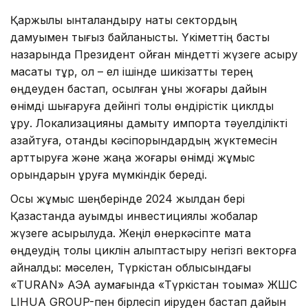
Қаржылық ынталандыру нақты сектордың
дамуымен тығыз байланысты. Үкіметтің басты
назарында Президент қойған міндетті жүзеге асыру
мақсаты тұр, ол – ел ішінде шикізатты терең
өңдеуден бастап, қосылған құны жоғары дайын
өнімді шығаруға дейінгі толық өндірістік циклды
құру. Локализацияны дамыту импортқа тәуелділікті
азайтуға, отандық кәсіпорындардың жүктемесін
арттыруға және жаңа жоғары өнімді жұмыс
орындарын құруға мүмкіндік береді.
Осы жұмыс шеңберінде 2024 жылдан бері
Қазақстанда ауқымды инвестициялық жобалар
жүзеге асырылуда. Жеңіл өнеркәсіпте мақта
өңдеудің толық циклін қалыптастыру негізгі векторға
айналды: мәселен, Түркістан облысындағы
«TURAN» АЭА аумағында «Түркістан тоқыма» ЖШС
LIHUA GROUP-пен бірлесіп иіруден бастап дайын