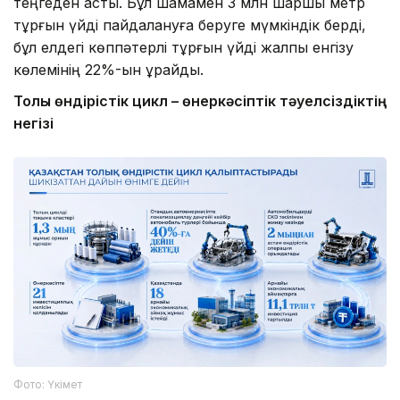
теңгеден асты. Бұл шамамен 3 млн шаршы метр
тұрғын үйді пайдалануға беруге мүмкіндік берді,
бұл елдегі көппәтерлі тұрғын үйді жалпы енгізу
көлемінің 22%-ын құрайды.
Толық өндірістік цикл – өнеркәсіптік тәуелсіздіктің
негізі
Фото: Үкімет