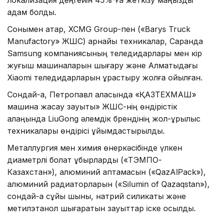
қадам болды.
Сонымен қатар, XCMG Group-пен («Barys Truck
Manufactory» ЖШС) арнайы техникалар, Саранда
Samsung компаниясының теледидарлары мен кір
жуғыш машиналарын шығару және Алматыдағы
Xiaomi теледидарларын құрастыру жолға қойылған.
Сондай-ақ, Петропавл қаласында «ҚАЗТЕХМАШ»
машина жасау зауыты» ЖШС-нің өндірістік
алаңында LiuGong әлемдік брендінің жол-құрылыс
техникалары өндірісі ұйымдастырылды.
Металлургия мен химия өнеркәсібінде үлкен
диаметрлі болат құбырларды («ТЭМПО-
Казахстан»), алюминий қаптамасын («QazAlPack»),
алюминий радиаторларын («Silumin of Qazaqstan»),
сондай-ақ сұйық шыны, натрий силикаты және
метилэтанол шығаратын зауыттар іске қосылды.