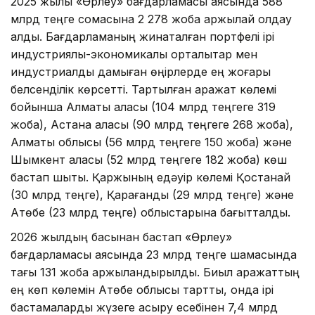
2025 жылы «Өрлеу» бағдарламасы аясында 588
млрд теңге сомасына 2 278 жоба қаржылай қолдау
алды. Бағдарламаның жинақталған портфелі ірі
индустриялық-экономикалық орталықтар мен
индустриалды дамыған өңірлерде ең жоғары
белсенділік көрсетті. Тартылған қаражат көлемі
бойынша Алматы қаласы (104 млрд теңгеге 319
жоба), Астана қаласы (90 млрд теңгеге 268 жоба),
Алматы облысы (56 млрд теңгеге 150 жоба) және
Шымкент қаласы (52 млрд теңгеге 182 жоба) көш
бастап шықты. Қаржының едәуір көлемі Қостанай
(30 млрд теңге), Қарағанды (29 млрд теңге) және
Ақтөбе (23 млрд теңге) облыстарына бағытталды.
2026 жылдың басынан бастап «Өрлеу»
бағдарламасы аясында 23 млрд теңге шамасында
тағы 131 жоба қаржыландырылды. Биыл қаражаттың
ең көп көлемін Ақтөбе облысы тартты, онда ірі
бастамаларды жүзеге асыру есебінен 7,4 млрд