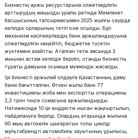
Бизнестің қаржы ресурстарына қолжетімділігін
арттырудың маңызды құралы ретінде Мемлекет
басшысының тапсырмасымен 2025 жылғы сәуірде
кепілдік қорларының тетігі іске қосылды. Бұл
механизм кәсіпкерлердің банк қаржыландыруына
қолжетімділігін кеңейтіп, бюджетке түсетін
жүктемені азайтты. Аталған тетік аясында 3
мыңнан астам кепілдік беріліп, отандық бизнестің
тұрақты дамуына қосымша мүмкіндік жасалды.
Ірі бизнесті қаржылай қолдауға Қазақстанның даму
банкі бағытталған. Өткен жылы банк 77
инвестициялық жоба мен экспорттық операцияны
2,3 трлн теңге сомасына қаржыландырды.
Нәтижесінде 10 ірі өндірістік нысан жаңғыртылып,
пайдалануға берілді. Олардың қатарында жылына
90 мың автокөлік шығаратын толық циклді
мультибрендті автомобиль зауытының құрылысы,