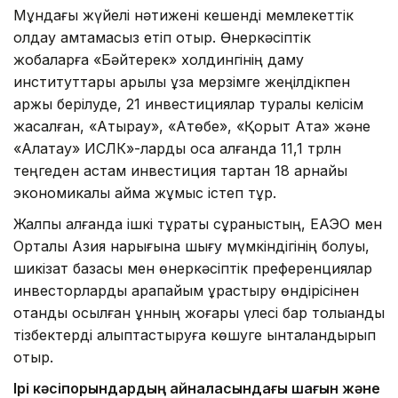
Мұндағы жүйелі нәтижені кешенді мемлекеттік
қолдау қамтамасыз етіп отыр. Өнеркәсіптік
жобаларға «Бәйтерек» холдингінің даму
институттары арқылы ұзақ мерзімге жеңілдікпен
қаржы берілуде, 21 инвестициялар туралы келісім
жасалған, «Атырау», «Ақтөбе», «Қорқыт Ата» және
«Алатау» ИСЛК»-ларды қоса алғанда 11,1 трлн
теңгеден астам инвестиция тартқан 18 арнайы
экономикалық аймақ жұмыс істеп тұр.
Жалпы алғанда ішкі тұрақты сұраныстың, ЕАЭО мен
Орталық Азия нарығына шығу мүмкіндігінің болуы,
шикізат базасы мен өнеркәсіптік преференциялар
инвесторларды қарапайым құрастыру өндірісінен
отандық қосылған құнның жоғары үлесі бар толыққанды
тізбектерді қалыптастыруға көшуге ынталандырып
отыр.
Ірі кәсіпорындардың айналасындағы шағын және