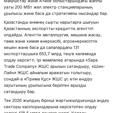
Маңғыстау және Ақтөбе облыстарындағы жалпы
қуаты 200 МВт жел электр станцияларының
құрылысы және басқа да стратегиялық нысандар бар.
Қазақстандық өнімнің сыртқы нарықтарға шығуын
Қазақстанның экспорттық-кредиттік агенттігі
қолдайды. Агенттік металлургия, машина жасау,
тамақ және химия өнеркәсібі, агроөнеркәсіптік
кешен және басқа да салалардағы 131
экспорттаушыға 653,7 млрд теңге көлемінде
қолдау көрсетті. Ірі мәмілелер қатарында «Sapa
Trade Company» ЖШС қарызын сақтандыру, «Шин-
Лайн» ЖШС айналым қаражатын толықтыру,
сондай-ақ «Прима Құс» ЖШС құс етін өндіру
зауытының құрылысына берілген қарызды
сақтандыру бар.
Тек 2026 жылдың бірінші жартыжылдығында өңдеу
секторы кәсіпорындарына көрсетілген қолдау