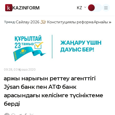
KAZINFORM
KZ
Сайлау-2026
Конституциялық реформа
Арнайы жо
Тренд:
09:28, 03 Қараша 2020
Қаржы нарығын реттеу агенттігі
Jýsan банк пен АТФ банк
арасындағы келісімге түсініктеме
берді