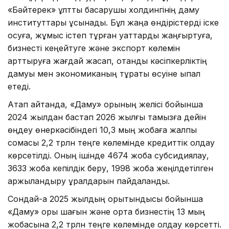
«Бәйтерек» ұлттық басқарушы холдингінің даму
институттары ұсынады. Бұл жаңа өндірістерді іске
қосуға, жұмыс істеп тұрған қуаттарды жаңғыртуға,
бизнесті кеңейтуге және экспорт көлемін
арттыруға жағдай жасап, отандық кәсіпкерліктің
дамуы мен экономиканың тұрақты өсуіне ықпал
етеді.
Атап айтқанда, «Даму» қорының желісі бойынша
2024 жылдан бастап 2026 жылғы тамызға дейін
өңдеу өнеркәсібіндегі 10,3 мың жобаға жалпы
сомасы 2,2 трлн теңге көлемінде кредиттік қолдау
көрсетілді. Оның ішінде 4674 жоба субсидиялау,
3633 жоба кепілдік беру, 1998 жоба жеңілдетілген
қаржыландыру құралдарын пайдаланды.
Сондай-ақ 2025 жылдың қорытындысы бойынша
«Даму» қоры шағын және орта бизнестің 13 мың
жобасына 2,2 трлн теңге көлемінде қолдау көрсетті.