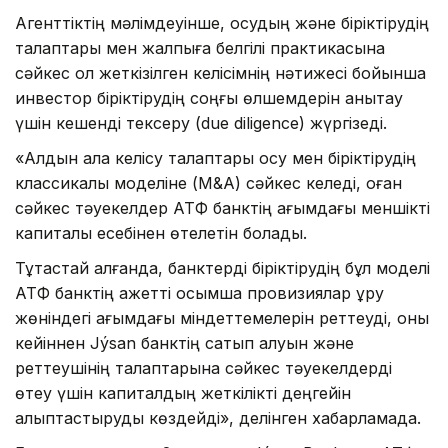
Агенттіктің мәлімдеуінше, қосудың және біріктірудің
талаптары мен жалпыға белгілі практикасына
сәйкес қол жеткізілген келісімнің нәтижесі бойынша
инвестор біріктірудің соңғы өлшемдерін анықтау
үшін кешенді тексеру (due diligence) жүргізеді.
«Алдын ала келісу талаптары қосу мен біріктірудің
классикалық моделіне (M&A) сәйкес келеді, оған
сәйкес тәуекелдер АТФ банктің ағымдағы меншікті
капиталы есебінен өтелетін болады.
Тұтастай алғанда, банктерді біріктірудің бұл моделі
АТФ банктің қажетті қосымша провизиялар құру
жөніндегі ағымдағы міндеттемелерін реттеуді, оны
кейіннен Jýsan банктің сатып алуын және
реттеушінің талаптарына сәйкес тәуекелдерді
өтеу үшін капиталдың жеткілікті деңгейін
қалыптастыруды көздейді», делінген хабарламада.