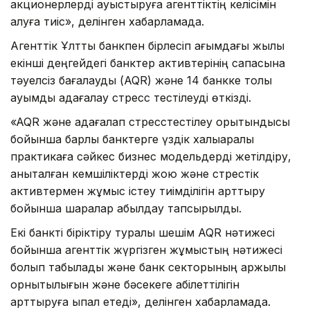
акционерлерді ауыстыруға агенттіктің келісімін
алуға тиіс», делінген хабарламада.
Агенттік Ұлттық банкпен бірлесіп ағымдағы жылы
екінші деңгейдегі банктер активтерінің сапасына
тәуелсіз бағалауды (AQR) және 14 банкке толық
ауқымды қадағалау стресс тестілеуді өткізді.
«AQR және қадағалап стресстестілеу қорытындысы
бойынша барлық банктерге үздік халықаралық
практикаға сәйкес бизнес модельдерді жетілдіру,
анықталған кемшіліктерді жою және стрестік
активтермен жұмыс істеу тиімділігін арттыру
бойынша шаралар қабылдау тапсырылды.
Екі банкті біріктіру туралы шешім AQR нәтижесі
бойынша агенттік жүргізген жұмыстың нәтижесі
болып табылады және банк секторының қаржылық
орнықтылығын және бәсекеге қабілеттілігін
арттыруға ықпал етеді», делінген хабарламада.