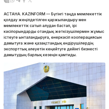
АСТАНА. KAZINFORM — Бүгінгі таңда мемлекеттік
қолдау жеңілдетілген қаржыландыру мен
мемлекеттік сатып алудан бастап, ірі
кәсіпорындарды отандық жеткізушілермен жұмыс
істеуге ынталандыруға, өнеркәсіп кооперациясын
дамытуға және қазақстандық өндірушілердің
экспорттық әлеуетін кеңейтуге дейінгі бизнесті
дамытудың барлық кезеңін қамтиды.