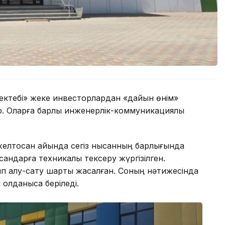
 мектебі» жеке инвесторлардан «дайын өнім»
 Оларға барлық инженерлік-коммуникациялық
 желтоқсан айында сегіз нысанның барлығында
андарға техникалық тексеру жүргізілген.
ып алу-сату шарты жасалған. Соның нәтижесінда
қолданысқа беріледі.