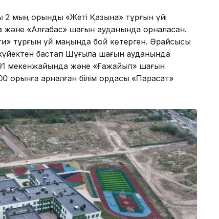
ы 2 мың орындық «Жеті Қазына» тұрғын үйі
а және «Алғабас» шағын ауданында орналасқан.
ти» тұрғын үй маңында бой көтерген. Әрқайсысы
ыркүйектен бастап Шұғыла шағын ауданында
і, 91 мекенжайында және «Ғажайып» шағын
00 орынға арналған білім ордасы «Парасат»