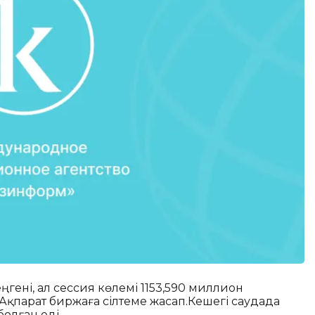
еңгені, ал сессия көлемі 1153,590 миллион
қпарат биржаға сілтеме жасап.Кешегі саудада
олған еді.