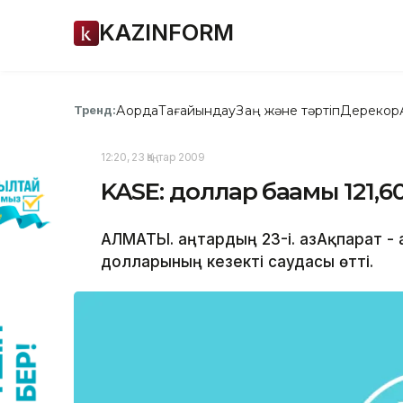
KAZINFORM
Ақорда
Тағайындау
Заң және тәртіп
Дерекқор
Тренд:
12:20, 23 Қаңтар 2009
KASE: доллар бағамы 121,6
АЛМАТЫ. Қаңтардың 23-і. ҚазАқпарат -
долларының кезекті саудасы өтті.