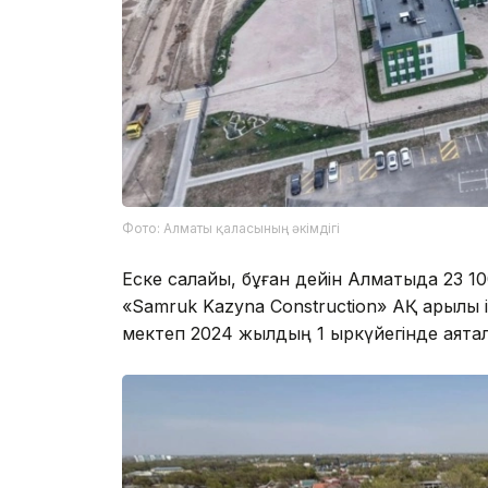
Фото: Алматы қаласының әкімдігі
Еске салайық, бұған дейін Алматыда 23 
«Samruk Kazyna Construction» АҚ арқылы
мектеп 2024 жылдың 1 қыркүйегінде аяқтал