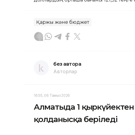
Қаржы және бюджет
без автора
Авторлар
16:55, 06 Тамыз 2026
Алматыда 1 қыркүйектен 
қолданысқа беріледі