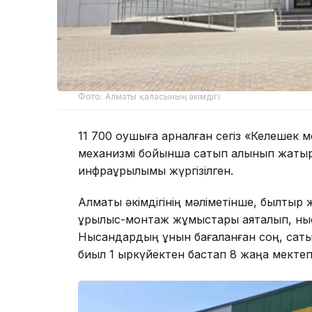
Фото: Алматы қаласының әкімдігі
11 700 оқушыға арналған сегіз «Келешек
механизмі бойынша сатып алынып жатыр.
инфрақұрылымы жүргізілген.
Алматы әкімдігінің мәліметінше, былтыр
құрылыс-монтаж жұмыстары аяқталып, ныс
Нысандардың құнын бағаланған соң, сат
биыл 1 қыркүйектен бастап 8 жаңа мектеп 