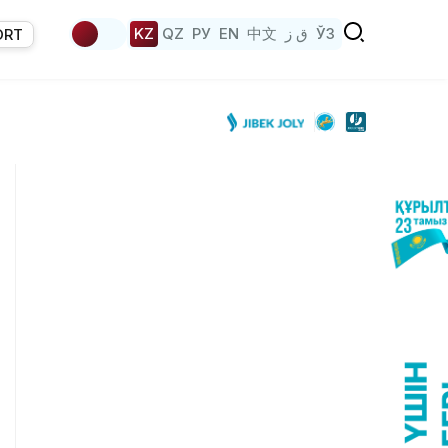
KZ
QZ
РУ
EN
中文
ق ز
ЎЗ
ORT