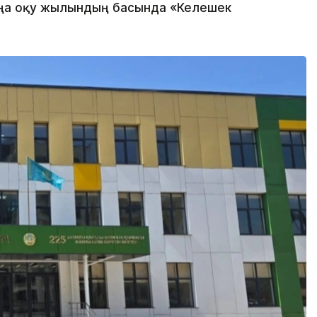
ңа оқу жылындың басында «Келешек