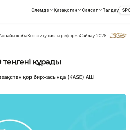
Әлемде
Қазақстан
Саясат
Талдау
SP
Арнайы жоба
Конституциялық реформа
Сайлау-2026
0 теңгені құрады
 Қазақстан қор биржасында (KASE) АҚШ