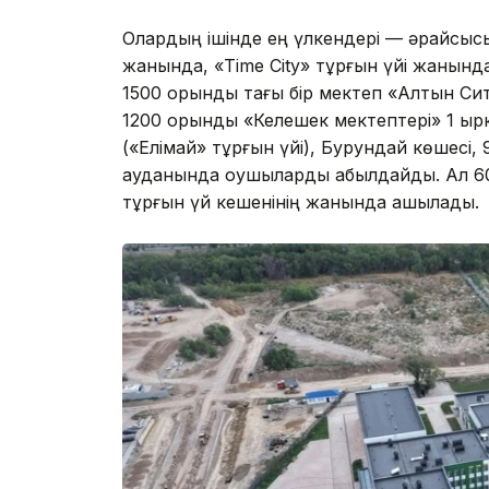
Олардың ішінде ең үлкендері — әрқайсыс
жанында, «Time City» тұрғын үйі жанынд
1500 орындық тағы бір мектеп «Алтын Си
1200 орындық «Келешек мектептері» 1 қ
(«Елімай» тұрғын үйі), Бурундай көшес
ауданында оқушыларды қабылдайды. Ал 6
тұрғын үй кешенінің жанында ашылады.