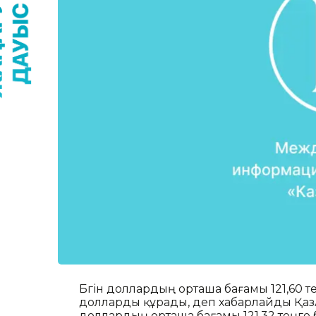
Бүгін доллардың орташа бағамы 121,60 т
долларды құрады, деп хабарлайды ҚазА
доллардың орташа бағамы 121,32 теңге б