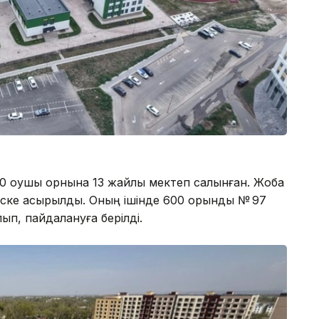
100 оқушы орнына 13 жайлы мектеп салынған. Жоба
 іске асырылды. Оның ішінде 600 орындық № 97
ып, пайдалануға берілді.