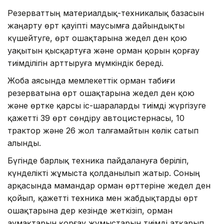
Резерваттың материалдық-техникалық базасын
жаңарту өрт қауіпті маусымға дайындықты
күшейтуге, өрт ошақтарына жедел ден қою
уақытын қысқартуға және орман қорын қорғау
тиімділігін арттыруға мүмкіндік береді.
Жоба аясында мемлекеттік орман табиғи
резерватына өрт ошақтарына жедел ден қою
және өртке қарсы іс-шараларды тиімді жүргізуге
қажетті 39 өрт сөндіру автоцистернасы, 10
трактор және 26 жол талғамайтын көлік сатып
алынды.
Бүгінде барлық техника пайдалануға беріліп,
күнделікті жұмыста қолданылып жатыр. Соның
арқасында мамандар орман өрттеріне жедел ден
қойып, қажетті техника мен жабдықтарды өрт
ошақтарына дер кезінде жеткізіп, орман
аумақтарын қорғау жұмыстарын тиімді атқарып