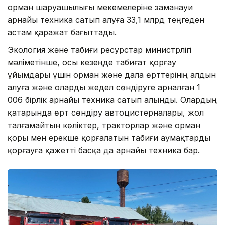
орман шаруашылығы мекемелеріне заманауи
арнайы техника сатып алуға 33,1 млрд теңгеден
астам қаражат бағыттады.
Экология және табиғи ресурстар министрлігі
мәліметінше, осы кезеңде табиғат қорғау
ұйымдары үшін орман және дала өрттерінің алдын
алуға және оларды жедел сөндіруге арналған 1
006 бірлік арнайы техника сатып алынды. Олардың
қатарында өрт сөндіру автоцистерналары, жол
талғамайтын көліктер, тракторлар және орман
қоры мен ерекше қорғалатын табиғи аумақтарды
қорғауға қажетті басқа да арнайы техника бар.