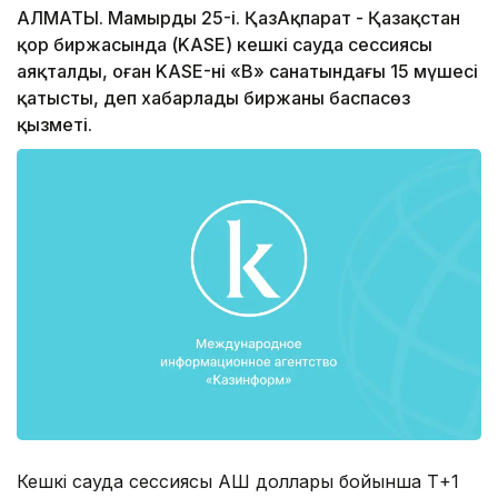
АЛМАТЫ. Мамырдың 25-і. ҚазАқпарат - Қазақстан
қор биржасында (KASE) кешкі сауда сессиясы
аяқталды, оған KASE-нің «В» санатындағы 15 мүшесі
қатысты, деп хабарлады биржаның баспасөз
қызметі.
Кешкі сауда сессиясы АҚШ доллары бойынша Т+1