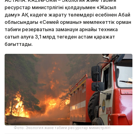
ресурстар министрлігінің қолдауымен «Жасыл
даму» АҚ кәдеге жарату төлемдері есебінен Абай
облысындағы «Семей орманы» мемлекеттік орман
табиғи резерватына заманауи арнайы техника
сатып алуға 3,1 млрд теңгеден астам қаражат
бағыттады.
Фото: Экология және табиғи ресурстар министрлігі