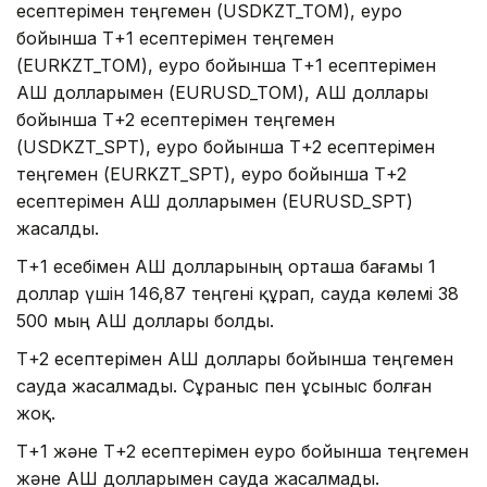
есептерімен теңгемен (USDKZT_TOM), еуро
бойынша Т+1 есептерімен теңгемен
(EURKZT_TOM), еуро бойынша Т+1 есептерімен
АҚШ долларымен (EURUSD_TOM), АҚШ доллары
бойынша Т+2 есептерімен теңгемен
(USDKZT_SPT), еуро бойынша Т+2 есептерімен
теңгемен (EURKZT_SPT), еуро бойынша Т+2
есептерімен АҚШ долларымен (EURUSD_SPT)
жасалды.
Т+1 есебімен АҚШ долларының орташа бағамы 1
доллар үшін 146,87 теңгені құрап, сауда көлемі 38
500 мың АҚШ доллары болды.
Т+2 есептерімен АҚШ доллары бойынша теңгемен
сауда жасалмады. Сұраныс пен ұсыныс болған
жоқ.
Т+1 және Т+2 есептерімен еуро бойынша теңгемен
және АҚШ долларымен сауда жасалмады.