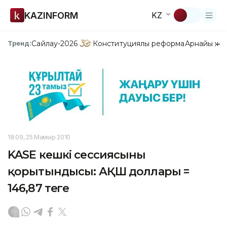
KAZINFORM
KZ
Сайлау-2026
Конституциялық реформа
Арнайы жо
Тренд:
18:09, 25 Мамыр 2010
KASE кешкі сессиясының
қорытындысы: АҚШ доллары =
146,87 теңге