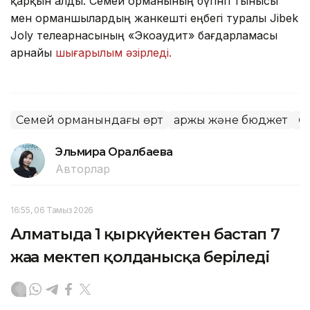
қарқын алды. Семей орманының бүгінгі тынысы
мен орманшылардың жанкешті еңбегі туралы Jibek
Joly телеарнасының «Экоаудит» бағдарламасы
арнайы
шығарылым әзірледі.
Семей орманындағы өрт
Қаржы және бюджет
Ө
Эльмира Оралбаева
Авторлар
16:55, 06 Тамыз 2026
Алматыда 1 қыркүйектен бастап 7
жаңа мектеп қолданысқа беріледі