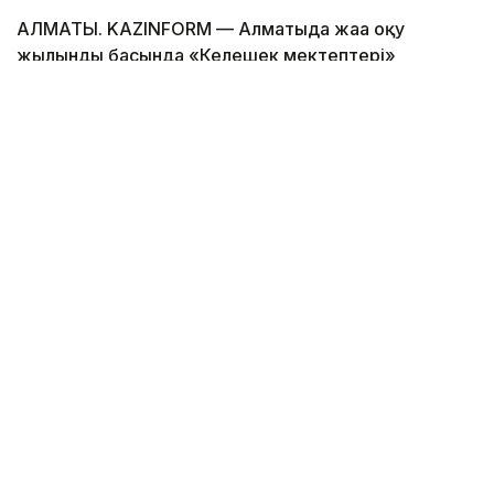
АЛМАТЫ. KAZINFORM — Алматыда жаңа оқу
жылындың басында «Келешек мектептері»
ашылады.
Фото: Алматы қаласының әкімдігі
11 700 оқушыға арналған сегіз «Келешек мектебі»
жеке инвесторлардан «дайын өнім» механизмі