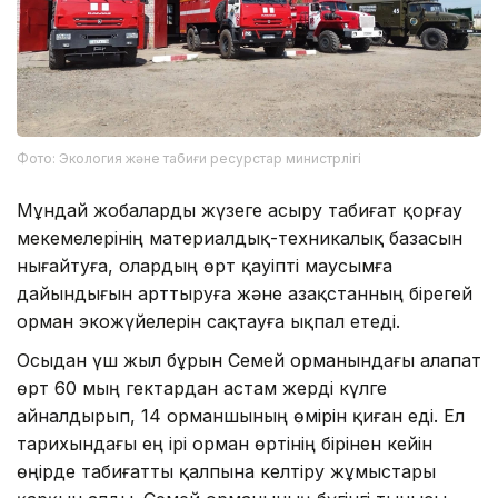
Фото: Экология және табиғи ресурстар министрлігі
Мұндай жобаларды жүзеге асыру табиғат қорғау
мекемелерінің материалдық-техникалық базасын
нығайтуға, олардың өрт қауіпті маусымға
дайындығын арттыруға және Қазақстанның бірегей
орман экожүйелерін сақтауға ықпал етеді.
Осыдан үш жыл бұрын Семей орманындағы алапат
өрт 60 мың гектардан астам жерді күлге
айналдырып, 14 орманшының өмірін қиған еді. Ел
тарихындағы ең ірі орман өртінің бірінен кейін
өңірде табиғатты қалпына келтіру жұмыстары