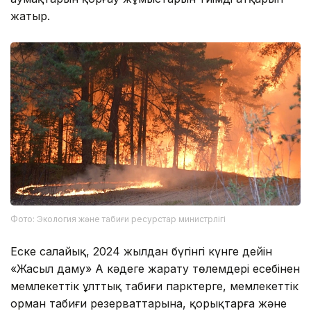
жатыр.
Фото: Экология және табиғи ресурстар министрлігі
Еске салайық, 2024 жылдан бүгінгі күнге дейін
«Жасыл даму» АҚ кәдеге жарату төлемдері есебінен
мемлекеттік ұлттық табиғи парктерге, мемлекеттік
орман табиғи резерваттарына, қорықтарға және