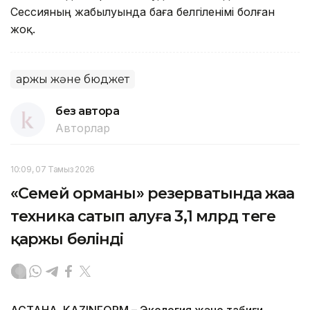
Сессияның жабылуында баға белгіленімі болған
жоқ.
Қаржы және бюджет
без автора
Авторлар
10:09, 07 Тамыз 2026
«Семей орманы» резерватында жаңа
техника сатып алуға 3,1 млрд теңге
қаржы бөлінді
АСТАНА. KAZINFORM – Экология және табиғи