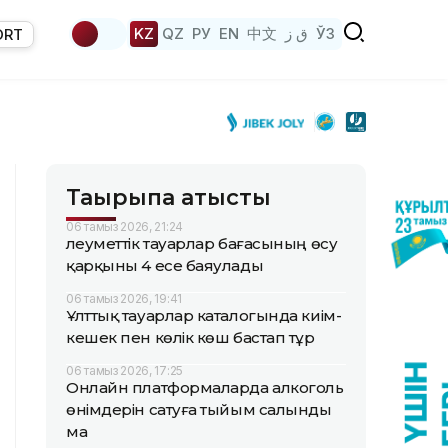
KZ
QZ
РУ
EN
中文
ق ز
ЎЗ
ORT
Тақырыпқа қатысты
06 тамыз 2026, 21:24
Әлеуметтік тауарлар бағасының өсу
қарқыны 4 есе баяулады
06 тамыз 2026, 19:41
Ұлттық тауарлар каталогында киім-
кешек пен көлік көш бастап тұр
06 тамыз 2026, 17:25
Онлайн платформаларда алкоголь
өнімдерін сатуға тыйым салынды
ма