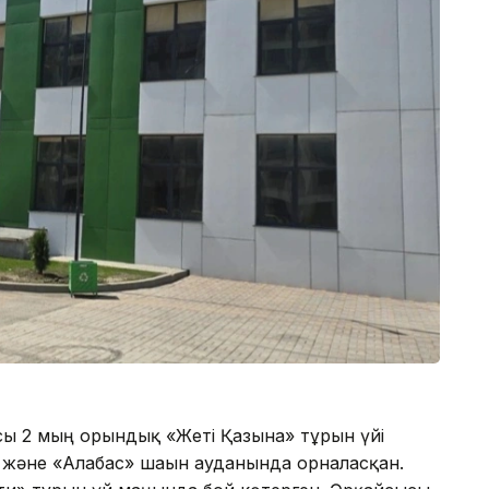
ы 2 мың орындық «Жеті Қазына» тұрғын үйі
 және «Алғабас» шағын ауданында орналасқан.