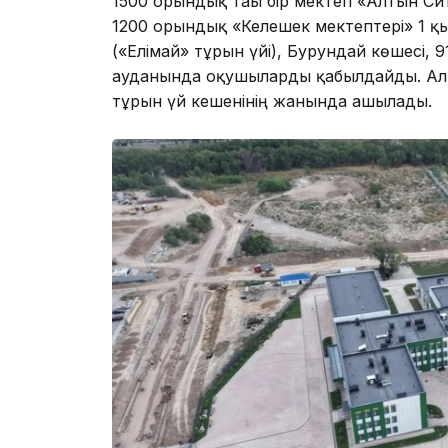
1500 орындық тағы бір мектеп «Алтын Си
1200 орындық «Келешек мектептері» 1 қ
(«Елімай» тұрғын үйі), Бурундай көшесі
ауданында оқушыларды қабылдайды. Ал 6
тұрғын үй кешенінің жанында ашылады.