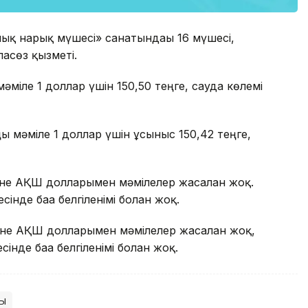
ық нарық мүшесі» санатындағы 16 мүшесі,
асөз қызметі.
міле 1 доллар үшін 150,50 теңге, сауда көлемі
 мәміле 1 доллар үшін ұсыныс 150,42 теңге,
не АҚШ долларымен мәмілелер жасалған жоқ.
де баға белгіленімі болған жоқ.
не АҚШ долларымен мәмілелер жасалған жоқ,
де баға белгіленімі болған жоқ.
жы