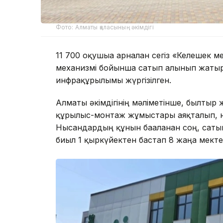
Фото: Алматы қаласының әкімдігі
11 700 оқушыға арналған сегіз «Келешек 
механизмі бойынша сатып алынып жатыр
инфрақұрылымы жүргізілген.
Алматы әкімдігінің мәліметінше, былтыр
құрылыс-монтаж жұмыстары аяқталып, ны
Нысандардың құнын бағаланған соң, саты
биыл 1 қыркүйектен бастап 8 жаңа мекте