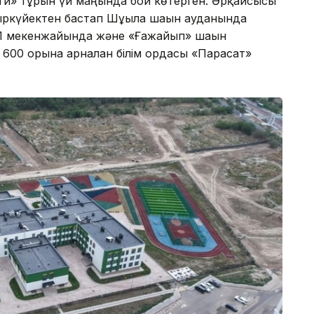
ти» тұрғын үй маңында бой көтерген. Әрқайсысы
ыркүйектен бастап Шұғыла шағын ауданында
, 91 мекенжайында және «Ғажайып» шағын
00 орынға арналған білім ордасы «Парасат»