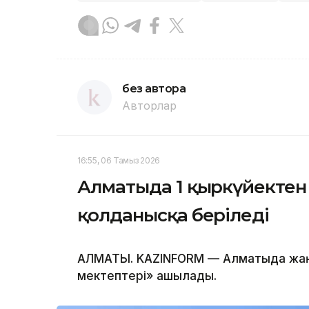
без автора
Авторлар
16:55, 06 Тамыз 2026
Алматыда 1 қыркүйектен 
қолданысқа беріледі
АЛМАТЫ. KAZINFORM — Алматыда жаң
мектептері» ашылады.