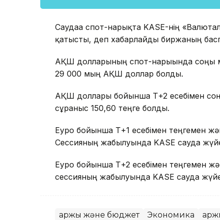
Саудаға спот-нарықта KASE-нің «Валютал
қатысты, деп хабарлайды биржаның басп
АҚШ долларының спот-нарығында соңғы мә
29 000 мың АҚШ доллар болды.
АҚШ доллары бойынша Т+2 есебімен соңғы
сұраныс 150,60 теңге болды.
Еуро бойынша Т+1 есебімен теңгемен жә
Сессияның жабылуында KASE сауда жүйесін
Еуро бойынша Т+2 есебімен теңгемен жә
сессияның жабылуында KASE сауда жүйесін
Қаржы және бюджет
Экономика
Қар