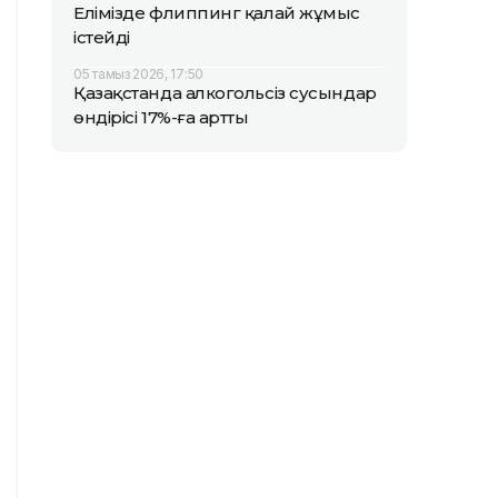
Елімізде флиппинг қалай жұмыс
істейді
05 тамыз 2026, 17:50
Қазақстанда алкогольсіз сусындар
өндірісі 17%-ға артты