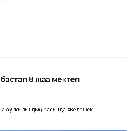
бастап 8 жаңа мектеп
а оқу жылындың басында «Келешек