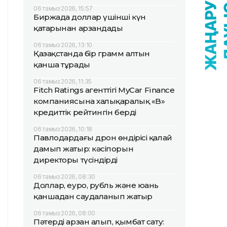
06 тамыз 2026, 15:57
Биржада доллар үшінші күн
қатарынан арзандады
06 тамыз 2026, 13:10
Қазақстанда бір грамм алтын
қанша тұрады
06 тамыз 2026, 11:35
Fitch Ratings агенттігі MyCar Finance
компаниясына халықаралық «B»
кредиттік рейтингін берді
06 тамыз 2026, 10:18
Павлодардағы дрон өндірісі қалай
дамып жатыр: кәсіпорын
директоры түсіндірді
06 тамыз 2026, 08:30
Доллар, еуро, рубль және юань
қаншадан саудаланып жатыр
06 тамыз 2026, 08:00
Пәтерді арзан алып, қымбат сату: