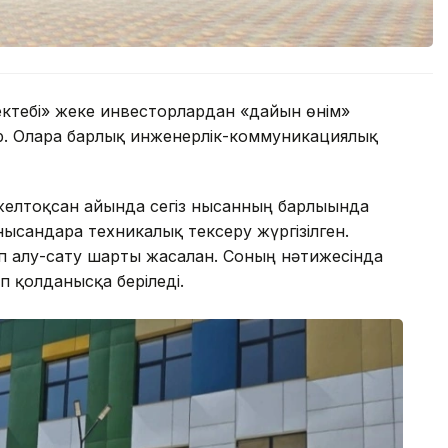
мектебі» жеке инвесторлардан «дайын өнім»
. Оларға барлық инженерлік-коммуникациялық
 желтоқсан айында сегіз нысанның барлығында
сандарға техникалық тексеру жүргізілген.
п алу-сату шарты жасалған. Соның нәтижесінда
п қолданысқа беріледі.