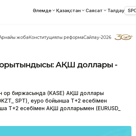
Әлемде
Қазақстан
Саясат
Талдау
SP
Арнайы жоба
Конституциялық реформа
Сайлау-2026
 қорытындысы: АҚШ доллары -
тан қор биржасында (KASE) АҚШ доллары
KZT_ SPT), еуро бойынша Т+2 есебімен
ынша Т+2 есебімен АҚШ долларымен (EURUSD_