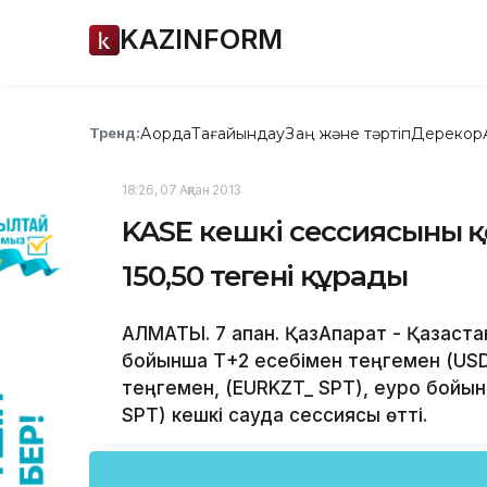
KAZINFORM
Ақорда
Тағайындау
Заң және тәртіп
Дерекқор
Тренд:
18:26, 07 Ақпан 2013
KASE кешкі сессиясының
150,50 теңгені құрады
АЛМАТЫ. 7 ақпан. ҚазАқпарат - Қазақс
бойынша Т+2 есебімен теңгемен (USD
теңгемен, (EURKZT_ SPT), еуро бой
SPT) кешкі сауда сессиясы өтті.