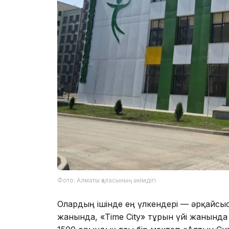
Фото: Алматы қаласының әкімдігі
Олардың ішінде ең үлкендері — әрқайсыс
жанында, «Time City» тұрғын үйі жанында