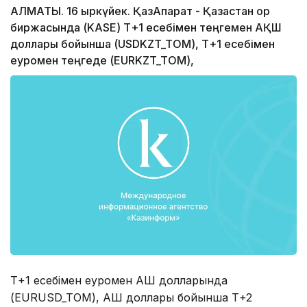
АЛМАТЫ. 16 қыркүйек. ҚазАқпарат - Қазақстан қор
биржасында (KASE) Т+1 есебімен теңгемен АҚШ
доллары бойынша (USDKZT_TOM), Т+1 есебімен
еуромен теңгеде (EURKZT_TOM),
Т+1 есебімен еуромен АҚШ долларында
(EURUSD_TOM), АҚШ доллары бойынша Т+2