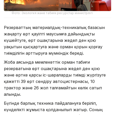
Фото: Экология және табиғи ресурстар министрлігі
Резерваттың материалдық-техникалық базасын
жаңарту өрт қауіпті маусымға дайындықты
күшейтуге, өрт ошақтарына жедел ден қою
уақытын қысқартуға және орман қорын қорғау
тиімділігін арттыруға мүмкіндік береді.
Жоба аясында мемлекеттік орман табиғи
резерватына өрт ошақтарына жедел ден қою
және өртке қарсы іс-шараларды тиімді жүргізуге
қажетті 39 өрт сөндіру автоцистернасы, 10
трактор және 26 жол талғамайтын көлік сатып
алынды.
Бүгінде барлық техника пайдалануға беріліп,
күнделікті жұмыста қолданылып жатыр. Соның