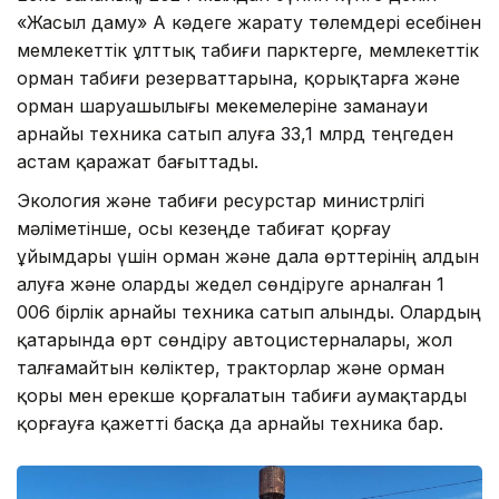
«Жасыл даму» АҚ кәдеге жарату төлемдері есебінен
мемлекеттік ұлттық табиғи парктерге, мемлекеттік
орман табиғи резерваттарына, қорықтарға және
орман шаруашылығы мекемелеріне заманауи
арнайы техника сатып алуға 33,1 млрд теңгеден
астам қаражат бағыттады.
Экология және табиғи ресурстар министрлігі
мәліметінше, осы кезеңде табиғат қорғау
ұйымдары үшін орман және дала өрттерінің алдын
алуға және оларды жедел сөндіруге арналған 1
006 бірлік арнайы техника сатып алынды. Олардың
қатарында өрт сөндіру автоцистерналары, жол
талғамайтын көліктер, тракторлар және орман
қоры мен ерекше қорғалатын табиғи аумақтарды
қорғауға қажетті басқа да арнайы техника бар.