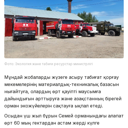
Фото: Экология және табиғи ресурстар министрлігі
Мұндай жобаларды жүзеге асыру табиғат қорғау
мекемелерінің материалдық-техникалық базасын
нығайтуға, олардың өрт қауіпті маусымға
дайындығын арттыруға және Қазақстанның бірегей
орман экожүйелерін сақтауға ықпал етеді.
Осыдан үш жыл бұрын Семей орманындағы алапат
өрт 60 мың гектардан астам жерді күлге