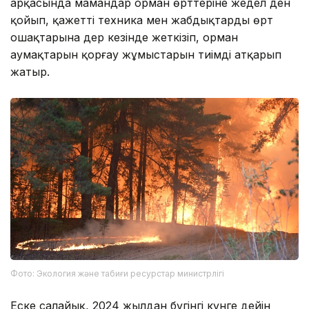
арқасында мамандар орман өрттеріне жедел ден
қойып, қажетті техника мен жабдықтарды өрт
ошақтарына дер кезінде жеткізіп, орман
аумақтарын қорғау жұмыстарын тиімді атқарып
жатыр.
Фото: Экология және табиғи ресурстар министрлігі
Еске салайық, 2024 жылдан бүгінгі күнге дейін