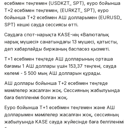
есебімен теңгемен (USDKZT_ SPT), еуро бойынша
Т+2 есебімен теңгемен, (EURKZT_ SPT), еуро
бойынша Т+2 есебімен АҚШ долларымен (EURUSD_
SPT) кешкі сауда сессиясы өтті.
Саудаға спот-нарықта KASE-нің «Валюталық
нарық мүшесі» санатындағы 13 мүшесі, қатысты,
деп хабарлайды биржаның баспасөз қызметі.
Т+1 есебімен теңгеде АҚШ долларының орташа
бағамы 1 АҚШ доллары үшін 153,37 теңгені, сауда
көлемі - 5 500 мың АҚШ долларын құрады.
АҚШ доллары бойынша Т+2 есебімен теңгеде
мәмілелер жасалған жоқ. Сессияның жабылуында
баға белгіленімі болған жоқ.
Еуро бойынша Т+1 есебімен теңгемен және АҚШ
долларымен мәмілелер жасалған жоқ, сессияның
жабылуында KASE сауда жүйесінде баға белгіленімі