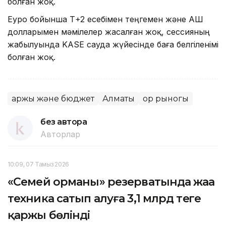
болған жоқ.
Еуро бойынша Т+2 есебімен теңгемен және АҚШ
долларымен мәмілелер жасалған жоқ, сессияның
жабылуында KASE сауда жүйесінде баға белгіленімі
болған жоқ.
Қаржы және бюджет
Алматы
Қор рыногы
без автора
Авторлар
10:09, 07 Тамыз 2026
«Семей орманы» резерватында жаңа
техника сатып алуға 3,1 млрд теңге
қаржы бөлінді