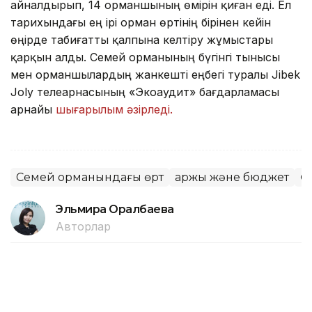
айналдырып, 14 орманшының өмірін қиған еді. Ел
тарихындағы ең ірі орман өртінің бірінен кейін
өңірде табиғатты қалпына келтіру жұмыстары
қарқын алды. Семей орманының бүгінгі тынысы
мен орманшылардың жанкешті еңбегі туралы Jibek
Joly телеарнасының «Экоаудит» бағдарламасы
арнайы
шығарылым әзірледі.
Семей орманындағы өрт
Қаржы және бюджет
Ө
Эльмира Оралбаева
Авторлар
16:55, 06 Тамыз 2026
Алматыда 1 қыркүйектен бастап 7