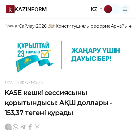
KAZINFORM
KZ
Сайлау-2026
Конституциялық реформа
Арнайы жо
Тренд:
17:58, 16 Қыркүйек 2013
KASE кешкі сессиясының
қорытындысы: АҚШ доллары -
153,37 теңгені құрады