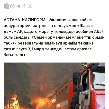
АСТАНА. KAZINFORM – Экология және табиғи
ресурстар министрлігінің қолдауымен «Жасыл
даму» АҚ кәдеге жарату төлемдері есебінен Абай
облысындағы «Семей орманы» мемлекеттік орман
табиғи резерватына заманауи арнайы техника
сатып алуға 3,1 млрд теңгеден астам қаражат
бағыттады.