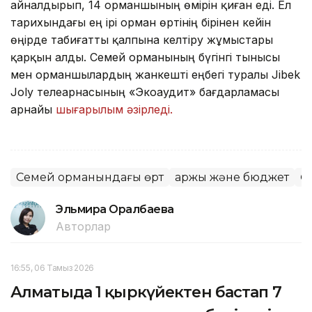
айналдырып, 14 орманшының өмірін қиған еді. Ел
тарихындағы ең ірі орман өртінің бірінен кейін
өңірде табиғатты қалпына келтіру жұмыстары
қарқын алды. Семей орманының бүгінгі тынысы
мен орманшылардың жанкешті еңбегі туралы Jibek
Joly телеарнасының «Экоаудит» бағдарламасы
арнайы
шығарылым әзірледі.
Семей орманындағы өрт
Қаржы және бюджет
Ө
Эльмира Оралбаева
Авторлар
16:55, 06 Тамыз 2026
Алматыда 1 қыркүйектен бастап 7