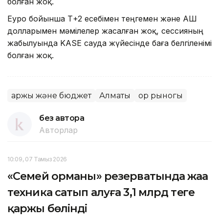
болған жоқ.
Еуро бойынша Т+2 есебімен теңгемен және АҚШ
долларымен мәмілелер жасалған жоқ, сессияның
жабылуында KASE сауда жүйесінде баға белгіленімі
болған жоқ.
Қаржы және бюджет
Алматы
Қор рыногы
без автора
Авторлар
10:09, 07 Тамыз 2026
«Семей орманы» резерватында жаңа
техника сатып алуға 3,1 млрд теңге
қаржы бөлінді