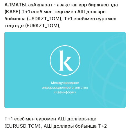
АЛМАТЫ. ҚазАқпарат - Қазақстан қор биржасында
(KASE) Т+1 есебімен теңгемен АҚШ доллары
бойынша (USDKZT_TOM), Т+1 есебімен еуромен
теңгеде (EURKZT_TOM),
Т+1 есебімен еуромен АҚШ долларында
(EURUSD_TOM), АҚШ доллары бойынша Т+2