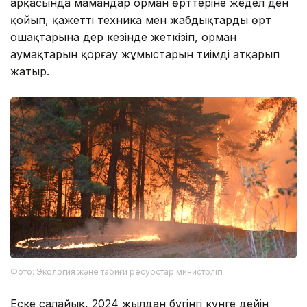
арқасында мамандар орман өрттеріне жедел ден
қойып, қажетті техника мен жабдықтарды өрт
ошақтарына дер кезінде жеткізіп, орман
аумақтарын қорғау жұмыстарын тиімді атқарып
жатыр.
Фото: Экология және табиғи ресурстар министрлігі
Еске салайық, 2024 жылдан бүгінгі күнге дейін