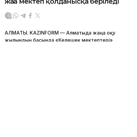
жаңа мектеп қолданысқа беріледі
АЛМАТЫ. KAZINFORM — Алматыда жаңа оқу
жылындың басында «Келешек мектептері»
ашылады.
Фото: Алматы қаласының әкімдігі