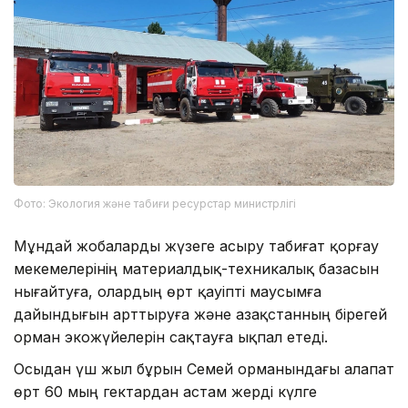
Фото: Экология және табиғи ресурстар министрлігі
Мұндай жобаларды жүзеге асыру табиғат қорғау
мекемелерінің материалдық-техникалық базасын
нығайтуға, олардың өрт қауіпті маусымға
дайындығын арттыруға және Қазақстанның бірегей
орман экожүйелерін сақтауға ықпал етеді.
Осыдан үш жыл бұрын Семей орманындағы алапат
өрт 60 мың гектардан астам жерді күлге