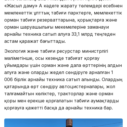
«Жасыл даму» АҚ кәдеге жарату төлемдері есебінен
мемлекеттік ұлттық табиғи парктерге, мемлекеттік
орман табиғи резерваттарына, қорықтарға және
орман шаруашылығы мекемелеріне заманауи
арнайы техника сатып алуға 33,1 млрд теңгеден
астам қаражат бағыттады.
Экология және табиғи ресурстар министрлігі
мәліметінше, осы кезеңде табиғат қорғау
ұйымдары үшін орман және дала өрттерінің алдын
алуға және оларды жедел сөндіруге арналған 1
006 бірлік арнайы техника сатып алынды. Олардың
қатарында өрт сөндіру автоцистерналары, жол
талғамайтын көліктер, тракторлар және орман
қоры мен ерекше қорғалатын табиғи аумақтарды
қорғауға қажетті басқа да арнайы техника бар.