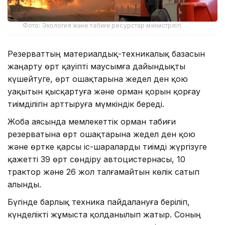
Фото: Экология және табиғи ресурстар министрлігі
Резерваттың материалдық-техникалық базасын
жаңарту өрт қауіпті маусымға дайындықты
күшейтуге, өрт ошақтарына жедел ден қою
уақытын қысқартуға және орман қорын қорғау
тиімділігін арттыруға мүмкіндік береді.
Жоба аясында мемлекеттік орман табиғи
резерватына өрт ошақтарына жедел ден қою
және өртке қарсы іс-шараларды тиімді жүргізуге
қажетті 39 өрт сөндіру автоцистернасы, 10
трактор және 26 жол талғамайтын көлік сатып
алынды.
Бүгінде барлық техника пайдалануға беріліп,
күнделікті жұмыста қолданылып жатыр. Соның