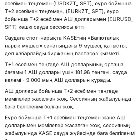
есебімен теңгемен (USDKZT_ SPT), еуро бойынша
Т+2 есебімен теңгемен, (EURKZT_ SPT), еуро
бойынша Т+2 есебімен АҚШ долларымен (EURUSD_
SPT) кешкі сауда сессиясы өтті.
Саудаға спот-нарықта KASE-нің «Валюталық
нарық мүшесі» санатындағы 9 мүшесі, қатысты,
деп хабарлайды биржаның баспасөз қызметі.
Т+1 есебімен теңгеде АҚШ долларының орташа
бағамы 1 АҚШ доллары үшін 181.98 теңгені, сауда
көлемі - 9 000 мың АҚШ долларын құрады.
АҚШ доллары бойынша Т+2 есебімен теңгеде
мәмілелер жасалған жоқ. Сессияның жабылуында
баға белгіленімі болған жоқ.
Еуро бойынша Т+1 есебімен теңгемен және АҚШ
долларымен мәмілелер жасалған жоқ, сессияның
жабылуында KASE сауда жүйесінде баға белгіленімі