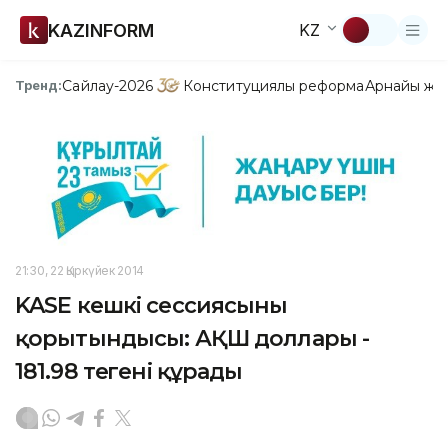
KAZINFORM
KZ
Сайлау-2026
Конституциялық реформа
Арнайы жо
Тренд:
21:30, 22 Қыркүйек 2014
KASE кешкі сессиясының
қорытындысы: АҚШ доллары -
181.98 теңгені құрады