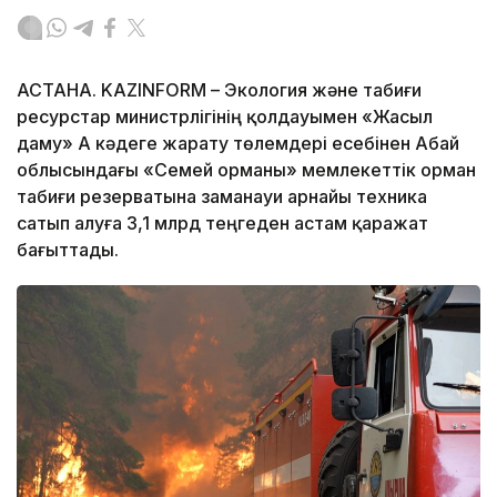
АСТАНА. KAZINFORM – Экология және табиғи
ресурстар министрлігінің қолдауымен «Жасыл
даму» АҚ кәдеге жарату төлемдері есебінен Абай
облысындағы «Семей орманы» мемлекеттік орман
табиғи резерватына заманауи арнайы техника
сатып алуға 3,1 млрд теңгеден астам қаражат
бағыттады.