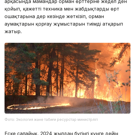
арқасында мамандар орман өрттеріне жедел ден
қойып, қажетті техника мен жабдықтарды өрт
ошақтарына дер кезінде жеткізіп, орман
аумақтарын қорғау жұмыстарын тиімді атқарып
жатыр.
Фото: Экология және табиғи ресурстар министрлігі
Еске салайық, 2024 жылдан бүгінгі күнге дейін