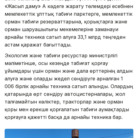
«Жасыл даму» АҚ кәдеге жарату төлемдері есебінен
мемлекеттік ұлттық табиғи парктерге, мемлекеттік
орман табиғи резерваттарына, қорықтарға және
орман шаруашылығы мекемелеріне заманауи
арнайы техника сатып алуға 33,1 млрд теңгеден
астам қаражат бағыттады.
Экология және табиғи ресурстар министрлігі
мәліметінше, осы кезеңде табиғат қорғау
ұйымдары үшін орман және дала өрттерінің алдын
алуға және оларды жедел сөндіруге арналған 1
006 бірлік арнайы техника сатып алынды. Олардың
қатарында өрт сөндіру автоцистерналары, жол
талғамайтын көліктер, тракторлар және орман
қоры мен ерекше қорғалатын табиғи аумақтарды
қорғауға қажетті басқа да арнайы техника бар.