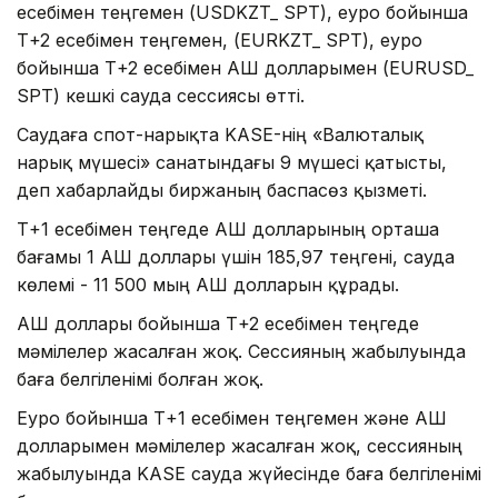
есебімен теңгемен (USDKZT_ SPT), еуро бойынша
Т+2 есебімен теңгемен, (EURKZT_ SPT), еуро
бойынша Т+2 есебімен АҚШ долларымен (EURUSD_
SPT) кешкі сауда сессиясы өтті.
Саудаға спот-нарықта KASE-нің «Валюталық
нарық мүшесі» санатындағы 9 мүшесі қатысты,
деп хабарлайды биржаның баспасөз қызметі.
Т+1 есебімен теңгеде АҚШ долларының орташа
бағамы 1 АҚШ доллары үшін 185,97 теңгені, сауда
көлемі - 11 500 мың АҚШ долларын құрады.
АҚШ доллары бойынша Т+2 есебімен теңгеде
мәмілелер жасалған жоқ. Сессияның жабылуында
баға белгіленімі болған жоқ.
Еуро бойынша Т+1 есебімен теңгемен және АҚШ
долларымен мәмілелер жасалған жоқ, сессияның
жабылуында KASE сауда жүйесінде баға белгіленімі