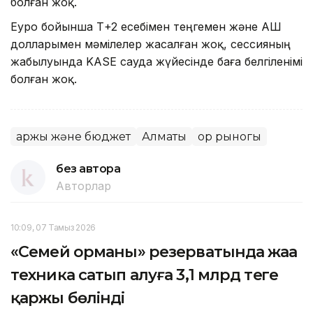
болған жоқ.
Еуро бойынша Т+2 есебімен теңгемен және АҚШ
долларымен мәмілелер жасалған жоқ, сессияның
жабылуында KASE сауда жүйесінде баға белгіленімі
болған жоқ.
Қаржы және бюджет
Алматы
Қор рыногы
без автора
Авторлар
10:09, 07 Тамыз 2026
«Семей орманы» резерватында жаңа
техника сатып алуға 3,1 млрд теңге
қаржы бөлінді