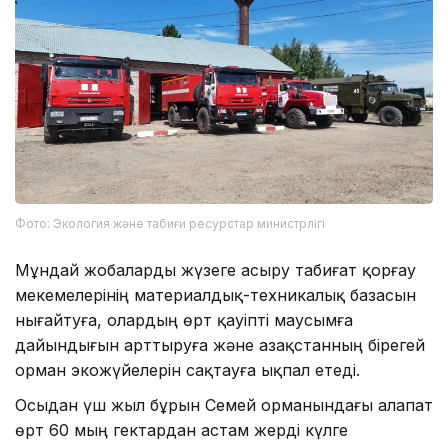
Фото: Экология және табиғи ресурстар министрлігі
Мұндай жобаларды жүзеге асыру табиғат қорғау
мекемелерінің материалдық-техникалық базасын
нығайтуға, олардың өрт қауіпті маусымға
дайындығын арттыруға және Қазақстанның бірегей
орман экожүйелерін сақтауға ықпал етеді.
Осыдан үш жыл бұрын Семей орманындағы алапат
өрт 60 мың гектардан астам жерді күлге