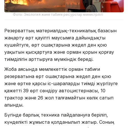
Фото: Экология және табиғи ресурстар министрлігі
Резерваттың материалдық-техникалық базасын
жаңарту өрт қауіпті маусымға дайындықты
күшейтуге, өрт ошақтарына жедел ден қою
уақытын қысқартуға және орман қорын қорғау
тиімділігін арттыруға мүмкіндік береді.
Жоба аясында мемлекеттік орман табиғи
резерватына өрт ошақтарына жедел ден қою
және өртке қарсы іс-шараларды тиімді жүргізуге
қажетті 39 өрт сөндіру автоцистернасы, 10
трактор және 26 жол талғамайтын көлік сатып
алынды.
Бүгінде барлық техника пайдалануға беріліп,
күнделікті жұмыста қолданылып жатыр. Соның