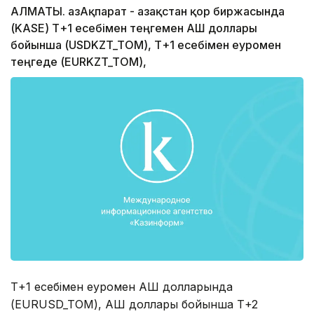
АЛМАТЫ. ҚазАқпарат - Қазақстан қор биржасында
(KASE) Т+1 есебімен теңгемен АҚШ доллары
бойынша (USDKZT_TOM), Т+1 есебімен еуромен
теңгеде (EURKZT_TOM),
Т+1 есебімен еуромен АҚШ долларында
(EURUSD_TOM), АҚШ доллары бойынша Т+2