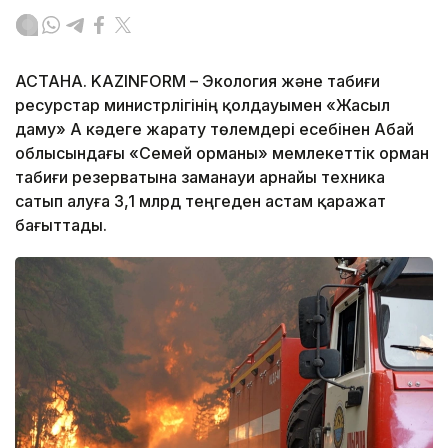
АСТАНА. KAZINFORM – Экология және табиғи
ресурстар министрлігінің қолдауымен «Жасыл
даму» АҚ кәдеге жарату төлемдері есебінен Абай
облысындағы «Семей орманы» мемлекеттік орман
табиғи резерватына заманауи арнайы техника
сатып алуға 3,1 млрд теңгеден астам қаражат
бағыттады.