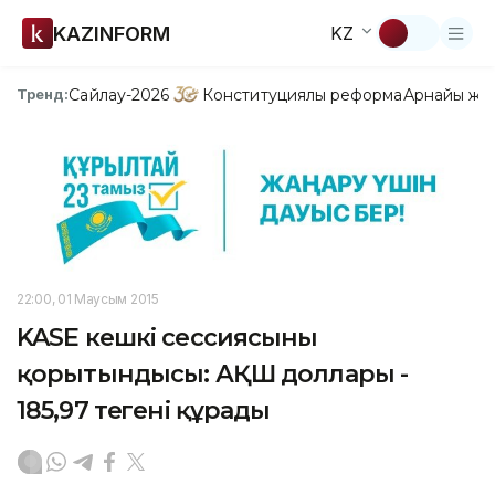
KAZINFORM
KZ
Сайлау-2026
Конституциялық реформа
Арнайы жо
Тренд:
22:00, 01 Маусым 2015
KASE кешкі сессиясының
қорытындысы: АҚШ доллары -
185,97 теңгені құрады