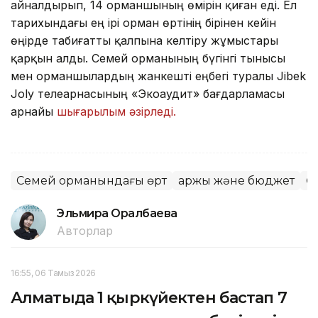
айналдырып, 14 орманшының өмірін қиған еді. Ел
тарихындағы ең ірі орман өртінің бірінен кейін
өңірде табиғатты қалпына келтіру жұмыстары
қарқын алды. Семей орманының бүгінгі тынысы
мен орманшылардың жанкешті еңбегі туралы Jibek
Joly телеарнасының «Экоаудит» бағдарламасы
арнайы
шығарылым әзірледі.
Семей орманындағы өрт
Қаржы және бюджет
Ө
Эльмира Оралбаева
Авторлар
16:55, 06 Тамыз 2026
Алматыда 1 қыркүйектен бастап 7