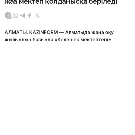
жаңа мектеп қолданысқа беріледі
АЛМАТЫ. KAZINFORM — Алматыда жаңа оқу
жылындың басында «Келешек мектептері»
ашылады.
Фото: Алматы қаласының әкімдігі