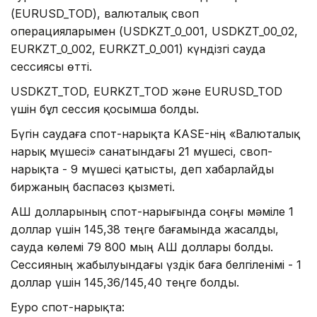
(EURUSD_TOD), валюталық своп
операцияларымен (USDKZT_0_001, USDKZT_00_02,
EURKZT_0_002, EURKZT_0_001) күндізгі сауда
сессиясы өтті.
USDKZT_TOD, EURKZT_TOD және EURUSD_TOD
үшін бұл сессия қосымша болды.
Бүгін саудаға спот-нарықта KASE-нің «Валюталық
нарық мүшесі» санатындағы 21 мүшесі, своп-
нарықта - 9 мүшесі қатысты, деп хабарлайды
биржаның баспасөз қызметі.
АҚШ долларының спот-нарығында соңғы мәміле 1
доллар үшін 145,38 теңге бағамында жасалды,
сауда көлемі 79 800 мың АҚШ доллары болды.
Сессияның жабылуындағы үздік баға белгіленімі - 1
доллар үшін 145,36/145,40 теңге болды.
Еуро спот-нарықта: