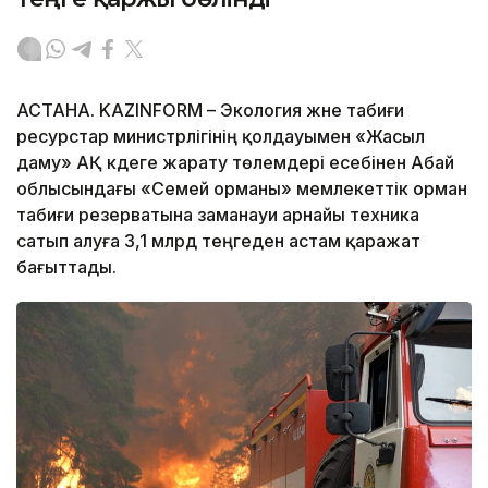
АСТАНА. KAZINFORM – Экология және табиғи
ресурстар министрлігінің қолдауымен «Жасыл
даму» АҚ кәдеге жарату төлемдері есебінен Абай
облысындағы «Семей орманы» мемлекеттік орман
табиғи резерватына заманауи арнайы техника
сатып алуға 3,1 млрд теңгеден астам қаражат
бағыттады.