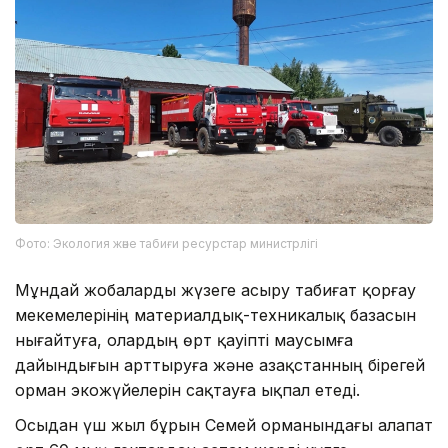
Фото: Экология және табиғи ресурстар министрлігі
Мұндай жобаларды жүзеге асыру табиғат қорғау
мекемелерінің материалдық-техникалық базасын
нығайтуға, олардың өрт қауіпті маусымға
дайындығын арттыруға және Қазақстанның бірегей
орман экожүйелерін сақтауға ықпал етеді.
Осыдан үш жыл бұрын Семей орманындағы алапат