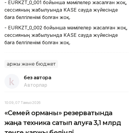
- EURKZT_0_001 бойынша мәмілелер жасалған жоқ,
сессияның жабылуында KASE сауда жүйесінде
баға белгіленімі болған жоқ.
- EURKZT_0_002 бойынша мәмілелер жасалған жоқ,
сессияның жабылуында KASE сауда жүйесінде
баға белгіленімі болған жоқ.
Қаржы және бюджет
без автора
Авторлар
10:09, 07 Тамыз 2026
«Семей орманы» резерватында
жаңа техника сатып алуға 3,1 млрд
теңге қаржы бөлінді