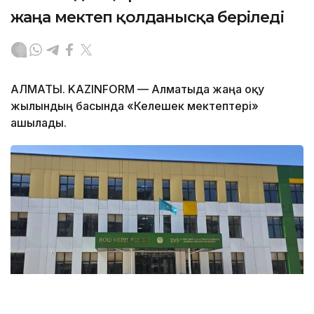
жаңа мектеп қолданысқа беріледі
АЛМАТЫ. KAZINFORM — Алматыда жаңа оқу
жылындың басында «Келешек мектептері»
ашылады.