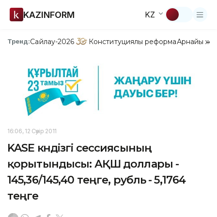
KAZINFORM
KZ
Сайлау-2026
Конституциялық реформа
Арнайы жо
Тренд:
16:06, 12 Сәуір 2011
KASE күндізгі сессиясының
қорытындысы: АҚШ доллары -
145,36/145,40 теңге, рубль - 5,1764
теңге