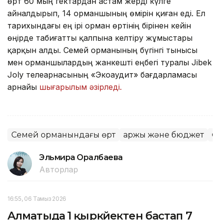
өрт 60 мың гектардан астам жерді күлге
айналдырып, 14 орманшының өмірін қиған еді. Ел
тарихындағы ең ірі орман өртінің бірінен кейін
өңірде табиғатты қалпына келтіру жұмыстары
қарқын алды. Семей орманының бүгінгі тынысы
мен орманшылардың жанкешті еңбегі туралы Jibek
Joly телеарнасының «Экоаудит» бағдарламасы
арнайы
шығарылым әзірледі.
Семей орманындағы өрт
Қаржы және бюджет
Ө
Эльмира Оралбаева
Авторлар
16:55, 06 Тамыз 2026
Алматыда 1 қыркүйектен бастап 7