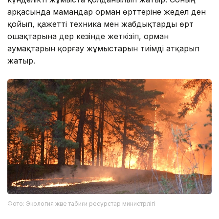
арқасында мамандар орман өрттеріне жедел ден
қойып, қажетті техника мен жабдықтарды өрт
ошақтарына дер кезінде жеткізіп, орман
аумақтарын қорғау жұмыстарын тиімді атқарып
жатыр.
Фото: Экология және табиғи ресурстар министрлігі