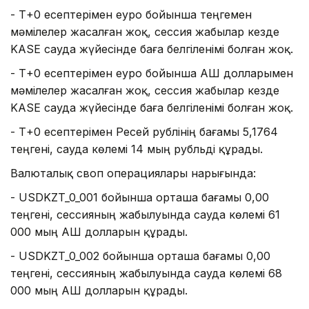
- Т+0 есептерімен еуро бойынша теңгемен
мәмілелер жасалған жоқ, сессия жабылар кезде
KASE сауда жүйесінде баға белгіленімі болған жоқ.
- Т+0 есептерімен еуро бойынша АҚШ долларымен
мәмілелер жасалған жоқ, сессия жабылар кезде
KASE сауда жүйесінде баға белгіленімі болған жоқ.
- Т+0 есептерімен Ресей рублінің бағамы 5,1764
теңгені, сауда көлемі 14 мың рубльді құрады.
Валюталық своп операциялары нарығында:
- USDKZT_0_001 бойынша орташа бағамы 0,00
теңгені, сессияның жабылуында сауда көлемі 61
000 мың АҚШ долларын құрады.
- USDKZT_0_002 бойынша орташа бағамы 0,00
теңгені, сессияның жабылуында сауда көлемі 68
000 мың АҚШ долларын құрады.