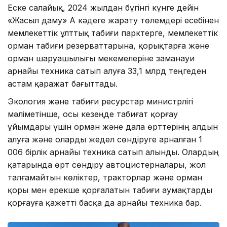
Еске салайық, 2024 жылдан бүгінгі күнге дейін
«Жасыл даму» АҚ кәдеге жарату төлемдері есебінен
мемлекеттік ұлттық табиғи парктерге, мемлекеттік
орман табиғи резерваттарына, қорықтарға және
орман шаруашылығы мекемелеріне заманауи
арнайы техника сатып алуға 33,1 млрд теңгеден
астам қаражат бағыттады.
Экология және табиғи ресурстар министрлігі
мәліметінше, осы кезеңде табиғат қорғау
ұйымдары үшін орман және дала өрттерінің алдын
алуға және оларды жедел сөндіруге арналған 1
006 бірлік арнайы техника сатып алынды. Олардың
қатарында өрт сөндіру автоцистерналары, жол
талғамайтын көліктер, тракторлар және орман
қоры мен ерекше қорғалатын табиғи аумақтарды
қорғауға қажетті басқа да арнайы техника бар.