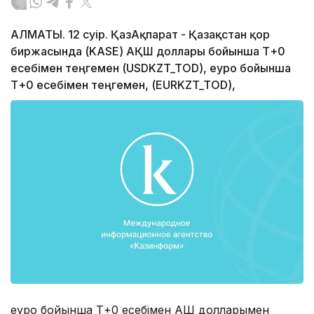
АЛМАТЫ. 12 сәуір. ҚазАқпарат - Қазақстан қор
биржасында (KASE) АҚШ доллары бойынша Т+0
есебімен теңгемен (USDKZT_TOD), еуро бойынша
Т+0 есебімен теңгемен, (EURKZT_TOD),
еуро бойынша Т+0 есебімен АҚШ долларымен