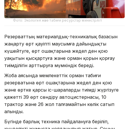
Фото: Экология және табиғи ресурстар министрлігі
Резерваттың материалдық-техникалық базасын
жаңарту өрт қауіпті маусымға дайындықты
күшейтуге, өрт ошақтарына жедел ден қою
уақытын қысқартуға және орман қорын қорғау
тиімділігін арттыруға мүмкіндік береді.
Жоба аясында мемлекеттік орман табиғи
резерватына өрт ошақтарына жедел ден қою
және өртке қарсы іс-шараларды тиімді жүргізуге
қажетті 39 өрт сөндіру автоцистернасы, 10
трактор және 26 жол талғамайтын көлік сатып
алынды.
Бүгінде барлық техника пайдалануға беріліп,
күнделікті жұмыста қолданылып жатыр. Соның