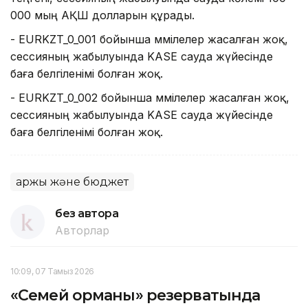
000 мың АҚШ долларын құрады.
- EURKZT_0_001 бойынша мәмілелер жасалған жоқ,
сессияның жабылуында KASE сауда жүйесінде
баға белгіленімі болған жоқ.
- EURKZT_0_002 бойынша мәмілелер жасалған жоқ,
сессияның жабылуында KASE сауда жүйесінде
баға белгіленімі болған жоқ.
Қаржы және бюджет
без автора
Авторлар
10:09, 07 Тамыз 2026
«Семей орманы» резерватында