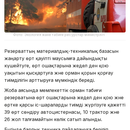
Фото: Экология және табиғи ресурстар министрлігі
Резерваттың материалдық-техникалық базасын
жаңарту өрт қауіпті маусымға дайындықты
күшейтуге, өрт ошақтарына жедел ден қою
уақытын қысқартуға және орман қорын қорғау
тиімділігін арттыруға мүмкіндік береді.
Жоба аясында мемлекеттік орман табиғи
резерватына өрт ошақтарына жедел ден қою және
өртке қарсы іс-шараларды тиімді жүргізуге қажетті
39 өрт сөндіру автоцистернасы, 10 трактор және
26 жол талғамайтын көлік сатып алынды.
Бүгінде барлық техника пайдалануға беріліп,