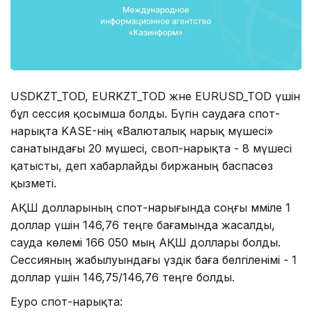
USDKZT_TOD, EURKZT_TOD және EURUSD_TOD үшін
бұл сессия қосымша болды. Бүгін саудаға спот-
нарықта KASE-нің «Валюталық нарық мүшесі»
санатындағы 20 мүшесі, своп-нарықта - 8 мүшесі
қатысты, деп хабарлайды биржаның баспасөз
қызметі.
АҚШ долларының спот-нарығында соңғы мәміле 1
доллар үшін 146,76 теңге бағамында жасалды,
сауда көлемі 166 050 мың АҚШ доллары болды.
Сессияның жабылуындағы үздік баға белгіленімі - 1
доллар үшін 146,75/146,76 теңге болды.
Еуро спот-нарықта: