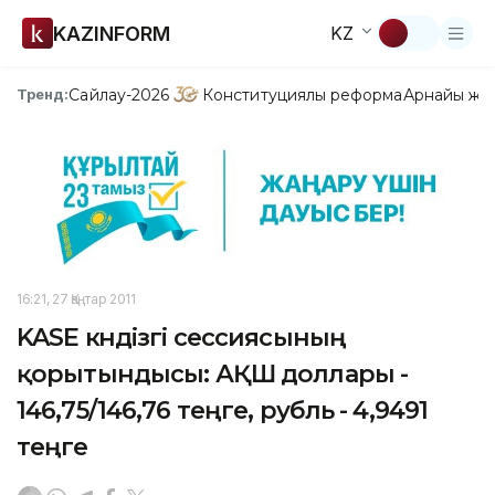
KAZINFORM
KZ
Сайлау-2026
Конституциялық реформа
Арнайы жо
Тренд:
16:21, 27 Қаңтар 2011
KASE күндізгі сессиясының
қорытындысы: АҚШ доллары -
146,75/146,76 теңге, рубль - 4,9491
теңге