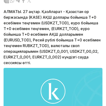
АЛМАТЫ. 27 қаңтар. ҚазАқпарат - Қазақстан қор
биржасында (KASE) АҚШ доллары бойынша Т+0
есебімен теңгемен (USDKZT_TOD), еуро бойынша
Т+0 есебімен теңгемен, (EURKZT_TOD), еуро
бойынша Т+0 есебімен АҚШ долларымен
(EURUSD_TOD), Ресей рублі бойынша Т+0 есебімен
теңгемен RUBKZT_TOD), валюталық своп
операцияларымен (USDKZT_0_001, USDKZT_00_02,
EURKZT_0_001, EURKZT_0_002) күндізгі сауда
сессиясы өтті.