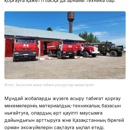
қорғауға қажетті басқа да арнайы техника бар.
Фото: Экология және табиғи ресурстар министрлігі
Мұндай жобаларды жүзеге асыру табиғат қорғау
мекемелерінің материалдық-техникалық базасын
нығайтуға, олардың өрт қауіпті маусымға
дайындығын арттыруға және Қазақстанның бірегей
орман экожүйелерін сақтауға ықпал етеді.