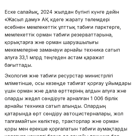
Еске салайық, 2024 жылдан бүгінгі күнге дейін
«Жасыл даму» АҚ кәдеге жарату төлемдері
есебінен мемлекеттік ұлттық табиғи парктерге,
мемлекеттік орман табиғи резерваттарына,
қорықтарға және орман шаруашылығы
мекемелеріне заманауи арнайы техника сатып
алуға 33,1 млрд теңгеден астам қаражат
бағыттады.
Экология және табиғи ресурстар министрлігі
мәліметінше, осы кезеңде табиғат қорғау ұйымдары
үшін орман және дала өрттерінің алдын алуға және
оларды жедел сөндіруге арналған 1 006 бірлік
арнайы техника сатып алынды. Олардың
қатарында өрт сөндіру автоцистерналары, жол
талғамайтын көліктер, тракторлар және орман
қоры мен ерекше қорғалатын табиғи аумақтарды