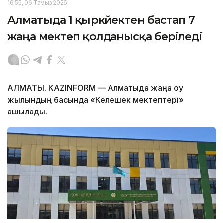
16:55, 06 Тамыз 2026
Алматыда 1 қыркүйектен бастап 7
жаңа мектеп қолданысқа беріледі
АЛМАТЫ. KAZINFORM — Алматыда жаңа оқу
жылындың басында «Келешек мектептері»
ашылады.