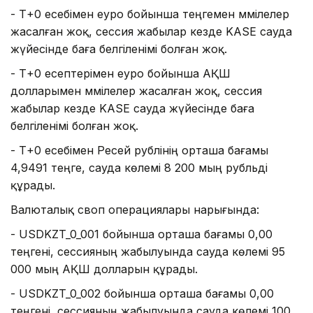
- Т+0 есебімен еуро бойынша теңгемен мәмілелер
жасалған жоқ, сессия жабылар кезде KASE сауда
жүйесінде баға белгіленімі болған жоқ.
- Т+0 есептерімен еуро бойынша АҚШ
долларымен мәмілелер жасалған жоқ, сессия
жабылар кезде KASE сауда жүйесінде баға
белгіленімі болған жоқ.
- Т+0 есебімен Ресей рублінің орташа бағамы
4,9491 теңге, сауда көлемі 8 200 мың рубльді
құрады.
Валюталық своп операциялары нарығында:
- USDKZT_0_001 бойынша орташа бағамы 0,00
теңгені, сессияның жабылуында сауда көлемі 95
000 мың АҚШ долларын құрады.
- USDKZT_0_002 бойынша орташа бағамы 0,00
теңгені, сессияның жабылуында сауда көлемі 100