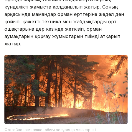
күнделікті жұмыста қолданылып жатыр. Соның
арқасында мамандар орман өрттеріне жедел ден
қойып, қажетті техника мен жабдықтарды өрт
ошақтарына дер кезінде жеткізіп, орман
аумақтарын қорғау жұмыстарын тиімді атқарып
жатыр.
Фото: Экология және табиғи ресурстар министрлігі