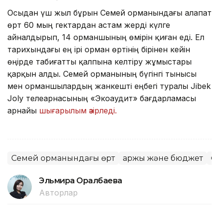
Осыдан үш жыл бұрын Семей орманындағы алапат
өрт 60 мың гектардан астам жерді күлге
айналдырып, 14 орманшының өмірін қиған еді. Ел
тарихындағы ең ірі орман өртінің бірінен кейін
өңірде табиғатты қалпына келтіру жұмыстары
қарқын алды. Семей орманының бүгінгі тынысы
мен орманшылардың жанкешті еңбегі туралы Jibek
Joly телеарнасының «Экоаудит» бағдарламасы
арнайы
шығарылым әзірледі.
Семей орманындағы өрт
Қаржы және бюджет
Ө
Эльмира Оралбаева
Авторлар