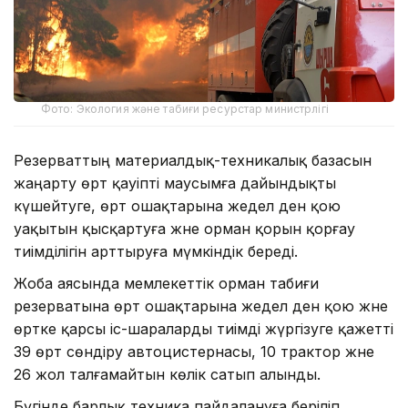
Фото: Экология және табиғи ресурстар министрлігі
Резерваттың материалдық-техникалық базасын
жаңарту өрт қауіпті маусымға дайындықты
күшейтуге, өрт ошақтарына жедел ден қою
уақытын қысқартуға және орман қорын қорғау
тиімділігін арттыруға мүмкіндік береді.
Жоба аясында мемлекеттік орман табиғи
резерватына өрт ошақтарына жедел ден қою және
өртке қарсы іс-шараларды тиімді жүргізуге қажетті
39 өрт сөндіру автоцистернасы, 10 трактор және
26 жол талғамайтын көлік сатып алынды.
Бүгінде барлық техника пайдалануға беріліп,