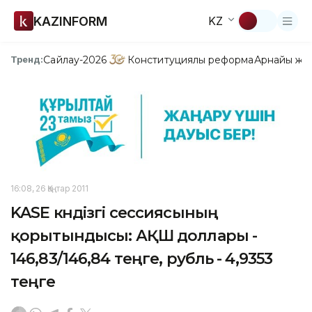
KAZINFORM
KZ
Сайлау-2026
Конституциялық реформа
Арнайы жо
Тренд:
16:08, 26 Қаңтар 2011
KASE күндізгі сессиясының
қорытындысы: АҚШ доллары -
146,83/146,84 теңге, рубль - 4,9353
теңге