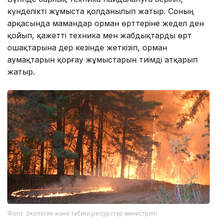
күнделікті жұмыста қолданылып жатыр. Соның
арқасында мамандар орман өрттеріне жедел ден
қойып, қажетті техника мен жабдықтарды өрт
ошақтарына дер кезінде жеткізіп, орман
аумақтарын қорғау жұмыстарын тиімді атқарып
жатыр.
Фото: Экология және табиғи ресурстар министрлігі