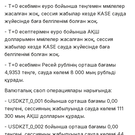
- Т+0 есебімен еуро бойынша теңгемен мәмілелер
жасалған жоқ, сессия жабылар кезде KASE сауда
жүйесінде баға белгіленімі болған жоқ.
- Т+0 есептерімен еуро бойынша АҚШ
долларымен мәмілелер жасалған жоқ, сессия
жабылар кезде KASE сауда жүйесінде баға
белгіленімі болған жоқ.
- Т+0 есебімен Ресей рублінің орташа бағамы
4,9353 теңге, сауда көлемі 8 000 мың рубльді
құрады.
Валюталық своп операциялары нарығында:
- USDKZT_0_001 бойынша орташа бағамы 0,00
теңгені, сессияның жабылуында сауда көлемі 111
300 мың АҚШ долларын құрады.
- USDKZT_0_002 бойынша орташа бағамы 0,00
теңгені, сессияның жабылуында сауда көлемі 44