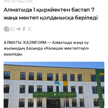
16:55, 06 Тамыз 2026
Алматыда 1 қыркүйектен бастап 7
жаңа мектеп қолданысқа беріледі
АЛМАТЫ. KAZINFORM — Алматыда жаңа оқу
жылындың басында «Келешек мектептері»
ашылады.