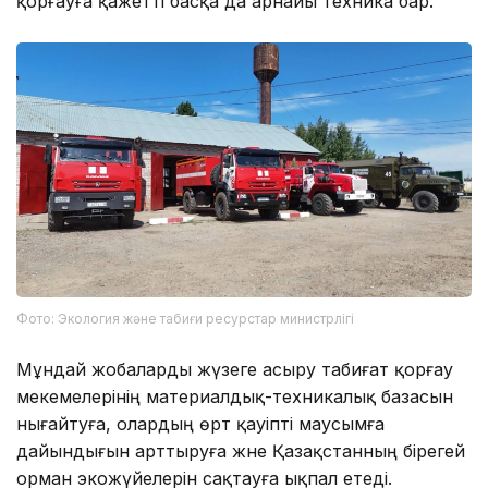
қорғауға қажетті басқа да арнайы техника бар.
Фото: Экология және табиғи ресурстар министрлігі
Мұндай жобаларды жүзеге асыру табиғат қорғау
мекемелерінің материалдық-техникалық базасын
нығайтуға, олардың өрт қауіпті маусымға
дайындығын арттыруға және Қазақстанның бірегей
орман экожүйелерін сақтауға ықпал етеді.