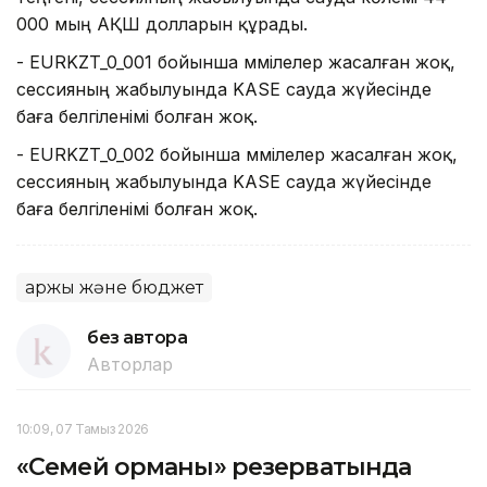
000 мың АҚШ долларын құрады.
- EURKZT_0_001 бойынша мәмілелер жасалған жоқ,
сессияның жабылуында KASE сауда жүйесінде
баға белгіленімі болған жоқ.
- EURKZT_0_002 бойынша мәмілелер жасалған жоқ,
сессияның жабылуында KASE сауда жүйесінде
баға белгіленімі болған жоқ.
Қаржы және бюджет
без автора
Авторлар
10:09, 07 Тамыз 2026
«Семей орманы» резерватында