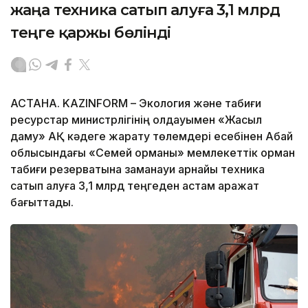
жаңа техника сатып алуға 3,1 млрд
теңге қаржы бөлінді
АСТАНА. KAZINFORM – Экология және табиғи
ресурстар министрлігінің қолдауымен «Жасыл
даму» АҚ кәдеге жарату төлемдері есебінен Абай
облысындағы «Семей орманы» мемлекеттік орман
табиғи резерватына заманауи арнайы техника
сатып алуға 3,1 млрд теңгеден астам қаражат
бағыттады.