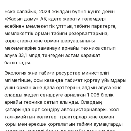
Еске салайық, 2024 жылдан бүгінгі күнге дейін
«Жасыл даму» АҚ кәдеге жарату төлемдері
есебінен мемлекеттік ұлттық табиғи парктерге,
мемлекеттік орман табиғи резерваттарына,
қорықтарға және орман шаруашылығы
мекемелеріне заманауи арнайы техника сатып
алуға 33,1 млрд теңгеден астам қаражат
бағыттады.
Экология және табиғи ресурстар министрлігі
мәліметінше, осы кезеңде табиғат қорғау ұйымдары
үшін орман және дала өрттерінің алдын алуға және
оларды жедел сөндіруге арналған 1 006 бірлік
арнайы техника сатып алынды. Олардың
қатарында өрт сөндіру автоцистерналары, жол
талғамайтын көліктер, тракторлар және орман
қоры мен ерекше қорғалатын табиғи аумақтарды