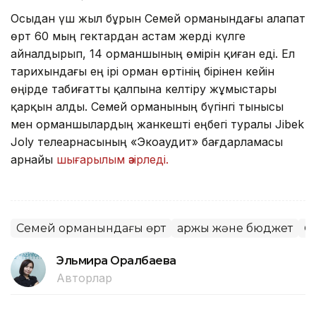
Осыдан үш жыл бұрын Семей орманындағы алапат
өрт 60 мың гектардан астам жерді күлге
айналдырып, 14 орманшының өмірін қиған еді. Ел
тарихындағы ең ірі орман өртінің бірінен кейін
өңірде табиғатты қалпына келтіру жұмыстары
қарқын алды. Семей орманының бүгінгі тынысы
мен орманшылардың жанкешті еңбегі туралы Jibek
Joly телеарнасының «Экоаудит» бағдарламасы
арнайы
шығарылым әзірледі.
Семей орманындағы өрт
Қаржы және бюджет
Ө
Эльмира Оралбаева
Авторлар