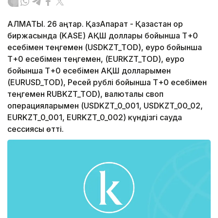
АЛМАТЫ. 26 қаңтар. ҚазАқпарат - Қазақстан қор
биржасында (KASE) АҚШ доллары бойынша Т+0
есебімен теңгемен (USDKZT_TOD), еуро бойынша
Т+0 есебімен теңгемен, (EURKZT_TOD), еуро
бойынша Т+0 есебімен АҚШ долларымен
(EURUSD_TOD), Ресей рублі бойынша Т+0 есебімен
теңгемен RUBKZT_TOD), валюталық своп
операцияларымен (USDKZT_0_001, USDKZT_00_02,
EURKZT_0_001, EURKZT_0_002) күндізгі сауда
сессиясы өтті.