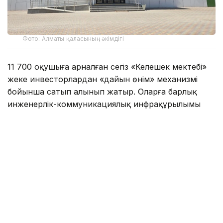
Фото: Алматы қаласының әкімдігі
11 700 оқушыға арналған сегіз «Келешек мектебі»
жеке инвесторлардан «дайын өнім» механизмі
бойынша сатып алынып жатыр. Оларға барлық
инженерлік-коммуникациялық инфрақұрылымы
жүргізілген.
Алматы әкімдігінің мәліметінше, былтыр желтоқсан
айында сегіз нысанның барлығында құрылыс-
монтаж жұмыстары аяқталып, нысандарға
техникалық тексеру жүргізілген. Нысандардың
құнын бағаланған соң, сатып алу-сату шарты
жасалған. Соның нәтижесінда биыл 1 қыркүйектен
бастап 7 жаңа мектеп қолданысқа беріледі.