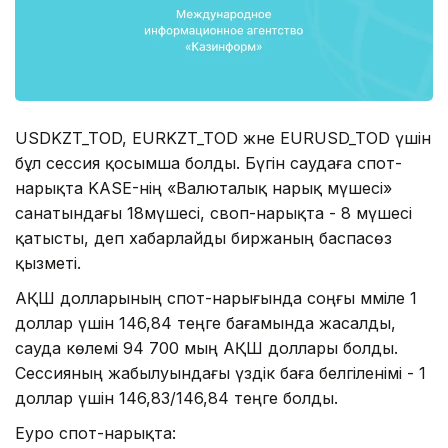
USDKZT_TOD, EURKZT_TOD және EURUSD_TOD үшін
бұл сессия қосымша болды. Бүгін саудаға спот-
нарықта KASE-нің «Валюталық нарық мүшесі»
санатындағы 18мүшесі, своп-нарықта - 8 мүшесі
қатысты, деп хабарлайды биржаның баспасөз
қызметі.
АҚШ долларының спот-нарығында соңғы мәміле 1
доллар үшін 146,84 теңге бағамында жасалды,
сауда көлемі 94 700 мың АҚШ доллары болды.
Сессияның жабылуындағы үздік баға белгіленімі - 1
доллар үшін 146,83/146,84 теңге болды.
Еуро спот-нарықта: