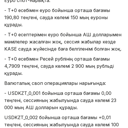
Еуро спот-нарықта:
- Т+0 есебімен еуро бойынша орташа бағамы
190,80 теңгені, сауда көлемі 150 мың еуроны
құрады.
- Т+0 есептерімен еуро бойынша АҚШ долларымен
мәмілелер жасалған жоқ, сессия жабылар кезде
KASE сауда жүйесінде баға белгіленімі болған жоқ.
- Т+0 есебімен Ресей рублінің орташа бағамы
4,7909 теңгені, сауда көлемі 2 900 мың рубльді
құрады.
Валюталық своп операциялары нарығында:
- USDKZT_0_001 бойынша орташа бағамы 0,00
теңгені, сессияның жабылуында сауда көлемі 23
000 мың АҚШ долларын құрады.
USDKZT_0_002 бойынша орташа бағамы +0,01
теңгені, сессияның жабылуында сауда көлемі 100