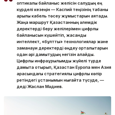
оптикалық байланыс желісін салудың ең
күрделі кезеңін — Каспий теңізінің табаны
арқылы кабель төсеу жұмыстарын аяқтадық.
Жаңа маршрут Қазақстанның әлемдік
деректерді беру желілерімен цифрлық
байланысын күшейтіп, жасанды
интеллект, «бұлтты» технологиялар және
заманауи деректерді өңдеу орталықтарын
одан әрі дамытудың негізін қалайды.
Цифрлық инфрақұрылымды жүйелі түрде
дамыта отырып, Қазақстан Еуропа мен Азия
арасындағы стратегиялық цифрлық көпір
ретіндегі ұстанымын нығайта түсуде, —
деді Жаслан Мәдиев.