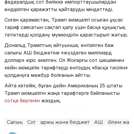
федералдық сот билікке импорттаушылардан
өндірілген қаражатты қайтаруды міндеттеді.
Соған қарамастан, Трамп әкімшілігі осыған ұқсас
тариф саясатын сақтап қалу үшін басқа құқықтық
тетіктерді қолдану мүмкіндігін қарастырып жатыр.
Дональд Трамптың айтуынша, енгізілген баж
салығы АҚШ бюджетіне «жүздеген миллиард
доллар» кіріс әкелген. Ол Жоғарғы сот шешімінен
кейін әкімшілік тарифтерді енгізудің «басқа тәсілін»
қолдануға мәжбүр болғанын айтты.
Айта кетейік, бұған дейін Американың 25 штаты
Трамп әкімшілігін жаңа тарифтерге байланысты
сотқа бергенін
жаздық.
Салық
Сот
Қаржы және бюджет
АҚШ
Әлем жаң