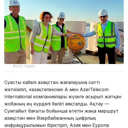
Фото: Үкімет
Суасты кабелі Қазақстан жағалауына сәтті
жеткізіліп, «Қазақтелеком» АҚ мен AzerTelecom
International компаниялары жүзеге асырып жатқан
жобаның ең күрделі бөлігі аяқталды. Ақтау —
Сумгайыт бағыты бойынша өтетін жаңа маршрут
Қазақстан мен Әзербайжанның цифрлық
инфрақұрылымын біріктіріп, Азия мен Еуропа