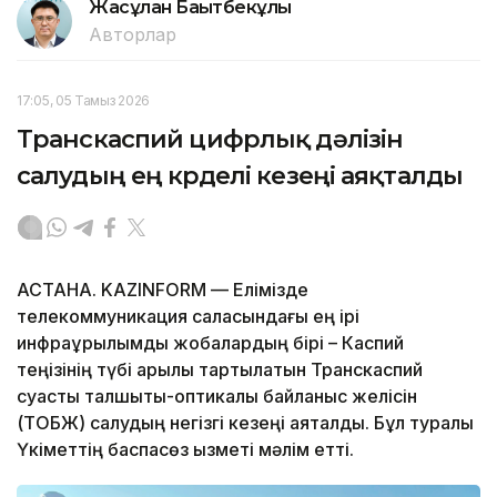
Жасұлан Бақытбекұлы
Авторлар
17:05, 05 Тамыз 2026
Транскаспий цифрлық дәлізін
салудың ең күрделі кезеңі аяқталды
АСТАНА. KAZINFORM — Елімізде
телекоммуникация саласындағы ең ірі
инфрақұрылымдық жобалардың бірі – Каспий
теңізінің түбі арқылы тартылатын Транскаспий
суасты талшықты-оптикалық байланыс желісін
(ТОБЖ) салудың негізгі кезеңі аяқталды. Бұл туралы
Үкіметтің баспасөз қызметі мәлім етті.