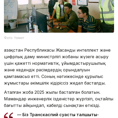
Фото: Үкімет
Қазақстан Республикасы Жасанды интеллект және
цифрлық даму министрлігі жобаны жүзеге асыру
үшін қажетті нормативтік, ұйымдастырушылық
және кедендік рәсімдердің орындалуын
қамтамасыз етті. Соның нәтижесінде құрылыс
жұмыстары әкімшілік кідіріссіз жедел басталды.
Аталған жоба 2025 жылы басталған болатын.
Мамандар инженерлік ізденістер жүргізіп, оңтайлы
бағытты айқындап, кабелді сынақтан өткізді.
— Біз Транскаспий суасты талшықты-