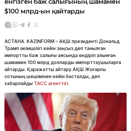
енгізген баж салығының шамамен
$100 млрд-ын қайтарды
АСТАНА. KAZINFORM – АҚШ президенті Дональд
Трамп әкімшілігі кейін заңсыз деп танылған
импорттық баж салығы аясында өндіріп алынған
шамамен 100 млрд долларды импорттаушыларға
қайтарды. Қаражатты қайтару АҚШ Жоғарғы
сотының шешімінен кейін басталды, деп
хабарлайды
ТАСС агенттігі
.