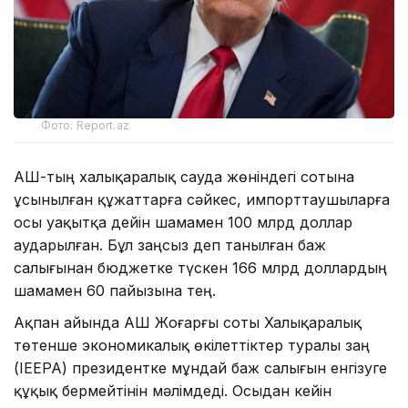
Фото: Report.az
АҚШ-тың халықаралық сауда жөніндегі сотына
ұсынылған құжаттарға сәйкес, импорттаушыларға
осы уақытқа дейін шамамен 100 млрд доллар
аударылған. Бұл заңсыз деп танылған баж
салығынан бюджетке түскен 166 млрд доллардың
шамамен 60 пайызына тең.
Ақпан айында АҚШ Жоғарғы соты Халықаралық
төтенше экономикалық өкілеттіктер туралы заң
(IEEPA) президентке мұндай баж салығын енгізуге
құқық бермейтінін мәлімдеді. Осыдан кейін