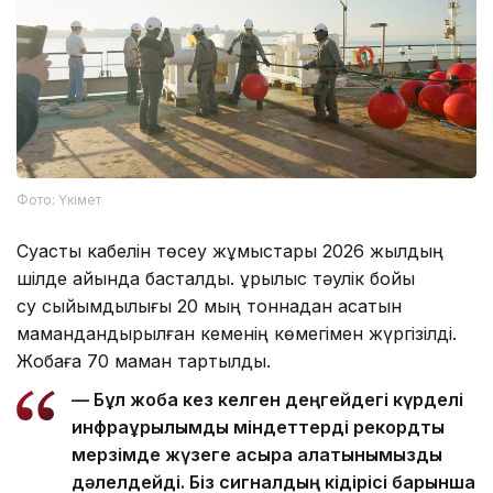
Фото: Үкімет
Суасты кабелін төсеу жұмыстары 2026 жылдың
шілде айында басталды. Құрылыс тәулік бойы
су сыйымдылығы 20 мың тоннадан асатын
мамандандырылған кеменің көмегімен жүргізілді.
Жобаға 70 маман тартылды.
— Бұл жоба кез келген деңгейдегі күрделі
инфрақұрылымдық міндеттерді рекордтық
мерзімде жүзеге асыра алатынымызды
дәлелдейді. Біз сигналдың кідірісі барынша