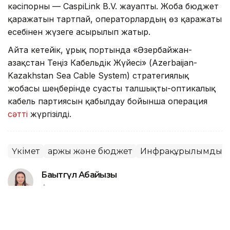
кәсіпорны — CaspiLink B.V. жауапты. Жоба бюджет
қаражатын тартпай, операторлардың өз қаражаты
есебінен жүзеге асырылып жатыр.
Айта кетейік, Құрық портында «Әзербайжан-
Қазақстан Теңіз Кабельдік Жүйесі» (Azerbaijan-
Kazakhstan Sea Cable System) стратегиялық
жобасы шеңберінде суасты талшықты-оптикалық
кабель партиясын қабылдау бойынша операция
сәтті
жүргізілді.
Үкімет
Қаржы және бюджет
Инфрақұрылымдық 
Бақытгүл Абайқызы
Авторлар
09:17, 24 Шілде 2026