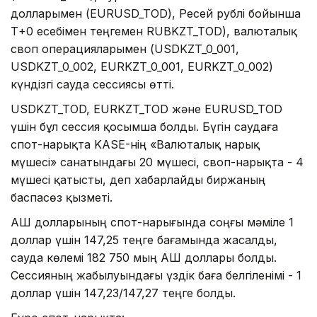
долларымен (EURUSD_TOD), Ресей рублі бойынша
Т+0 есебімен теңгемен RUBKZT_TOD), валюталық
своп операцияларымен (USDKZT_0_001,
USDKZT_0_002, EURKZT_0_001, EURKZT_0_002)
күндізгі сауда сессиясы өтті.
USDKZT_TOD, EURKZT_TOD және EURUSD_TOD
үшін бұл сессия қосымша болды. Бүгін саудаға
спот-нарықта KASE-нің «Валюталық нарық
мүшесі» санатындағы 20 мүшесі, своп-нарықта - 4
мүшесі қатысты, деп хабарлайды биржаның
баспасөз қызметі.
АҚШ долларының спот-нарығында соңғы мәміле 1
доллар үшін 147,25 теңге бағамында жасалды,
сауда көлемі 182 750 мың АҚШ доллары болды.
Сессияның жабылуындағы үздік баға белгіленімі - 1
доллар үшін 147,23/147,27 теңге болды.