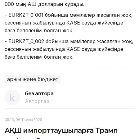
000 мың АҚШ долларын құрады.
- EURKZT_0_001 бойынша мәмілелер жасалған жоқ,
сессияның жабылуында KASE сауда жүйесінде
баға белгіленімі болған жоқ.
- EURKZT_0_002 бойынша мәмілелер жасалған жоқ,
сессияның жабылуында KASE сауда жүйесінде
баға белгіленімі болған жоқ.
Қаржы және бюджет
без автора
Авторлар
05:16, 06 Тамыз 2026
АҚШ импорттаушыларға Трамп