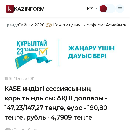
KAZINFORM
KZ
Сайлау-2026
Конституциялық реформа
Арнайы жо
Тренд:
16:16, 11 Қаңтар 2011
KASE күндізгі сессиясының
қорытындысы: АҚШ доллары -
147,23/147,27 теңге, еуро - 190,80
теңге, рубль - 4,7909 теңге