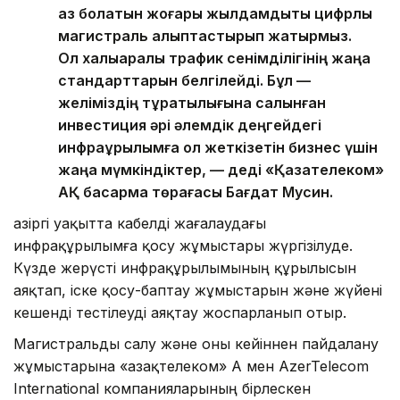
аз болатын жоғары жылдамдықты цифрлық
магистраль қалыптастырып жатырмыз.
Ол халықаралық трафик сенімділігінің жаңа
стандарттарын белгілейді. Бұл —
желіміздің тұрақтылығына салынған
инвестиция әрі әлемдік деңгейдегі
инфрақұрылымға қол жеткізетін бизнес үшін
жаңа мүмкіндіктер, — деді «Қазақтелеком»
АҚ басқарма төрағасы Бағдат Мусин.
Қазіргі уақытта кабелді жағалаудағы
инфрақұрылымға қосу жұмыстары жүргізілуде.
Күзде жерүсті инфрақұрылымының құрылысын
аяқтап, іске қосу-баптау жұмыстарын және жүйені
кешенді тестілеуді аяқтау жоспарланып отыр.
Магистральды салу және оны кейіннен пайдалану
жұмыстарына «Қазақтелеком» АҚ мен AzerTelecom
International компанияларының бірлескен