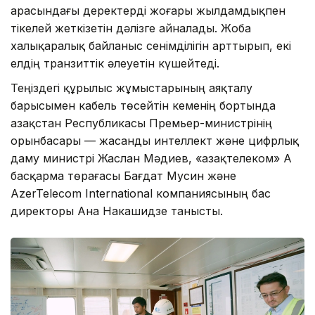
арасындағы деректерді жоғары жылдамдықпен
тікелей жеткізетін дәлізге айналады. Жоба
халықаралық байланыс сенімділігін арттырып, екі
елдің транзиттік әлеуетін күшейтеді.
Теңіздегі құрылыс жұмыстарының аяқталу
барысымен кабель төсейтін кеменің бортында
Қазақстан Республикасы Премьер-министрінің
орынбасары — жасанды интеллект және цифрлық
даму министрі Жаслан Мәдиев, «Қазақтелеком» АҚ
басқарма төрағасы Бағдат Мусин және
AzerTelecom International компаниясының бас
директоры Ана Накашидзе танысты.