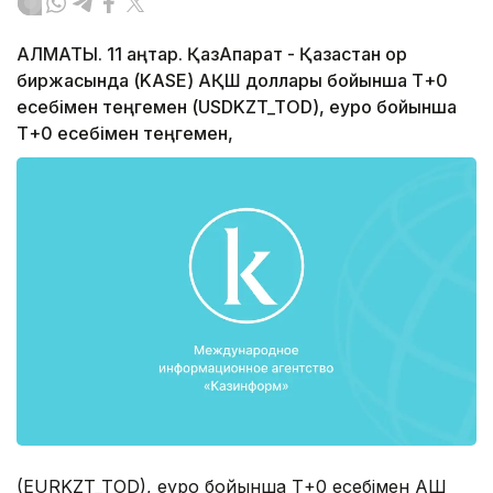
АЛМАТЫ. 11 қаңтар. ҚазАқпарат - Қазақстан қор
биржасында (KASE) АҚШ доллары бойынша Т+0
есебімен теңгемен (USDKZT_TOD), еуро бойынша
Т+0 есебімен теңгемен,
(EURKZT_TOD), еуро бойынша Т+0 есебімен АҚШ