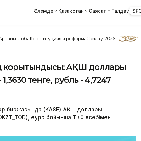
Әлемде
Қазақстан
Саясат
Талдау
SP
Арнайы жоба
Конституциялық реформа
Сайлау-2026
ның қорытындысы: АҚШ доллары
- 1,3630 теңге, рубль - 4,7247
ан қор биржасында (KASE) АҚШ доллары
DKZT_TOD), еуро бойынша Т+0 есебімен