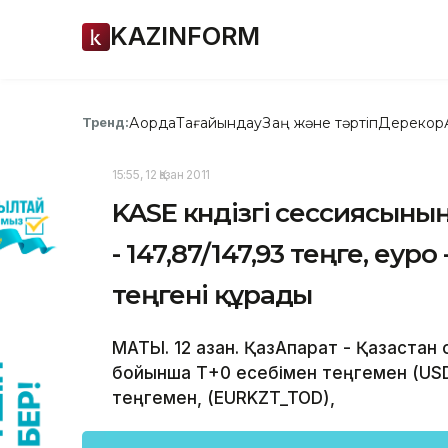
KAZINFORM
Ақорда
Тағайындау
Заң және тәртіп
Дерекқор
Тренд:
15:55, 12 Қазан 2011
KASE күндізгі сессиясы
- 147,87/147,93 теңге, еуро 
теңгені құрады
МАТЫ. 12 қазан. ҚазАқпарат - Қазақст
бойынша Т+0 есебімен теңгемен (US
теңгемен, (EURKZT_TOD),