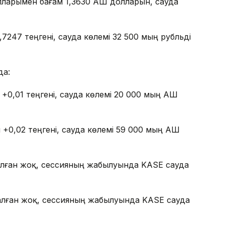
лларымен бағам 1,3630 АҚШ долларын, сауда
,7247 теңгені, сауда көлемі 32 500 мың рубльді
да:
0,01 теңгені, сауда көлемі 20 000 мың АҚШ
0,02 теңгені, сауда көлемі 59 000 мың АҚШ
алған жоқ, сессияның жабылуында KASE сауда
алған жоқ, сессияның жабылуында KASE сауда