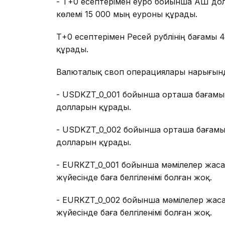
- Т+0 есептерімен еуро бойынша АҚШ до
көлемі 15 000 мың еуроны құрады.
Т+0 есептерімен Ресей рублінің бағамы 4
құрады.
Валюталық своп операциялары нарығын
- USDKZT_0_001 бойынша орташа бағамы +
долларын құрады.
- USDKZT_0_002 бойынша орташа бағамы +
долларын құрады.
- EURKZT_0_001 бойынша мәмілелер жас
жүйесінде баға белгіленімі болған жоқ.
- EURKZT_0_002 бойынша мәмілелер жас
жүйесінде баға белгіленімі болған жоқ.