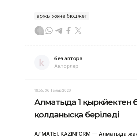
Қаржы және бюджет
без автора
Авторлар
16:55, 06 Тамыз 2026
Алматыда 1 қыркүйектен 
қолданысқа беріледі
АЛМАТЫ. KAZINFORM — Алматыда жаң