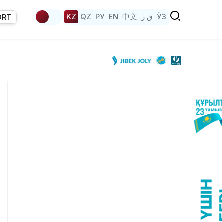
KZ
QZ
РУ
EN
中文
ق ز
ЎЗ
ORT