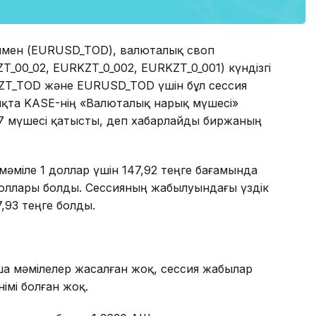
ымен (EURUSD_TOD), валюталық своп
_00_02, EURKZT_0_002, EURKZT_0_001) күндізгі
KZT_TOD және EURUSD_TOD үшін бұл сессия
ықта KASE-нің «Валюталық нарық мүшесі»
 7 мүшесі қатысты, деп хабарлайды биржаның
әміле 1 доллар үшін 147,92 теңге бағамында
доллары болды. Сессияның жабылуындағы үздік
7,93 теңге болды.
ша мәмілелер жасалған жоқ, сессия жабылар
імі болған жоқ.