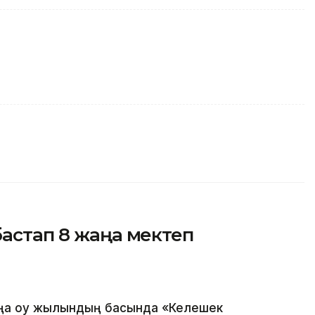
бастап 8 жаңа мектеп
а оқу жылындың басында «Келешек