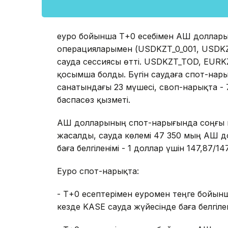
еуро бойынша Т+0 есебімен АҚШ доллар
операцияларымен (USDKZT_0_001, USDKZT
сауда сессиясы өтті. USDKZT_TOD, EUR
қосымша болды. Бүгін саудаға спот-нар
санатындағы 23 мүшесі, своп-нарықта -
баспасөз қызметі.
АҚШ долларының спот-нарығында соңғы м
жасалды, сауда көлемі 47 350 мың АҚШ 
баға белгіленімі - 1 доллар үшін 147,87/14
Еуро спот-нарықта:
- Т+0 есептерімен еуромен теңге бойын
кезде KASE сауда жүйесінде баға белгілен