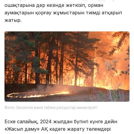
ошақтарына дер кезінде жеткізіп, орман
аумақтарын қорғау жұмыстарын тиімді атқарып
жатыр.
Фото: Экология және табиғи ресурстар министрлігі
Еске салайық, 2024 жылдан бүгінгі күнге дейін
«Жасыл даму» АҚ кәдеге жарату төлемдері