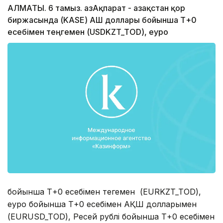
АЛМАТЫ. 6 тамыз. ҚазАқпарат - Қазақстан қор
биржасында (KASE) АҚШ доллары бойынша Т+0
есебімен теңгемен (USDKZT_TOD), еуро
бойынша Т+0 есебімен теңгемен (EURKZT_TOD),
еуро бойынша Т+0 есебімен АҚШ долларымен
(EURUSD_TOD), Ресей рублі бойынша Т+0 есебімен