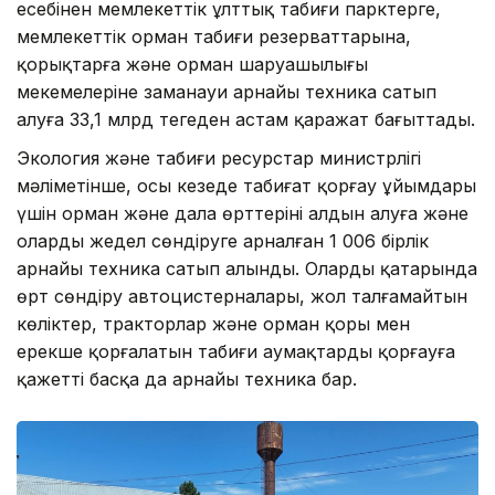
есебінен мемлекеттік ұлттық табиғи парктерге,
мемлекеттік орман табиғи резерваттарына,
қорықтарға және орман шаруашылығы
мекемелеріне заманауи арнайы техника сатып
алуға 33,1 млрд теңгеден астам қаражат бағыттады.
Экология және табиғи ресурстар министрлігі
мәліметінше, осы кезеңде табиғат қорғау ұйымдары
үшін орман және дала өрттерінің алдын алуға және
оларды жедел сөндіруге арналған 1 006 бірлік
арнайы техника сатып алынды. Олардың қатарында
өрт сөндіру автоцистерналары, жол талғамайтын
көліктер, тракторлар және орман қоры мен
ерекше қорғалатын табиғи аумақтарды қорғауға
қажетті басқа да арнайы техника бар.