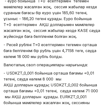
- еуро бойынша Т+0 есептерімен теңгемен
мәмілелер жасалған жоқ, сессия жабылар кезде
сұраным бағасы бір еуро үшін 185,60 теңгені,
ұсыныс - 186,20 теңгені құрады. Еуро бойынша
Т+0 есептерімен АҚШ долларымен мәмілелер
жасалған жоқ, сессия жабылар кезде KASE сауда
жүйесінде баға белгіленімі болған жоқ.
- Ресей рублінің T+0 есептерімен теңгемен орташа
баға белгіленімі бір рубль үшін 4,7158 теңге, сауда
көлемі 18 000 мың рубль болды.
Валюталық своп операциялары нарығында:
- USDKZT_0_001 бойынша орташа бағамы +0,01
теңгені, сауда көлемі 8 000 мың
АҚШ долларын құрады; USDKZT_0_002 бойынша
орташа бағамы +0,01 теңгені, сауда көлемі 71 000
мың АҚШ долларын құрады. EURKZT_0_001
бойынша мәмілелер жасалған жоқ, сессияның