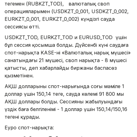
теңгемен (RUBKZT_TOD), валюталық своп
операцияларымен (USDKZT_0_001, USDKZT_0_002,
EURKZT_0_001, EURKZT_0_002) күндізгі сауда
сессиясы өтті.
USDKZT_TOD, EURKZT_TOD и EURUSD_TOD үшін
бұл сессия қосымша болды. Дүйсенбі күні саудаға
спот-нарықта KASE-нің «Валюталық нарық мүшесі»
санатындағы 21 мүшесі, своп нарықта - 8 мүшесі
қатысты, деп хабарлайды биржаның баспасөз
қызметінен.
АҚШ долларының спот-нарығында соңғы мәміле 1
доллар үшін 150,14 теңге, сауда көлемі 91 800 мың
АҚШ доллары болды. Сессияның жабылуындағы
үздік баға белгіленімі - 1 доллар үшін 150,14/150,16
теңгені құрады.
Еуро спот-нарықта: