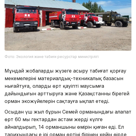
Фото: Экология және табиғи ресурстар министрлігі
Мұндай жобаларды жүзеге асыру табиғат қорғау
мекемелерінің материалдық-техникалық базасын
нығайтуға, олардың өрт қауіпті маусымға
дайындығын арттыруға және Қазақстанның бірегей
орман экожүйелерін сақтауға ықпал етеді.
Осыдан үш жыл бұрын Семей орманындағы алапат
өрт 60 мың гектардан астам жерді күлге
айналдырып, 14 орманшының өмірін қиған еді. Ел
тарихындағы ең ірі орман өртінің бірінен кейін өңірде