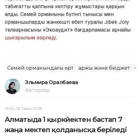
табиғатты қалпына келтіру жұмыстары қарқын
алды. Семей орманының бүгінгі тынысы мен
орманшылардың жанкешті еңбегі туралы Jibek Joly
телеарнасының «Экоаудит» бағдарламасы арнайы
шығарылым әзірледі.
Семей орманындағы өрт
Қаржы және бюджет
Ө
Эльмира Оралбаева
Авторлар
16:55, 06 Тамыз 2026
Алматыда 1 қыркүйектен бастап 7
жаңа мектеп қолданысқа беріледі