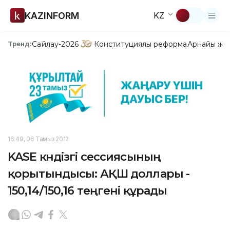
KAZINFORM
KZ
Сайлау-2026
Конституциялық реформа
Арнайы жо
Тренд:
16:49, 06 Тамыз 2012
KASE күндізгі сессиясының
қорытындысы: АҚШ доллары -
150,14/150,16 теңгені құрады