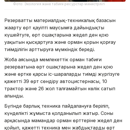
Фото: Экология және табиғи ресурстар министрлігі
Резерваттың материалдық-техникалық базасын
жаңарту өрт қауіпті маусымға дайындықты
күшейтуге, өрт ошақтарына жедел ден қою
уақытын қысқартуға және орман қорын қорғау
тиімділігін арттыруға мүмкіндік береді.
Жоба аясында мемлекеттік орман табиғи
резерватына өрт ошақтарына жедел ден қою
және өртке қарсы іс-шараларды тиімді жүргізуге
қажетті 39 өрт сөндіру автоцистернасы, 10
трактор және 26 жол талғамайтын көлік сатып
алынды.
Бүгінде барлық техника пайдалануға беріліп,
күнделікті жұмыста қолданылып жатыр. Соның
арқасында мамандар орман өрттеріне жедел ден
қойып, қажетті техника мен жабдықтарды өрт