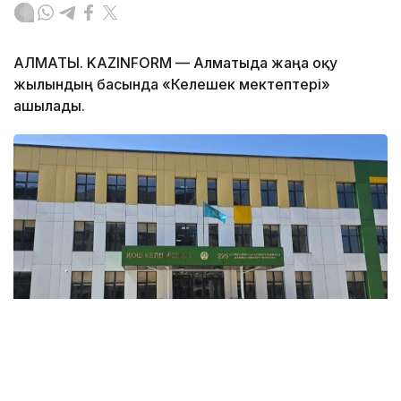
АЛМАТЫ. KAZINFORM — Алматыда жаңа оқу
жылындың басында «Келешек мектептері»
ашылады.
Фото: Алматы қаласының әкімдігі