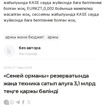
жабылуында KASE сауда жүйесінде баға белгіленімі
болған жоқ; EURKZT_0_002 бойынша мәмілелер
жасалған жоқ, сессияның жабылуында KASE сауда
жүйесінде баға белгіленімі болған жоқ.
Қаржы және бюджет
Қаржы
без автора
Авторлар
10:09, 07 Тамыз 2026
«Семей орманы» резерватында
жаңа техника сатып алуға 3,1 млрд
теңге қаржы бөлінді