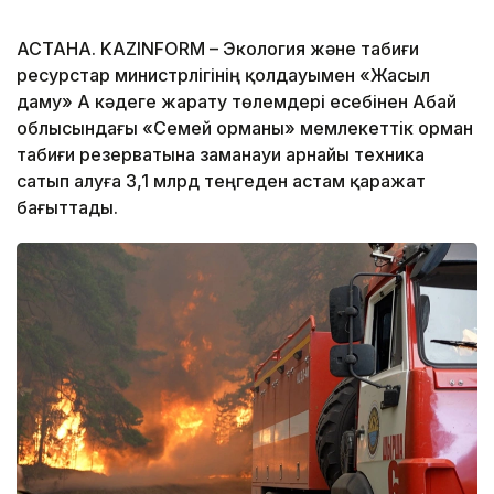
АСТАНА. KAZINFORM – Экология және табиғи
ресурстар министрлігінің қолдауымен «Жасыл
даму» АҚ кәдеге жарату төлемдері есебінен Абай
облысындағы «Семей орманы» мемлекеттік орман
табиғи резерватына заманауи арнайы техника
сатып алуға 3,1 млрд теңгеден астам қаражат
бағыттады.