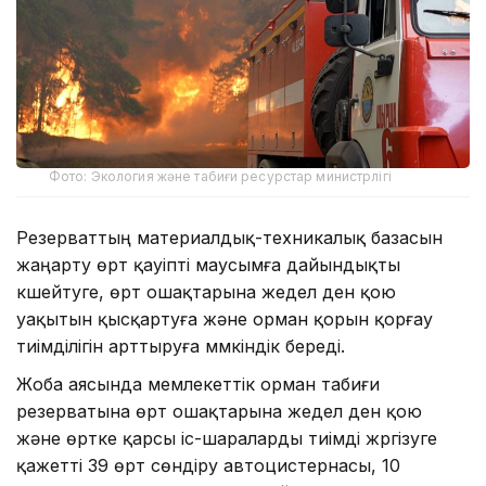
Фото: Экология және табиғи ресурстар министрлігі
Резерваттың материалдық-техникалық базасын
жаңарту өрт қауіпті маусымға дайындықты
күшейтуге, өрт ошақтарына жедел ден қою
уақытын қысқартуға және орман қорын қорғау
тиімділігін арттыруға мүмкіндік береді.
Жоба аясында мемлекеттік орман табиғи
резерватына өрт ошақтарына жедел ден қою
және өртке қарсы іс-шараларды тиімді жүргізуге
қажетті 39 өрт сөндіру автоцистернасы, 10