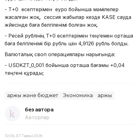
- Т+0 есептерімен еуро бойынша мәмілелер
жасалған жоқ, сессия жабылар кезде KASE сауда
жүйесінде баға белгіленімі болған жоқ.
- Ресей рублінің T+0 есептерімен теңгемен орташа
баға белгіленімі бір рубль үшін 4,9126 рубль болды.
Валюталық своп операциялары нарығында:
- USDKZT_0_001 бойынша орташа бағамы +0,04
теңгені құрады;
Қаржы және бюджет
Экономика
Қаржы
без автора
Авторлар
10:09, 07 Тамыз 2026