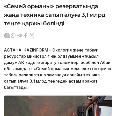
«Семей орманы» резерватында
жаңа техника сатып алуға 3,1 млрд
теңге қаржы бөлінді
АСТАНА. KAZINFORM – Экология және табиғи
ресурстар министрлігінің қолдауымен «Жасыл
даму» АҚ кәдеге жарату төлемдері есебінен Абай
облысындағы «Семей орманы» мемлекеттік орман
табиғи резерватына заманауи арнайы техника
сатып алуға 3,1 млрд теңгеден астам қаражат
бағыттады.