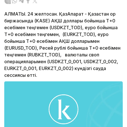
АЛМАТЫ. 24 желтоқсан. ҚазАқпарат - Қазақстан қор
биржасында (KASE) АҚШ доллары бойынша Т+0
есебімен теңгемен (USDKZT_TOD), еуро бойынша
Т+0 есебімен теңгемен, (EURKZT_TOD), еуро
бойынша Т+0 есебімен АҚШ долларымен
(EURUSD_TOD), Ресей рублі бойынша Т+0 есебімен
теңгемен (RUBKZT_TOD), валюталық своп
операцияларымен (USDKZT_0_001, USDKZT_0_002,
EURKZT_0_001, EURKZT_0_002) күндізгі сауда
сессиясы өтті.