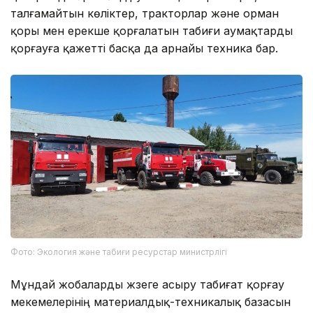
талғамайтын көліктер, тракторлар және орман
қоры мен ерекше қорғалатын табиғи аумақтарды
қорғауға қажетті басқа да арнайы техника бар.
Фото: Экология және табиғи ресурстар министрлігі
Мұндай жобаларды жүзеге асыру табиғат қорғау
мекемелерінің материалдық-техникалық базасын