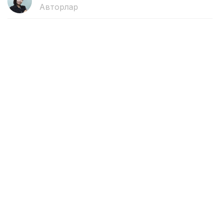
Авторлар
16:55, 06 Тамыз 2026
Алматыда 1 қыркүйектен бастап 7
жаңа мектеп қолданысқа беріледі
АЛМАТЫ. KAZINFORM — Алматыда жаңа оқу
жылындың басында «Келешек мектептері»
ашылады.