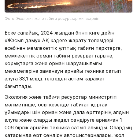
Фото: Экология және табиғи ресурстар министрлігі
Еске салайық, 2024 жылдан бүгінгі күнге дейін
«Жасыл даму» АҚ кәдеге жарату төлемдері
есебінен мемлекеттік ұлттық табиғи парктерге,
мемлекеттік орман табиғи резерваттарына,
қорықтарға және орман шаруашылығы
мекемелеріне заманауи арнайы техника сатып
алуға 33,1 млрд теңгеден астам қаражат
бағыттады.
Экология және табиғи ресурстар министрлігі
мәліметінше, осы кезеңде табиғат қорғау
ұйымдары үшін орман және дала өрттерінің алдын
алуға және оларды жедел сөндіруге арналған 1
006 бірлік арнайы техника сатып алынды. Олардың
қатарында өрт сөндіру автоцистерналары, жол