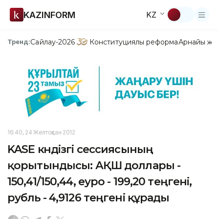
KAZINFORM
KZ
Сайлау-2026
Конституциялық реформа
Арнайы жо
Тренд:
16:40, 24 Желтоқсан 2012
KASE күндізгі сессиясының
қорытындысы: АҚШ доллары -
150,41/150,44, еуро - 199,20 теңгені,
рубль - 4,9126 теңгені құрады