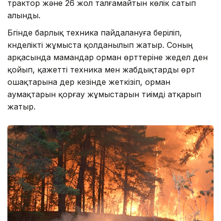
трактор және 26 жол талғамайтын көлік сатып
алынды.
Бүгінде барлық техника пайдалануға беріліп,
күнделікті жұмыста қолданылып жатыр. Соның
арқасында мамандар орман өрттеріне жедел ден
қойып, қажетті техника мен жабдықтарды өрт
ошақтарына дер кезінде жеткізіп, орман
аумақтарын қорғау жұмыстарын тиімді атқарып
жатыр.