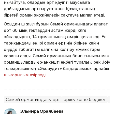
нығайтуға, олардың өрт қауіпті маусымға
дайындығын арттыруға және Қазақстанның
бірегей орман экожүйелерін сақтауға ықпал етеді.
Осыдан үш жыл бұрын Семей орманындағы алапат
өрт 60 мың гектардан астам жерді күлге
айналдырып, 14 орманшының өмірін қиған еді. Ел
тарихындағы ең ірі орман өртінің бірінен кейін
өңірде табиғатты қалпына келтіру жұмыстары
қарқын алды. Семей орманының бүгінгі тынысы мен
орманшылардың жанкешті еңбегі туралы Jibek Joly
телеарнасының «Экоаудит» бағдарламасы арнайы
шығарылым әзірледі.
Семей орманындағы өрт
Қаржы және бюджет
Ө
Эльмира Оралбаева