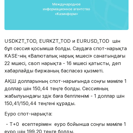
USDKZT_TOD, EURKZT_TOD и EURUSD_TOD үшін
бұл сессия қосымша болды. Саудаға спот-нарықта
KASE-нің «Валюталық нарық мүшесі» санатындағы
22 мүшесі, своп нарықта - 16 мүшесі қатысты, деп
хабарлайды биржаның баспасөз қызметі.
АҚШ долларының спот-нарығында соңғы мәміле 1
доллар үшін 150,44 теңге болды. Сессияның
жабылуындағы үздік баға белгіленімі - 1 доллар үшін
150,41/150,44 теңгені құрады.
Еуро спот-нарықта:
- Т+0 есептерімен еуро бойынша соңғы мәміле 1
еуро үшін 199,20 теңге болды.