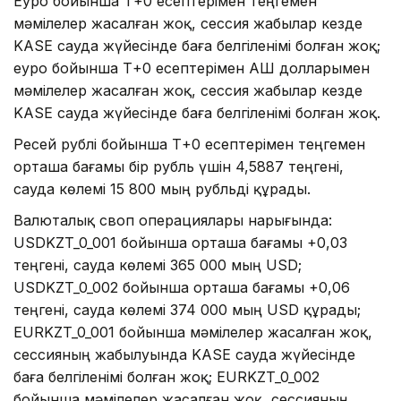
Еуро бойынша Т+0 есептерімен теңгемен
мәмілелер жасалған жоқ, сессия жабылар кезде
KASE сауда жүйесінде баға белгіленімі болған жоқ;
еуро бойынша Т+0 есептерімен АҚШ долларымен
мәмілелер жасалған жоқ, сессия жабылар кезде
KASE сауда жүйесінде баға белгіленімі болған жоқ.
Ресей рублі бойынша Т+0 есептерімен теңгемен
орташа бағамы бір рубль үшін 4,5887 теңгені,
сауда көлемі 15 800 мың рубльді құрады.
Валюталық своп операциялары нарығында:
USDKZT_0_001 бойынша орташа бағамы +0,03
теңгені, сауда көлемі 365 000 мың USD;
USDKZT_0_002 бойынша орташа бағамы +0,06
теңгені, сауда көлемі 374 000 мың USD құрады;
EURKZT_0_001 бойынша мәмілелер жасалған жоқ,
сессияның жабылуында KASE сауда жүйесінде
баға белгіленімі болған жоқ; EURKZT_0_002
бойынша мәмілелер жасалған жоқ, сессияның