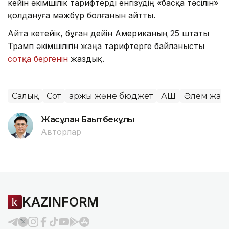
кейін әкімшілік тарифтерді енгізудің «басқа тәсілін»
қолдануға мәжбүр болғанын айтты.
Айта кетейік, бұған дейін Американың 25 штаты
Трамп әкімшілігін жаңа тарифтерге байланысты
сотқа бергенін
жаздық.
Салық
Сот
Қаржы және бюджет
АҚШ
Әлем жаң
Жасұлан Бақытбекұлы
Авторлар
KAZINFORM