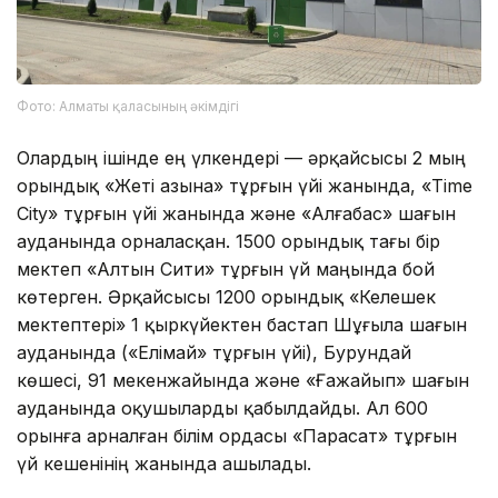
Фото: Алматы қаласының әкімдігі
Олардың ішінде ең үлкендері — әрқайсысы 2 мың
орындық «Жеті Қазына» тұрғын үйі жанында, «Time
City» тұрғын үйі жанында және «Алғабас» шағын
ауданында орналасқан. 1500 орындық тағы бір
мектеп «Алтын Сити» тұрғын үй маңында бой
көтерген. Әрқайсысы 1200 орындық «Келешек
мектептері» 1 қыркүйектен бастап Шұғыла шағын
ауданында («Елімай» тұрғын үйі), Бурундай
көшесі, 91 мекенжайында және «Ғажайып» шағын
ауданында оқушыларды қабылдайды. Ал 600
орынға арналған білім ордасы «Парасат» тұрғын
үй кешенінің жанында ашылады.