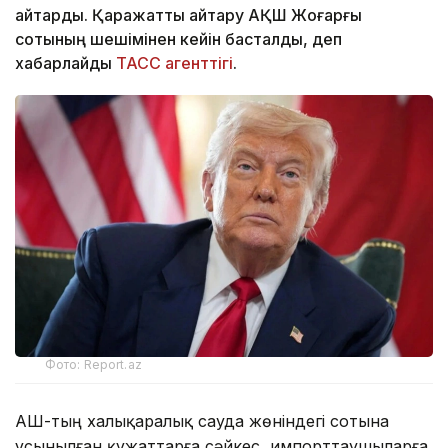
қайтарды. Қаражатты қайтару АҚШ Жоғарғы
сотының шешімінен кейін басталды, деп
хабарлайды
ТАСС агенттігі
.
Фото: Report.az
АҚШ-тың халықаралық сауда жөніндегі сотына
ұсынылған құжаттарға сәйкес, импорттаушыларға