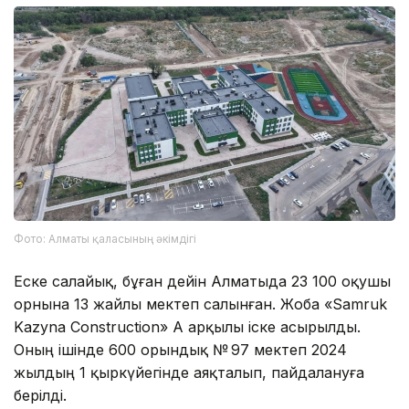
Фото: Алматы қаласының әкімдігі
Еске салайық, бұған дейін Алматыда 23 100 оқушы
орнына 13 жайлы мектеп салынған. Жоба «Samruk
Kazyna Construction» АҚ арқылы іске асырылды.
Оның ішінде 600 орындық № 97 мектеп 2024
жылдың 1 қыркүйегінде аяқталып, пайдалануға
берілді.