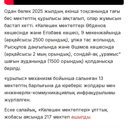
Одан бөлек 2025 жылдың екінші тоқсанында тағы
бес мектептің құрылысы аяқталып, олар жұмысын
бастап кетті. «Келешек мектептері Әбденов
көшесінде және Егізбаев көшесі, 9 мекенжайында
(әрқайсысы 2500 орындық), Құлжа тас жолында,
Рысқұлов даңғылында және Әшімов көшесінде
(әрқайсысы 2 мың орындық), сондай-ақ „Құрамыс“
шағын ауданында (1500 орындық) қолданысқа
берілді.
«Құрылыс» механизмі бойынша салынған 13
мектептің барлығына да кіреберіс жолдары мен
инженерлік-коммуникациялық инфрақұрылымы
жүргізілген.
Еске салайық, «Келешек мектептері» ұлттық
жобасы аясында 217 мектеп
ашылды.