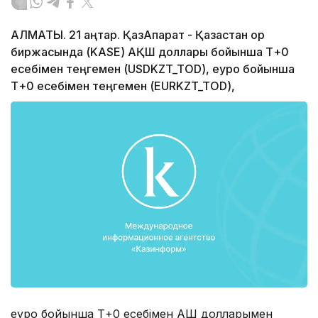
АЛМАТЫ. 21 қаңтар. ҚазАқпарат - Қазақстан қор
биржасында (KASE) АҚШ доллары бойынша Т+0
есебімен теңгемен (USDKZT_TOD), еуро бойынша
Т+0 есебімен теңгемен (EURKZT_TOD),
еуро бойынша Т+0 есебімен АҚШ долларымен