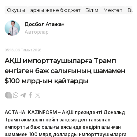
Оқушы
Қаржы және бюджет
Білім
Мектеп
Ви
Досбол Атажан
Авторлар
05:16, 06 Тамыз 2026
АҚШ импорттаушыларға Трамп
енгізген баж салығының шамамен
$100 млрд-ын қайтарды
АСТАНА. KAZINFORM – АҚШ президенті Дональд
Трамп әкімшілігі кейін заңсыз деп танылған
импорттық баж салығы аясында өндіріп алынған
шамамен 100 млрд долларды импорттаушыларға