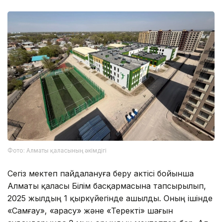
Фото: Алматы қаласының әкімдігі
Сегіз мектеп пайдалануға беру актісі бойынша
Алматы қаласы Білім басқармасына тапсырылып,
2025 жылдың 1 қыркүйегінде ашылды. Оның ішінде
«Самғау», «Қарасу» және «Теректі» шағын