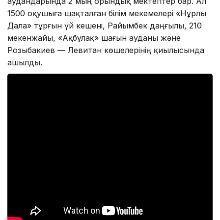
аудандарында 2 мың орындық мектептер бар. Ал
1500 оқушыға шақталған білім мекемелері «Нұрлы
Дала» тұрғын үй кешені, Райымбек даңғылы, 210
мекенжайы, «Ақбұлақ» шағын ауданы және
Розыбакиев — Левитан көшелерінің қиылысында
ашылды.