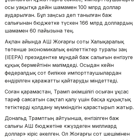
осы уақытқа дейін шамамен 100 млрд доллар
аударылған. Бұл заңсыз деп танылған баж
салығынан бюджетке түскен 166 млрд доллардың
шамамен 60 пайызына тең.
Ақпан айында АҚШ Жоғарғы соты Халықаралық
төтенше экономикалық өкілеттіктер туралы заң
(IEEPA) президентке мұндай баж салығын енгізуге
құқық бермейтінін мәлімдеді. Осыдан кейін
федералдық сот билікке импорттаушылардан
өндірілген қаражатты қайтаруды міндеттеді.
Соған қарамастан, Трамп әкімшілігі осыған ұқсас
тариф саясатын сақтап қалу үшін басқа құқықтық
тетіктерді қолдану мүмкіндігін қарастырып жатыр.
Дональд Трамптың айтуынша, енгізілген баж
салығы АҚШ бюджетіне «жүздеген миллиард
доллар» кіріс әкелген. Ол Жоғарғы сот шешімінен