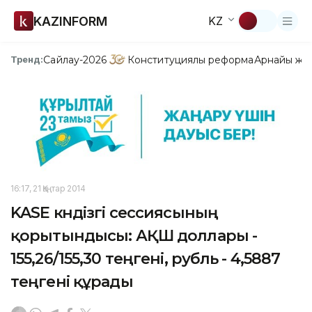
KAZINFORM
KZ
Сайлау-2026
Конституциялық реформа
Арнайы жо
Тренд:
16:17, 21 Қаңтар 2014
KASE күндізгі сессиясының
қорытындысы: АҚШ доллары -
155,26/155,30 теңгені, рубль - 4,5887
теңгені құрады