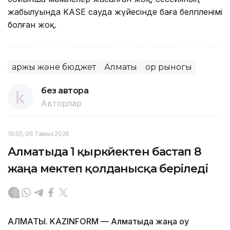
жабылуында KASE сауда жүйесінде баға белгіленімі
болған жоқ.
Қаржы және бюджет
Алматы
Қор рыногы
без автора
Авторлар
16:55, 06 Тамыз 2026
Алматыда 1 қыркүйектен бастап 8
жаңа мектеп қолданысқа беріледі
АЛМАТЫ. KAZINFORM — Алматыда жаңа оқу