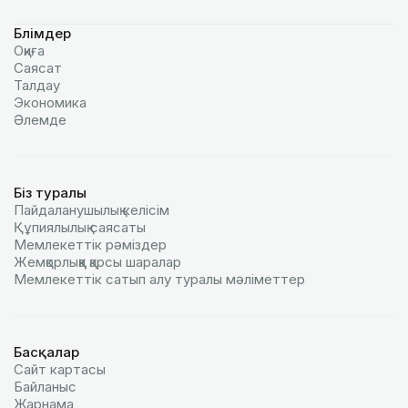
Бөлімдер
Оқиға
Саясат
Талдау
Экономика
Әлемде
Біз туралы
Пайдаланушылық келiciм
Құпиялылық саясаты
Мемлекеттік рәміздер
Жемқорлыққа қарсы шаралар
Мемлекеттік сатып алу туралы мәлiметтер
Басқалар
Сайт картасы
Байланыс
Жарнама