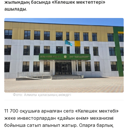
жылындың басында «Келешек мектептері»
ашылады.
Фото: Алматы қаласының әкімдігі
11 700 оқушыға арналған сегіз «Келешек мектебі»
жеке инвесторлардан «дайын өнім» механизмі
бойынша сатып алынып жатыр. Оларға барлық