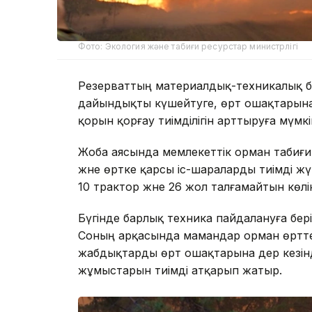
Фото: Экология және табиғи ресурстар министрлігі
Резерваттың материалдық-техникалық ба
дайындықты күшейтуге, өрт ошақтарына
қорын қорғау тиімділігін арттыруға мүмкі
Жоба аясында мемлекеттік орман табиғ
және өртке қарсы іс-шараларды тиімді жү
10 трактор және 26 жол талғамайтын көл
Бүгінде барлық техника пайдалануға бер
Соның арқасында мамандар орман өрттер
жабдықтарды өрт ошақтарына дер кезінд
жұмыстарын тиімді атқарып жатыр.