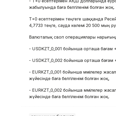
- Т+0 есептерімен АҚШ долларында еур
жабылуында баға белгіленімі болған жоқ.
Т+0 есептерімен теңгеге шаққанда Ресей 
4,7733 теңге, сауда көлемі 20 500 мың р
Валюталық своп операциялары нарығын
- USDKZT_0_001 бойынша орташа бағам +0
- USDKZT_0_002 бойынша орташа бағам +
- EURKZT_0_001 бойынша мәмілелер жаса
жүйесінде баға белгіленімі болған жоқ,
- EURKZT_0_002 бойынша мәмілелер жаса
жүйесінде баға белгіленімі болған жоқ.