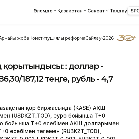
Әлемде
Қазақстан
Саясат
Талдау
SP
Арнайы жоба
Конституциялық реформа
Сайлау-2026
ң қорытындысы: : доллар -
186,30/187,12 теңге, рубль - 4,7
 Қазақстан қор биржасында (KASE) АҚШ
емен (USDKZT_TOD), еуро бойынша Т+0
уро бойынша Т+0 есебімен АҚШ долларымен
+0 есебімен теңгемен (RUBKZT_TOD),