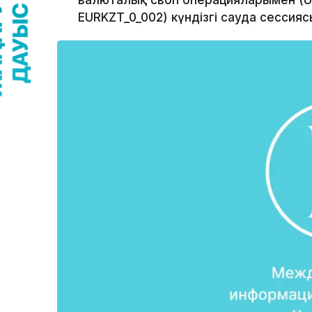
валюталық своп операцияларымен (US
EURKZT_0_002) күндізгі сауда сессиясы