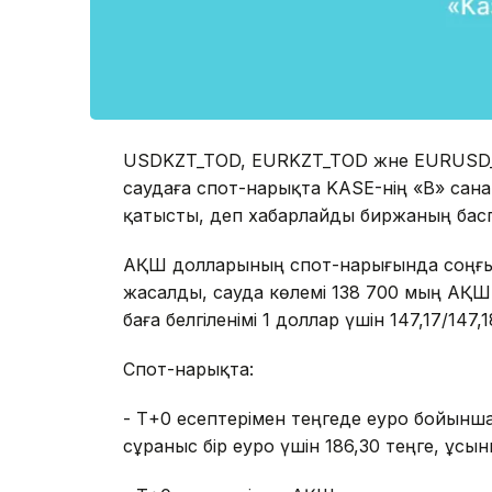
USDKZT_TOD, EURKZT_TOD және EURUSD_T
саудаға спот-нарықта KASE-нің «В» сана
қатысты, деп хабарлайды биржаның басп
АҚШ долларының спот-нарығында соңғы м
жасалды, сауда көлемі 138 700 мың АҚШ
баға белгіленімі 1 доллар үшін 147,17/147,1
Спот-нарықта:
- Т+0 есептерімен теңгеде еуро бойынш
сұраныс бір еуро үшін 186,30 теңге, ұсын