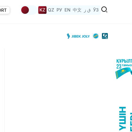
KZ
QZ
РУ
EN
中文
ق ز
ЎЗ
ORT