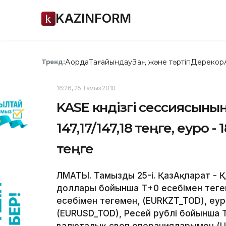
KAZINFORM
Ақорда
Тағайындау
Заң және тәртіп
Дерекқор
Тренд:
16:26, 25 Тамыз 2010
KASE күндізгі сессиясыны
147,17/147,18 теңге, еуро - 
теңге
ЛМАТЫ. Тамыздың 25-і. ҚазАқпарат -
доллары бойынша Т+0 есебімен теңг
есебімен теңгемен, (EURKZT_TOD), е
(EURUSD_TOD), Ресей рублі бойынша Т