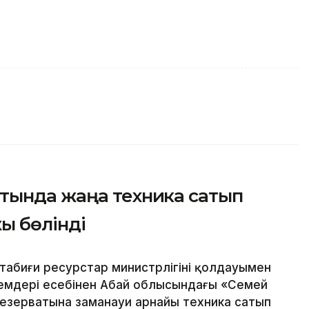
тында жаңа техника сатып
жы бөлінді
абиғи ресурстар министрлігінің қолдауымен
емдері есебінен Абай облысындағы «Семей
езерватына заманауи арнайы техника сатып