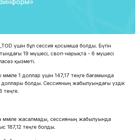
OD үшін бұл сессия қосымша болды. Бүгін
тындағы 19 мүшесі, своп-нарықта - 6 мүшесі
асөз қызметі.
әміле 1 доллар үшін 147,17 теңге бағамында
 доллары болды. Сессияның жабылуындағы үздік
8 теңге.
а мәміле жасалмады, сессияның жабылуында
ыс 187,12 теңге болды.