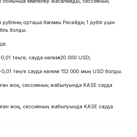
о бойынша мәмілелер жасалмады, сессияның
рублінің орташа бағамы Ресейдің 1 рублі үшін
убль болды.
да:
,01 теңге, сауда көлемі20 000 USD;
0,01 теңге сауда көлемі 152 000 мың USD болды.
лған жоқ, сессияның жабылуында KASE сауда
лған жоқ, сессияның жабылуында KASE сауда