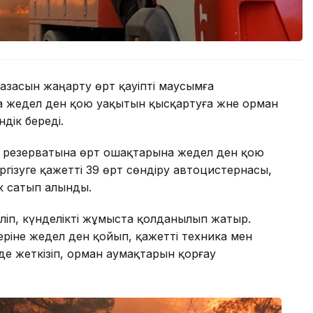
засын жаңарту өрт қауіпті маусымға
 жедел ден қою уақытын қысқартуға және орман
ндік береді.
и резерватына өрт ошақтарына жедел ден қою
ргізуге қажетті 39 өрт сөндіру автоцистернасы,
ік сатып алынды.
іліп, күнделікті жұмыста қолданылып жатыр.
іне жедел ден қойып, қажетті техника мен
е жеткізіп, орман аумақтарын қорғау