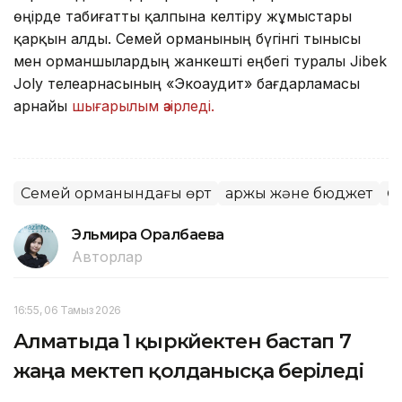
өңірде табиғатты қалпына келтіру жұмыстары
қарқын алды. Семей орманының бүгінгі тынысы
мен орманшылардың жанкешті еңбегі туралы Jibek
Joly телеарнасының «Экоаудит» бағдарламасы
арнайы
шығарылым әзірледі.
Семей орманындағы өрт
Қаржы және бюджет
Ө
Эльмира Оралбаева
Авторлар
16:55, 06 Тамыз 2026
Алматыда 1 қыркүйектен бастап 7
жаңа мектеп қолданысқа беріледі