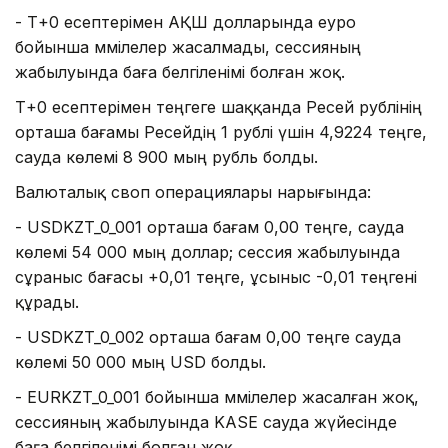
- Т+0 есептерімен АҚШ долларында еуро
бойынша мәмілелер жасалмады, сессияның
жабылуында баға белгіленімі болған жоқ.
Т+0 есептерімен теңгеге шаққанда Ресей рублінің
орташа бағамы Ресейдің 1 рублі үшін 4,9224 теңге,
сауда көлемі 8 900 мың рубль болды.
Валюталық своп операциялары нарығында:
- USDKZT_0_001 орташа бағам 0,00 теңге, сауда
көлемі 54 000 мың доллар; сессия жабылуында
сұраныс бағасы +0,01 теңге, ұсыныс -0,01 теңгені
құрады.
- USDKZT_0_002 орташа бағам 0,00 теңге сауда
көлемі 50 000 мың USD болды.
- EURKZT_0_001 бойынша мәмілелер жасалған жоқ,
сессияның жабылуында KASE сауда жүйесінде
баға белгіленімі болған жоқ,