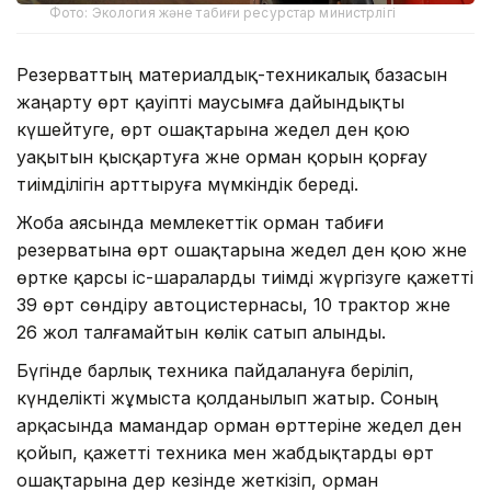
Фото: Экология және табиғи ресурстар министрлігі
Резерваттың материалдық-техникалық базасын
жаңарту өрт қауіпті маусымға дайындықты
күшейтуге, өрт ошақтарына жедел ден қою
уақытын қысқартуға және орман қорын қорғау
тиімділігін арттыруға мүмкіндік береді.
Жоба аясында мемлекеттік орман табиғи
резерватына өрт ошақтарына жедел ден қою және
өртке қарсы іс-шараларды тиімді жүргізуге қажетті
39 өрт сөндіру автоцистернасы, 10 трактор және
26 жол талғамайтын көлік сатып алынды.
Бүгінде барлық техника пайдалануға беріліп,
күнделікті жұмыста қолданылып жатыр. Соның
арқасында мамандар орман өрттеріне жедел ден
қойып, қажетті техника мен жабдықтарды өрт
ошақтарына дер кезінде жеткізіп, орман