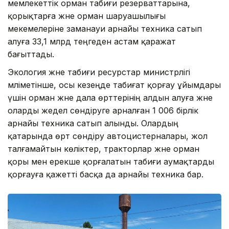
мемлекеттік орман табиғи резерваттарына,
қорықтарға және орман шаруашылығы
мекемелеріне заманауи арнайы техника сатып
алуға 33,1 млрд теңгеден астам қаражат
бағыттады.
Экология және табиғи ресурстар министрлігі
мәліметінше, осы кезеңде табиғат қорғау ұйымдары
үшін орман және дала өрттерінің алдын алуға және
оларды жедел сөндіруге арналған 1 006 бірлік
арнайы техника сатып алынды. Олардың
қатарында өрт сөндіру автоцистерналары, жол
талғамайтын көліктер, тракторлар және орман
қоры мен ерекше қорғалатын табиғи аумақтарды
қорғауға қажетті басқа да арнайы техника бар.