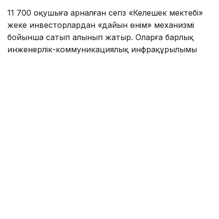
11 700 оқушыға арналған сегіз «Келешек мектебі»
жеке инвесторлардан «дайын өнім» механизмі
бойынша сатып алынып жатыр. Оларға барлық
инженерлік-коммуникациялық инфрақұрылымы
жүргізілген.
Алматы әкімдігінің мәліметінше, былтыр желтоқсан
айында сегіз нысанның барлығында құрылыс-
монтаж жұмыстары аяқталып, нысандарға
техникалық тексеру жүргізілген. Нысандардың
құнын бағаланған соң, сатып алу-сату шарты
жасалған. Соның нәтижесінда биыл 1 қыркүйектен
бастап 7 жаңа мектеп қолданысқа беріледі.