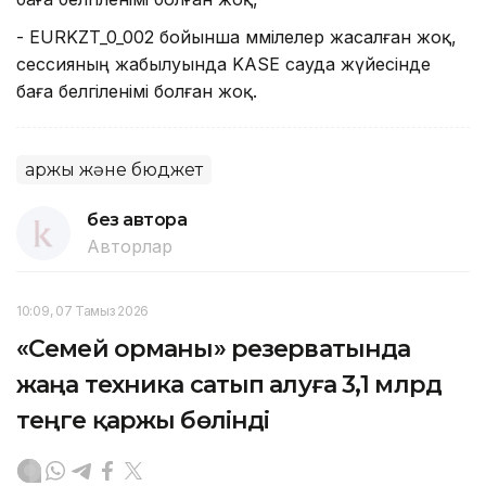
- EURKZT_0_002 бойынша мәмілелер жасалған жоқ,
сессияның жабылуында KASE сауда жүйесінде
баға белгіленімі болған жоқ.
Қаржы және бюджет
без автора
Авторлар
10:09, 07 Тамыз 2026
«Семей орманы» резерватында
жаңа техника сатып алуға 3,1 млрд
теңге қаржы бөлінді