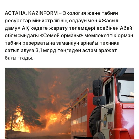
АСТАНА. KAZINFORM – Экология және табиғи
ресурстар министрлігінің қолдауымен «Жасыл
даму» АҚ кәдеге жарату төлемдері есебінен Абай
облысындағы «Семей орманы» мемлекеттік орман
табиғи резерватына заманауи арнайы техника
сатып алуға 3,1 млрд теңгеден астам қаражат
бағыттады.