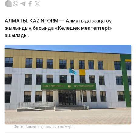
АЛМАТЫ. KAZINFORM — Алматыда жаңа оқу
жылындың басында «Келешек мектептері»
ашылады.
Фото: Алматы қаласының әкімдігі