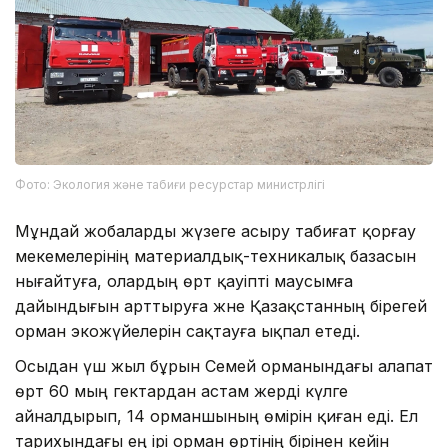
Фото: Экология және табиғи ресурстар министрлігі
Мұндай жобаларды жүзеге асыру табиғат қорғау
мекемелерінің материалдық-техникалық базасын
нығайтуға, олардың өрт қауіпті маусымға
дайындығын арттыруға және Қазақстанның бірегей
орман экожүйелерін сақтауға ықпал етеді.
Осыдан үш жыл бұрын Семей орманындағы алапат
өрт 60 мың гектардан астам жерді күлге
айналдырып, 14 орманшының өмірін қиған еді. Ел
тарихындағы ең ірі орман өртінің бірінен кейін