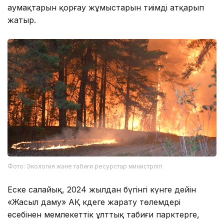
аумақтарын қорғау жұмыстарын тиімді атқарып
жатыр.
Фото: Экология және табиғи ресурстар министрлігі
Еске салайық, 2024 жылдан бүгінгі күнге дейін
«Жасыл даму» АҚ кәдеге жарату төлемдері
есебінен мемлекеттік ұлттық табиғи парктерге,