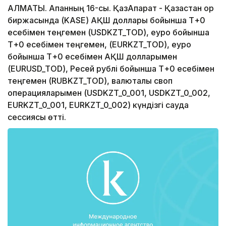
АЛМАТЫ. Ақпанның 16-сы. ҚазАқпарат - Қазақстан қор
биржасында (KASE) АҚШ доллары бойынша Т+0
есебімен теңгемен (USDKZT_TOD), еуро бойынша
Т+0 есебімен теңгемен, (EURKZT_TOD), еуро
бойынша Т+0 есебімен АҚШ долларымен
(EURUSD_TOD), Ресей рублі бойынша Т+0 есебімен
теңгемен (RUBKZT_TOD), валюталық своп
операцияларымен (USDKZT_0_001, USDKZT_0_002,
EURKZT_0_001, EURKZT_0_002) күндізгі сауда
сессиясы өтті.