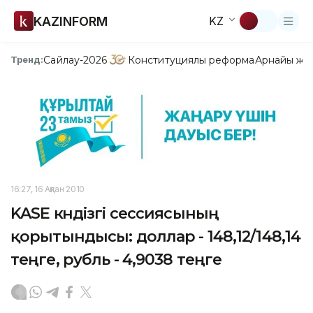
KAZINFORM
KZ
Сайлау-2026
Конституциялық реформа
Арнайы жо
Тренд:
16:27, 16 Ақпан 2010
KASE күндізгі сессиясының
қорытындысы: доллар - 148,12/148,14
теңге, рубль - 4,9038 теңге