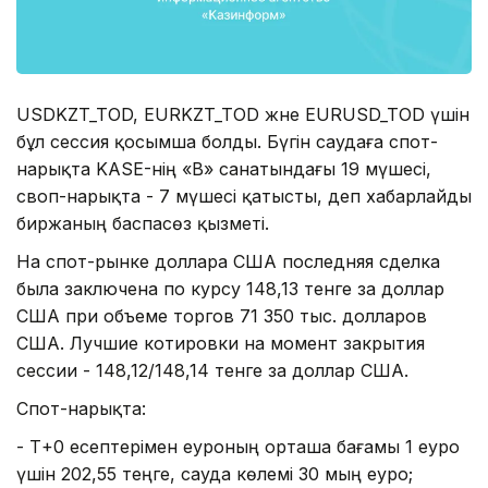
USDKZT_TOD, EURKZT_TOD және EURUSD_TOD үшін
бұл сессия қосымша болды. Бүгін саудаға спот-
нарықта KASE-нің «В» санатындағы 19 мүшесі,
своп-нарықта - 7 мүшесі қатысты, деп хабарлайды
биржаның баспасөз қызметі.
На спот-рынке доллара США последняя сделка
была заключена по курсу 148,13 тенге за доллар
США при объеме торгов 71 350 тыс. долларов
США. Лучшие котировки на момент закрытия
сессии - 148,12/148,14 тенге за доллар США.
Спот-нарықта:
- Т+0 есептерімен еуроның орташа бағамы 1 еуро
үшін 202,55 теңге, сауда көлемі 30 мың еуро;