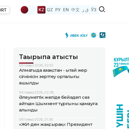
KZ
QZ
РУ
EN
中文
ق ز
ЎЗ
ORT
Тақырыпқа қатысты
09 тамыз 2026, 02:52
Алматыда Қазақстан - Қытай жер
сілкінісін зерттеу орталығы
ашылды
09 тамыз 2026, 02:36
Әлеуметтік желіде бейәдеп сөз
айтқан Шымкент тұрғыны қамауға
алынды
08 тамыз 2026, 21:36
«ЖИ-ден жақсырақ»: Президент