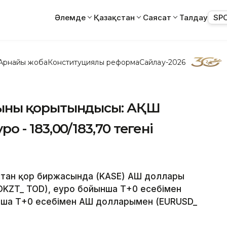
Әлемде
Қазақстан
Саясат
Талдау
SP
Арнайы жоба
Конституциялық реформа
Сайлау-2026
ясының қорытындысы: АҚШ
ро - 183,00/183,70 теңгені
қстан қор биржасында (KASE) АҚШ доллары
DKZT_ TOD), еуро бойынша Т+0 есебімен
нша Т+0 есебімен АҚШ долларымен (EURUSD_