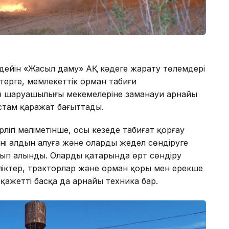
е дейін «Жасыл даму» АҚ кәдеге жарату төлемдері
терге, мемлекеттік орман табиғи
н шаруашылығы мекемелеріне заманауи арнайы
астам қаражат бағыттады.
ігі мәліметінше, осы кезеңде табиғат қорғау
ің алдын алуға және оларды жедел сөндіруге
атып алынды. Олардың қатарында өрт сөндіру
іктер, тракторлар және орман қоры мен ерекше
қажетті басқа да арнайы техника бар.