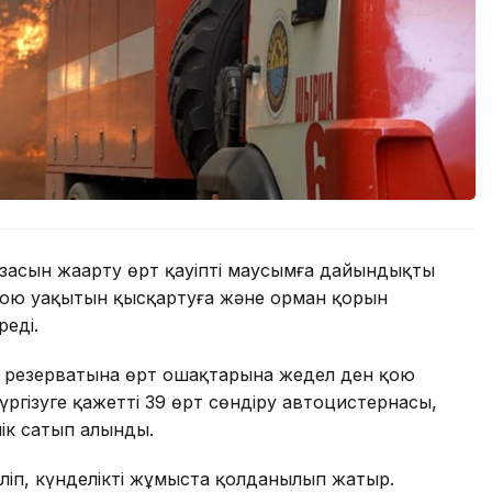
засын жаңарту өрт қауіпті маусымға дайындықты
қою уақытын қысқартуға және орман қорын
реді.
и резерватына өрт ошақтарына жедел ден қою
үргізуге қажетті 39 өрт сөндіру автоцистернасы,
ік сатып алынды.
іліп, күнделікті жұмыста қолданылып жатыр.