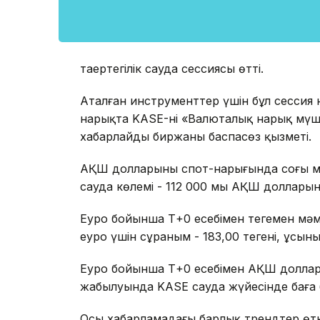
таңертеңгілік сауда сессиясы өтті.
Аталған инструменттер үшін бұл сессия н
нарықта KASE-нің «Валюталық нарық мүш
хабарлайды биржаның баспасөз қызметі.
АҚШ долларының спот-нарығында соңғы мәмі
сауда көлемі - 112 000 мың АҚШ доллары
Еуро бойынша Т+0 есебімен теңгемен мәм
еуро үшін сұраным - 183,00 теңгені, ұсыныс
Еуро бойынша Т+0 есебімен АҚШ доллары
жабылуында KASE сауда жүйесінде баға б
Осы хабарламадағы барлық трендтер өткен