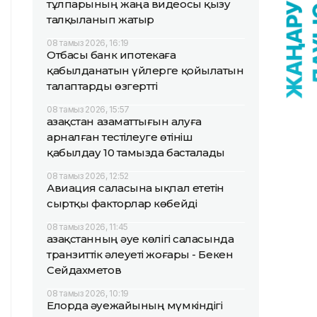
тұлпарының жаңа видеосы қызу
талқыланып жатыр
08 тамыз 2026, 16:19
Отбасы банк ипотекаға
қабылданатын үйлерге қойылатын
талаптарды өзгертті
08 тамыз 2026, 15:57
Қазақстан азаматтығын алуға
арналған тестілеуге өтініш
қабылдау 10 тамызда басталады
08 тамыз 2026, 12:52
Авиация саласына ықпал ететін
сыртқы факторлар көбейді
08 тамыз 2026, 11:45
Қазақстанның әуе көлігі саласында
транзиттік әлеуеті жоғары - Бекен
Сейдахметов
08 тамыз 2026, 10:19
Елорда әуежайының мүмкіндігі