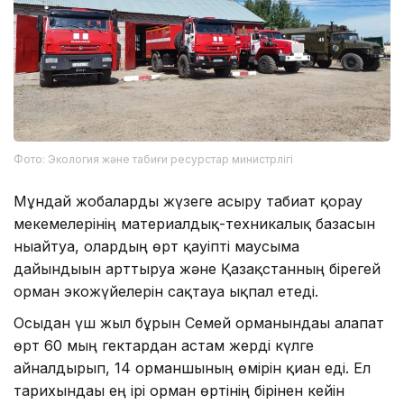
Фото: Экология және табиғи ресурстар министрлігі
Мұндай жобаларды жүзеге асыру табиғат қорғау
мекемелерінің материалдық-техникалық базасын
нығайтуға, олардың өрт қауіпті маусымға
дайындығын арттыруға және Қазақстанның бірегей
орман экожүйелерін сақтауға ықпал етеді.
Осыдан үш жыл бұрын Семей орманындағы алапат
өрт 60 мың гектардан астам жерді күлге
айналдырып, 14 орманшының өмірін қиған еді. Ел
тарихындағы ең ірі орман өртінің бірінен кейін