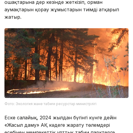
ошақтарына дер кезінде жеткізіп, орман
аумақтарын қорғау жұмыстарын тиімді атқарып
жатыр.
Фото: Экология және табиғи ресурстар министрлігі
Еске салайық, 2024 жылдан бүгінгі күнге дейін
«Жасыл даму» АҚ кәдеге жарату төлемдері
есебінен мемлекеттік ұлттық табиғи парктерге,