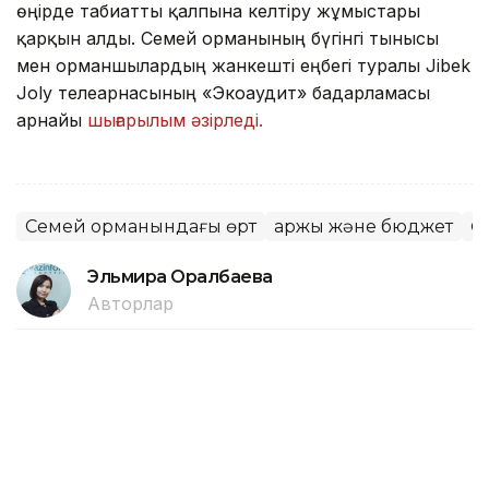
өңірде табиғатты қалпына келтіру жұмыстары
қарқын алды. Семей орманының бүгінгі тынысы
мен орманшылардың жанкешті еңбегі туралы Jibek
Joly телеарнасының «Экоаудит» бағдарламасы
арнайы
шығарылым әзірледі.
Семей орманындағы өрт
Қаржы және бюджет
Ө
Эльмира Оралбаева
Авторлар
16:55, 06 Тамыз 2026
Алматыда 1 қыркүйектен бастап 7
жаңа мектеп қолданысқа беріледі