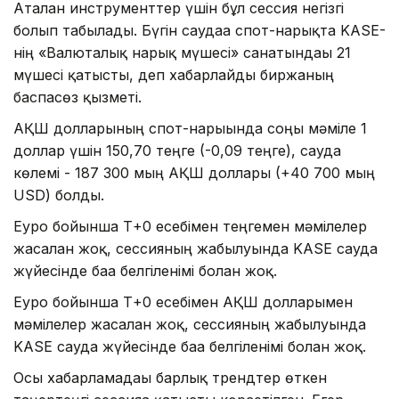
Аталған инструменттер үшін бұл сессия негізгі
болып табылады. Бүгін саудаға спот-нарықта KASE-
нің «Валюталық нарық мүшесі» санатындағы 21
мүшесі қатысты, деп хабарлайды биржаның
баспасөз қызметі.
АҚШ долларының спот-нарығында соңғы мәміле 1
доллар үшін 150,70 теңге (-0,09 теңге), сауда
көлемі - 187 300 мың АҚШ доллары (+40 700 мың
USD) болды.
Еуро бойынша Т+0 есебімен теңгемен мәмілелер
жасалған жоқ, сессияның жабылуында KASE сауда
жүйесінде баға белгіленімі болған жоқ.
Еуро бойынша Т+0 есебімен АҚШ долларымен
мәмілелер жасалған жоқ, сессияның жабылуында
KASE сауда жүйесінде баға белгіленімі болған жоқ.
Осы хабарламадағы барлық трендтер өткен