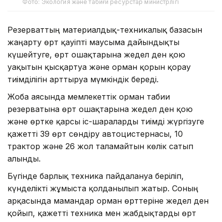
Фото: Экология және табиғи ресурстар министрлігі
Резерваттың материалдық-техникалық базасын
жаңарту өрт қауіпті маусымға дайындықты
күшейтуге, өрт ошақтарына жедел ден қою
уақытын қысқартуға және орман қорын қорғау
тиімділігін арттыруға мүмкіндік береді.
Жоба аясында мемлекеттік орман табиғи
резерватына өрт ошақтарына жедел ден қою
және өртке қарсы іс-шараларды тиімді жүргізуге
қажетті 39 өрт сөндіру автоцистернасы, 10
трактор және 26 жол талғамайтын көлік сатып
алынды.
Бүгінде барлық техника пайдалануға беріліп,
күнделікті жұмыста қолданылып жатыр. Соның
арқасында мамандар орман өрттеріне жедел ден
қойып, қажетті техника мен жабдықтарды өрт