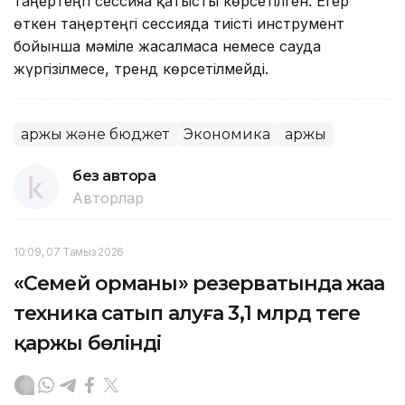
таңертеңгі сессияға қатысты көрсетілген. Егер
өткен таңертеңгі сессияда тиісті инструмент
бойынша мәміле жасалмаса немесе сауда
жүргізілмесе, тренд көрсетілмейді.
Қаржы және бюджет
Экономика
Қаржы
без автора
Авторлар
10:09, 07 Тамыз 2026
«Семей орманы» резерватында жаңа
техника сатып алуға 3,1 млрд теңге
қаржы бөлінді