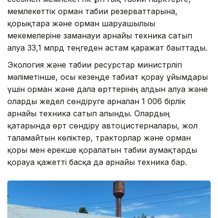
мемлекеттік орман табиғи резерваттарына,
қорықтарға және орман шаруашылығы
мекемелеріне заманауи арнайы техника сатып
алуға 33,1 млрд теңгеден астам қаражат бағыттады.
Экология және табиғи ресурстар министрлігі
мәліметінше, осы кезеңде табиғат қорғау ұйымдары
үшін орман және дала өрттерінің алдын алуға және
оларды жедел сөндіруге арналған 1 006 бірлік
арнайы техника сатып алынды. Олардың
қатарында өрт сөндіру автоцистерналары, жол
талғамайтын көліктер, тракторлар және орман
қоры мен ерекше қорғалатын табиғи аумақтарды
қорғауға қажетті басқа да арнайы техника бар.