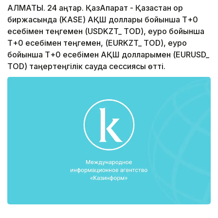
АЛМАТЫ. 24 қаңтар. ҚазАқпарат - Қазақстан қор
биржасында (KASE) АҚШ доллары бойынша Т+0
есебімен теңгемен (USDKZT_ TOD), еуро бойынша
Т+0 есебімен теңгемен, (EURKZT_ TOD), еуро
бойынша Т+0 есебімен АҚШ долларымен (EURUSD_
TOD) таңертеңгілік сауда сессиясы өтті.