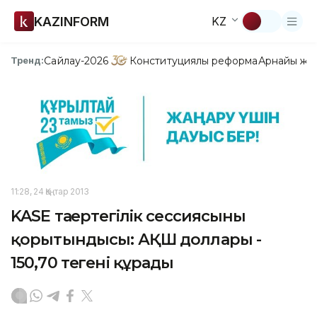
KAZINFORM
KZ
Сайлау-2026
Конституциялық реформа
Арнайы жо
Тренд:
11:28, 24 Қаңтар 2013
KASE таңертеңгілік сессиясының
қорытындысы: АҚШ доллары -
150,70 теңгені құрады