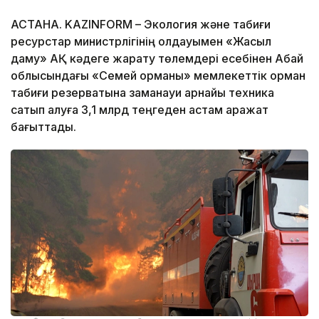
АСТАНА. KAZINFORM – Экология және табиғи
ресурстар министрлігінің қолдауымен «Жасыл
даму» АҚ кәдеге жарату төлемдері есебінен Абай
облысындағы «Семей орманы» мемлекеттік орман
табиғи резерватына заманауи арнайы техника
сатып алуға 3,1 млрд теңгеден астам қаражат
бағыттады.