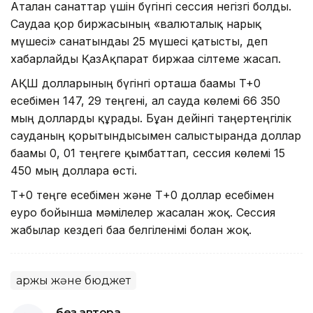
Аталған санаттар үшін бүгінгі сессия негізгі болды.
Саудаға қор биржасының «валюталық нарық
мүшесі» санатындағы 25 мүшесі қатысты, деп
хабарлайды ҚазАқпарат биржаға сілтеме жасап.
АҚШ долларының бүгінгі орташа бағамы T+0
есебімен 147, 29 теңгені, ал сауда көлемі 66 350
мың долларды құрады. Бұған дейінгі таңертеңгілік
сауданың қорытындысымен салыстырғанда доллар
бағамы 0, 01 теңгеге қымбаттап, сессия көлемі 15
450 мың долларға өсті.
Т+0 теңге есебімен және Т+0 доллар есебімен
еуро бойынша мәмілелер жасалған жоқ. Сессия
жабылар кездегі баға белгіленімі болған жоқ.
Қаржы және бюджет
без автора