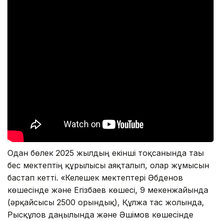
Одан бөлек 2025 жылдың екінші тоқсанында тағы
бес мектептің құрылысы аяқталып, олар жұмысын
бастап кетті. «Келешек мектептері Әбденов
көшесінде және Егізбаев көшесі, 9 мекенжайында
(әрқайсысы 2500 орындық), Құлжа тас жолында,
Рысқұлов даңғылында және Әшімов көшесінде