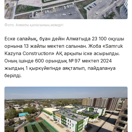
Фото: Алматы қаласының әкімдігі
Еске салайық, бұған дейін Алматыда 23 100 оқушы
орнына 13 жайлы мектеп салынған. Жоба «Samruk
Kazyna Construction» АҚ арқылы іске асырылды.
Оның ішінде 600 орындық № 97 мектеп 2024
жылдың 1 қыркүйегінде аяқталып, пайдалануға
берілді.