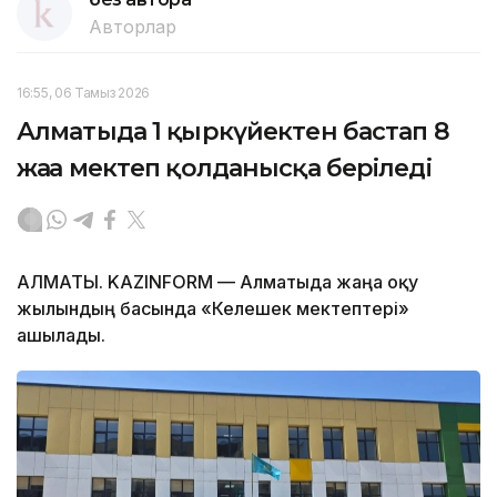
Авторлар
16:55, 06 Тамыз 2026
Алматыда 1 қыркүйектен бастап 8
жаңа мектеп қолданысқа беріледі
АЛМАТЫ. KAZINFORM — Алматыда жаңа оқу
жылындың басында «Келешек мектептері»
ашылады.