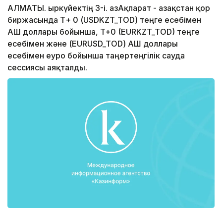
АЛМАТЫ. Қыркүйектің 3-і. ҚазАқпарат - Қазақстан қор
биржасында Т+ 0 (USDKZT_TOD) теңге есебімен
АҚШ доллары бойынша, T+0 (EURKZT_TOD) теңге
есебімен және (EURUSD_TOD) АҚШ доллары
есебімен еуро бойынша таңертеңгілік сауда
сессиясы аяқталды.