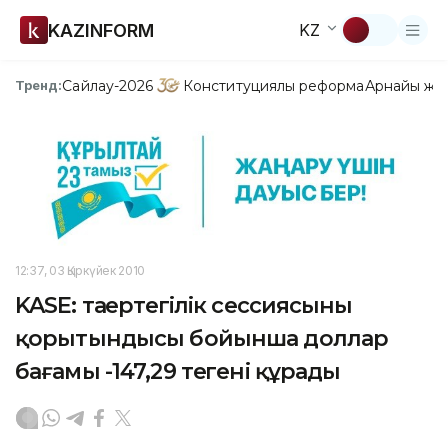
KAZINFORM
KZ
Сайлау-2026
Конституциялық реформа
Арнайы жо
Тренд:
12:37, 03 Қыркүйек 2010
KASE: таңертеңгілік сессиясының
қорытындысы бойынша доллар
бағамы -147,29 теңгені құрады