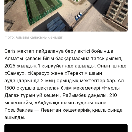
Фото: Алматы қаласының әкімдігі
Сегіз мектеп пайдалануға беру актісі бойынша
Алматы қаласы Білім басқармасына тапсырылып,
2025 жылдың 1 қыркүйегінде ашылды. Оның ішінде
«Самғау», «Қарасу» және «Теректі» шағын
аудандарында 2 мың орындық мектептер бар. Ал
1500 оқушыға шақталған білім мекемелері «Нұрлы
Дала» тұрғын үй кешені, Райымбек даңғылы, 210
мекенжайы, «Ақбұлақ» шағын ауданы және
Розыбакиев — Левитан көшелерінің қиылысында
ашылды.