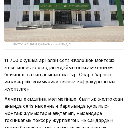
Фото: Алматы қаласының әкімдігі
11 700 оқушыға арналған сегіз «Келешек мектебі»
жеке инвесторлардан «дайын өнім» механизмі
бойынша сатып алынып жатыр. Оларға барлық
инженерлік-коммуникациялық инфрақұрылымы
жүргізілген.
Алматы әкімдігінің мәліметінше, былтыр желтоқсан
айында сегіз нысанның барлығында құрылыс-
монтаж жұмыстары аяқталып, нысандарға
техникалық тексеру жүргізілген. Нысандардың
құнын бағаланған соң, сатып алу-сату шарты