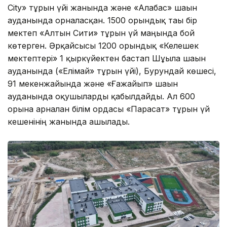
City» тұрғын үйі жанында және «Алғабас» шағын
ауданында орналасқан. 1500 орындық тағы бір
мектеп «Алтын Сити» тұрғын үй маңында бой
көтерген. Әрқайсысы 1200 орындық «Келешек
мектептері» 1 қыркүйектен бастап Шұғыла шағын
ауданында («Елімай» тұрғын үйі), Бурундай көшесі,
91 мекенжайында және «Ғажайып» шағын
ауданында оқушыларды қабылдайды. Ал 600
орынға арналған білім ордасы «Парасат» тұрғын үй
кешенінің жанында ашылады.