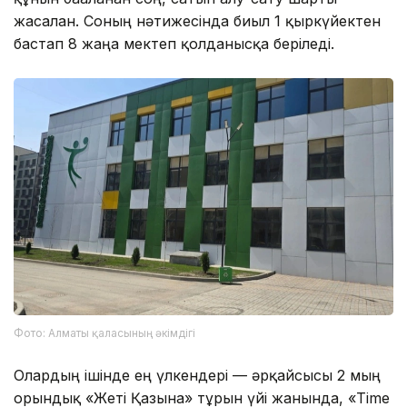
жасалған. Соның нәтижесінда биыл 1 қыркүйектен
бастап 8 жаңа мектеп қолданысқа беріледі.
Фото: Алматы қаласының әкімдігі
Олардың ішінде ең үлкендері — әрқайсысы 2 мың
орындық «Жеті Қазына» тұрғын үйі жанында, «Time