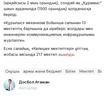
(әрқайсысы 2 мың орындық), сондай-ақ „Құрамыс“
шағын ауданында (1500 орындық) қолданысқа
берілді.
«Құрылыс» механизмі бойынша салынған 13
мектептің барлығына да кіреберіс жолдары мен
инженерлік-коммуникациялық инфрақұрылымы
жүргізілген.
Еске салайық, «Келешек мектептері» ұлттық
жобасы аясында 217 мектеп
ашылды.
Оқушы
Қаржы және бюджет
Білім
Мектеп
Ви
Досбол Атажан
Авторлар