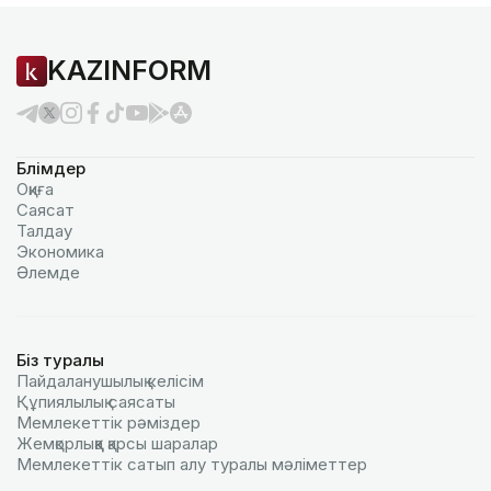
KAZINFORM
Бөлімдер
Оқиға
Саясат
Талдау
Экономика
Әлемде
Біз туралы
Пайдаланушылық келiciм
Құпиялылық саясаты
Мемлекеттік рәміздер
Жемқорлыққа қарсы шаралар
Мемлекеттік сатып алу туралы мәлiметтер