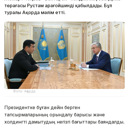
төрағасы Рустам Қарағойшинді қабылдады. Бұл
туралы Ақорда мәлім етті.
Фото: Ақорда
Президентке бұған дейін берген
тапсырмаларының орындалу барысы және
холдингті дамытудың негізгі бағыттары баяндалды.