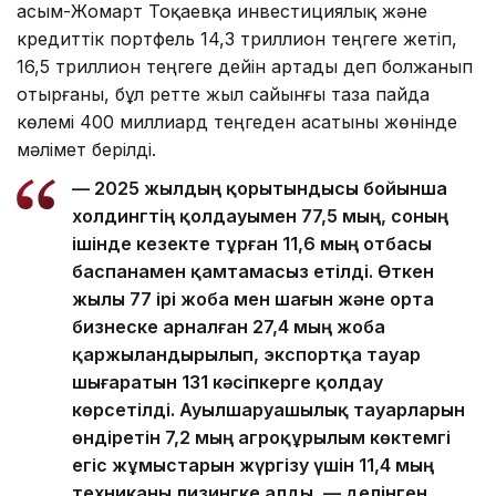
Қасым-Жомарт Тоқаевқа инвестициялық және
кредиттік портфель 14,3 триллион теңгеге жетіп,
16,5 триллион теңгеге дейін артады деп болжанып
отырғаны, бұл ретте жыл сайынғы таза пайда
көлемі 400 миллиард теңгеден асатыны жөнінде
мәлімет берілді.
— 2025 жылдың қорытындысы бойынша
холдингтің қолдауымен 77,5 мың, соның
ішінде кезекте тұрған 11,6 мың отбасы
баспанамен қамтамасыз етілді. Өткен
жылы 77 ірі жоба мен шағын және орта
бизнеске арналған 27,4 мың жоба
қаржыландырылып, экспортқа тауар
шығаратын 131 кәсіпкерге қолдау
көрсетілді. Ауылшаруашылық тауарларын
өндіретін 7,2 мың агроқұрылым көктемгі
егіс жұмыстарын жүргізу үшін 11,4 мың
техниканы лизингке алды, — делінген