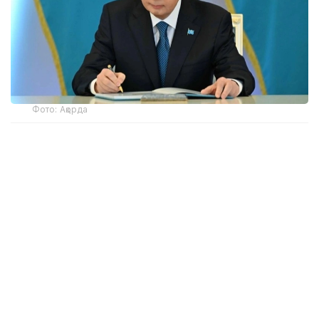
Фото: Ақорда
– Иван Степанович майданға өз еркімен
аттанып, байланысшы ретінде соғыстың
соңына дейін қатысты. Елге оралған соң
ұзақ жылдар бойы прокуратура
органдарында мінсіз қызмет атқарды.
Адамгершілік қағидаттарынан
айнымайтын әрі өз ісінің нағыз маманы
ретінде ол әріптестері мен көпшілік
арасында зор абыройға ие болып,
құрметке бөленді. Иван Степанович ғұмыр