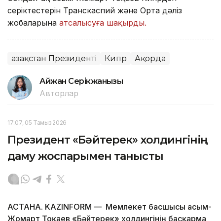
серіктестерін Транскаспий және Орта дәліз
жобаларына
атсалысуға шақырды.
Қазақстан Президенті
Кипр
Ақорда
Айжан Серікжанқызы
Авторлар
17:07, 05 Тамыз 2026
Президент «Бәйтерек» холдингінің
даму жоспарымен танысты
АСТАНА. KAZINFORM — Мемлекет басшысы Қасым-
Жомарт Тоқаев «Бәйтерек» холдингінің басқарма