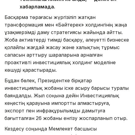
хабарламада.
Басқарма төрағасы жүргізіліп жатқан
трансформация мен «Бәйтерек» холдингінің жаңа
ұзақмерзімді даму стратегиясы жайында айтты.
Жоба активтерді тиімді басқару, әлеуетті бизнеске
қолайлы жағдай жасау және халықтың тұрмыс
сапасын арттыру шараларына арналған
проактивті инвестициялық холдинг моделіне
көшуді қарастырады.
Бұдан бөлек, Президентке бірқатар
инвестициялық жобаны іске асыру барысы туралы
баяндалды. Жыл соңына дейін Инвестициялық
кеңестің қарауына импортты алмастыруға,
экспорт пен инфрақұрылымды дамытуға
бағытталған 26 жобаны енгізу жоспарланып отыр.
Кездесу соңында Мемлекет басшысы