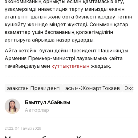
экономиканың орнықты өсімін қамтамасыз ету,
ұзақмерзімді инвестиция тарту маңызды екенін
атап өтіп, шағын және орта бизнесті қолдау тетігін
күшейту жөнінде міндет жүктеді. Сонымен қатар
азаматтар үшін баспананың қолжетімділігін
арттыруға айрықша назар аударды.
Айта кетейік, бұған дейін Президент Пашинянды
Армения Премьер-министрі лауазымына қайта
тағайындалуымен
құттықтағанын
жаздық.
Қазақстан Президенті
Қасым-Жомарт Тоқаев
Экон
Бақытгүл Абайқызы
Авторлар
21:22, 04 Тамыз 2026