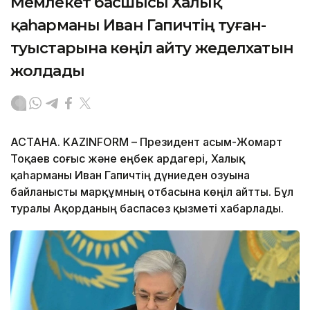
Мемлекет басшысы Халық
қаһарманы Иван Гапичтің туған-
туыстарына көңіл айту жеделхатын
жолдады
АСТАНА. KAZINFORM – Президент Қасым-Жомарт
Тоқаев соғыс және еңбек ардагері, Халық
қаһарманы Иван Гапичтің дүниеден озуына
байланысты марқұмның отбасына көңіл айтты. Бұл
туралы Ақорданың баспасөз қызметі хабарлады.