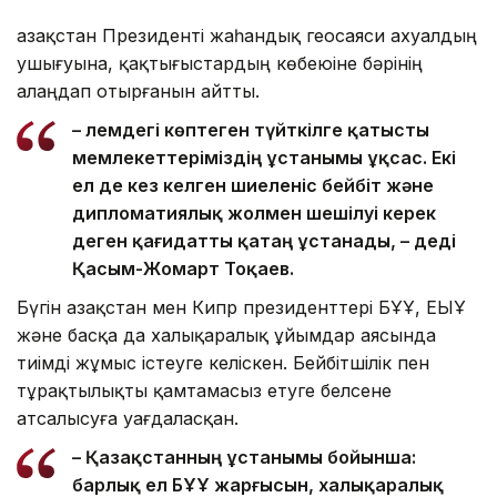
Қазақстан Президенті жаһандық геосаяси ахуалдың
ушығуына, қақтығыстардың көбеюіне бәрінің
алаңдап отырғанын айтты.
– Әлемдегі көптеген түйткілге қатысты
мемлекеттеріміздің ұстанымы ұқсас. Екі
ел де кез келген шиеленіс бейбіт және
дипломатиялық жолмен шешілуі керек
деген қағидатты қатаң ұстанады, – деді
Қасым-Жомарт Тоқаев.
Бүгін Қазақстан мен Кипр президенттері БҰҰ, ЕҚЫҰ
және басқа да халықаралық ұйымдар аясында
тиімді жұмыс істеуге келіскен. Бейбітшілік пен
тұрақтылықты қамтамасыз етуге белсене
атсалысуға уағдаласқан.
– Қазақстанның ұстанымы бойынша:
барлық ел БҰҰ жарғысын, халықаралық