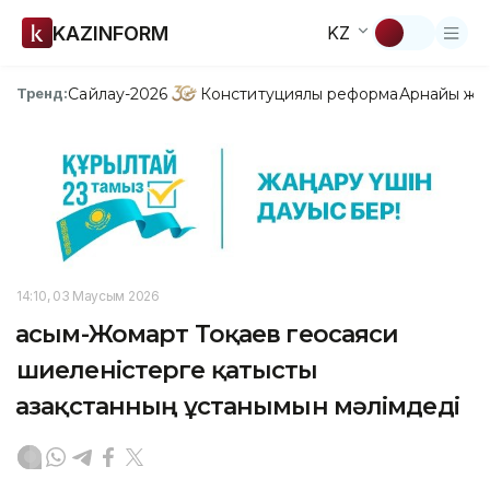
KAZINFORM
KZ
Сайлау-2026
Конституциялық реформа
Арнайы жо
Тренд:
14:10, 03 Маусым 2026
Қасым-Жомарт Тоқаев геосаяси
шиеленістерге қатысты
Қазақстанның ұстанымын мәлімдеді