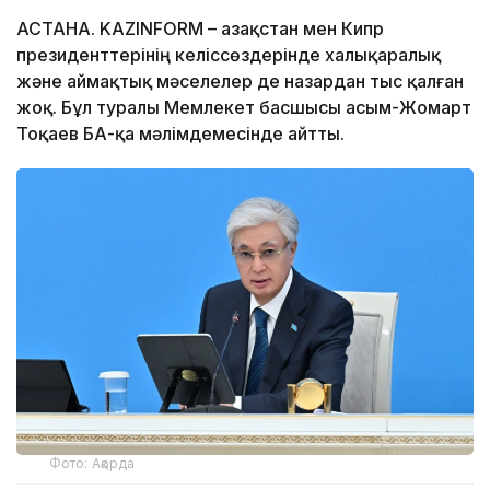
АСТАНА. KAZINFORM – Қазақстан мен Кипр
президенттерінің келіссөздерінде халықаралық
және аймақтық мәселелер де назардан тыс қалған
жоқ. Бұл туралы Мемлекет басшысы Қасым-Жомарт
Тоқаев БАҚ-қа мәлімдемесінде айтты.
Фото: Ақорда