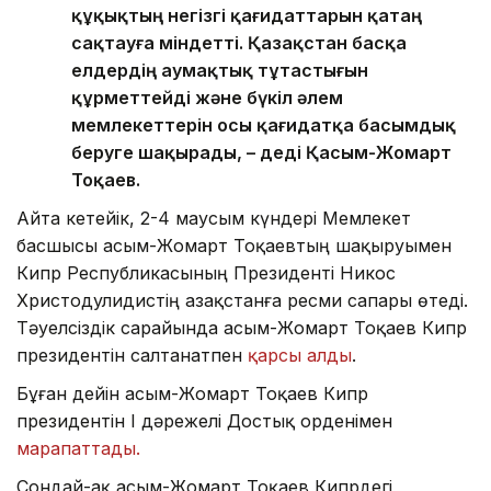
құқықтың негізгі қағидаттарын қатаң
сақтауға міндетті. Қазақстан басқа
елдердің аумақтық тұтастығын
құрметтейді және бүкіл әлем
мемлекеттерін осы қағидатқа басымдық
беруге шақырады, – деді Қасым-Жомарт
Тоқаев.
Айта кетейік, 2-4 маусым күндері Мемлекет
басшысы Қасым-Жомарт Тоқаевтың шақыруымен
Кипр Республикасының Президенті Никос
Христодулидистің Қазақстанға ресми сапары өтеді.
Тәуелсіздік сарайында Қасым-Жомарт Тоқаев Кипр
президентін салтанатпен
қарсы алды
.
Бұған дейін Қасым-Жомарт Тоқаев Кипр
президентін І дәрежелі Достық орденімен
марапаттады.
Сондай-ақ Қасым-Жомарт Тоқаев Кипрдегі