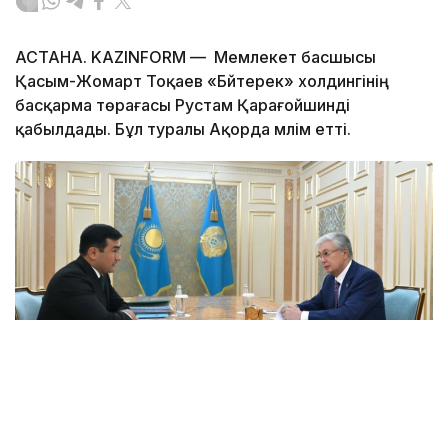
АСТАНА. KAZINFORM — Мемлекет басшысы
Қасым-Жомарт Тоқаев «Бәйтерек» холдингінің
басқарма төрағасы Рустам Қарағойшинді
қабылдады. Бұл туралы Ақорда мәлім етті.
Фото: Ақорда