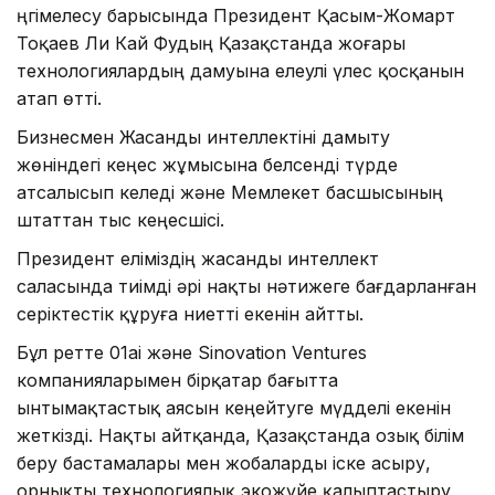
Әңгімелесу барысында Президент Қасым-Жомарт
Тоқаев Ли Кай Фудың Қазақстанда жоғары
технологиялардың дамуына елеулі үлес қосқанын
атап өтті.
Бизнесмен Жасанды интеллектіні дамыту
жөніндегі кеңес жұмысына белсенді түрде
атсалысып келеді және Мемлекет басшысының
штаттан тыс кеңесшісі.
Президент еліміздің жасанды интеллект
саласында тиімді әрі нақты нәтижеге бағдарланған
серіктестік құруға ниетті екенін айтты.
Бұл ретте 01ai және Sinovation Ventures
компанияларымен бірқатар бағытта
ынтымақтастық аясын кеңейтуге мүдделі екенін
жеткізді. Нақты айтқанда, Қазақстанда озық білім
беру бастамалары мен жобаларды іске асыру,
орнықты технологиялық экожүйе қалыптастыру