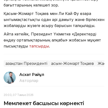
бағыттарының келешегі зор.
Қасым-Жомарт Тоқаев мен Ли Кай Фу өзара
ынтымақтастықты одан әрі дамыту және бірлескен
жобаларды жүзеге асыру барысын талқылады.
Айта кетейік, Президент Үкіметке «Деректерді
өңдеу орталықтарының алқабы» жобасын мұқият
пысықтауды
тапсырды
.
Қазақстан Президенті
Қасым-Жомарт Тоқаев
Жаса
Асхат Райқұл
Авторлар
20:03, 07 Тамыз 2026
Мемлекет басшысы көрнекті