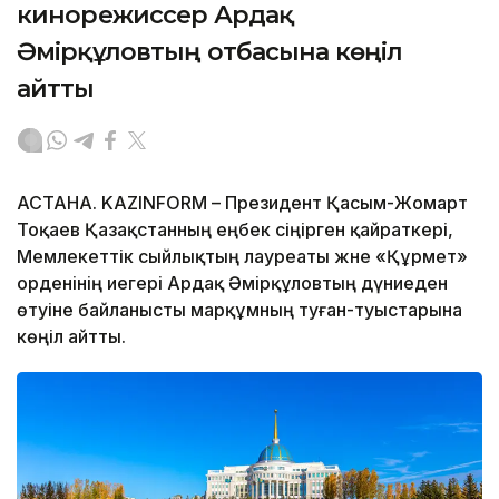
кинорежиссер Ардақ
Әмірқұловтың отбасына көңіл
айтты
АСТАНА. KAZINFORM – Президент Қасым-Жомарт
Тоқаев Қазақстанның еңбек сіңірген қайраткері,
Мемлекеттік сыйлықтың лауреаты және «Құрмет»
орденінің иегері Ардақ Әмірқұловтың дүниеден
өтуіне байланысты марқұмның туған-туыстарына
көңіл айтты.