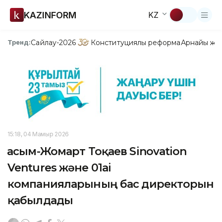
KAZINFORM
KZ
Сайлау-2026
Конституциялық реформа
Арнайы жо
Тренд:
15:18, 04 Мамыр 2026
Қасым-Жомарт Тоқаев Sinovation
Ventures және 01ai
компанияларының бас директорын
қабылдады