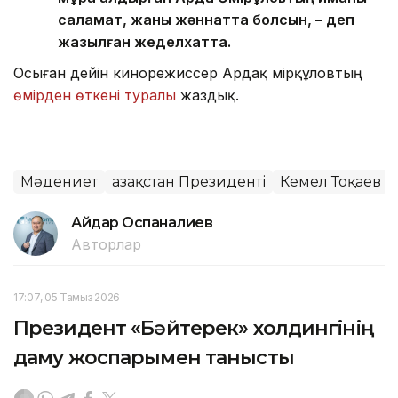
саламат, жаны жәннатта болсын, – деп
жазылған жеделхатта.
Осыған дейін кинорежиссер Ардақ Әмірқұловтың
өмірден өткені туралы
жаздық.
Мәдениет
Қазақстан Президенті
Кемел Тоқаев
Айдар Оспаналиев
Авторлар
17:07, 05 Тамыз 2026
Президент «Бәйтерек» холдингінің
даму жоспарымен танысты