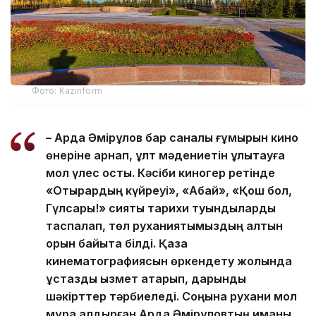
Фото: Kazinform
– Ардақ Әмірқұлов бар саналы ғұмырын кино
өнеріне арнап, ұлт мәдениетін ұлықтауға
мол үлес қосты. Кәсіби киногер ретінде
«Отырардың күйреуі», «Абай», «Қош бол,
Гүлсары!» сияқты тарихи туындыларды
таспалап, төл руханиятымыздың алтын
қорын байыта білді. Қазақ
кинематографиясын өркендету жолында
ұстаздық қызмет атқарып, дарынды
шәкірттер тәрбиеледі. Соңына рухани мол
мұра қалдырған Ардақ Әмірқұловтың иманы