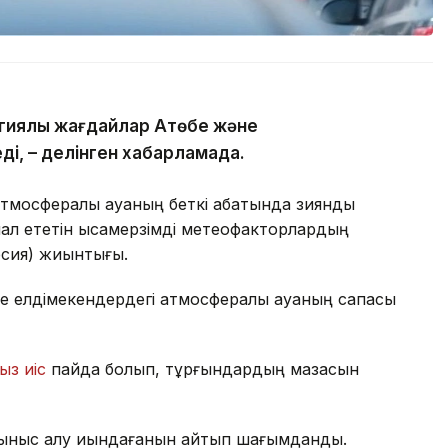
гиялық жағдайлар Ақтөбе және
ді, – делінген хабарламада.
тмосфералық ауаның беткі қабатында зиянды
л ететін қысқамерзімді метеофакторлардың
рсия) жиынтығы.
е елдімекендердегі атмосфералық ауаның сапасы
ыз иіс
пайда болып, тұрғындардың мазасын
ыныс алу қиындағанын айтып шағымданды.