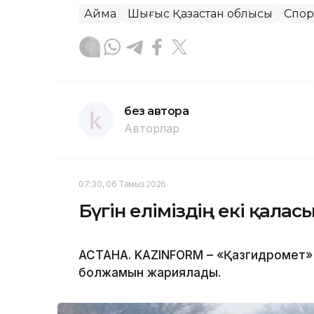
Аймақ
Шығыс Қазақстан облысы
Спор
без автора
Авторлар
07:30, 06 Тамыз 2026
Бүгін еліміздің екі қала
АСТАНА. KAZINFORM – «Қазгидромет» Р
болжамын жариялады.