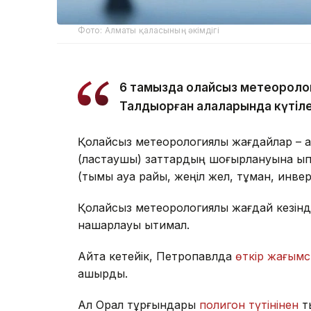
Фото: Алматы қаласының әкімдігі
6 тамызда қолайсыз метеороло
Талдықорған қалаларында күтіле
Қолайсыз метеорологиялық жағдайлар – а
(ластаушы) заттардың шоғырлануына ықпа
(тымық ауа райы, жеңіл жел, тұман, инве
Қолайсыз метеорологиялық жағдай кезінд
нашарлауы ықтимал.
Айта кетейік, Петропавлда
өткір жағымс
қашырды.
Ал Орал тұрғындары
полигон түтінінен
т