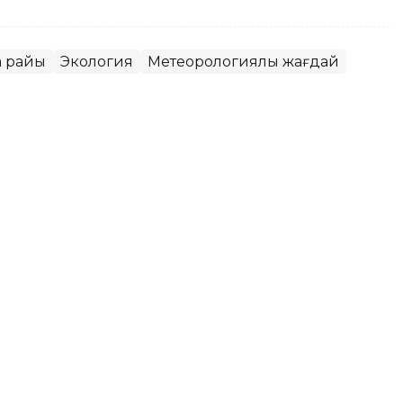
а райы
Экология
Метеорологиялық жағдай
қаласында ауа сапасы
ет