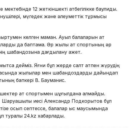
мектебінде 12 жеткіншекті атбегілікке баулиды.
енушілері, мүгедек және әлеуметтік тұрмысы
қыртумен келген маман. Ауыл балаларын ат
ларды да баптамақ. Әр жылқы ат спортының әр
нің шабандозына дағдылану қажет.
ытсақ дейміз. Яғни бұл жерде салт атпен жүрудің
ласында жылқылар мен шабандоздарды дайындап
тының бапкері В. Бауманис.
ткіншектер ат спортымен шұғылдана алмайды.
жоқ. Шаруашылық иесі Александр Подкорытов бұл
р тізе қосып септессе, балалар қыс маусымында
ұл туралы 24.kz хабарлады.