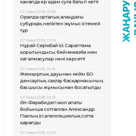
каналда ер адам суға батып кетті
07 тамыз 2026, 19:56
Оралда орталық алаңдағы
субұрқақ неліктен жұмыс істемей
тұр
07 тамыз 2026, 17:04
Нұрай Серікбай ісі: Сараптама
қорытындысы, бейнежазба мен
хат алмасулар нені көрсетті
07 тамыз 2026, 14:14
Жемқорлық дауынан кейін БҚО
денсаулық сақтау басқармасының
басшысы жұмысынан босатылды
07 тамыз 2026, 14:05
Әл-Фарабидегі жол апаты
бойынша сотталған Александр
Пактың ісі апелляциялық сотта
қаралды
07 тамыз 2026, 13:00