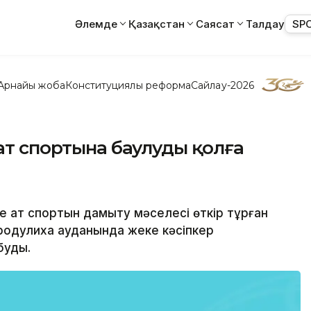
Әлемде
Қазақстан
Саясат
Талдау
SP
Арнайы жоба
Конституциялық реформа
Сайлау-2026
 ат спортына баулуды қолға
зде ат спортын дамыту мәселесі өткір тұрған
родулиха ауданында жеке кәсіпкер
буды.