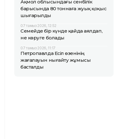
Ақмол облысындағы сенбілік
барысында 80 тоннаға жуық қоқыс
шығарылды
07 тамыз 2026, 12:52
Семейде бір күнде қайда аялдап,
не көруге болады
07 тамыз 2026, 11:17
Петропавлда Есіл өзенінің
жағалауын нығайту жұмысы
басталды