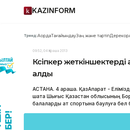
KAZINFORM
Ақорда
Тағайындау
Заң және тәртіп
Дерекқор
Тренд:
09:52, 04 Қараша 2013
Кәсіпкер жеткіншектерді
алды
АСТАНА. 4 қараша. ҚазАқпарат - Елімі
шақта Шығыс Қазақстан облысының Бо
балаларды ат спортына баулуға бел 