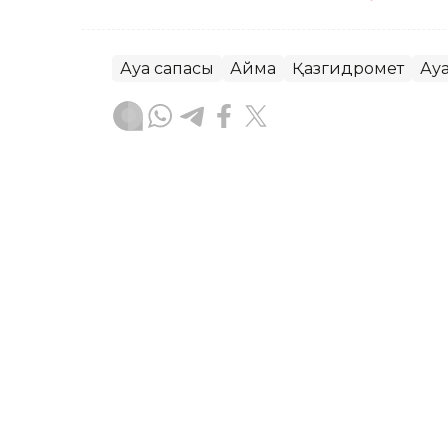
Ауа сапасы
Аймақ
Қазгидромет
Ау
Жасұлан Бақытбекұлы
Авторлар
07:16, 05 Тамыз 2026
Бүгін еліміздің бір ғана 
төмендейді – Қазгидром