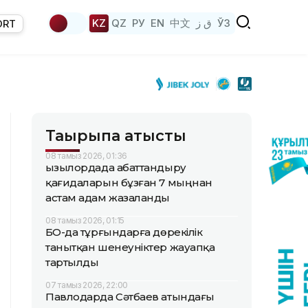
KZ
QZ
РУ
EN
中文
ق ز
ЎЗ
ORT
Тақырыпқа қатысты
08 тамыз 2026, 01:36
Қызылордада абаттандыру
қағидаларын бұзған 7 мыңнан
астам адам жазаланды
08 тамыз 2026, 01:15
БҚО-да тұрғындарға дөрекілік
танытқан шенеуніктер жауапқа
тартылды
07 тамыз 2026, 22:00
Павлодарда Сәтбаев атындағы