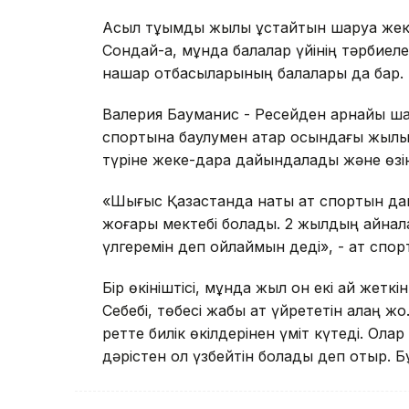
Асыл тұқымды жылқы ұстайтын шаруа жеке 
Сондай-ақ, мұнда балалар үйінің тәрбиел
нашар отбасыларының балалары да бар.
Валерия Бауманис - Ресейден арнайы ша
спортына баулумен қатар осындағы жылқы
түріне жеке-дара дайындалады және өзі
«Шығыс Қазақстанда нақты ат спортын дам
жоғары мектебі болады. 2 жылдың айна
үлгеремін деп ойлаймын деді», - ат спор
Бір өкініштісі, мұнда жыл он екі ай же
Себебі, төбесі жабық ат үйрететін алаң 
ретте билік өкілдерінен үміт күтеді. Ола
дәрістен қол үзбейтін болады деп отыр. Б