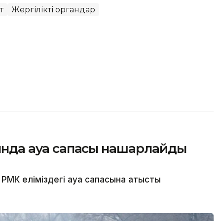
т
Жергілікті органдар
сында ауа сапасы нашарлайды
МК еліміздегі ауа сапасына қатысты