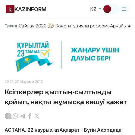
KAZINFORM
KZ
Сайлау-2026
Конституциялық реформа
Арнайы жо
Тренд:
20:21, 22 Маусым 2012
Кәсіпкерлер қылтың-сылтыңды
қойып, нақты жұмысқа көшуі қажет
АСТАНА. 22 наурыз. ҚазАқпарат - Бүгін Ақордада