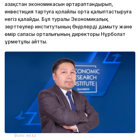
Қазақстан экономикасын әртараптандырып,
инвестиция тартуға қолайлы орта қалыптастыруға
негіз қалайды. Бұл туралы Экономикалық
зерттеулер институтының Өңірлерді дамыту және
өмір сапасы орталығының директоры Нұрболат
Құрметұлы айтты.
Фото: eri.kz