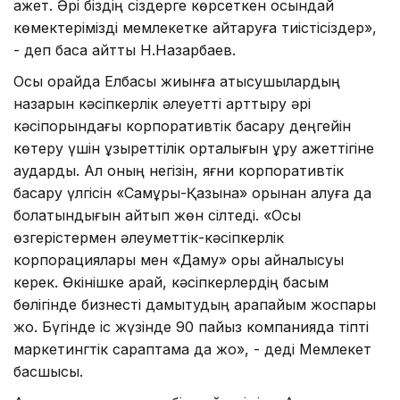
қажет. Әрі біздің сіздерге көрсеткен осындай
көмектерімізді мемлекетке қайтаруға тиістісіздер»,
- деп баса айтты Н.Назарбаев.
Осы орайда Елбасы жиынға қатысушылардың
назарын кәсіпкерлік әлеуетті арттыру әрі
кәсіпорындағы корпоративтік басқару деңгейін
көтеру үшін құзыреттілік орталығын құру қажеттігіне
аударды. Ал оның негізін, яғни корпоративтік
басқару үлгісін «Самұрық-Қазына» қорынан алуға да
болатындығын айтып жөн сілтеді. «Осы
өзгерістермен әлеуметтік-кәсіпкерлік
корпорациялары мен «Даму» қоры айналысуы
керек. Өкінішке қарай, кәсіпкерлердің басым
бөлігінде бизнесті дамытудың қарапайым жоспары
жоқ. Бүгінде іс жүзінде 90 пайыз компанияда тіпті
маркетингтік сараптама да жоқ», - деді Мемлекет
басшысы.