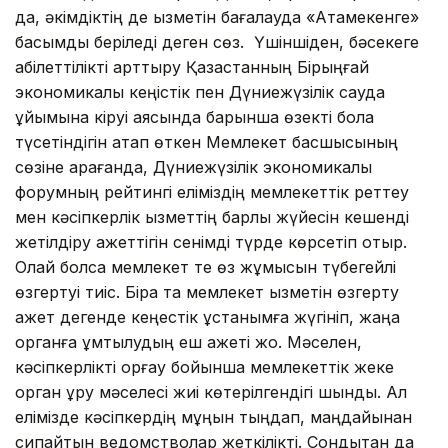
да, әкімдіктің де қызметін бағалауда «Атамекенге»
басымдық беріледі деген сөз. Үшіншіден, бәсекеге
қабілеттілікті арттыру Қазақстанның Бірыңғай
экономикалық кеңістік пен Дүниежүзілік сауда
ұйымына кіруі аясында барынша өзекті бола
түсетіндігін атап өткен Мемлекет басшысының
сөзіне қарағанда, Дүниежүзілік экономикалық
форумның рейтингі еліміздің мемлекеттік реттеу
мен кәсіпкерлік қызметтің барлық жүйесін кешенді
жетілдіру қажеттігін сенімді түрде көрсетіп отыр.
Олай болса мемлекет те өз жұмысын түбегейлі
өзгертуі тиіс. Бірақ та мемлекет қызметін өзгерту
қажет дегенде кеңестік ұстанымға жүгініп, жаңа
органға ұмтылудың еш қажеті жоқ. Мәселен,
кәсіпкерлікті қорғау бойынша мемлекеттік жеке
орган құру мәселесі жиі көтерілгендігі шындық. Ал
елімізде кәсіпкердің мұңын тыңдап, маңдайынан
сипайтын ведомстволар жеткілікті. Сондықтан да