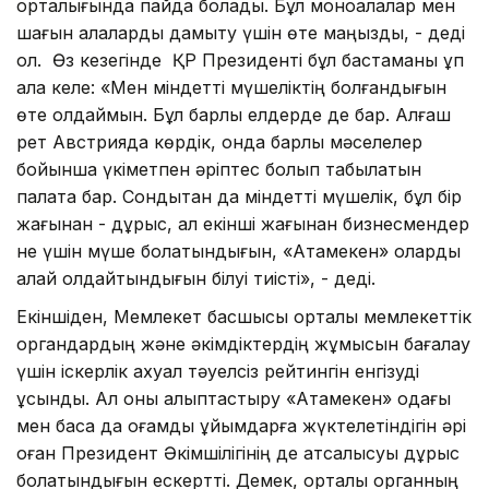
орталығында пайда болады. Бұл моноқалалар мен
шағын қалаларды дамыту үшін өте маңызды, - деді
ол. Өз кезегінде ҚР Президенті бұл бастаманы құп
ала келе: «Мен міндетті мүшеліктің болғандығын
өте қолдаймын. Бұл барлық елдерде де бар. Алғаш
рет Австрияда көрдік, онда барлық мәселелер
бойынша үкіметпен әріптес болып табылатын
палата бар. Сондықтан да міндетті мүшелік, бұл бір
жағынан - дұрыс, ал екінші жағынан бизнесмендер
не үшін мүше болатындығын, «Атамекен» оларды
қалай қолдайтындығын білуі тиісті», - деді.
Екіншіден, Мемлекет басшысы орталық мемлекеттік
органдардың және әкімдіктердің жұмысын бағалау
үшін іскерлік ахуал тәуелсіз рейтингін енгізуді
ұсынды. Ал оны қалыптастыру «Атамекен» одағы
мен басқа да қоғамдық ұйымдарға жүктелетіндігін әрі
оған Президент Әкімшілігінің де атсалысуы дұрыс
болатындығын ескертті. Демек, орталық органның