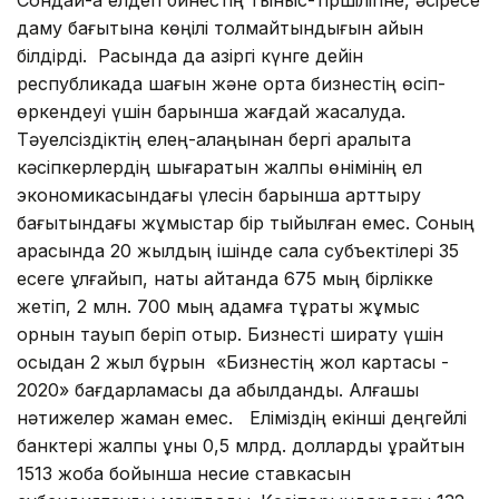
даму бағытына көңілі толмайтындығын айқын
білдірді. Расында да қазіргі күнге дейін
республикада шағын және орта бизнестің өсіп-
өркендеуі үшін барынша жағдай жасалуда.
Тәуелсіздіктің елең-алаңынан бергі аралықта
кәсіпкерлердің шығаратын жалпы өнімінің ел
экономикасындағы үлесін барынша арттыру
бағытындағы жұмыстар бір тыйылған емес. Соның
арқасында 20 жылдың ішінде сала субъектілері 35
есеге ұлғайып, нақты айтқанда 675 мың бірлікке
жетіп, 2 млн. 700 мың адамға тұрақты жұмыс
орнын тауып беріп отыр. Бизнесті ширату үшін
осыдан 2 жыл бұрын «Бизнестің жол картасы -
2020» бағдарламасы да қабылданды. Алғашқы
нәтижелер жаман емес. Еліміздің екінші деңгейлі
банктері жалпы құны 0,5 млрд. долларды құрайтын
1513 жоба бойынша несие ставкасын