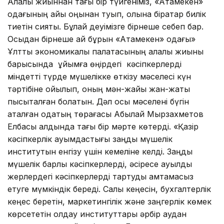
Алқалы жиыннан тағы бір түйгеніміз, «Атамекен»
одағының айы оңынан туып, қолына бірқатар билік
тиетін сияқты. Бұлай деуімізге бірнеше себеп бар.
Осыдан бірнеше ай бұрын «Атамекен» одағы»
Ұлттық экономикалық палатасының алқалы жиыны
барысында ұйымға өңірдегі кәсіпкерлерді
міндетті түрде мүшелікке өткізу мәселесі күн
тәртібіне қойылып, оның мән-жайы жан-жақты
пысықталған болатын. Дәл осы мәселені бүгін
аталған одақтың төрағасы Абылай Мырзахметов
Елбасы алдында тағы бір мәрте көтерді. «Қазір
кәсіпкерлік қауымдастығы заңды мүшелік
институтын енгізу үшін кемеліне келді. Заңды
мүшелік барлық кәсіпкерлерді, әсіресе ауылдық
жерлердегі кәсіпкерлерді тартуды қамтамасыз
етуге мүмкіндік береді. Салық кеңесін, бухгалтерлік
кеңес беретін, маркетингілік және заңгерлік көмек
көрсететін қолдау институттары әрбір аудан