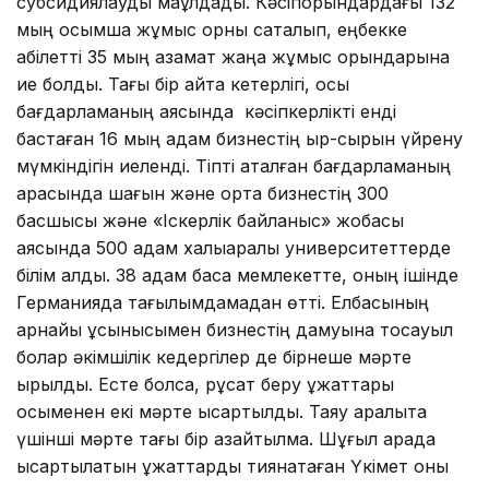
субсидиялауды мақұлдады. Кәсіпорындардағы 132
мың қосымша жұмыс орны сақталып, еңбекке
қабілетті 35 мың азамат жаңа жұмыс орындарына
ие болды. Тағы бір айта кетерлігі, осы
бағдарламаның аясында кәсіпкерлікті енді
бастаған 16 мың адам бизнестің қыр-сырын үйрену
мүмкіндігін иеленді. Тіпті аталған бағдарламаның
арқасында шағын және орта бизнестің 300
басшысы және «Іскерлік байланыс» жобасы
аясында 500 адам халықаралық университеттерде
білім алды. 38 адам басқа мемлекетте, оның ішінде
Германияда тағылымдамадан өтті. Елбасының
арнайы ұсынысымен бизнестің дамуына тоқсауыл
болар әкімшілік кедергілер де бірнеше мәрте
қырқылды. Есте болса, рұқсат беру құжаттары
осыменен екі мәрте қысқартылды. Таяу аралықта
үшінші мәрте тағы бір азайтылмақ. Шұғыл арада
қысқартылатын құжаттарды тиянақтаған Үкімет оны