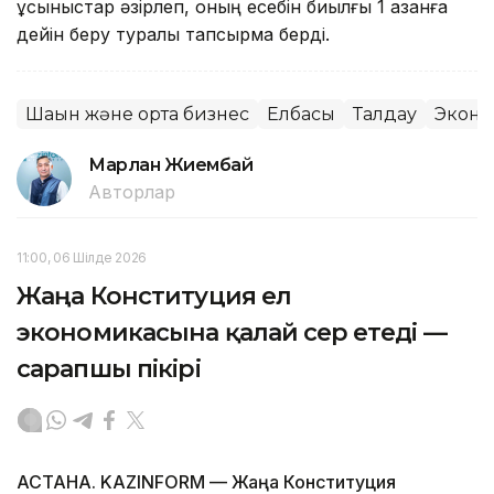
ұсыныстар әзірлеп, оның есебін биылғы 1 қазанға
дейін беру туралы тапсырма берді.
Шағын және орта бизнес
Елбасы
Талдау
Эконо
Марлан Жиембай
Авторлар
11:00, 06 Шілде 2026
Жаңа Конституция ел
экономикасына қалай әсер етеді —
сарапшы пікірі
АСТАНА. KAZINFORM — Жаңа Конституция