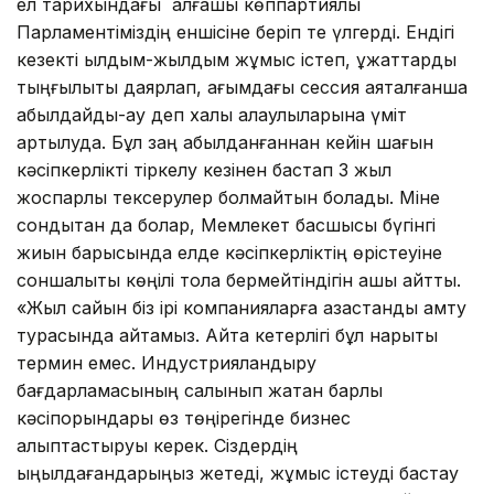
ел тарихындағы алғашқы көппартиялы
Парламентіміздің еншісіне беріп те үлгерді. Ендігі
кезекті ылдым-жылдым жұмыс істеп, құжаттарды
тыңғылықты даярлап, ағымдағы сессия аяқталғанша
қабылдайды-ау деп халық қалаулыларына үміт
артылуда. Бұл заң қабылданғаннан кейін шағын
кәсіпкерлікті тіркелу кезінен бастап 3 жыл
жоспарлы тексерулер болмайтын болады. Міне
сондықтан да болар, Мемлекет басшысы бүгінгі
жиын барысында елде кәсіпкерліктің өрістеуіне
соншалықты көңілі тола бермейтіндігін ашық айтты.
«Жыл сайын біз ірі компанияларға қазақстандық қамту
турасында айтамыз. Айта кетерлігі бұл нарықтық
термин емес. Индустрияландыру
бағдарламасының салынып жатқан барлық
кәсіпорындары өз төңірегінде бизнес
қалыптастыруы керек. Сіздердің
қыңқылдағандарыңыз жетеді, жұмыс істеуді бастау