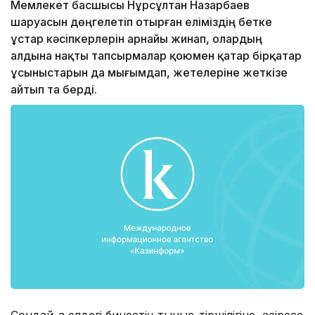
Мемлекет басшысы Нұрсұлтан Назарбаев
шаруасын дөңгелетіп отырған еліміздің бетке
ұстар кәсіпкерлерін арнайы жинап, олардың
алдына нақты тапсырмалар қоюмен қатар бірқатар
ұсыныстарын да мығымдап, жетелеріне жеткізе
айтып та берді.
Сондай-ақ елдегі бинестің тыныс-тіршілігіне, әсіресе