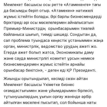
Мемлекет басшысы осы ретте «Атамекенге» тағы
да басымдық беріп отыр. «Атамекен» нәтижелі
жұмыс істейтін болады. Әрі барлық бизнесмендерді
біріктіреді әрі осы мәселелермен айналысатын
Премьер-Министрдің орынбасарымен тікелей
байланысқа шығып, тиімді шешеді. Сондықтан да,
сәл проблема туындаса кеңестік ұстаныммен жаңа
орган, министрлік, ведомство құрудың қажеті жоқ.
Егерде қажет болып жатса, Экономикалық даму
және сауда министрлігі комитет құрсын немесе
бизнесмендермен жұмыс істейтін арнайы
орынбасар бекітсін», - деген еді ҚР Президенті.
Жиынды қорытындылап, кесімді сөзін айтқан
Мемлекет басшысы Үкіметке бизнес
қоғамдастығымен және ұйымдарымен бірлесіп,
тұтынушылардың құқығын қорғау жөнінде әрбір
айтылған мәселені пысықтап, сол бойынша нақты