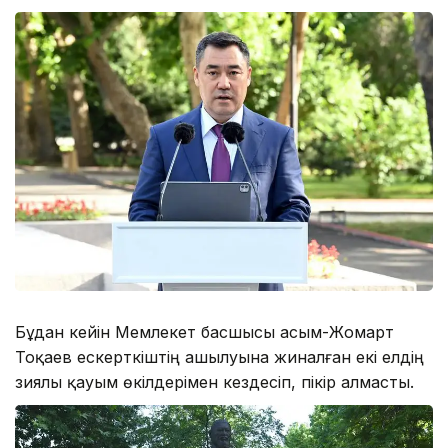
Бұдан кейін Мемлекет басшысы Қасым-Жомарт
Тоқаев ескерткіштің ашылуына жиналған екі елдің
зиялы қауым өкілдерімен кездесіп, пікір алмасты.