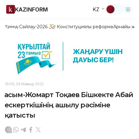
KAZINFORM
KZ
Сайлау-2026
Конституциялық реформа
Арнайы жо
Тренд:
19:09, 26 Мамыр 2022
Қасым-Жомарт Тоқаев Бішкекте Абай
ескерткішінің ашылу рәсіміне
қатысты