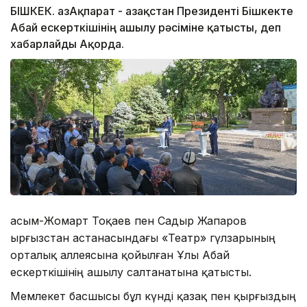
БІШКЕК. ҚазАқпарат - Қазақстан Президенті Бішкекте
Абай ескерткішінің ашылу рәсіміне қатысты, деп
хабарлайды Ақорда.
Қасым-Жомарт Тоқаев пен Садыр Жапаров
Қырғызстан астанасындағы «Театр» гүлзарының
орталық аллеясына қойылған Ұлы Абай
ескерткішінің ашылу салтанатына қатысты.
Мемлекет басшысы бұл күнді қазақ пен қырғыздың