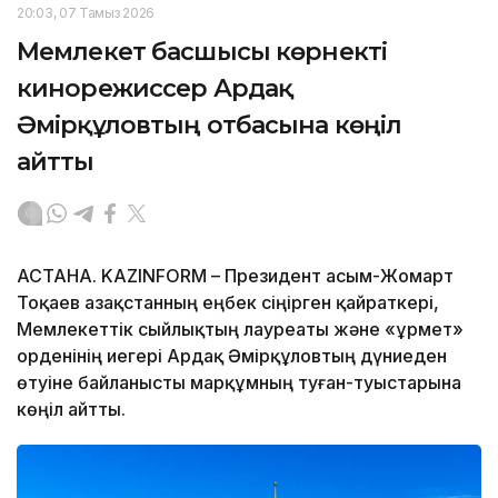
20:03, 07 Тамыз 2026
Мемлекет басшысы көрнекті
кинорежиссер Ардақ
Әмірқұловтың отбасына көңіл
айтты
АСТАНА. KAZINFORM – Президент Қасым-Жомарт
Тоқаев Қазақстанның еңбек сіңірген қайраткері,
Мемлекеттік сыйлықтың лауреаты және «Құрмет»
орденінің иегері Ардақ Әмірқұловтың дүниеден
өтуіне байланысты марқұмның туған-туыстарына
көңіл айтты.