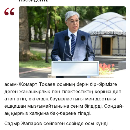
Қасым-Жомарт Тоқаев осының бәрін бір-бірімізге
деген жанашырлық пен тілектестіктің көрінісі деп
атап өтіп, екі елдің бауырластығы мен достығы
ешқашан мызғымайтынына сенім білдірді. Сондай-
ақ қырғыз халқына бақ-береке тіледі.
Садыр Жапаров сөйлеген сөзінде осы күнді