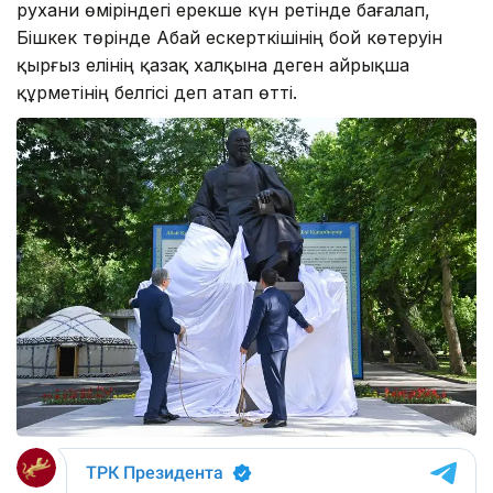
рухани өміріндегі ерекше күн ретінде бағалап,
Бішкек төрінде Абай ескерткішінің бой көтеруін
қырғыз елінің қазақ халқына деген айрықша
құрметінің белгісі деп атап өтті.