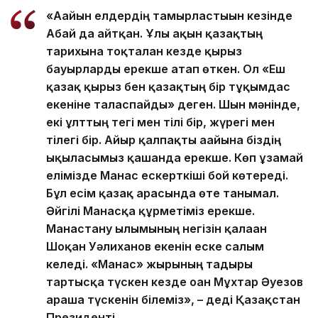
«Ағайын елдердің тамырластығын кезінде
Абай да айтқан. Ұлы ақын қазақтың
тарихына тоқталған кезде қырғыз
бауырларды ерекше атап өткен. Ол «Еш
қазақ қырғыз бен қазақтың бір тұқымдас
екеніне таласпайды» деген. Шын мәнінде,
екі ұлттың тегі мен тілі бір, жүрегі мен
тілегі бір. Айыр қалпақты ағайынға біздің
ықыласымыз қашанда ерекше. Көп ұзамай
елімізде Манас ескерткіші бой көтереді.
Бұл есім қазақ арасында өте танымал.
Әйгілі Манасқа құрметіміз ерекше.
Манастану ғылымының негізін қалаған
Шоқан Уәлиханов екенін еске салғым
келеді. «Манас» жырының тағдыры
тартысқа түскен кезде оған Мұхтар Әуезов
араша түскенін білеміз», – деді Қазақстан
Президенті.