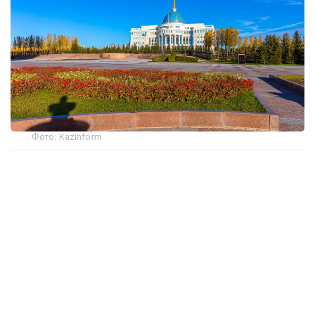
Фото: Kazinform
– Ардақ Әмірқұлов бар саналы ғұмырын
кино өнеріне арнап, ұлт мәдениетін
ұлықтауға мол үлес қосты. Кәсіби киногер
ретінде «Отырардың күйреуі», «Абай»,
«Қош бол, Гүлсары!» сияқты тарихи
туындыларды таспалап, төл
руханиятымыздың алтын қорын байыта
білді. Қазақ кинематографиясын