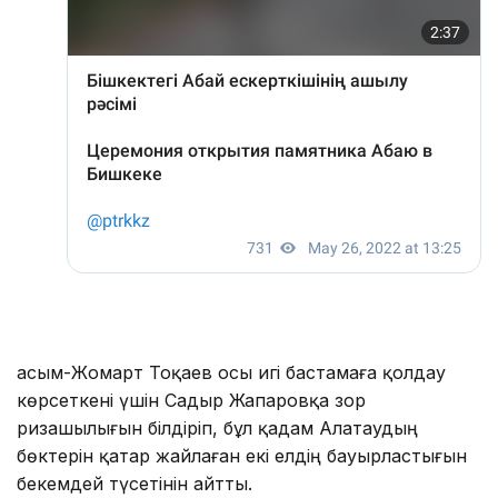
Қасым-Жомарт Тоқаев осы игі бастамаға қолдау
көрсеткені үшін Садыр Жапаровқа зор
ризашылығын білдіріп, бұл қадам Алатаудың
бөктерін қатар жайлаған екі елдің бауырластығын
бекемдей түсетінін айтты.