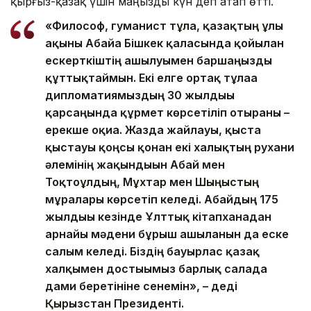
қырғыз-қазақ үшін маңызды күн деп атап өтті.
«Философ, гуманист тұлға, қазақтың ұлы
ақыны Абайға Бішкек қаласында қойылған
ескерткіштің ашылуымен баршаңызды
құттықтаймын. Екі елге ортақ тұлғаға
дипломатиямыздың 30 жылдығы
қарсаңында құрмет көрсетіліп отырғаны –
ерекше оқиға. Жазда жайлауы, қыста
қыстауы қоңсы қонған екі халықтың рухани
әлемінің жақындығын Абай мен
Тоқтоғұлдың, Мұхтар мен Шыңғыстың
мұралары көрсетіп келеді. Абайдың 175
жылдығы кезінде Ұлттық кітапханадан
арнайы мәдени бұрыш ашылғанын да еске
салғым келеді. Біздің бауырлас қазақ
халқымен достығымыз барлық салада
дами беретініне сенемін», – деді
Қырғызстан Президенті.