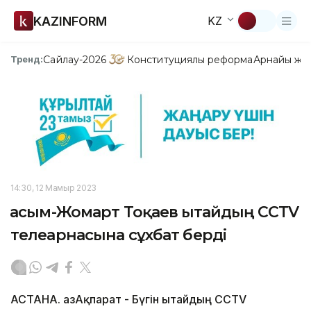
KAZINFORM
KZ
Сайлау-2026
Конституциялық реформа
Арнайы жо
Тренд:
14:30, 12 Мамыр 2023
Қасым-Жомарт Тоқаев Қытайдың CCTV
телеарнасына сұхбат берді
АСТАНА. ҚазАқпарат - Бүгін Қытайдың CCTV