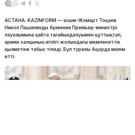
АСТАНА. KAZINFORM — Қасым-Жомарт Тоқаев
Никол Пашинянды Армения Премьер-министрі
лауазымына қайта тағайындалуымен құттықтап,
армян халқының игілігі жолындағы мемлекеттік
қызметіне табыс тіледі. Бұл туралы Ақорда мәлім
етті.