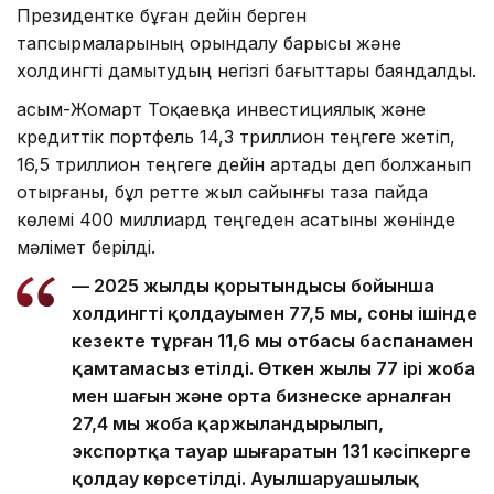
Президентке бұған дейін берген
тапсырмаларының орындалу барысы және
холдингті дамытудың негізгі бағыттары баяндалды.
Қасым-Жомарт Тоқаевқа инвестициялық және
кредиттік портфель 14,3 триллион теңгеге жетіп,
16,5 триллион теңгеге дейін артады деп болжанып
отырғаны, бұл ретте жыл сайынғы таза пайда
көлемі 400 миллиард теңгеден асатыны жөнінде
мәлімет берілді.
— 2025 жылдың қорытындысы бойынша
холдингтің қолдауымен 77,5 мың, соның ішінде
кезекте тұрған 11,6 мың отбасы баспанамен
қамтамасыз етілді. Өткен жылы 77 ірі жоба
мен шағын және орта бизнеске арналған
27,4 мың жоба қаржыландырылып,
экспортқа тауар шығаратын 131 кәсіпкерге
қолдау көрсетілді. Ауылшаруашылық