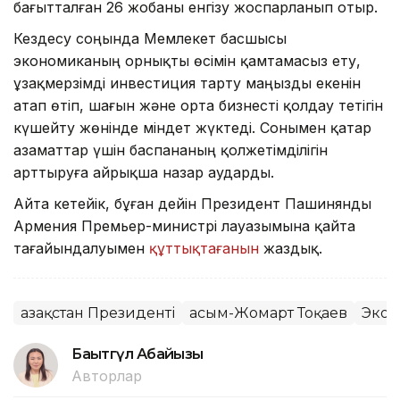
бағытталған 26 жобаны енгізу жоспарланып отыр.
Кездесу соңында Мемлекет басшысы
экономиканың орнықты өсімін қамтамасыз ету,
ұзақмерзімді инвестиция тарту маңызды екенін
атап өтіп, шағын және орта бизнесті қолдау тетігін
күшейту жөнінде міндет жүктеді. Сонымен қатар
азаматтар үшін баспананың қолжетімділігін
арттыруға айрықша назар аударды.
Айта кетейік, бұған дейін Президент Пашинянды
Армения Премьер-министрі лауазымына қайта
тағайындалуымен
құттықтағанын
жаздық.
Қазақстан Президенті
Қасым-Жомарт Тоқаев
Экон
Бақытгүл Абайқызы
Авторлар