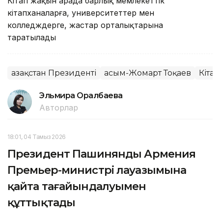
Кітап жақын арада барлық мемлекеттік
кітапханаларға, университеттер мен
колледждерге, жастар орталықтарына
таратылады
Қазақстан Президенті
Қасым-Жомарт Тоқаев
Кітап
Эльмира Оралбаева
Авторлар
18:01, 04 Тамыз 2026
Президент Пашинянды Армения
Премьер-министрі лауазымына
қайта тағайындалуымен
құттықтады