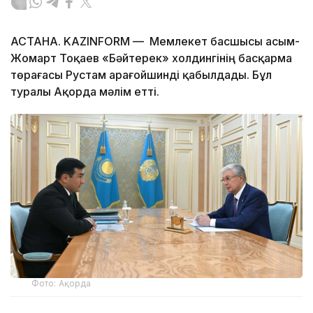
АСТАНА. KAZINFORM — Мемлекет басшысы Қасым-
Жомарт Тоқаев «Бәйтерек» холдингінің басқарма
төрағасы Рустам Қарағойшинді қабылдады. Бұл
туралы Ақорда мәлім етті.
Фото: Ақорда