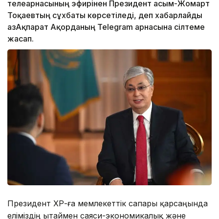
телеарнасының эфирінен Президент Қасым-Жомарт
Тоқаевтың сұхбаты көрсетіледі, деп хабарлайды
ҚазАқпарат Ақорданың Telegram арнасына сілтеме
жасап.
Президент ҚХР-ға мемлекеттік сапары қарсаңында
еліміздің Қытаймен саяси-экономикалық және