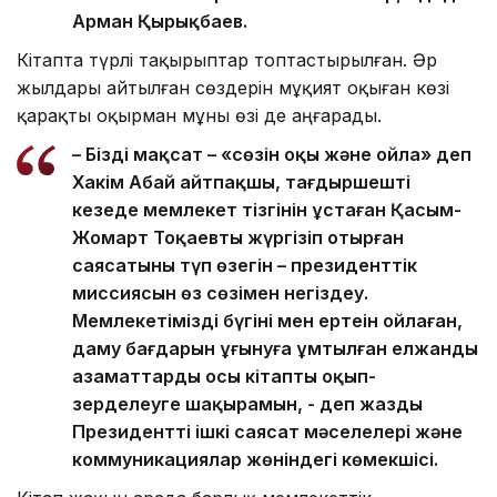
Арман Қырықбаев.
Кітапта түрлі тақырыптар топтастырылған. Әр
жылдары айтылған сөздерін мұқият оқыған көзі
қарақты оқырман мұны өзі де аңғарады.
– Біздің мақсат – «сөзін оқы және ойла» деп
Хакім Абай айтпақшы, тағдыршешті
кезеңде мемлекет тізгінін ұстаған Қасым-
Жомарт Тоқаевтың жүргізіп отырған
саясатының түп өзегін – президенттік
миссиясын өз сөзімен негіздеу.
Мемлекетіміздің бүгіні мен ертеңін ойлаған,
даму бағдарын ұғынуға ұмтылған елжанды
азаматтарды осы кітапты оқып-
зерделеуге шақырамын, - деп жазды
Президенттің ішкі саясат мәселелері және
коммуникациялар жөніндегі көмекшісі.