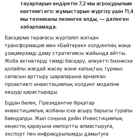
тауарларын өндіретін 7,2 мың агроқұрылым
көктемгі егіс жұмыстарын жүргізу үшін 11,4
мың техниканы лизингке алды, — делінген
хабарламада.
Басқарма төрағасы жүргізіліп жатқан
трансформация мен «Бәйтерек» холдингінің жаңа
ұзақмерзімді даму стратегиясы жайында айтты.
Жоба активтерді тиімді басқару, әлеуетті бизнеске
қолайлы жағдай жасау және халықтың тұрмыс
сапасын арттыру шараларына арналған
проактивті инвестициялық холдинг моделіне
көшуді қарастырады.
Бұдан бөлек, Президентке бірқатар
инвестициялық жобаны іске асыру барысы туралы
баяндалды. Жыл соңына дейін Инвестициялық
кеңестің қарауына импортты алмастыруға,
экспорт пен инфрақұрылымды дамытуға