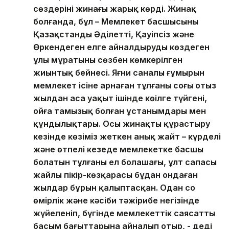
сөздерінің жинағы жарық көрді. Жинақ
болғанда, бұл – Мемлекет басшысының
Қазақстанды Әділетті, Қауіпсіз және
Өркендеген елге айналдыруды көздеген
ұлы мұратының сөзбен көмкерілген
жиынтық бейнесі. Яғни саналы ғұмырын
мемлекет ісіне арнаған тұлғаның соңғы отыз
жылдан аса уақыт ішінде көңілге түйгені,
ойға тамызық болған ұстанымдары мен
құндылықтары. Осы жинақты құрастыру
кезінде көзіміз жеткен анық жайт – күрделі
және өтпелі кезеңде мемлекетке басшы
болатын тұлғаның ел болашағы, ұлт сапасы
жайлы пікір-көзқарасы бұдан ондаған
жылдар бұрын қалыптасқан. Одан соң
өмірлік және кәсіби тәжірибе негізінде
жүйеленіп, бүгінде мемлекеттік саясаттың
басым бағыттарына айналып отыр, - деді