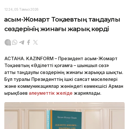
12:24, 05 Тамыз 2026
Қасым-Жомарт Тоқаевтың таңдаулы
сөздерінің жинағы жарық көрді
АСТАНА. KAZINFORM – Президент Қасым-Жомарт
Тоқаевтың «Әділетті қоғамға – шыншыл сөз»
атты таңдаулы сөздерінің жинағы жарыққа шықты.
Бұл туралы Президенттің ішкі саясат мәселелері
және коммуникациялар жөніндегі көмекшісі Арман
Қырықбаев
әлеуметтік желіде
жариялады.