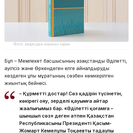
Фото: видеодан алынған скрин
Бұл – Мемлекет басшысының Қазақстанды Әділетті,
Қауіпсіз және Өркендеген елге айналдыруды
көздеген ұлы мұратының сөзбен көмкерілген
жиынтық бейнесі.
– Құрметті достар! Сөз қадірін түсінетін,
көкірегі ояу, зерделі қауымға айтар
жаңалығымыз бар. «Әділетті қоғамға –
шыншыл сөз» деген атпен Қазақстан
Республикасының Президенті Қасым-
Жомарт Кемелұлы Тоқаевтың таңдаулы