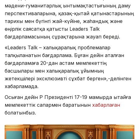
мәдени-гуманитарлық ынтымақтастығының даму
перспективаларына, қазақ-қытай қатынастарының
тарихы мен бүгінгі жай-күйіне, жаһандық және
өңірлік саясатқа қатысты Leaders Talk
бағдарламасының сұрақтарына жауап береді.
«Leaders Talk – халықаралық проблемалар
талқыланатын бағдарлама. Бұған дейін аталған
бағдарламаға 20-дан астам мемлекеттің
басшылары мен халықаралық ұйымның
жетекшілері эксклюзивті сұхбат берген»,-делінген
хабарламада.
Осыған дейін ҚР Президенті 17-19 мамырда Қытайға
мемлекеттік сапармен баратынын
хабарлаған
болатынбыз.