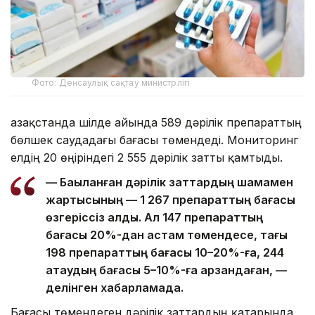
Фото: Денсаулық сақтау министрлігі
Қазақстанда шілде айында 589 дәрілік препараттың
бөлшек саудадағы бағасы төмендеді. Мониторинг
елдің 20 өңіріндегі 2 555 дәрілік затты қамтыды.
— Бақыланған дәрілік заттардың шамамен
жартысының — 1 267 препараттың бағасы
өзгеріссіз қалды. Ал 147 препараттың
бағасы 20%-дан астам төмендесе, тағы
198 препараттың бағасы 10–20%-ға, 244
атаудың бағасы 5–10%-ға арзандаған, —
делінген хабарламада.
Бағасы төмендеген дәрілік заттардың қатарында