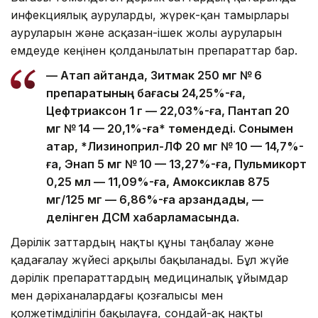
инфекциялық ауруларды, жүрек-қан тамырлары
ауруларын және асқазан-ішек жолы ауруларын
емдеуде кеңінен қолданылатын препараттар бар.
— Атап айтқанда, Зитмак 250 мг № 6
препаратының бағасы 24,25%-ға,
Цефтриаксон 1 г — 22,03%-ға, Пантап 20
мг № 14 — 20,1%-ға* төмендеді. Сонымен
қатар, *Лизиноприл-ЛФ 20 мг № 10 — 14,7%-
ға, Энап 5 мг № 10 — 13,27%-ға, Пульмикорт
0,25 мл — 11,09%-ға, Амоксиклав 875
мг/125 мг — 6,86%-ға арзандады, —
делінген ДСМ хабарламасында.
Дәрілік заттардың нақты құны таңбалау және
қадағалау жүйесі арқылы бақыланады. Бұл жүйе
дәрілік препараттардың медициналық ұйымдар
мен дәріханалардағы қозғалысы мен
қолжетімділігін бақылауға, сондай-ақ нақты