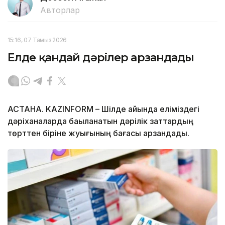
Авторлар
15:16, 07 Тамыз 2026
Елде қандай дәрілер арзандады
АСТАНА. KAZINFORM – Шілде айында еліміздегі
дәріханаларда бақыланатын дәрілік заттардың
төрттен біріне жуығының бағасы арзандады.