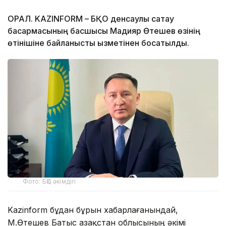
ОРАЛ. KAZINFORM – БҚО денсаулық сақтау
басқармасының басшысы Мадияр Өтешев өзінің
өтінішіне байланысты қызметінен босатылды.
Фото: БҚО әкімдігі
Kazinform бұдан бұрын хабарлағанындай,
М.Өтешев Батыс Қазақстан облысының әкімі