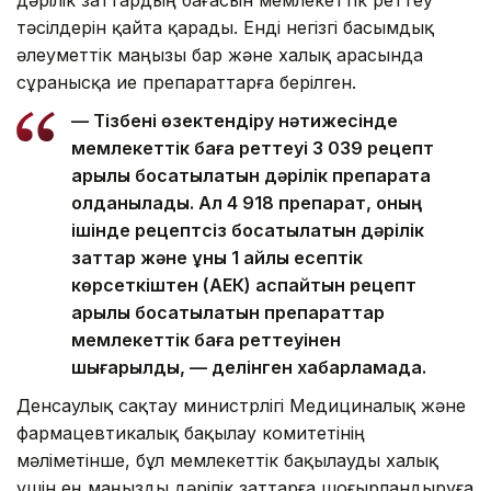
дәрілік заттардың бағасын мемлекеттік реттеу
тәсілдерін қайта қарады. Енді негізгі басымдық
әлеуметтік маңызы бар және халық арасында
сұранысқа ие препараттарға берілген.
— Тізбені өзектендіру нәтижесінде
мемлекеттік баға реттеуі 3 039 рецепт
арқылы босатылатын дәрілік препаратқа
қолданылады. Ал 4 918 препарат, оның
ішінде рецептсіз босатылатын дәрілік
заттар және құны 1 айлық есептік
көрсеткіштен (АЕК) аспайтын рецепт
арқылы босатылатын препараттар
мемлекеттік баға реттеуінен
шығарылды, — делінген хабарламада.
Денсаулық сақтау министрлігі Медициналық және
фармацевтикалық бақылау комитетінің
мәліметінше, бұл мемлекеттік бақылауды халық
үшін ең маңызды дәрілік заттарға шоғырландыруға