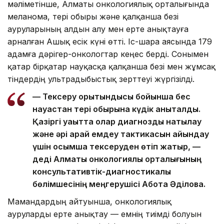
мәліметінше, Алматы онкологиялық орталығында
меланома, тері обыры және қалқанша безі
ауруларының алдын алу мен ерте анықтауға
арналған Ашық есік күні өтті. Іс-шара аясында 179
адамға дәрігер-онкологтар кеңес берді. Сонымен
қатар бірқатар науқасқа қалқанша безі мен жұмсақ
тіндердің ультрадыбыстық зерттеуі жүргізілді.
— Тексеру қорытындысы бойынша бес
науқастан тері обырына күдік анықталды.
Қазіргі уақытта олар диагнозды нақтылау
және әрі қарай емдеу тактикасын айқындау
үшін қосымша тексеруден өтіп жатыр, —
деді Алматы онкологиялық орталығының
консультативтік-диагностикалық
бөлімшесінің меңгерушісі Ақбота Әділова.
Мамандардың айтуынша, онкологиялық
ауруларды ерте анықтау — емнің тиімді болуын