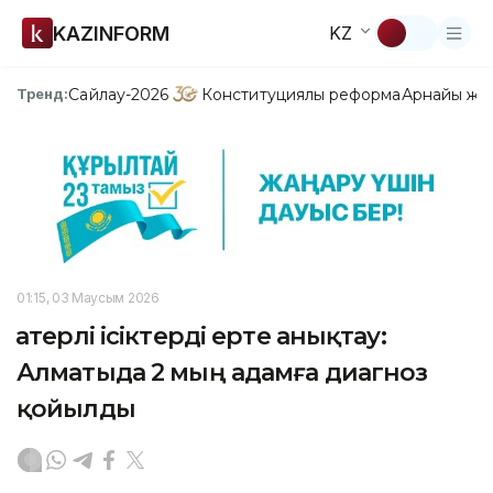
KAZINFORM
KZ
Сайлау-2026
Конституциялық реформа
Арнайы жо
Тренд:
01:15, 03 Маусым 2026
Қатерлі ісіктерді ерте анықтау:
Алматыда 2 мың адамға диагноз
қойылды