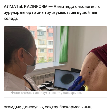
АЛМАТЫ. KAZINFORM — Алматыда онкологиялық
ауруларды ерте анықтау жұмыстары күшейтіліп
келеді.
Фото: Қоғамдық денсаулық сақтау басқармасы
Қоғамдық денсаулық сақтау басқармасының