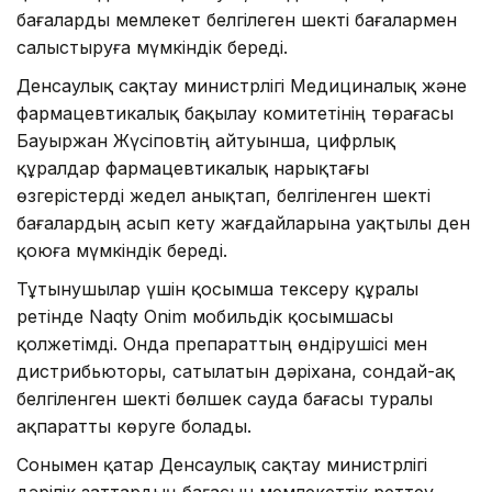
бағаларды мемлекет белгілеген шекті бағалармен
салыстыруға мүмкіндік береді.
Денсаулық сақтау министрлігі Медициналық және
фармацевтикалық бақылау комитетінің төрағасы
Бауыржан Жүсіповтің айтуынша, цифрлық
құралдар фармацевтикалық нарықтағы
өзгерістерді жедел анықтап, белгіленген шекті
бағалардың асып кету жағдайларына уақтылы ден
қоюға мүмкіндік береді.
Тұтынушылар үшін қосымша тексеру құралы
ретінде Naqty Onim мобильдік қосымшасы
қолжетімді. Онда препараттың өндірушісі мен
дистрибьюторы, сатылатын дәріхана, сондай-ақ
белгіленген шекті бөлшек сауда бағасы туралы
ақпаратты көруге болады.
Сонымен қатар Денсаулық сақтау министрлігі