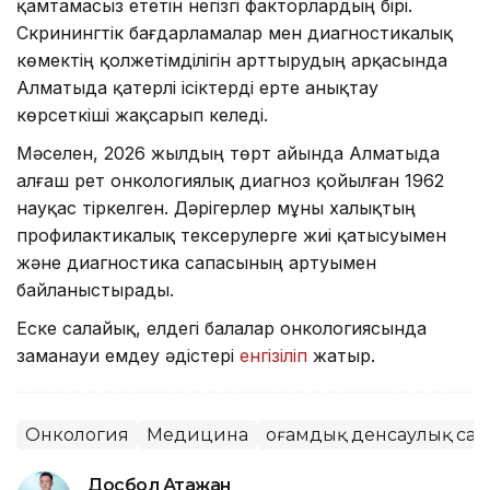
қамтамасыз ететін негізгі факторлардың бірі.
Скринингтік бағдарламалар мен диагностикалық
көмектің қолжетімділігін арттырудың арқасында
Алматыда қатерлі ісіктерді ерте анықтау
көрсеткіші жақсарып келеді.
Мәселен, 2026 жылдың төрт айында Алматыда
алғаш рет онкологиялық диагноз қойылған 1962
науқас тіркелген. Дәрігерлер мұны халықтың
профилактикалық тексерулерге жиі қатысуымен
және диагностика сапасының артуымен
байланыстырады.
Еске салайық, елдегі балалар онкологиясында
заманауи емдеу әдістері
енгізіліп
жатыр.
Онкология
Медицина
Қоғамдық денсаулық сақ
Досбол Атажан