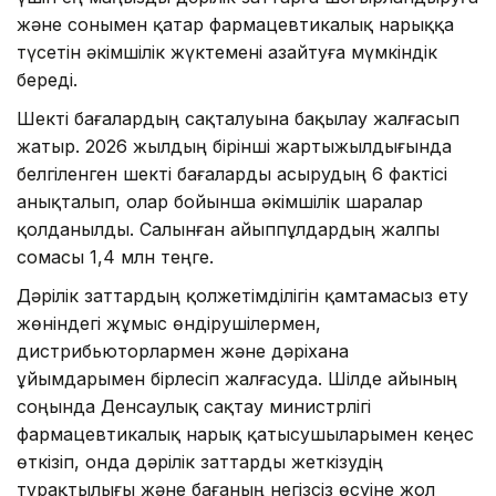
және сонымен қатар фармацевтикалық нарыққа
түсетін әкімшілік жүктемені азайтуға мүмкіндік
береді.
Шекті бағалардың сақталуына бақылау жалғасып
жатыр. 2026 жылдың бірінші жартыжылдығында
белгіленген шекті бағаларды асырудың 6 фактісі
анықталып, олар бойынша әкімшілік шаралар
қолданылды. Салынған айыппұлдардың жалпы
сомасы 1,4 млн теңге.
Дәрілік заттардың қолжетімділігін қамтамасыз ету
жөніндегі жұмыс өндірушілермен,
дистрибьюторлармен және дәріхана
ұйымдарымен бірлесіп жалғасуда. Шілде айының
соңында Денсаулық сақтау министрлігі
фармацевтикалық нарық қатысушыларымен кеңес
өткізіп, онда дәрілік заттарды жеткізудің
тұрақтылығы және бағаның негізсіз өсуіне жол