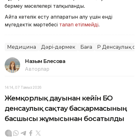
бермеу мәселелері талқыланды.
Айта кетелік есту аппаратын алу үшін енді
мүгедектік мәртебесі
талап етілмейді
.
Медицина
Дәрі-дәрмек
Баға
ҚР Денсаулық са
Назым Бөлесова
Авторлар
14:14, 07 Тамыз 2026
Жемқорлық дауынан кейін БҚО
денсаулық сақтау басқармасының
басшысы жұмысынан босатылды