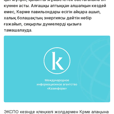
күннен асты. Алғашқы аптыққан алшапқын кездей
емес, Көрме павильондары есігін айқара ашып,
халық болашақтың энергиясы дейтін небір
ғажайып, сиқырлы дүниелерді қызыға
тамашалауда.
ЭКСПО кезінде көлеңкелі жолдармен Көрме алаңына