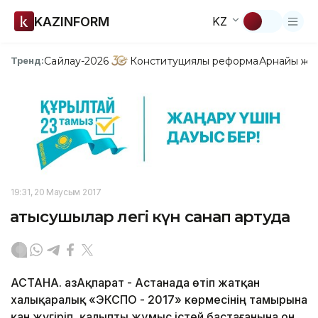
KAZINFORM
KZ
Сайлау-2026
Конституциялық реформа
Арнайы жо
Тренд:
19:31, 20 Маусым 2017
Қатысушылар легі күн санап артуда
АСТАНА. ҚазАқпарат - Астанада өтіп жатқан
халықаралық «ЭКСПО - 2017» көрмесінің тамырына
қан жүгіріп, қалыпты жұмыс істей бастағанына он