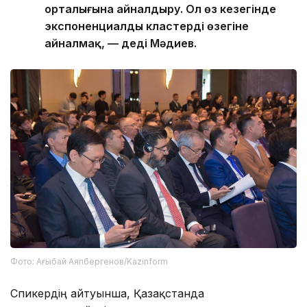
орталығына айналдыру. Ол өз кезегінде
экспоненциалды кластердің өзегіне
айналмақ, — деді Мәдиев.
Фото: Ағыбай Аяпбергенов/Kazinform
Спикердің айтуынша, Қазақстанда