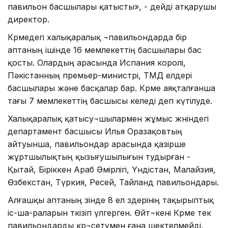
павильон басшылары қатысты», - дейді атқарушы
директор.
Көрмедегі халықаралық ¬павильондарда бір
аптаның ішінде 16 мемлекеттің басшылары бас
қосты. Олардың арасында Испания королі,
Пәкістанның премьер-министрі, ТМД елдері
басшылары және басқалар бар. Көрме аяқталғанша
тағы 7 мемлекеттің басшысы келеді деп күтілуде.
Халықаралық қатысу¬шылармен жұмыс жөніндегі
департамент басшысы Илья Оразақовтың
айтуынша, павильондар арасында қазірше
жұртшылықтың қызығушылығын тудырған -
Қытай, Біріккен Араб Әмірлігі, Үндістан, Малайзия,
Өзбекстан, Түркия, Ресей, Тайланд павильондары.
Алғашқы аптаның өзінде 8 ел өздерінің тақырыптық
іс-ша-раларын өткізіп үлгерген. Өйт¬кені Көрме тек
павильондарды көр¬сетумен ғана шектелмейді,