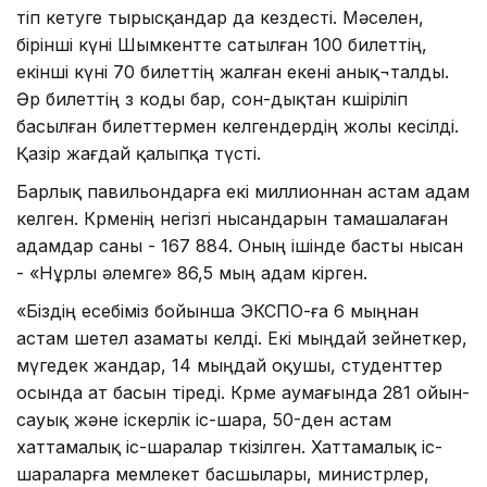
өтіп кетуге тырысқандар да кездесті. Мәселен,
бірінші күні Шымкентте сатылған 100 билеттің,
екінші күні 70 билеттің жалған екені анық¬талды.
Әр билеттің өз коды бар, сон-дықтан көшіріліп
басылған билеттермен келгендердің жолы кесілді.
Қазір жағдай қалыпқа түсті.
Барлық павильондарға екі миллионнан астам адам
келген. Көрменің негізгі нысандарын тамашалаған
адамдар саны - 167 884. Оның ішінде басты нысан
- «Нұрлы әлемге» 86,5 мың адам кірген.
«Біздің есебіміз бойынша ЭКСПО-ға 6 мыңнан
астам шетел азаматы келді. Екі мыңдай зейнеткер,
мүгедек жандар, 14 мыңдай оқушы, студенттер
осында ат басын тіреді. Көрме аумағында 281 ойын-
сауық және іскерлік іс-шара, 50-ден астам
хаттамалық іс-шаралар өткізілген. Хаттамалық іс-
шараларға мемлекет басшылары, министрлер,