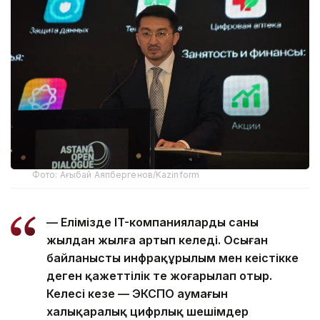
Фото: Ағыбай Аяпбергенов/Kazinform
— Елімізде IT-компаниялардың саны
жылдан жылға артып келеді. Осыған
байланысты инфрақұрылым мен кеңістікке
деген қажеттілік те жоғарылап отыр.
Келесі кезең — ЭКСПО аумағын
халықаралық цифрлық шешімдер