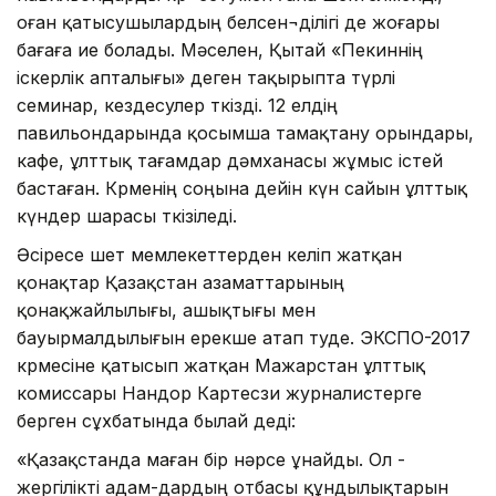
оған қатысушылардың белсен¬ділігі де жоғары
бағаға ие болады. Мәселен, Қытай «Пекиннің
іскерлік апталығы» деген тақырыпта түрлі
семинар, кездесулер өткізді. 12 елдің
павильондарында қосымша тамақтану орындары,
кафе, ұлттық тағамдар дәмханасы жұмыс істей
бастаған. Көрменің соңына дейін күн сайын ұлттық
күндер шарасы өткізіледі.
Әсіресе шет мемлекеттерден келіп жатқан
қонақтар Қазақстан азаматтарының
қонақжайлылығы, ашықтығы мен
бауырмалдылығын ерекше атап өтуде. ЭКСПО-2017
көрмесіне қатысып жатқан Мажарстан ұлттық
комиссары Нандор Картесзи журналистерге
берген сұхбатында былай деді:
«Қазақстанда маған бір нәрсе ұнайды. Ол -
жергілікті адам-дардың отбасы құндылықтарын