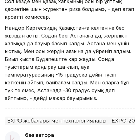
Сол кезде мен қазақ халқының осы бір ұлттық
қасиетіне шын жүректен риза болдым», - деп атап
көрсетті комиссар.
Нандор Картесзидің Қазақстанға келгеніне бес
жылдан асты. Содан бері Астанаға да, жергілікті
халыққа да бауыр басып қалды. Астана мен үшін
ыстық. Мен осы жердің аязына да үйреніп алдым.
Биыл қыста Будапештте қар жауды. Сонда
туыстарым қоңырау ша¬лып, ауа
температурасының -15 градусқа дейін түсіп
кеткенін айтып, байбалам салды. Мен оларға бұл
түк те емес, Астанада -30 градус суық деп
айттым», - дейді мажар бауырымыз.
EXPO жобалары мен технологиялары
EXPO-2017
без автора