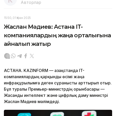
Авторлар
15:50, 01 Қазан 2025
Жаслан Мәдиев: Астана IT-
компаниялардың жаңа орталығына
айналып жатыр
АСТАНА. KAZINFORM — Қазақстанда IT-
компаниялардың қарқынды өсімі жаңа
инфрақұрылымға деген сұранысты арттырып отыр.
Бұл туралы Премьер-министрдің орынбасары —
Жасанды интеллект және цифрлық даму министрі
Жаслан Мәдиев мәлімдеді.