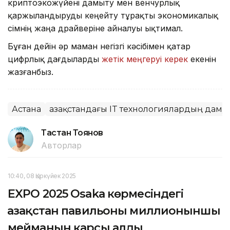
криптоэкожүйені дамыту мен венчурлық
қаржыландыруды кеңейту тұрақты экономикалық
өсімнің жаңа драйверіне айналуы ықтимал.
Бұған дейін әр маман негізгі кәсібімен қатар
цифрлық дағдыларды
жетік меңгеруі керек
екенін
жазғанбыз.
Астана
Қазақстандағы IT технологиялардың даму
Тастан Тоянов
Авторлар
10:40, 08 Қыркүйек 2025
EXPO 2025 Osaka көрмесіндегі
Қазақстан павильоны миллионыншы
мейманын қарсы алды