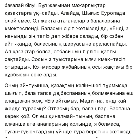
бағалай білуі. Бұл жағынан мажарлықтар
қазақтарға ұқ¬сайды. Алайда, Шығыс Еуропада
олай емес. Ол жақта ата-аналар өз балаларына
көмектеспейді. Баласын өсіріп жеткізеді де, «Енді, өз
наныңды өзің тап!» деп жібере салады, бір сөзбен
айт¬қанда, баласының шаруасына араласпайды.
Ал қазақтар болса, отбасының бірлігін қатты
сақтайды. Сосын өз туыстарына ылғи көмек¬тесіп
отырады». Ко¬миссар жұбайының осы жақтағы бір
құрбысын еске алды.
Оның ай¬туынша, қазақтың келін¬шегі тұрмысқа
шығып, бала тапса да,баспананың болмағанына еш
алаңдаған жоқ. «Біз айтамыз, Мәди¬на, енді қай
жерде тұрасың? Отбасың бар, балаң бар. Баспана
керек қой. Ол еш қиналмай¬тынын, баспана
алғанша ата-аналарының қолында, я болмаса,
туған-туыс¬тардың үйінде тұра беретінін жеткізді.