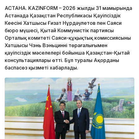
АСТАНА. KAZINFORM – 2026 жылдың 31 мамырында
Астанада Қазақстан Республикасы Қауіпсіздік
Кеңесінің Хатшысы Ғизат Нұрдәулетов пен Саяси
бюро мүшесі, Қытай Коммунистік партиясы
Орталық комитеті Саяси-құқықтық комиссиясының
Хатшысы Чэнь Вэньциннің төрағалығымен
қауіпсіздік мәселелері бойынша Қазақстан-Қытай
консультациялары өтті. Бұл туралы Ақорданың
баспасөз қызметі хабарлады.