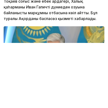
Тоқаев соғыс және еңбек ардагері, Халық
қаһарманы Иван Гапичтің дүниеден озуына
байланысты марқұмның отбасына көңіл айтты. Бұл
туралы Ақорданың баспасөз қызметі хабарлады.
Фото: Ақорда
– Иван Степанович майданға өз еркімен