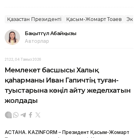
Қазақстан Президенті
Қасым-Жомарт Тоқаев
Эко
Бақытгүл Абайқызы
Авторлар
21:22, 04 Тамыз 2026
Мемлекет басшысы Халық
қаһарманы Иван Гапичтің туған-
туыстарына көңіл айту жеделхатын
жолдады
АСТАНА. KAZINFORM – Президент Қасым-Жомарт