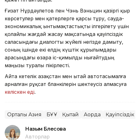
Ғизат Нұрдәулетов пен Чэнь Вэньцин қазіргі қыр
көрсетулер мен қатерлерге қарсы тұру, сауда-
экономикалық ынтымақтастықты ілгерілету үшін
қолайлы жағдай жасау мақсатында қауіпсіздік
саласындағы диалогты жүйелі негізде дамыту,
соның ішінде екі елдің күштік құрылымдары
арасындағы өзара іс-қимылды нығайтудың
маңызы туралы пікірлесті.
Айта кетелік Қазақстан мен Қытай автотасымалға
арналған рұқсат бланкілерін шектеусіз алмасуға
келіскен еді
.
Орталық Азия
БҰҰ
Қытай
Ақорда
Қауіпсіздік
Назым Бөлесова
Авторлар