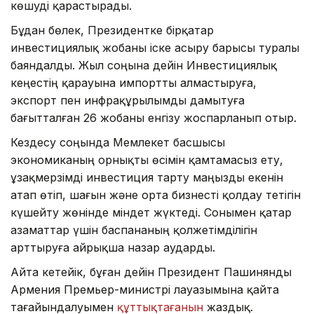
көшуді қарастырады.
Бұдан бөлек, Президентке бірқатар
инвестициялық жобаны іске асыру барысы туралы
баяндалды. Жыл соңына дейін Инвестициялық
кеңестің қарауына импортты алмастыруға,
экспорт пен инфрақұрылымды дамытуға
бағытталған 26 жобаны енгізу жоспарланып отыр.
Кездесу соңында Мемлекет басшысы
экономиканың орнықты өсімін қамтамасыз ету,
ұзақмерзімді инвестиция тарту маңызды екенін
атап өтіп, шағын және орта бизнесті қолдау тетігін
күшейту жөнінде міндет жүктеді. Сонымен қатар
азаматтар үшін баспананың қолжетімділігін
арттыруға айрықша назар аударды.
Айта кетейік, бұған дейін Президент Пашинянды
Армения Премьер-министрі лауазымына қайта
тағайындалуымен
құттықтағанын
жаздық.