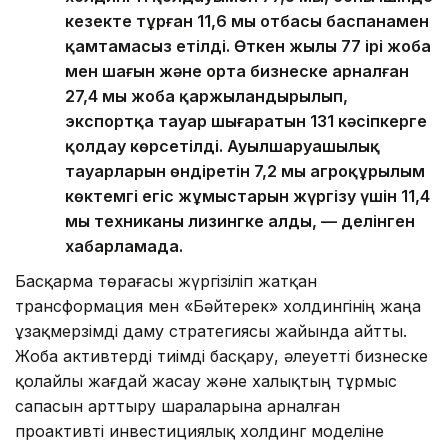
кезекте тұрған 11,6 мың отбасы баспанамен
қамтамасыз етілді. Өткен жылы 77 ірі жоба
мен шағын және орта бизнеске арналған
27,4 мың жоба қаржыландырылып,
экспортқа тауар шығаратын 131 кәсіпкерге
қолдау көрсетілді. Ауылшаруашылық
тауарларын өндіретін 7,2 мың агроқұрылым
көктемгі егіс жұмыстарын жүргізу үшін 11,4
мың техниканы лизингке алды, — делінген
хабарламада.
Басқарма төрағасы жүргізіліп жатқан
трансформация мен «Бәйтерек» холдингінің жаңа
ұзақмерзімді даму стратегиясы жайында айтты.
Жоба активтерді тиімді басқару, әлеуетті бизнеске
қолайлы жағдай жасау және халықтың тұрмыс
сапасын арттыру шараларына арналған
проактивті инвестициялық холдинг моделіне