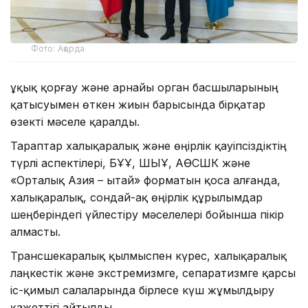
Фото: Ақорда
Құқық қорғау және арнайы орган басшыларының
қатысуымен өткен жиын барысында бірқатар
өзекті мәселе қаралды.
Тараптар халықаралық және өңірлік қауіпсіздіктің
түрлі аспектілері, БҰҰ, ШЫҰ, АӨСШК және
«Орталық Азия – Қытай» форматын қоса алғанда,
халықаралық, сондай-ақ өңірлік құрылымдар
шеңберіндегі үйлестіру мәселелері бойынша пікір
алмасты.
Трансшекаралық қылмыспен күрес, халықаралық
лаңкестік және экстремизмге, сепаратизмге қарсы
іс-қимыл салаларында бірлесе күш жұмылдыру
қажеттігі айтылды.