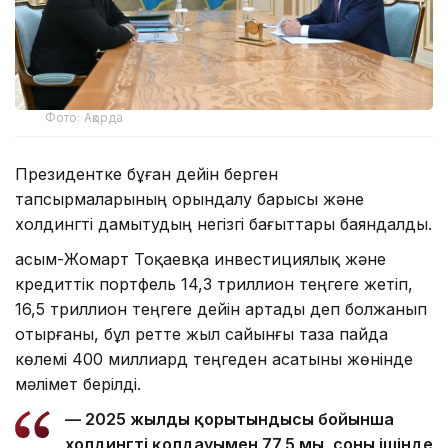
Фото: Ақорда
Президентке бұған дейін берген
тапсырмаларының орындалу барысы және
холдингті дамытудың негізгі бағыттары баяндалды.
Қасым-Жомарт Тоқаевқа инвестициялық және
кредиттік портфель 14,3 триллион теңгеге жетіп,
16,5 триллион теңгеге дейін артады деп болжанып
отырғаны, бұл ретте жыл сайынғы таза пайда
көлемі 400 миллиард теңгеден асатыны жөнінде
мәлімет берілді.
— 2025 жылдың қорытындысы бойынша
холдингтің қолдауымен 77,5 мың, соның ішінде