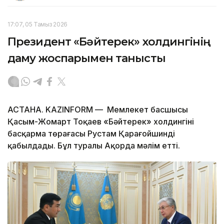
17:07, 05 Тамыз 2026
Президент «Бәйтерек» холдингінің
даму жоспарымен танысты
АСТАНА. KAZINFORM — Мемлекет басшысы
Қасым-Жомарт Тоқаев «Бәйтерек» холдингінің
басқарма төрағасы Рустам Қарағойшинді
қабылдады. Бұл туралы Ақорда мәлім етті.