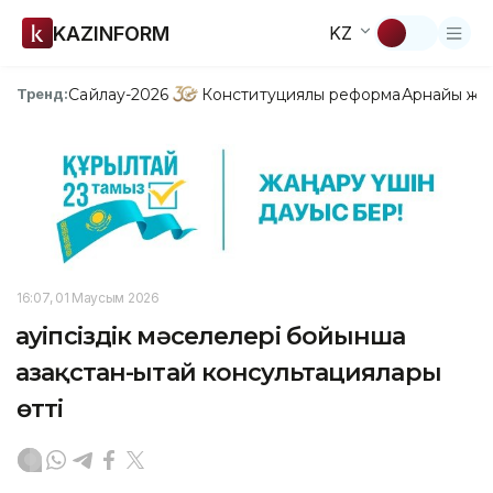
KAZINFORM
KZ
Сайлау-2026
Конституциялық реформа
Арнайы жо
Тренд:
16:07, 01 Маусым 2026
Қауіпсіздік мәселелері бойынша
Қазақстан-Қытай консультациялары
өтті