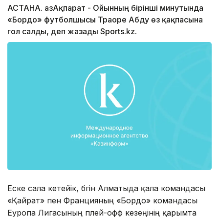
АСТАНА. ҚазАқпарат - Ойынның бірінші минутында
«Бордо» футболшысы Траоре Абду өз қақпасына
гол салды, деп жазады Sports.kz.
Еске сала кетейік, бүгін Алматыда қала командасы
«Қайрат» пен Францияның «Бордо» командасы
Еуропа Лигасының плей-офф кезеңінің қарымта