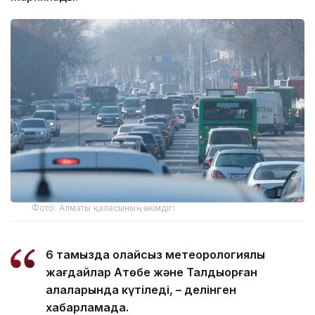
Фото: Алматы қаласының әкімдігі
6 тамызда қолайсыз метеорологиялық
жағдайлар Ақтөбе және Талдықорған
қалаларында күтіледі, – делінген
хабарламада.