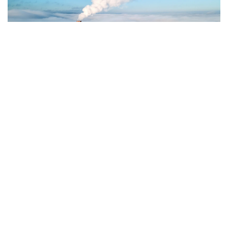
Фото: Magnific.com
5 тамызда қолайсыз метеорологиялық
жағдайлар Ақтөбе қалаласында күтіледі, –
делінген хабарламада.
Қолайсыз метеорологиялық жағдайлар –
атмосфералық ауаның беткі қабатында зиянды
(ластаушы) заттардың шоғырлануына ықпал ететін
қысқамерзімді метеофакторлардың (тымық ауа
райы, жеңіл жел, тұман, инверсия) жиынтығы.
Қолайсыз метеорологиялық жағдай кезінде
елдімекендердегі атмосфералық ауаның сапасы