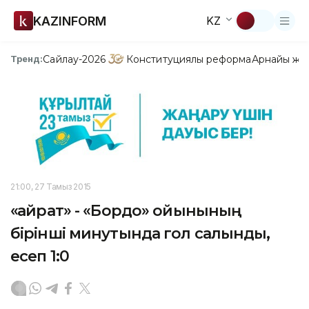
KAZINFORM
KZ
Сайлау-2026
Конституциялық реформа
Арнайы жо
Тренд:
21:00, 27 Тамыз 2015
«Қайрат» - «Бордо» ойынының
бірінші минутында гол салынды,
есеп 1:0