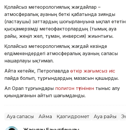
Қолайсыз метеорологиялық жағдайлар –
атмосфералық ауаның беткі қабатында зиянды
(ластаушы) заттардың шоғырлануына ықпал ететін
қысқамерзімді метеофакторлардың (тымық ауа
райы, жеңіл жел, тұман, инверсия) жиынтығы.
Қолайсыз метеорологиялық жағдай кезінде
елдімекендердегі атмосфералық ауаның сапасы
нашарлауы ықтимал.
Айта кетейік, Петропавлда
өткір жағымсыз иіс
пайда болып, тұрғындардың мазасын қашырды.
Ал Орал тұрғындары
полигон түтінінен
тыныс алу
қиындағанын айтып шағымданды.
Ауа сапасы
Аймақ
Қазгидромет
Ауа райы
Эк
Жасұлан Бақытбекұлы