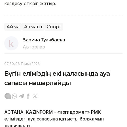
кездесу өткізіп жатыр.
Аймақ
Алматы
Спорт
Зарина Туғанбаева
Авторлар
07:30, 06 Тамыз 2026
Бүгін еліміздің екі қаласында ауа
сапасы нашарлайды
АСТАНА. KAZINFORM – «Қазгидромет» РМК
еліміздегі ауа сапасына қатысты болжамын
жариялады.