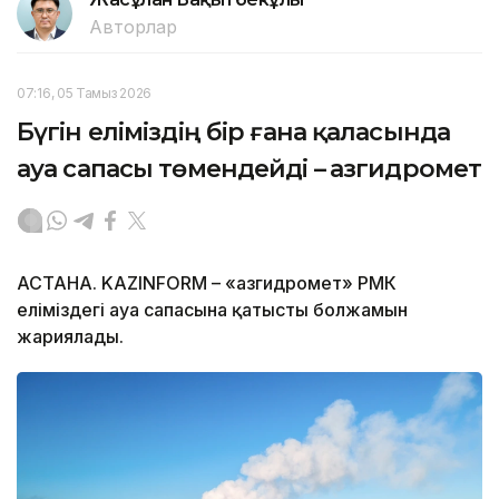
Авторлар
07:16, 05 Тамыз 2026
Бүгін еліміздің бір ғана қаласында
ауа сапасы төмендейді – Қазгидромет
АСТАНА. KAZINFORM – «Қазгидромет» РМК
еліміздегі ауа сапасына қатысты болжамын
жариялады.