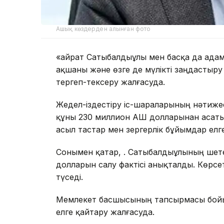
Ашық көздерден алынған фото
«Қайрат Сатыбалдыұлы мен басқа да ад
ақшаны және өзге де мүлікті заңдастыру 
тергеп-тексеру жалғасуда.
Жедел-іздестіру іс-шараларының нәтижес
құны 230 миллион АҚШ долларынан асаты
асыл тастар мен зергерлік бұйымдар елг
Сонымен қатар, Қ. Сатыбалдыұлының шете
долларын салу фактісі анықталды. Көрсе
түседі.
Мемлекет басшысының тапсырмасы бойын
елге қайтару жалғасуда.