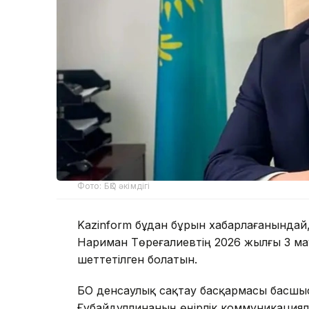
Фото: БҚО әкімдігі
Kazinform бұдан бұрын хабарлағанындай,
Нариман Төреғалиевтің 2026 жылғы 3 мау
шеттетілген болатын.
БҚО денсаулық сақтау басқармасы басш
Ғұбайдуллинаның өңірлік коммуникациял