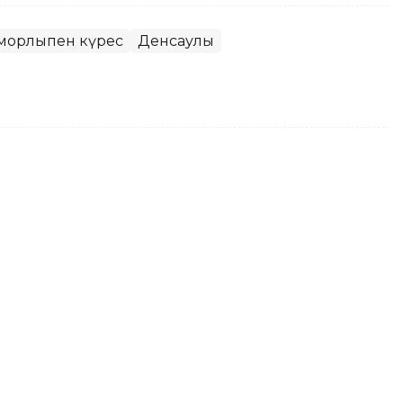
қорлықпен күрес
Денсаулық
налық ұйымдарға жалған
орынан қаржы жымқырғандар