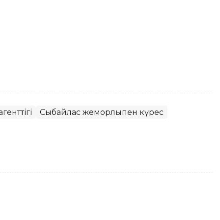
генттігі
Сыбайлас жемқорлықпен күрес