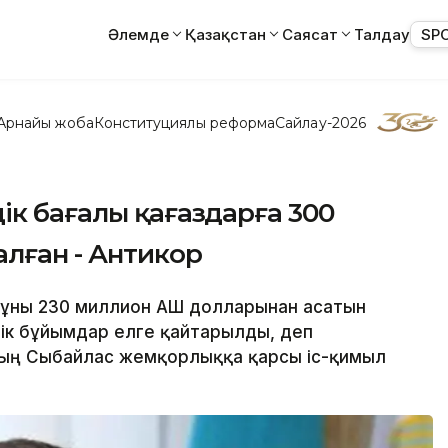
Әлемде
Қазақстан
Саясат
Талдау
SP
Арнайы жоба
Конституциялық реформа
Сайлау-2026
ік бағалы қағаздарға 300
лған - Антикор
құны 230 миллион АҚШ долларынан асатын
лік бұйымдар елге қайтарылды, деп
ның Сыбайлас жемқорлыққа қарсы іс-қимыл