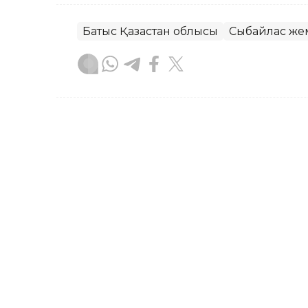
Батыс Қазақстан облысы
Сыбайлас жем
Ғайсағали Сейтақ
Авторлар
10:11, 03 Тамыз 2026
140 мың адамды медици
тіркеген: сақтандыру қ
ұсталды