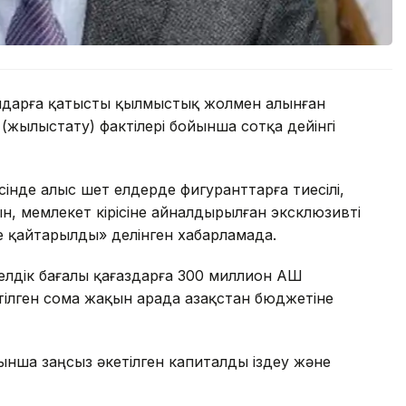
амдарға қатысты қылмыстық жолмен алынған
(жылыстату) фактілері бойынша сотқа дейінгі
інде алыс шет елдерде фигуранттарға тиесілі,
н, мемлекет кірісіне айналдырылған эксклюзивті
е қайтарылды» делінген хабарламада.
лдік бағалы қағаздарға 300 миллион АҚШ
тілген сома жақын арада Қазақстан бюджетіне
ша заңсыз әкетілген капиталды іздеу және