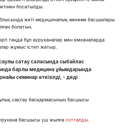
метінен босатылды.
облысында жеті медициналық мекеме басшылары
лған болатын.
зіргі таңда бұл ауруханалар мен емханаларда
лар жұмыс істеп жатыр.
нсаулық сақтау саласында сыбайлас
тында барлық медицина ұйымдарында
рнайы семинар өткізілді, - деді
саулық сақтау басқармасының басшысы
аурухана басшысы үш жылға
сотталды.