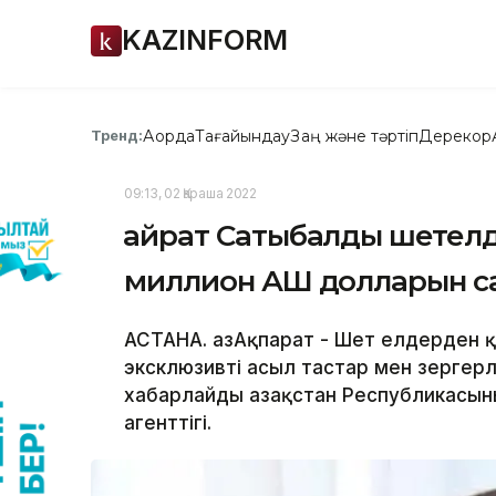
KAZINFORM
Ақорда
Тағайындау
Заң және тәртіп
Дерекқор
Тренд:
09:13, 02 Қараша 2022
Қайрат Сатыбалды шетелд
миллион АҚШ долларын са
АСТАНА. ҚазАқпарат - Шет елдерден 
эксклюзивті асыл тастар мен зергер
хабарлайды Қазақстан Республикасы
агенттігі.