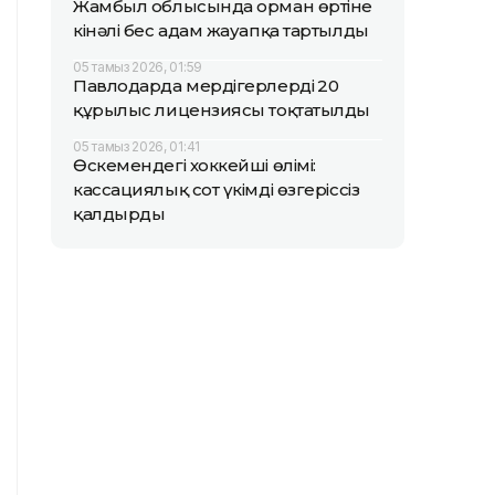
Жамбыл облысында орман өртіне
кінәлі бес адам жауапқа тартылды
05 тамыз 2026, 01:59
Павлодарда мердігерлердің 20
құрылыс лицензиясы тоқтатылды
05 тамыз 2026, 01:41
Өскемендегі хоккейші өлімі:
кассациялық сот үкімді өзгеріссіз
қалдырды