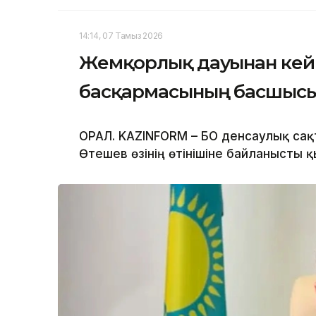
14:14, 07 Тамыз 2026
Жемқорлық дауынан кейін
басқармасының басшыс
ОРАЛ. KAZINFORM – БҚО денсаулық с
Өтешев өзінің өтінішіне байланысты 