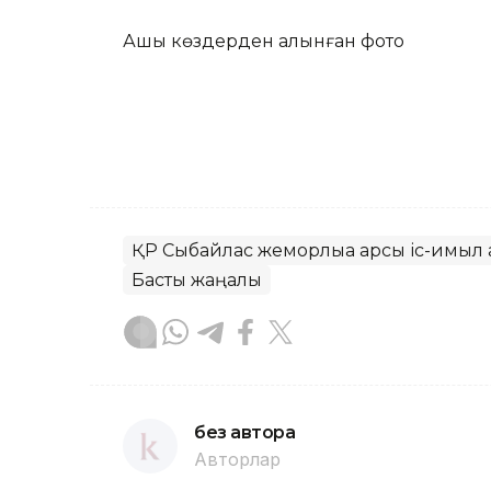
Ашық көздерден алынған фото
ҚР Сыбайлас жемқорлыққа қарсы іс-қимыл а
Басты жаңалық
без автора
Авторлар