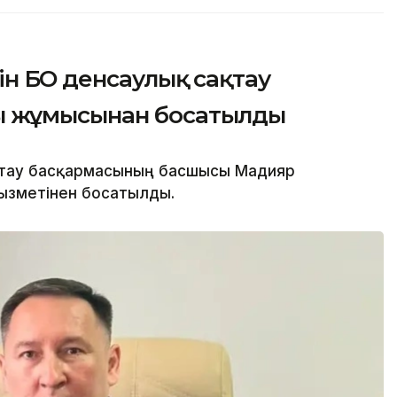
 БҚО денсаулық сақтау
ы жұмысынан босатылды
ақтау басқармасының басшысы Мадияр
қызметінен босатылды.