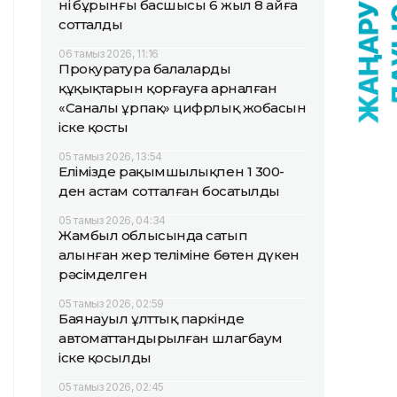
нің бұрынғы басшысы 6 жыл 8 айға
сотталды
06 тамыз 2026, 11:16
Прокуратура балалардың
құқықтарын қорғауға арналған
«Саналы ұрпақ» цифрлық жобасын
іске қосты
05 тамыз 2026, 13:54
Елімізде рақымшылықпен 1 300-
ден астам сотталған босатылды
05 тамыз 2026, 04:34
Жамбыл облысында сатып
алынған жер теліміне бөтен дүкен
рәсімделген
05 тамыз 2026, 02:59
Баянауыл ұлттық паркінде
автоматтандырылған шлагбаум
іске қосылды
05 тамыз 2026, 02:45