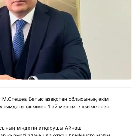
 М.Өтешев Батыс Қазақстан облысының әкімі
сымдағы өкімімен 1 ай мерзімге қызметінен
ысының міндетін атқарушы Айнаш
ар қызметі алаңында өткен брифингте мәлім