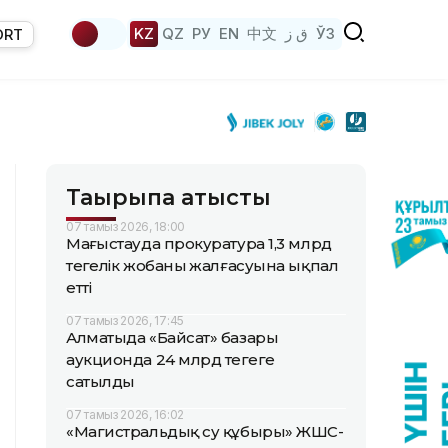
KZ
QZ
РУ
EN
中文
ق ز
ЎЗ
ORT
Тақырыпқа қатысты
07 тамыз 2026, 18:00
Маңғыстауда прокуратура 1,3 млрд
теңгелік жобаның жалғасуына ықпал
етті
07 тамыз 2026, 17:45
Алматыда «Байсат» базары
аукционда 24 млрд теңгеге
сатылды
07 тамыз 2026, 16:02
«Магистральдық су құбыры» ЖШС-