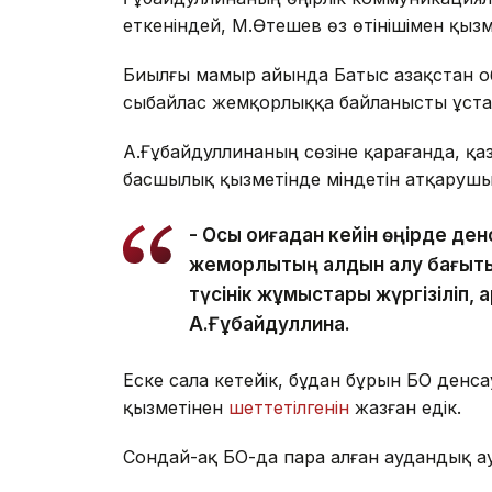
еткеніндей, М.Өтешев өз өтінішімен қыз
Биылғы мамыр айында Батыс Қазақстан 
сыбайлас жемқорлыққа байланысты ұста
А.Ғұбайдуллинаның сөзіне қарағанда, қа
басшылық қызметінде міндетін атқарушы
- Осы оқиғадан кейін өңірде де
жемқорлықтың алдын алу бағы
түсінік жұмыстары жүргізіліп, а
А.Ғұбайдуллина.
Еске сала кетейік, бұдан бұрын БҚО ден
қызметінен
шеттетілгенін
жазған едік.
Сондай-ақ БҚО-да пара алған аудандық 